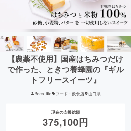
【農薬不使用】国産はちみつだけ
で作った、ときつ養蜂園の『ギル
トフリースイーツ』
Bees_life
フード・飲食店
山口県
現在の支援総額
375,100
円