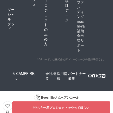
プ
統
ファ
ス
ロ
計
ン
ソー
ジ
デ
ディ
シャ
ェ
ー
ング
ル
ク
タ
mac
グッ
ト
hi-ya
ド
の
補助
広
金申
め
請サ
方
ポー
ト
「QRコード」は株式会社デンソーウェーブの登録商標です。
© CAMPFIRE,
会社概
採用情
パートナー
Inc.
要
報
募集
Bees_life
さんへアンコール
もう一度プロジェクトをやってほしい
86