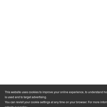
This website uses cookies to improve your online experience, to understand h
is used and to target advertising.
You can revisit your cookie settings at any time on your browser. For more info
refer to
our policy
.