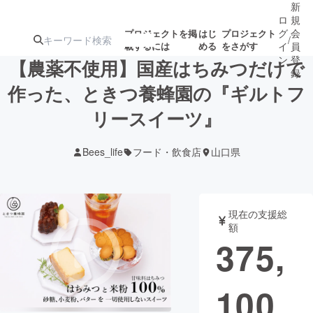
新
ロ
規
グ
会
プロジェクトを掲
はじ
プロジェクト
/
載するには
める
をさがす
イ
員
ン
登
【農薬不使用】国産はちみつだけで
録
作った、ときつ養蜂園の『ギルトフ
リースイーツ』
人気のプロ
注目のリ
注目の新着プロ
募集終了が近いプ
もうすぐ公開
ジェクト
ターン
ジェクト
ロジェクト
されます
Bees_life
フード・飲食店
山口県
アート・写真
音楽
現在の支援総
テクノロジー・ガジェット
ゲーム・サ
額
375,
映像・映画
書籍・雑誌
100
ビジネス・起業
チャレンジ