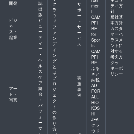
開発
誌
ク
サ
ティ方
men
出
ラ
ポ
針
t
版
ウ
ー
反社基
CAM
ビジ
ビ
ド
ト
本方針
PFI
ネ
ュ
フ
サ
カスタ
RE
ス・
ー
ァ
ー
マーハ
for
起業
テ
ン
ビ
ラスメ
Spor
ィ
デ
ス
ントに
ts
ー
ィ
対する
CAM
・
ン
考え方
PFI
ヘ
グ
クッ
RE
ル
と
キーポ
ふる
ス
は
リシー
さと
ケ
プ
実
納税
ア
ロ
施
AD
アー
舞
ジ
事
FOR
ト・
台
ェ
例
ALL
写真
・
ク
HIO
パ
ト
KOS
フ
の
HI
ォ
作
JFA
ー
り
クラ
マ
方
ウド
ン