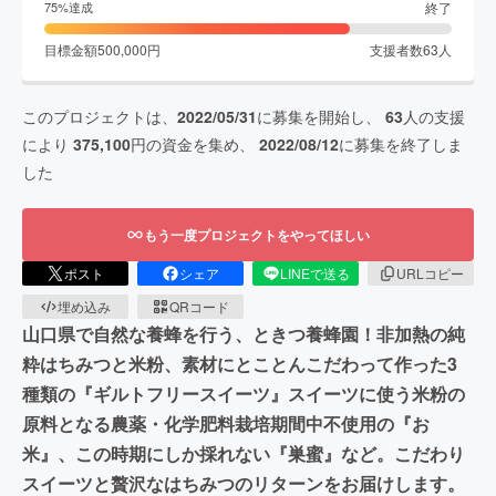
終了
75
%達成
目標金額
500,000
円
支援者数
63
人
このプロジェクトは、
2022/05/31
に募集を開始し、
63
人の支援
により
375,100
円の資金を集め、
2022/08/12
に募集を終了しま
した
もう一度プロジェクトをやってほしい
ポスト
シェア
LINEで送る
URLコピー
埋め込み
QRコード
山口県で自然な養蜂を行う、ときつ養蜂園！非加熱の純
粋はちみつと米粉、素材にとことんこだわって作った3
種類の『ギルトフリースイーツ』スイーツに使う米粉の
原料となる農薬・化学肥料栽培期間中不使用の『お
米』、この時期にしか採れない『巣蜜』など。こだわり
スイーツと贅沢なはちみつのリターンをお届けします。