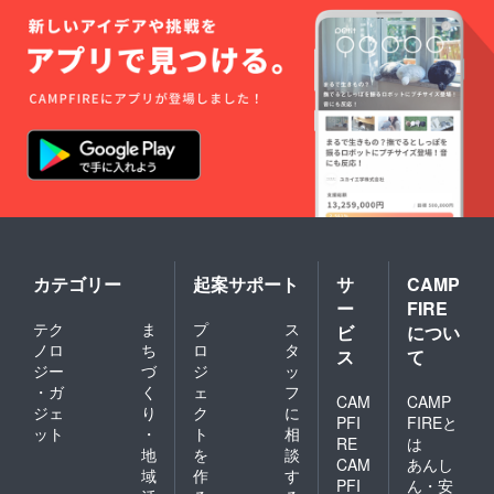
カテゴリー
起案サポート
サ
CAMP
ー
FIRE
テク
ま
プ
ス
ビ
につい
ノロ
ち
ロ
タ
ス
て
ジー
づ
ジ
ッ
・ガ
く
ェ
フ
CAM
CAMP
ジェ
り
ク
に
PFI
FIREと
ット
・
ト
相
RE
は
地
を
談
CAM
あんし
域
作
す
PFI
ん・安