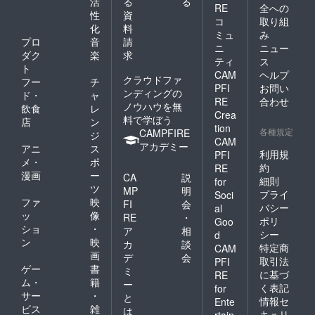
活
る
る
RE
全への
性
資
コ
取り組
化
料
ミュ
み
プロ
音
請
ニ
ニュー
ダク
楽
求
ティ
ス
ト
CAM
ヘルプ
クラウドファ
フー
チ
PFI
お問い
ンディングの
ド・
ャ
RE
合わせ
ノウハウを無
飲食
レ
Crea
料で学ぼう
店
ン
tion
各種規定
CAMPFIRE
ジ
CAM
アカデミー
アニ
ス
利用規
PFI
メ・
ポ
約
RE
漫画
ー
CA
説
細則
for
ツ
MP
明
プライ
Soci
ファ
映
FI
会
バシー
al
ッ
像
RE
・
ポリ
Goo
ショ
・
ア
相
シー
d
ン
映
カ
談
特定商
CAM
画
デ
会
取引法
PFI
ゲー
書
ミ
に基づ
RE
ム・
籍
ー
く表記
for
サー
・
と
情報セ
Ente
ビス
雑
は
キュリ
rtain