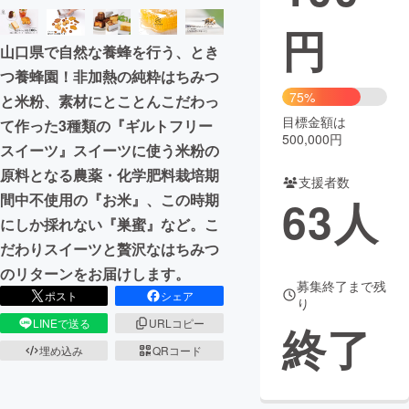
円
まちづくり・地域活性化
山口県で自然な養蜂を行う、とき
つ養蜂園！非加熱の純粋はちみつ
CAMPFIRE for Social Good
CAMPFIRE Creation
75%
と米粉、素材にとことんこだわっ
CAMPFIREふるさと納税
machi-ya
コミュニティ
目標金額は
て作った3種類の『ギルトフリー
500,000円
スイーツ』スイーツに使う米粉の
原料となる農薬・化学肥料栽培期
支援者数
間中不使用の『お米』、この時期
63
人
にしか採れない『巣蜜』など。こ
だわりスイーツと贅沢なはちみつ
のリターンをお届けします。
募集終了まで残
ポスト
シェア
り
LINEで送る
URLコピー
終了
埋め込み
QRコード