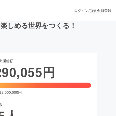
ログイン
/
新規会員登録
で楽しめる世界をつくる！
うすぐ公開されます
支援総額
プロダクト
290,055
円
ファッション
スポーツ
,000,000円
数
ア
ソーシャルグッド
5
人