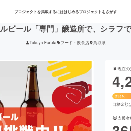
プロジェクトを掲載するには
はじめる
プロジェクトをさがす
ルビール「専門」醸造所で、シラフ
Takuya Furuta
フード・飲食店
鳥取県
注目のリターン
注目の新着プロジェクト
募集終了が近いプロジェクト
も
現在の
音楽
舞台・パフォーマンス
4,
ゲーム・サービス開発
フード・飲食店
214%
書籍・雑誌出版
アニメ・漫画
目標金額は2
支援者
チャレンジ
ビューティー・ヘルスケ
36