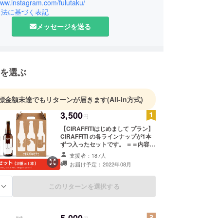
www.instagram.com/fulutaku/
引法に基づく表記
頭町生まれ。
門学校卒業後、いくつかの広告制作会社を経て
メッセージを送る
よりフリーランスのアートディレクターとして独立。
2拠点で活動。
トリクミは“実践とクリエイティブを通じて誇れるま
を選ぶ
つくる”をミッションに鳥取で「飲食事業4店舗
23、CAFÉ & DINING San、薪火料理Kaen、
able）」や「デザイン事業」などをおこなっていま
標金額未達でもリターンが届きます
(All-in方式)
3,500
円
【CIRAFFITIはじめまして プラン】
シーセブンハヤブサは、廃校になった旧隼小学校を
CIRAFFITI の各ラインナップが1本
ョンしたコミュニティ複合施設「隼Lab.」を運営
ずつ入ったセットです。 ＝＝内容＝
＝ ○ CIRAFFITI 3本 セット (Session
支援者：187人
IPA / Sour Ale / Belgian White） ○
お届け予定：2022年08月
CIRAFFITI Member's 会員への入会
○ お礼メッセージ ＝＝＝＝＝＝
▼CIRAFFITI Member's 会員の特典
このリターンを選択する
る
は下記の通りです。 ・今後の限定商
品の先行購入権、会員様限定
Facebookグループへの招待。 ・会
員様限定イベントや限定ビールなど
5,000