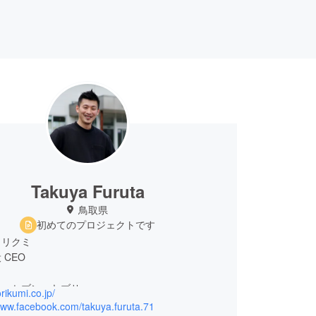
Takuya Furuta
鳥取県
初めてのプロジェクトです
トリクミ
 CEO
シーセブンハヤブサ
orikumi.co.jp/
CEO
/www.facebook.com/takuya.furuta.71