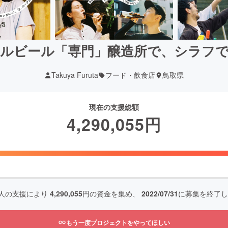
ルビール「専門」醸造所で、シラフ
Takuya Furuta
フード・飲食店
鳥取県
現在の支援総額
4,290,055
円
人の支援により
4,290,055
円の資金を集め、
2022/07/31
に募集を終了し
もう一度プロジェクトをやってほしい