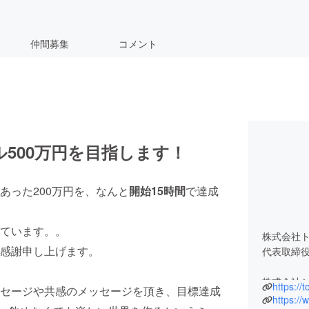
仲間募集
コメント
ル500万円を目指します！
あった200万円を、なんと
開始15時間
で達成
ています。。
株式会社
感謝申し上げます。
代表取締役
株式会社
https://t
セージや共感のメッセージを頂き、目標達成
代表取締役
https:/