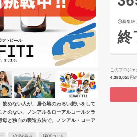
募集終
CAMPFIRE for Social Good
CAMPFIRE Creation
終
CAMPFIREふるさと納税
machi-ya
コミュニティ
このプロジェ
4,290,055
円
。飲めない人が、居心地のわるい想いをして
ことのない、ノンアル＆ローアルコールクラ
酵母と独自の製造方法で、ノンアル・ローア
ピー
埋め込み
QRコード