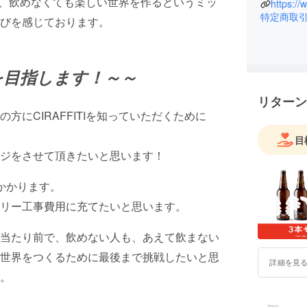
在や、飲めなくても楽しい世界を作るというミッ
https://
特定商取
鳥取県八
びを感じております。
大阪の専
2013年
東京と鳥取
を目指します！～～
株式会社
リターン
ちの未来を
にCIRAFFITIを知っていただくために
（HOME88
BowlT
目
す。
ジをさせて頂きたいと思います！
株式会社
かかります。
リノベーシ
リー工事費用に充てたいと思います。
当たり前で、飲めない人も、あえて飲まない
世界をつくるために最後まで挑戦したいと思
詳細を見
。