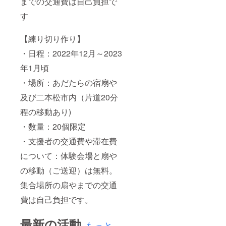
までの交通費は自己負担で
イメー
ジです
す
※お届け
は前後
いたし
【練り切り作り】
ます。
・日程：2022年12月～2023
※宿泊券
の有効
年1月頃
期限は
発送１
・場所：あだたらの宿扇や
年間で
す ※ご
及び二本松市内（片道20分
移動に
階段を
程の移動あり)
お使い
頂きま
・数量：20個限定
す。ご
・支援者の交通費や滞在費
高齢の
方や足
について：体験会場と扇や
のご不
自由な
の移動（ご送迎）は無料。
方には
お勧め
集合場所の扇やまでの交通
できま
せん。 \
費は自己負担です。
送料・
消費税
最新の活動
込みの
もっと