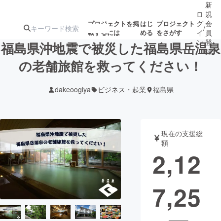
新
ロ
規
グ
会
プロジェクトを掲
はじ
プロジェクト
/
載するには
める
をさがす
イ
員
ン
登
福島県沖地震で被災した福島県岳温泉
録
の老舗旅館を救ってください！
人気のプロ
注目のリ
注目の新着プロ
募集終了が近いプ
もうすぐ公開
dakeoogiya
ビジネス・起業
福島県
ジェクト
ターン
ジェクト
ロジェクト
されます
アート・写真
音楽
現在の支援総
額
2,12
テクノロジー・ガジェット
ゲーム・サ
7,25
映像・映画
書籍・雑誌
ビジネス・起業
チャレンジ