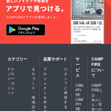
カテゴリー
起案サポート
サ
CAMP
ー
FIRE
テク
ま
プ
ス
ビ
につい
ノロ
ち
ロ
タ
ス
て
ジー
づ
ジ
ッ
・ガ
く
ェ
フ
CAM
CAMP
ジェ
り
ク
に
PFI
FIREと
ット
・
ト
相
RE
は
地
を
談
CAM
あんし
域
作
す
PFI
ん・安
活
る
る
RE
全への