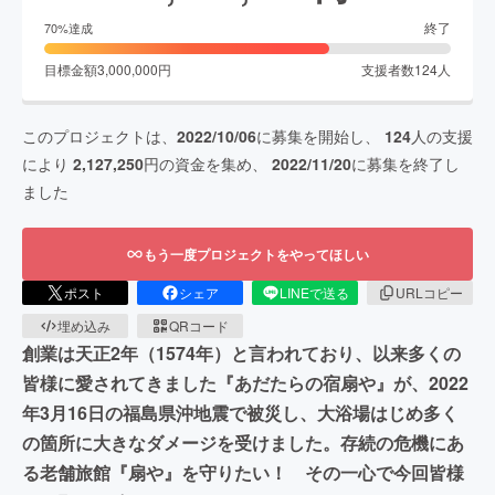
終了
70
%達成
目標金額
3,000,000
円
支援者数
124
人
このプロジェクトは、
2022/10/06
に募集を開始し、
124
人の支援
により
2,127,250
円の資金を集め、
2022/11/20
に募集を終了し
ました
もう一度プロジェクトをやってほしい
ポスト
シェア
LINEで送る
URLコピー
埋め込み
QRコード
創業は天正2年（1574年）と言われており、以来多くの
皆様に愛されてきました『あだたらの宿扇や』が、2022
年3月16日の福島県沖地震で被災し、大浴場はじめ多く
の箇所に大きなダメージを受けました。存続の危機にあ
る老舗旅館『扇や』を守りたい！ その一心で今回皆様