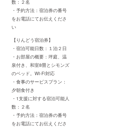
数：２名
階段を
ゆっく
お使い
りとお
・予約方法：宿泊券の番号
頂きま
召し上
す。ご
がり頂
をお電話にてお伝えくださ
高齢の
けま
方や足
す。
い
のご不
メイン
自由な
料理と
方には
お造り
【りんどう宿泊券】
お勧め
は、当
・宿泊可能日数：１泊２日
できま
日料理
せん。 \
長が厳
・お部屋の概要：坪庭、温
送料・
選した
消費税
特別な
泉付き、和室8畳とシモンズ
込みの
器に
価格と
盛って
のベッド。Wi-Fi対応
なりま
提供致
す。/
しま
・食事のサービスプラン：
す。味
夕朝食付き
だけで
なく目
・1支援に対する宿泊可能人
でもお
楽しみ
数：２名
頂けれ
ば と思
・予約方法：宿泊券の番号
いま
す。
をお電話にてお伝えくださ
朝食は