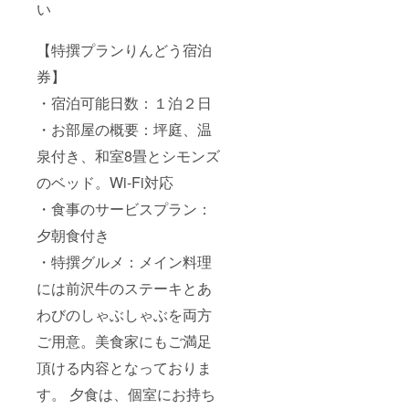
い
地元の
味を大
切にし
【特撰プランりんどう宿泊
た和食
膳。田
券】
舎風惣
菜や野
・宿泊可能日数：１泊２日
菜たっ
ぷりの
・お部屋の概要：坪庭、温
朝食な
ので、
泉付き、和室8畳とシモンズ
健康を
のベッド。Wi-Fi対応
気遣っ
ている
・食事のサービスプラン：
方にも
おすす
夕朝食付き
めで
す。ま
・特撰グルメ：メイン料理
た、お
席に着
には前沢牛のステーキとあ
くタイ
わびのしゃぶしゃぶを両方
ミング
に合わ
ご用意。美食家にもご満足
せて焼
きたて
頂ける内容となっておりま
魚もご
用意い
す。 夕食は、個室にお持ち
たしま