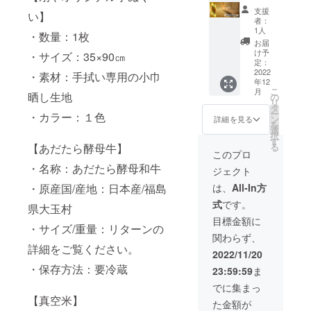
量：
どうペ
温泉付
お電話
ビスプ
支援
300g ・
い】
ア宿泊
き客室
にてお
ラン：
者：
保存方
券 ・宿
りんど
伝えく
朝食付
1人
法：冷
・数量：1枚
泊可能
うのペ
ださい
き ・1
お届
暗所に
日数：
ア宿
※平日
支援に
け予
・サイズ：35×90㎝
て保管
１泊２
泊！
限定
定：
対する
※写真は
日 ・お
【リ
2022
※交通費
宿泊可
・素材：手拭い専用の小巾
イメー
年12
部屋の
ターン
は自己
能人
ジで
こ
月
概要：
詳細】
晒し生地
負担と
の
数：１
す。 ※
リ
坪庭、
①サン
なりま
タ
名 ※
お届け
ー
・カラー：１色
温泉付
クスレ
す。
ン
交通費
詳細を見る
は前後
を
き、和
ター ②
※画像は
選
は自己
いたし
択
室8畳と
オリジ
イメー
す
負担と
ます。 \
る
【あだたら酵母牛】
シモン
ナル手
ジです
なりま
このプロ
送料・
ズの
ぬぐい
※お届
す。 ※
・名称：あだたら酵母和牛
消費税
ジェクト
ベッ
③扇や
けは前
画像は
込みの
ド。Wi-
ポスト
後いた
イメー
は、
All-In方
・原産国/産地：日本産/福島
価格と
Fi対
カード
しま
ジです
なりま
式
です。
応。 ・
④温泉
す。
県大玉村
※お届け
す。/
食事の
付き客
※宿泊券
は前後
目標金額に
・サイズ/重量：リターンの
サービ
室りん
の有効
いたし
関わらず、
スプラ
どうペ
期限は
ます。
詳細をご覧ください。
ン：夕
ア宿泊
発送か
※宿泊券
2022/11/20
朝食付
券 扇
ら１年
の有効
・保存方法：要冷蔵
23:59:59
ま
き ・1
や特撰
間です
期限は
支援に
グルメ
※受け
発送か
でに集まっ
対する
プラン
渡し方
ら１年
【真空米】
た金額が
宿泊可
・宿泊
法：郵
間です \