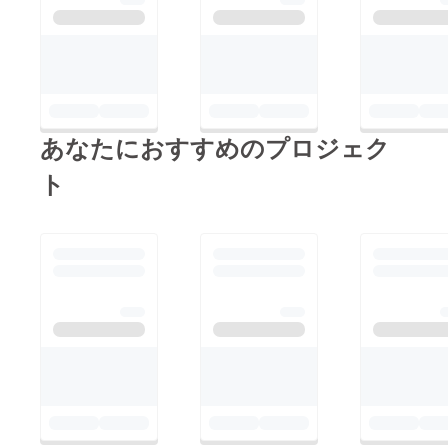
ますが、数日経っても
届かない又は届いたも
のに不備があった、な
どございましたらお手
数ではございますが、
あなたにおすすめのプロジェク
当館までご一報くださ
いませ。TEL 0243-
ト
24-2001それでは到着
をお楽しみにお待ちく
ださいま
せ。
あだたらの
宿扇や 女将 鈴木亜
矢