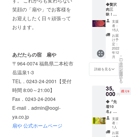
す。 これからも変わらない
原産国/
イメー
◆贅沢
間） 日
産地：
ジです
笑顔の「扇や」でお客様を
肉三
程：
日本産/
※お届け
昧！
2022年
福島県
は前後
お迎えしたく日々頑張って
【リ
12月～
大玉村
いたし
支援
ターン
2023年
・サイ
者：
ます。 \
おります。
詳細】
1月頃
ズ/重
15人
送料・
①サン
場所 ：
量：
お届
消費税
クスレ
岳温泉
500g ・
け予
込みの
ター ②
街 ※
定：
保存方
価格と
オリジ
2022
飲み代
法：要
なりま
年12
ナル手
含む・
あだたらの宿 扇や
冷蔵
す。/
こ
月
ぬぐい
お店は
の
扇や
リ
〒964-0074 福島県二本松市
③扇や
貸し切
タ
オリジ
ー
ポスト
りでは
ン
ナル真
詳細を見る
を
岳温泉1-3
カード
ありま
選
空米
択
④あだ
せん
す
300g ・
TEL．0243-24-2001【受付
る
たら酵
※１回3
名称：
35,
母牛
名～5名
今井の
時間 8:00～21:00】
残り9
（ス
000
で、3回
つきた
円
テーキ
開催
Fax．0243-24-2004
て米
◆『先
肉）
※交通費
（大玉
着10
180g×
E-mail．admin@oogi-
は自己
産こし
名』女
４枚 ・
負担と
ひかり
ya.co.jp
将とふ
名称：
なりま
真空
支援
たりで
あだた
す。
米） ・
者：
扇や 公式ホームページ
飲み会
ら酵母
※公共の
1人
原産国/
＋１泊
和牛 ・
場所で
産地：
お届
朝食付
原産国/
のみ面
け予