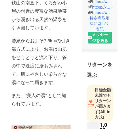
温泉のこじ
https://www.facebook.com/dakeoogiya
鉄山の南直下、くろがね小
んまりとし
https://x.com/dakeoogiya
屋の付近の豊富な湧泉地帯
https://www.instagram.com/adatranoyadooogiya/
た宿です。
特定商取引
から湧き出る天然の温泉を
天正2年
法に基づく
（1574年）
引き湯しています。
表記
創業。
メッセー
美肌の湯
源泉からおよそ7.8kmの引き
ジを送る
（酸性泉）
湯方式により、お湯は山肌
は源泉かけ
をとうとうと流れ下り、管
流しで柔ら
かい肌触り
リターンを
の中で適度に湯もみされ
です。
て、肌にやさしい柔らかな
選ぶ
ほっと落ち
湯になって届きます。
着ける宿で
お待ちして
目標金額
また、”美人の湯” として知
未達でも
おります。
リターン
られています。
が届きま
す
(All-in
方式)
1,0