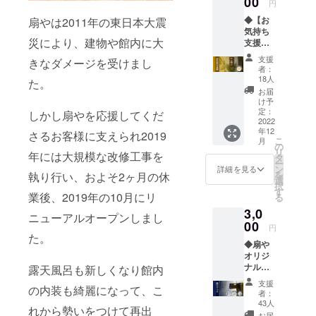
00
円
◆【お
扇やは2011年の東日本大震
気持ち
災により、建物や館内に大
支援】
サンク
支援
きなダメージを受けまし
スレ
者：
ター
18人
た。
【リ
お届
ターン
け予
詳細】
定：
しかし扇やを応援してくだ
①サン
2022
年12
クスレ
さるお客様に支えられ2019
こ
月
ター ※
の
リ
年には大規模な改修工事を
画像は
タ
ー
イメー
ン
詳細を見る
を
執り行い、およそ2ヶ月の休
ジです
選
択
※お届け
す
業後、2019年の10月にリ
る
は前後
3,0
いたし
ニューアルオープンしまし
ます。 \
00
円
送料・
た。
◆扇や
消費税
オリジ
込みの
ナル
価格と
露天風呂も新しくなり館内
グッズ
なりま
支援
の内装も綺麗になって、こ
２点
す。/
者：
【リ
43人
れから勢いをつけて再出
ターン
お届