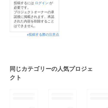
や 女将 鈴木亜矢
投稿するには
ログイン
が
方が、とっても可愛く
す。本当にありがとう
必要です。
素敵に作って下さいま
ございました！今回こ
プロジェクトオーナーの承
した。ひとつひとつの
認後に掲載されます。承認
のプロジェクトを立ち
された内容を削除すること
出来栄えに女将も大興
上げたことで、人の心
はできません。
奮です。早く皆さまの
の温かさを強く感じて
※投稿する際の注意点
お手元に届くといい
感激するばかりでござ
な、と作業しながらも
います。そして、これ
ワクワクしていまし
からリターンの発送の
た。郵便物は19日に発
準備に入らせて頂きま
送手配致しました。お
す。12月以降になりま
肉の返礼品は、週明け
すが、順次お送りして
同じカテゴリーの人気プロジェ
から順次配送の予定で
参ります。しばしお待
クト
す。手ぬぐいやお米等
ちくださいませ。発送
を同梱して頂き、お肉
などの状況につきまし
屋さんから直送して頂
てはまたこの活動報告
きます。本当にお待た
にてお知らせ致しま
せいたしました！配送
す。どうぞ宜しくお願
には万全を期しており
い申し上げます。