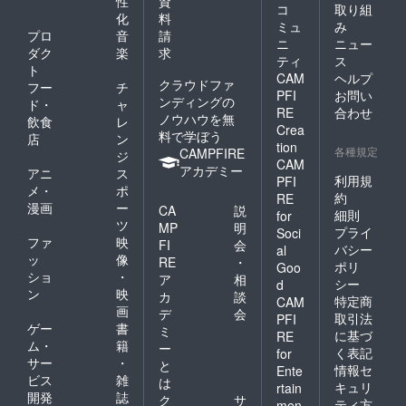
性
資
コ
取り組
化
料
ミュ
み
プロ
音
請
ニ
ニュー
ダク
楽
求
ティ
ス
ト
CAM
ヘルプ
クラウドファ
フー
チ
PFI
お問い
ンディングの
ド・
ャ
RE
合わせ
ノウハウを無
飲食
レ
Crea
料で学ぼう
店
ン
tion
各種規定
CAMPFIRE
ジ
CAM
アカデミー
アニ
ス
利用規
PFI
メ・
ポ
約
RE
漫画
ー
CA
説
細則
for
ツ
MP
明
プライ
Soci
ファ
映
FI
会
バシー
al
ッ
像
RE
・
ポリ
Goo
ショ
・
ア
相
シー
d
ン
映
カ
談
特定商
CAM
画
デ
会
取引法
PFI
ゲー
書
ミ
に基づ
RE
ム・
籍
ー
く表記
for
サー
・
と
情報セ
Ente
ビス
雑
は
キュリ
rtain
開発
誌
ク
サ
ティ方
men