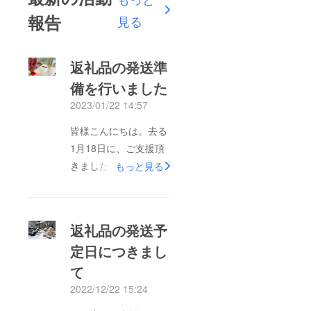
価格と
なりま
報告
見る
す。/
返礼品の発送準
備を行いました
2023/01/22 14:57
皆様こんにちは。去る
1月18日に、ご支援頂
きました方への返礼品
もっと見る
をお送りする準備を行
いました。色々と手作
り感溢れるあれこれと
返礼品の発送予
なっております。こ
定日につきまし
の、後ろの方をご覧頂
て
くと、ちらっと手ぬぐ
いも映っております♪
2022/12/22 15:24
全体の柄は届いてから