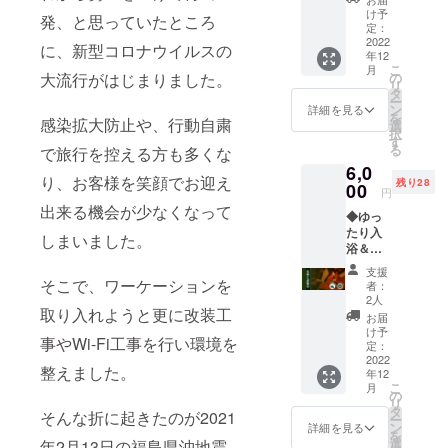
詳細】
け予
発、と思っていたところ
①サン
定：
クスレ
2022
に、新型コロナウイルスの
年12
ター ②
こ
月
オリジ
の
大流行がはじまりました。
リ
ナル手
タ
ー
ぬぐい
ン
詳細を見る
を
③扇や
感染拡大防止や、行動自粛
選
択
ポスト
す
る
で旅行を控える方も多くな
カード
6,0
（明治
り、お客様を笑顔でお迎え
残り28
時代の
00
円
扇やの
出来る機会が少なくなって
◆ゆっ
写真の
たり入
ハガキ
しまいました。
浴＆女
です）
将とお
※画像は
支援
茶会
イメー
そこで、ワーケーションを
者：
【リ
ジです
2人
ターン
取り入れようと更に改装工
※お届け
お届
詳細】
は前後
け予
事やWi-Fi工事を行い環境を
①サン
いたし
定：
クスレ
2022
ます。 \
整えました。
年12
ター ②
送料・
こ
月
オリジ
消費税
の
リ
ナル手
込みの
タ
そんな折に起きたのが2021
ー
ぬぐい
価格と
ン
詳細を見る
を
③扇や
なりま
選
年2月13日の福島県沖地震、