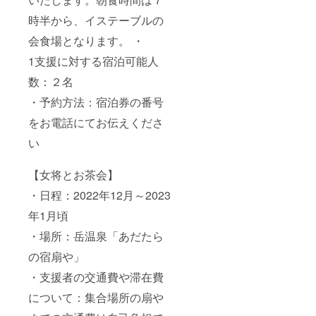
※交通
費は自
時半から、イステーブルの
己負担
会食場となります。 ・
となり
ます。
1支援に対する宿泊可能人
※有効
期限：
数：２名
発行よ
り1年
・予約方法：宿泊券の番号
※受け
渡し方
をお電話にてお伝えくださ
法：郵
送 ⑤女
い
将とお
茶会
【女将とお茶会】
１～２
時間
・日程：2022年12月～2023
（抹茶
と玉よ
年1月頃
うか
ん、生
・場所：岳温泉「あだたら
和菓子
と時々
の宿扇や」
煎茶）
・支援者の交通費や滞在費
※１日
１組限
について：集合場所の扇や
定 ※
画像は