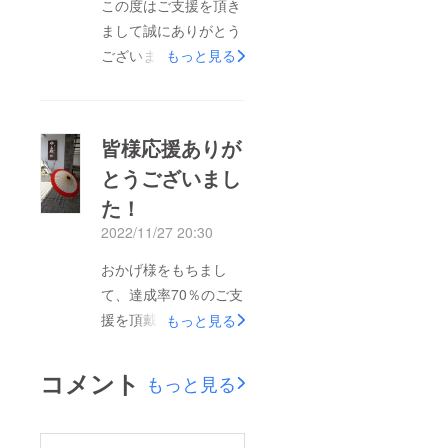
この度はご支援を頂き
のお楽しみ、とさせて
まして誠にありがとう
頂くのが良いかと思
ございます。ただいま
もっと見る
い、今日はアップせず
返礼品の制作などの準
におきます。また後日
備を進めております。
こちらでお披露目しま
みなさまへは、お待た
すね。↑スタッフにも
皆様応援ありが
せしてしまい大変恐縮
お手伝いしてもらいま
とうございまし
でございますが、
した。裁断ももちろん
た！
2023年1月20日を目処
手作業です♪お礼状や
に、順次発送させて頂
2022/11/27 20:30
絵はがき、手ぬぐいを
きますのでお届けまで
入れる封筒は、ぺった
おかげ様をもちまし
もうしばらくお待ち頂
んぺったんとスタンプ
て、達成率70％のご支
きますようお願い申し
を。他にもあれもこれ
援を頂戴いたしまし
もっと見る
上げます。寒さ厳しい
も心を込めて作った、
た。ご支援下さった皆
折、どうぞお体を大事
手づくりだったりしま
様、このプロジェクト
コメント
にお過ごし下さいま
もっと見る
す。今回のクラウド
を応援、拡散してくだ
せ。
ファンディングのお手
さった皆様に改めて感
あだたらの宿扇
伝いをお願いしている
謝を致したいと思いま