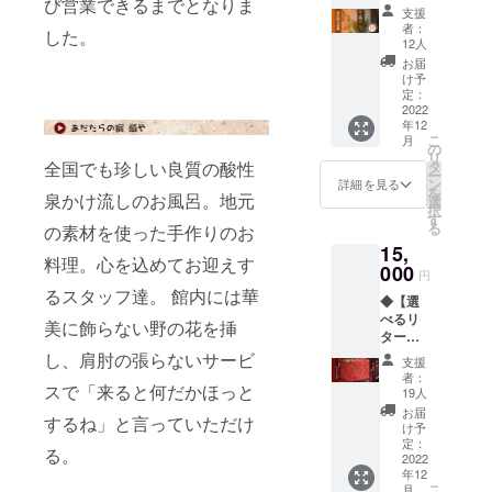
び営業できるまでとなりま
サンク
切り作
で【１
支援
スレ
り】 日
リター
者：
した。
ター
程 ：
ンにつ
12人
【リ
2022年
き１
お届
ターン
12月～
名】
け予
詳細】
2023年
定：
※集合場
①サン
2022
1月頃
所の扇
年12
クスレ
場所 ：
やまで
こ
月
ター ②
あだた
の
の交通
リ
扇やポ
らの宿
タ
全国でも珍しい良質の酸性
費は自
ー
スト
扇や及
ン
己負担
詳細を見る
を
カード
泉かけ流しのお風呂。地元
び二本
選
となり
択
③日帰
松市内
す
ます。
る
の素材を使った手作りのお
り入浴
（片道
⑤日帰
15,
券10枚
20分程
り入浴
料理。心を込めてお迎えす
綴り
000
の移動
※お茶
円
※平日限
あり)
会終了
るスタッフ達。 館内には華
◆【選
定 ※
※ワーク
後にお
べるリ
タオル
ショッ
入りい
美に飾らない野の花を挿
ター
等はご
プはお
ただき
ン】贅
持参く
し、肩肘の張らないサービ
客様1名
ます。
支援
沢肉三
ださ
以上4名
※バス
者：
昧！あ
スで「来ると何だかほっと
い。
以内で
19人
タオル
だたら
※有効期
催行
レンタ
お届
するね」と言っていただけ
酵母牛
限：発
（月曜
け予
ル付き
【リ
行より1
定：
～木曜
※フェ
る。
ターン
2022
年間
など日
イスタ
年12
詳細】
※休館
付指
オル付
こ
月