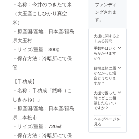
能人
可能日
送 \ 送
・名称：今井のつきたて米
送料・
ファンディ
数：２
数：１
料・消
消費税
ングされま
名 ・予
泊２日
（大玉産こしひかり真空
費税込
込みの
約方
・お部
みの価
価格と
す。
米）
法：宿
屋の概
格とな
なりま
泊券の
要：坪
りま
す。/
・原産国/産地：日本産/福島
番号を
庭、温
す。/
支援に関するよ
お電話
泉付
県大玉村
くある質問
にてお
き、和
伝えく
室8畳と
手数料はいく
・サイズ/重量：300g
ださい
シモン
らかかります
※平日
ズの
・保存方法：冷暗所にて保
か？
限定
ベッ
管
※１日１
ド。Wi-
目標金額に届
組限定
Fi対
かなかった場
※交通
応。 ・
合どうなりま
【千功成】
費は自
食事の
すか？
己負担
サービ
・名称：千功成「甑峰（こ
となり
スプラ
支援で困った
ます。
ン：夕
時はどこに相
しきみね）」
※有効
朝食付
談したらいい
期限：
き ・特
・原産国/産地：日本産/福島
ですか？
発行よ
撰グル
県二本松市
り１年
メ：メ
ヘルプページを
※受け
イン料
見る
・サイズ/重量：720㎖
渡し方
理には
法：郵
前沢牛
・保存方法：冷暗所にて保
送 ⑤女
のス