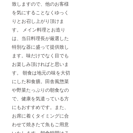
す。朝
致しますので、他のお客様
食時間
を気にすることなくゆっく
は７時
半か
りとお召し上がり頂けま
ら、イ
ステー
す。 メイン料理とお造り
ブルの
会食場
は、当日料理長が厳選した
となり
ます。
特別な器に盛って提供致し
・1支援
に対す
ます。味だけでなく目でも
る宿泊
お楽しみ頂ければと思いま
可能人
数：２
す。 朝食は地元の味を大切
名 ・予
約方
にした和食膳。田舎風惣菜
法：宿
泊券の
や野菜たっぷりの朝食なの
番号を
お電話
で、健康を気遣っている方
にてお
にもおすすめです。また、
伝えく
ださい
お席に着くタイミングに合
※平日
限定
わせて焼きたて魚もご用意
※１日１
組限定
いたします。朝食時間は７