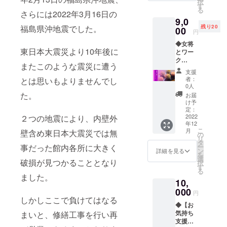
択
ポスト
す。/
す
る
カード
さらには2022年3月16日の
9,0
④女将
残り20
福島県沖地震でした。
とお礼
00
円
のお茶
◆女将
会 １
東日本大震災より10年後に
とワー
時間
ク
抹茶と
またこのような震災に遭う
ショッ
玉よう
支援
プ体験
かん、
者：
とは思いもよりませんでし
【リ
生和菓
0人
ターン
子と
た。
お届
詳細】
時々煎
け予
①サン
茶付！
定：
クスレ
2022
２つの地震により、内壁外
日程 ：
年12
ター ②
2022年
こ
月
壁含め東日本大震災では無
オリジ
12月～
の
リ
ナル手
2023年
タ
ー
事だった館内各所に大きく
ぬぐい
1月頃
ン
詳細を見る
を
③扇や
場所 ：
選
破損が見つかることとなり
択
ポスト
岳温泉
す
る
カード
「あだ
ました。
10,
④女将
たらの
とワー
000
宿扇
円
ク
や」
しかしここで負けてはなる
◆【お
ショッ
※１回３
気持ち
まいと、修繕工事を行い再
プ体験
名～６
支援】
【練り
名様ま