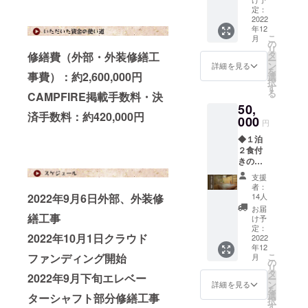
日本産/
宿泊券
産地：
定：
会しま
福島県
【リ
2022
日本産/
す。
大玉村
年12
ターン
福島県
※宿泊は
・サイ
こ
月
詳細】
大玉村
の
含みま
ズ/重
リ
①サン
・サイ
タ
修繕費（外部・外装修繕工
せん ※
量：
ー
クスレ
ズ/重
ン
画像は
詳細を見る
300g ・
を
ター ②
事費）：約2,600,000円
量：
選
イメー
保存方
択
オリジ
180g×4
す
ジです
法：冷
る
CAMPFIRE掲載手数料・決
ナル手
枚 ・保
※お届け
暗所に
50,
ぬぐい
存方
は前後
て保管
済手数料：約420,000円
③扇や
000
法：要
いたし
④あだ
円
ポスト
冷蔵
ます。 \
たら酵
◆１泊
カード
⑤扇や
送料・
母牛
２食付
④女将
オリジ
消費税
（ス
きのペ
とサシ
ナル真
込みの
テーキ
ア宿泊
で呑み
空米
価格と
肉）
支援
券 【リ
に行く
300g ・
なりま
者：
180g×
ターン
券（１
名称：
14人
2022年9月6日外部、外装修
す。/
２枚 ・
詳細】
～２時
今井の
お届
名称：
①サン
繕工事
間） 日
つきた
け予
あだた
クスレ
程：
定：
て米
ら酵母
2022年10月1日クラウド
ター ②
2022
2022年
（大玉
和牛 ・
年12
オリジ
12月～
産こし
原産国/
こ
ファンディング開始
月
ナル手
2023年
の
ひかり
産地：
リ
ぬぐい
1月頃
タ
真空
日本産/
2022年9月下旬エレベー
ー
③扇や
場所 ：
ン
米） ・
詳細を見る
福島県
を
ポスト
岳温泉
選
原産国/
ターシャフト部分修繕工事
大玉村
択
カード
街 ※
す
産地：