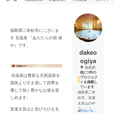
福島県二本松市にございま
す 岳温泉 『あだたらの宿 扇
や』です。
dakeo
ogiya
福島県
他に1件の
岳温泉は豊富な天然温泉を
プロジェク
トを掲載し
源泉より引き湯して四季を
ています
通じて熱く豊かなお湯を楽
福島県二本
しめます。
松市、安達
太良山の中
安達太良山と並びそびえる
腹にある岳
http://www.oogi-ya.co.jp/