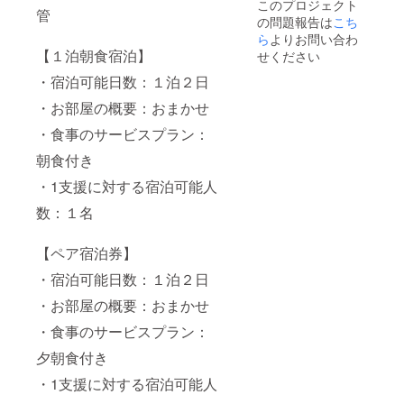
このプロジェクト
将とお
テーキ
管
の問題報告は
こち
茶会
とあわ
１～２
びの
ら
よりお問い合わ
時間
しゃぶ
【１泊朝食宿泊】
せください
（抹茶
しゃぶ
と玉よ
を両方
・宿泊可能日数：１泊２日
うか
ご用
・お部屋の概要：おまかせ
ん、生
意。美
和菓子
食家に
・食事のサービスプラン：
と時々
もご満
煎茶）
足頂け
朝食付き
※１日
る内
１組限
容
・1支援に対する宿泊可能人
定 ※画
と
像はイ
なって
数：１名
メージ
おりま
です ※
す。
【ペア宿泊券】
お届け
夕食
は前後
は、個
・宿泊可能日数：１泊２日
いたし
室にお
ます。
持ち致
・お部屋の概要：おまかせ
※宿泊券
します
の有効
ので、
・食事のサービスプラン：
期限は
他のお
発送１
客様を
夕朝食付き
年間で
気にす
・1支援に対する宿泊可能人
す ※ご
ること
移動に
なく