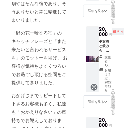
①サン
日、日
の
定）
き ※画
扇やはそんな宿であり、そ
リ
クスレ
帰り入
タ
※詳しい
像はイ
ー
ター ②
浴休止
ン
内容・
うありたいと常に精進して
詳細を見る
メージ
を
オリジ
日がご
選
日程は
です ※
択
ナル手
まいりました。
ざいま
す
ご連絡
お届け
る
ぬぐい
すので
いたし
は前後
20,
③扇や
お問い
ます。
いたし
残り14
「野の花一輪香る宿」の
ポスト
000
合わせ
※別途
ます。 \
円
カード
くださ
体験会
送料・
キャッチフレーズと「また
◆女将
【以下
い。
場をご
消費税
と飲み
をどち
※受け渡
用意し
込みの
来たいと言われるサービス
会！
らかお
し方
ており
価格と
【リ
選びく
法：郵
ます。
を」のモットーを掲げ、 お
なりま
支援
ターン
ださ
送 ※画
※体験
者：
す。/
詳細】
い】 ④
像はイ
1人
客様が気持ちよくくつろい
会場と
①サン
あだた
メージ
扇やの
お届
クスレ
でお過ごし頂ける空間をご
ら酵母
です。
け予
移動
ター ②
牛
定：
※お届け
（ご送
提供して参りました。
オリジ
2022
（しゃ
は前後
迎）は
年12
ナル手
ぶしゃ
いたし
無料。
こ
月
ぬぐい
ぶ、す
の
ます。 \
集合場
リ
おかげさまでリピートして
③扇や
き焼き
タ
送料・
所の扇
ー
ポスト
用）
ン
消費税
詳細を見る
やまで
下さるお客様も多く、私達
を
カード
500g ・
選
込みの
の交通
択
④女将
名称：
す
価格と
も「おかえりなさい」の気
費は自
る
と呑み
あだた
なりま
己負担
20,
に行く
ら酵母
持ちでお迎えしておりま
す。/
です。
券（２
000
和牛 ・
※画像は
円
～３時