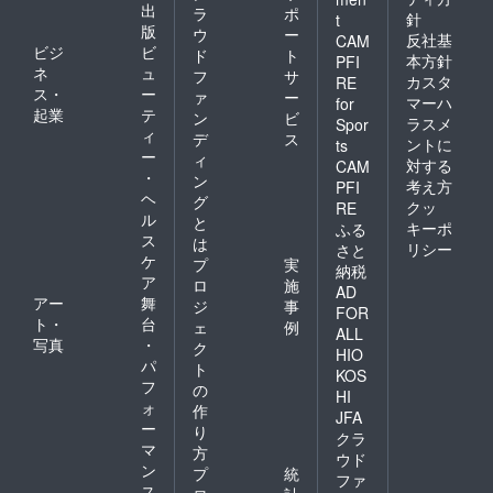
出
ラ
ポ
針
t
版
ウ
ー
反社基
CAM
ビジ
ビ
ド
ト
本方針
PFI
ネ
ュ
フ
サ
カスタ
RE
ス・
ー
ァ
ー
マーハ
for
起業
テ
ン
ビ
ラスメ
Spor
ィ
デ
ス
ントに
ts
ー
ィ
対する
CAM
・
ン
考え方
PFI
ヘ
グ
クッ
RE
ル
と
キーポ
ふる
ス
は
リシー
さと
ケ
プ
実
納税
ア
ロ
施
AD
アー
舞
ジ
事
FOR
ト・
台
ェ
例
ALL
写真
・
ク
HIO
パ
ト
KOS
フ
の
HI
ォ
作
JFA
ー
り
クラ
マ
方
ウド
ン
プ
統
ファ
ス