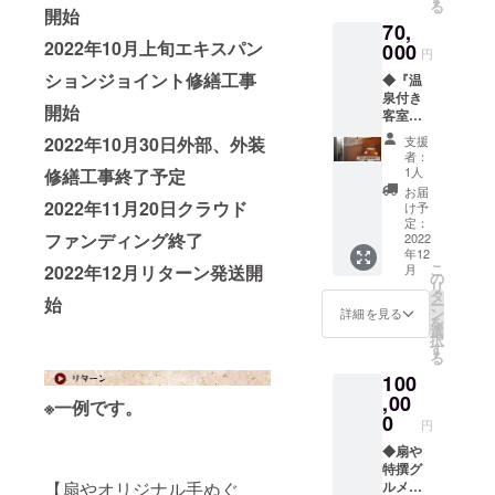
・サイ
る
④ペア
１リ
開始
日本産/
ズ/重
70,
宿泊券
ターン
福島県
量：
2022年10月上旬エキスパン
(１泊２
000
につき
大玉村
円
180g×
食付) ・
１名
・サイ
２枚 ・
ションジョイント修繕工事
◆『温
宿泊可
※飲み代
ズ/重
保存方
泉付き
能日
含む・
量：
法：要
開始
客室り
数：１
お店は
300g ・
冷蔵
んど
泊２日
貸し切
保存方
支援
2022年10月30日外部、外装
扇やオ
う』１
・お部
りでは
法：冷
者：
リジナ
泊２食
屋の概
ありま
1人
修繕工事終了予定
暗所に
ル真空
付きの
要：お
せん
て保管
お届
米300g
ペア宿
まかせ
2022年11月20日クラウド
※公共の
け予
※画像は
・名
泊券
・食事
定：
場所で
イメー
称：今
ファンディング終了
【リ
2022
のサー
のみ面
ジです
井のつ
年12
ターン
ビスプ
会しま
※お届け
きたて
こ
月
2022年12月リターン発送開
詳細】
ラン：
の
す。 ⑤
は前後
米（大
リ
①サン
夕朝食
タ
一泊朝
いたし
始
玉産こ
ー
クスレ
付き ・
ン
食宿泊
詳細を見る
ます。 \
しひか
を
ター ②
1支援に
選
・宿泊
送料・
り真空
択
オリジ
対する
す
可能日
消費税
米） ・
る
ナル手
宿泊可
数：１
込みの
原産国/
100
ぬぐい
能人
泊２日
価格と
産地：
③扇や
,00
数：２
・お部
なりま
※一例です。
日本産/
ポスト
名 ・予
0
屋の概
す。/
円
福島県
カード
約方
要：お
大玉村
④温泉
◆扇や
法：宿
まかせ
・サイ
付き客
特撰グ
泊券の
・食事
ズ/重
室りん
ルメと
【扇やオリジナル手ぬぐ
番号を
のサー