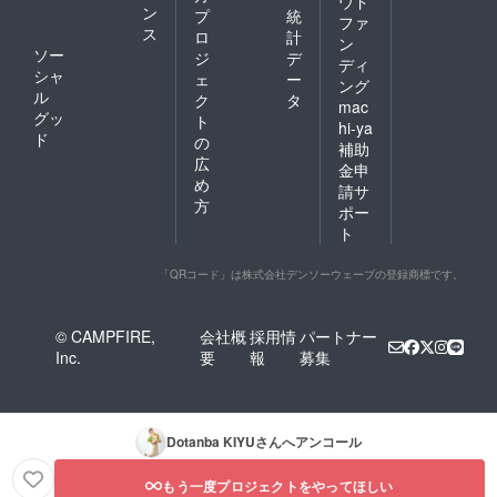
ウド
しの場
ン
プ
統
ファ
合 片
ス
ロ
計
ン
道料
ソー
ジ
デ
ディ
金・税
シャ
ェ
ー
込み
ング
ル
ク
タ
一
mac
グッ
等
ト
hi-ya
￥3,430
ド
の
補助
- 二等
広
金申
指定
め
席
請サ
方
￥2,960
ポー
- 二
ト
等
￥2,490
「QRコード」は株式会社デンソーウェーブの登録商標です。
- ジェッ
トフォ
イル
￥4,980
© CAMPFIRE,
会社概
採用情
パートナー
- 車両あ
Inc.
要
報
募集
りの場
合→片
道
1,2,000
円前
Dotanba KIYU
さんへアンコール
後 (車
長に
もう一度プロジェクトをやってほしい
よって