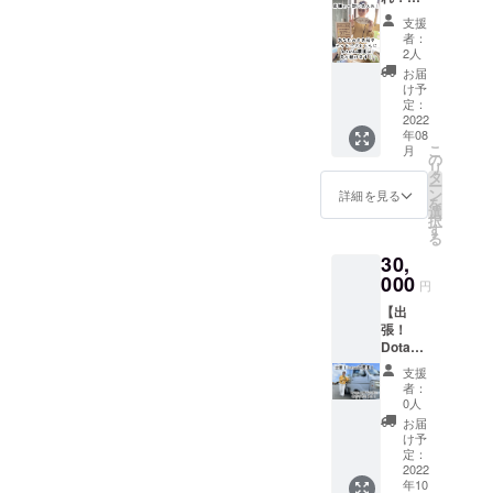
い。汚
然繊維
ん。そ
りの専
援スポ
自身や
れにく
の生地
の分美
支援
門家立
ン
企業の
い。通
となっ
者：
味しく
会いの
サー】
ロゴ
気性・
2人
ており
見える
もと行
・あな
や、お
保湿性
ます。
お届
工夫を
いま
たの名
子さん
が高
け予
マル
全力で
す。
前や会
が描か
定：
い。毛
シェ
してま
社名、
2022
れた絵
羽立ち
バッグ
す！ ＊
年08
メッ
など、
しずら
₍巾着な
天候等
こ
月
セージ
どんな
の
い。と
し） 定
の影響
リ
などを
もので
タ
いう特
価
によ
ー
書い
も対応
ン
徴があ
詳細を見る
￥10,00
り、お
を
た”木
しま
選
りま
0- ＊
届け時
択
板”を店
す！ (い
す
す。 軽
画像は
期や野
る
舗の一
ただい
いので
イメー
菜の内
30,
部にさ
た画像
持ち運
ジで
容が変
せてい
000
や写真
びにも
す。 ＊
円
更する
ただき
をもと
便利で
予定の
可能性
【出
ます。
に、デ
す。 長
サイズ
があり
張！
・店舗
ザイ
く使っ
は
ます。
Dotanb
の外
ン、
ていた
40cm×
＊画像
a農園】
枠、内
布、糸
だける
50cm×
支援
はイ
あなた
装に使
はこち
よう丈
者：
15cmで
メージ
の街や
用する
らで決
0人
夫な自
す。(多
です。
お店に
木板(約
めさせ
然繊維
お届
少変わ
Dotanb
15cm×
ていた
け予
の生地
る可能
a農園が
25cm×
定：
だきま
となっ
性はあ
全力で
2022
1cm)を
す)
ており
りま
年10
伺いま
郵送し
(メール