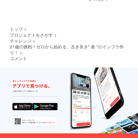
ラス
の影響
ていた
チック
によ
だいて
フリー
り、お
も構い
を目指
届け時
ませ
してい
期や野
ん。）
るの
菜の内
(汚れて
トップ
>
で、
容が変
も問題
プロジェクトをさがす
>
スー
更する
のない
チャレンジ
>
パーに
可能性
服装で
並ぶよ
21歳の挑戦！ゼロから始める、古き良き" 食 "のインフラ作
があり
いらし
うにビ
ます。
り！
>
てくだ
ニール
＊写真
さい。)
コメント
できれ
はイ
・二日
いに包
メージ
目の午
装はし
です
前中は
てませ
畑や島
ん。そ
内を案
の分美
内させ
味しく
ていた
見える
だきま
工夫を
す！ ＊
全力で
日程
してま
2022年
す！ ＊
8月頃
天候等
＊場
の影響
所 壱
によ
岐島
り、お
郷ノ浦