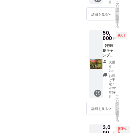
ます。
す。) ＊
こ
月
す！ 野
ます。
の
で画像
・イニ
(使用感
リ
菜の品
名前
タ
を送っ
シャル
を確か
ー
質上、
やメッ
ン
てくだ
詳細を見る
ロゴ刺
めるテ
を
福岡県
セージ
選
さ
繍入り
ストを
択
内のみ
を描い
す
い！）
あなた
してい
る
に限ら
たり
＊ブ
のイニ
るの
50,
せてい
彫った
ローチ
シャル
で、イ
残り3
ただき
000
りして
はキー
を入れ
円
メージ
ます。
いただ
ホル
て、世
画像と
【壱岐
日程は
いたの
ダーに
界で一
可能性
島キャ
メール
ちに返
変更も
つだけ
があり
ンプ泊
で相談
送をお
可能で
のバッ
ます) 詳
＆農業
させて
願いし
す。 ＊
グをつ
支援
しくは
体験】
いただ
ます。
サイズ
者：
くりま
インス
・壱岐
きま
返送
0人
は500円
せん
タグラ
島ミラ
す。 (有
いただ
玉より
お届
か？ 備
ムの
イハカ
効期
いた
け予
少し大
考欄で
チェッ
ゾク農
限：
定：
ら、防
きいく
イニ
クをお
園さん
2022
オープ
水加工
らいで
シャル
願いい
年09
の裏山
ンから
し、店
す。 ＊
を教え
たしま
こ
月
でキャ
１年間)
の
舗に使
画像は
てくだ
す。
リ
ンプを
タ
わせて
イメー
さい。
＠
ー
楽しみ
ン
いただ
詳細を見る
ジで
イニ
dotanb
を
ましょ
選
きま
す。 ＊
シャル
a_noen
択
う！ 正
す
す！
ハンド
刺繍入
る
面に昇
(返送用
メイド
りマル
3,0
る朝日
封筒も
作品の
シェ
在庫な
が最高
00
し
入れて
ため歪
円