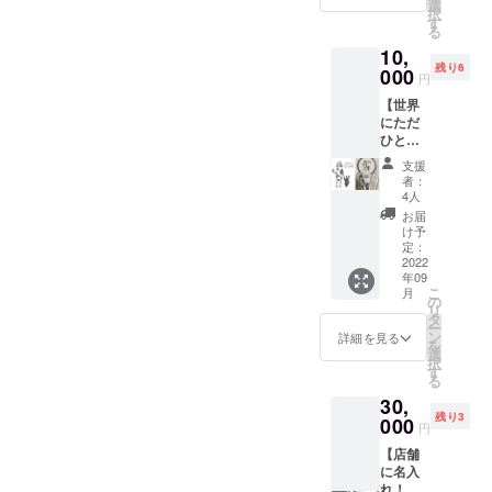
きゆう
製作し
選
農家さ
可能性
す。な
択
が作る
ます。
す
んがこ
があり
るべく
る
マル
長持ち
だわっ
ます。
希望日
10,
シェ
しやす
て作っ
＊写真
に添え
残り6
バッ
000
い。汚
たお野
円
はイ
るよう
グ。お
れにく
菜をセ
メージ
にしま
【世界
礼のお
い。通
レクト
です
す。 ＊
にただ
手紙を
気性・
してお
現地ま
ひと
添え
保湿性
届けし
での交
つ！
て。 パ
が高
ます。
支援
通費・
オー
ターン
い。毛
できる
者：
宿泊費
ダーメ
作成か
羽立ち
4人
限りプ
は、自
イド刺
らデザ
しずら
ラス
お届
己負担
繍ブ
イン、
い。と
け予
チック
でお願
ロー
布選
定：
いう特
フリー
いしま
チ】 ・
2022
び、縫
徴があ
を目指
す。 ＊
年09
私、”刺
製、刺
りま
してい
こ
作業内
月
繍作家
繍を私
の
す。 軽
るの
リ
容は日
きゆ
が担当
タ
いので
で、
ー
程によ
う”が一
いたし
ン
持ち運
詳細を見る
スー
を
り変動
つ一つ
ます。
選
びにも
パーに
択
しま
丁寧に
［生
す
便利で
並ぶよ
る
す。 ＊
縫い上
地］ リ
す。 長
うにビ
面会時
30,
げま
ネンで
く使っ
ニール
には同
残り3
す。 お
000
製作し
ていた
できれ
円
伴者を
礼のお
ます。
だける
いに包
つけま
【店舗
手紙を
長持ち
よう丈
装はし
す。 ＊
に名入
添え
しやす
夫な自
てませ
車づく
れ！応
て。 ご