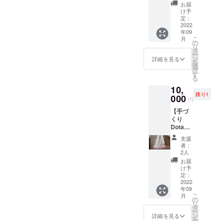
グ 巾
くかは
がみや
ている
お届
グ終了
着付】
お楽し
個体差
け予
ので、
後、
私、刺
みに！
定：
が多少
スー
メール
繍作家
2022
お礼の
ありま
パーに
にて日
年09
きゆう
お手紙
す。 ＊
並ぶよ
程調整
こ
月
が作る
を添え
の
ブロー
うにビ
させて
リ
マル
て。
タ
チ、ま
ニール
頂きま
ー
シェ
7〜10種
ン
たは
詳細を見る
できれ
す。 ＊
を
バッ
類のお
選
キーホ
いに包
日程要
択
グ。お
野菜を
す
ルダー
装はし
相談で
る
礼のお
予定し
は郵送
てませ
ご希望
10,
手紙を
ていま
させて
ん。そ
日を備
残り1
添え
000
す。 全
いただ
の分美
円
考欄に
て。 パ
て壱岐
きま
味しく
ご記入
【手づ
ターン
島or福
す。
見える
よろし
くり
作成か
岡の農
工夫を
くお願
Dotanb
らデザ
家さん
全力で
いいた
a農
イン、
が作る
してま
支援
しま
園”イニ
布選
お野菜
者：
す！ ＊
す。 ＊
シャル
び、縫
です。
2人
天候等
人数の
刺繍”入
製、刺
栽培期
お届
の影響
関係で
りマル
繍を私
間中に
け予
によ
日にち
シェ
が担当
定：
農薬や
り、お
は、調
バッ
2022
いたし
化学肥
届け時
整させ
年09
グ 巾
ます。
料を一
期や野
ていた
こ
月
着付】
［生
の
切使用
菜の内
だく場
リ
私、刺
地］ リ
タ
してい
容が変
合がご
ー
繍作家
ネンで
ン
ない、
詳細を見る
更する
ざいま
を