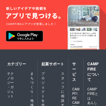
届け時
町 未
期や野
来派カ
菜の内
ゾク農
容が変
園の裏
更する
山 ＊人
可能性
数 ひ
があり
とつの
ます。
リター
＊画像
ンで3名
はイ
まで。
メージ
(車で来
です。
ていた
だける
場合
は、5名
までの
定員と
カテゴリー
起案サポート
サ
CAMP
させて
ー
FIRE
いただ
テク
ま
プ
ス
ビ
につい
きま
ノロ
ち
ロ
タ
す！) ＊
ス
て
テント
ジー
づ
ジ
ッ
やグラ
・ガ
く
ェ
フ
CAM
CAMP
ンド
ジェ
り
ク
に
シート
PFI
FIREと
ット
・
ト
相
などの
RE
は
地
を
談
宿泊道
CAM
あんし
具はご
域
作
す