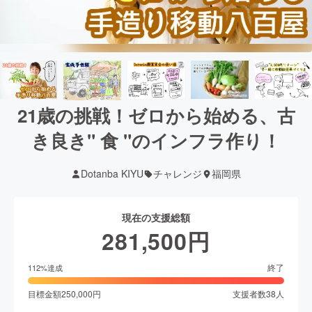
21歳の挑戦！ゼロから始める、古
き良き" 食 "のインフラ作り！
Dotanba KIYU
チャレンジ
福岡県
現在の支援総額
281,500
円
終了
112
%達成
目標金額
250,000
円
支援者数
38
人