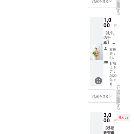
ン
詳細を見る
言葉では伝
を
選
択
えられない
す
る
大切にした
1,0
いことを、
00
円
お野菜を通
【お礼
じて想いな
の手
がら、感じ
紙】 全
力で感
て、考え
支援
謝の想
者：
て、伝えて
いを込
5人
いきたいで
めた手
お届
紙を送
け予
す。
らせて
定：
いただ
2022
年08
きま
こ
月
す！
の
リ
タ
ー
ン
詳細を見る
を
選
択
す
る
3,0
残り26
00
円
【移動
販売車