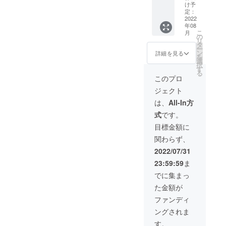
メージ
せセッ
を添え
でも動
け予
法人、
画像と
ト大】
て。
定：
けるの
問いま
可能性
農家さ
2022
5〜7種
でスト
せん！
があり
年08
んの想
類のお
レスな
Dotanb
こ
ます) 詳
月
いとこ
野菜
の
いと思
a農園が
リ
しくは
だわり
（夏野
タ
いま
続く限
ー
インス
が詰
菜）を
ン
す！ ・
詳細を見る
り永続
を
タグラ
まった
予定し
選
港まで
的に共
択
ムの
新鮮な
ていま
す
車でお
に走り
る
チェッ
お野菜
す。 全
迎えに
このプロ
ます
クをお
を
て壱岐
いきま
願いい
ジェクト
きゅー
島or福
す。 (も
たしま
ちゃん
岡の農
ちろん
は、
All-In方
す。
セレク
家さん
車で来
＠
式
です。
トで！
が作る
られて
dotanb
何が届
お野菜
も大丈
目標金額に
a_noen
くかは
です。
夫で
関わらず、
お楽し
栽培期
す！) ・
みに！
間中に
キャン
2022/07/31
お礼の
農薬や
プ泊当
23:59:59
ま
お手紙
化学肥
日の夜
を添え
料を一
は、採
でに集まっ
て。
切使用
れたて
た金額が
7〜10種
せずに
の有機
類のお
作った
野菜と
ファンディ
野菜を
新鮮な
釣りた
ングされま
予定し
お野菜
ての魚
ていま
をお届
で
す。