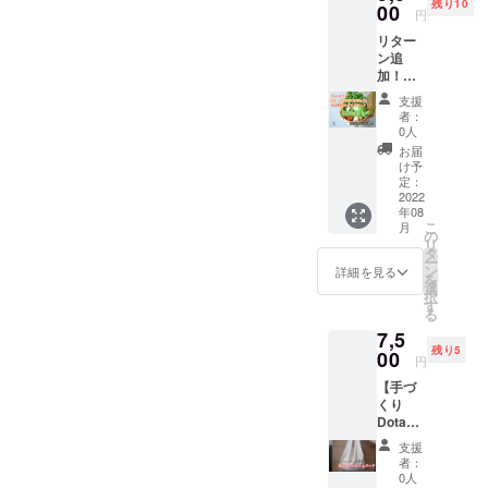
残り10
手紙を
00
ていま
回。9：
円
添え
す。 全
00～
リター
て。
て壱岐
18：
ン追
キーホ
島or福
00。報
加！！
ルダー
岡の農
酬は支
【農
に変更
家さん
払われ
支援
薬・化
も可能
が作る
ませ
者：
学肥
です。
お野菜
0人
ん。お
料”不使
備考欄
です。
子様も
お届
用”！お
にて
栽培期
け予
大丈夫
野菜詰
メッ
定：
間中に
です！
め合わ
2022
セージ
農薬や
(何時間
年08
せセッ
くださ
化学肥
からで
こ
月
ト大】
い。 ＊
の
料を一
も大丈
リ
農家さ
画像は
タ
切使用
夫で
ー
んの想
イメー
ン
せずに
詳細を見る
す！動
を
いとこ
ジで
選
作った
きやす
択
だわり
す。 ＊
す
新鮮な
く、汚
る
が詰
サイズ
お野菜
れても
7,5
まった
は４×５
をお届
問題の
残り5
新鮮な
00
センチ
けしま
ない服
円
お野菜
くらい
す。 で
装でお
【手づ
を
です。
きる限
願いし
くり
きゅー
＊ハン
りプラ
ます！)
Dotanb
ちゃん
ドメイ
スチッ
＊クラ
a農園マ
セレク
ド作品
クフ
ウド
支援
ルシェ
トで！
のため
リーを
者：
ファン
バッ
何が届
多少ゆ
0人
目指し
ディン