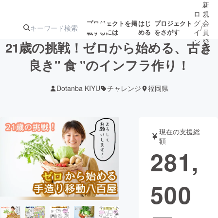
新
ロ
規
グ
会
プロジェクトを掲
はじ
プロジェクト
/
載するには
める
をさがす
イ
員
ン
登
21歳の挑戦！ゼロから始める、古き
録
良き" 食 "のインフラ作り！
人気のプロ
注目のリ
注目の新着プロ
募集終了が近いプ
もうすぐ公開
Dotanba KIYU
チャレンジ
福岡県
ジェクト
ターン
ジェクト
ロジェクト
されます
アート・写真
音楽
現在の支援総
額
281,
テクノロジー・ガジェット
ゲーム・サ
500
映像・映画
書籍・雑誌
ビジネス・起業
チャレンジ