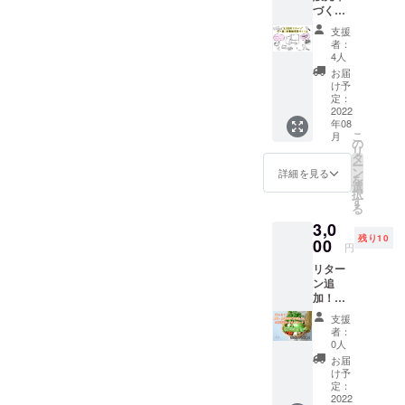
づくり
体験】
支援
・移動
者：
販売車
4人
づくり
お届
体験
け予
私一人
定：
ではど
2022
年08
うして
こ
月
も人手
の
リ
が足り
タ
ー
ませ
ン
詳細を見る
を
ん。ど
選
択
うか皆
す
る
さんの
3,0
おちか
残り10
らを貸
00
円
してく
リター
ださ
ン追
い。
加！！
一緒に
【農
ワクワ
支援
薬・化
クする
者：
学肥
移動販
0人
料”不使
売車を
お届
用！お
作りま
け予
野菜詰
しょ
定：
め合わ
2022
う！ ・