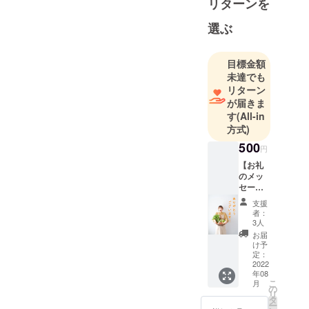
リターンを
いつの間に
か魅了され
選ぶ
ていまし
た。それか
目標金額
ら“農”や“食”
未達でも
、“生きる”に
リターン
ついて考え
が届きま
す
(All-in
るようにな
方式)
りました。
500
円
都会であり
【お礼
のメッ
ながら自然
セー
とぬくもり
ジ】 全
支援
のある、“福
力で感
者：
謝の想
岡”で
3人
いを込
お届
農家さんの
めた
け予
想いや、生
メール
定：
を送ら
2022
きているこ
年08
せてい
との素晴ら
こ
月
ただき
の
リ
ます！
しさなど、
タ
ー