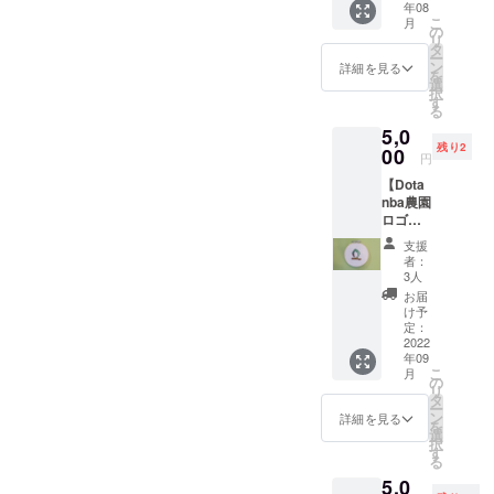
年08
せセッ
有機野
こ
月
ト小】
菜のお
の
リ
各農家
弁当付
タ
ー
さんの
き(お昼
ン
詳細を見る
を
想いと
休憩に
選
択
こだわ
一緒に
す
る
りが詰
食べま
5,0
まった
しょう)
残り2
お野菜
00
・糸島
円
を
の畑案
【Dota
きゅー
内（も
nba農園
ちゃん
しかし
ロゴ刺
セレク
たら収
繍ブ
トで！
穫でき
支援
ロー
何が届
るか
者：
チ】
くかは
も）
3人
私、刺
お楽し
（有効
お届
繍作家
みに！
期限：
け予
きゆう
お礼の
定：
８月18
が一つ
2022
お手紙
日ま
年09
ひとつ
を添え
で） ＊
こ
月
一心を
て。
の
場所：
リ
込めて
5〜7種
タ
福岡県
ー
丁寧に
類のお
ン
糸島市
詳細を見る
を
縫い上
野菜
選
内の工
択
げま
（夏野
す
房また
る
す。お
菜）を
は広場
5,0
礼のお
予定し
＊回数1