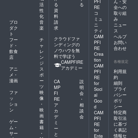
PFI
ん・安
持参お
活
る
る
RE
全への
願いし
性
資
コ
取り組
ます。
化
料
＊クラ
ミュ
み
プロ
音
請
ウド
ニ
ニュー
ダク
楽
求
ファン
ティ
ス
ディン
ト
CAM
ヘルプ
グ終了
クラウドファ
フー
チ
PFI
お問い
後、
ンディングの
ド・
ャ
メール
RE
合わせ
ノウハウを無
飲食
レ
にて日
Crea
料で学ぼう
店
ン
程調整
tion
各種規定
CAMPFIRE
させて
ジ
CAM
頂きま
アカデミー
アニ
ス
利用規
PFI
す。 ＊
メ・
ポ
約
日程要
RE
漫画
ー
CA
説
相談で
細則
for
ツ
ご希望
MP
明
プライ
Soci
日を備
ファ
映
FI
会
バシー
al
考欄に
ッ
像
RE
・
ポリ
Goo
ご記入
ショ
・
ア
相
シー
d
よろし
ン
映
カ
談
くお願
特定商
CAM
画
デ
会
いいた
取引法
PFI
ゲー
書
しま
ミ
に基づ
RE
す。 ＊
ム・
籍
ー
く表記
for
人数の
サー
・
と
情報セ
Ente
関係で