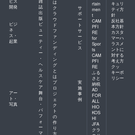
ビス
雑
は
日にち
キュリ
rtain
開発
誌
ク
サ
は、調
ティ方
men
出
整させ
ラ
ポ
針
t
ていた
版
ウ
ー
反社基
CAM
だく場
ビジ
ビ
ド
ト
本方針
PFI
合がご
ネ
ュ
フ
サ
カスタ
ざいま
RE
ス・
ー
ァ
ー
す。 ＊
マーハ
for
起業
テ
面会時
ン
ビ
ラスメ
Spor
には同
ィ
デ
ス
ントに
ts
伴者を
ー
ィ
対する
CAM
つけま
・
ン
考え方
PFI
す。 ＊
ヘ
グ
現地ま
クッ
RE
ル
と
での交
キーポ
ふる
ス
通費
は
リシー
さと
は、自
ケ
プ
実
納税
己負担
ア
ロ
施
AD
でお願
アー
舞
ジ
事
いしま
FOR
ト・
台
ェ
例
す。
ALL
写真
・
九州郵
ク
HIO
船
パ
ト
KOS
フェ
フ
の
HI
リーで
ォ
作
博多埠
JFA
ー
り
頭から
クラ
マ
車両な
方