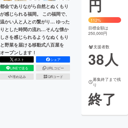
円
都会でありながら自然とぬくもり
まちづくり・地域活性化
が感じられる福岡。 この福岡で、
112%
温かい人と人との繋がり… ゆった
目標金額は
CAMPFIRE for Social Good
CAMPFIRE Creation
りとした時間の流れ…そんな懐か
250,000円
しさを感じられるようなぬくもり
CAMPFIREふるさと納税
machi-ya
コミュニティ
と野菜を届ける移動式八百屋を
支援者数
オープンします！
38
人
ポスト
シェア
LINEで送る
URLコピー
埋め込み
QRコード
募集終了まで残
り
終了