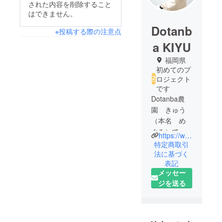
された内容を削除すること
はできません。
Dotanb
※投稿する際の注意点
a KIYU
福岡県
初めてのプ
ロジェクト
です
Dotanba農
園 きゅう
（本名 め
ぐみ）で
https://www.instagram.com/dotanba_noen
す。
特定商取引
とあるきっ
法に基づく
表記
かけから、
メッセー
長崎県の壱
ジを送る
岐島で農園
をされてい
る“未来派カ
ゾク農園”に