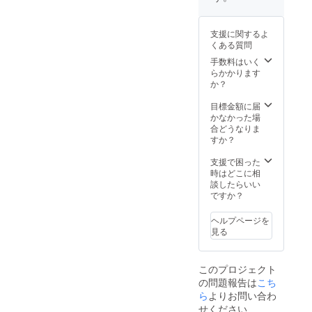
す。 全
けしま
BBQ！
て壱岐
す。 で
野菜は
島or福
きる限
畑に、
支援に関するよ
岡の農
りプラ
魚は海
くある質問
家さん
スチッ
に調達
が作る
クフ
手数料はいく
しに行
お野菜
リーを
らかかります
きま
です。
目指し
か？
しょ
栽培期
ている
う！ 苦
間中に
ので、
目標金額に届
手な方
農薬や
スー
かなかった場
や観光
化学肥
パーに
合どうなりま
を楽し
料を一
並ぶよ
すか？
みたい
切使用
うにビ
方は自
してい
ニール
支援で困った
由にし
ない、
できれ
時はどこに相
ていた
農家さ
いに包
談したらいい
だいて
んがこ
装はし
ですか？
かまい
だわっ
てませ
ませ
て作っ
ん。そ
ん！
ヘルプページを
たお野
の分美
(釣り道
見る
菜をセ
味しく
具や農
レクト
見える
作業の
してお
工夫を
軍手は
このプロジェクト
届けし
全力で
用意し
の問題報告は
こち
ます。
してま
てあり
できる
ら
よりお問い合わ
す！ ＊
ます。
限りプ
天候等
持参し
せください