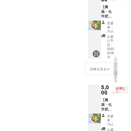
バッグ
です。
お送り
み、個
₍巾着な
【農
夕日の
します)
体差が
し） 定
薬・化
絶景ス
(木板
多少あ
価
学肥
ポット
の配置
りま
15,000‐
料”不使
もご案
はこち
す。 ＊
支援
＊画
用！お
内しま
らで調
者：
立体で
像はイ
野菜詰
す！ 離
10人
節しま
の対応
メージ
め合わ
島なの
す。外
お届
はでき
です。
せセッ
で、東
け予
壁か内
ませ
＊予定
ト小】
西南北
定：
壁か選
ん。 ＊
のサイ
各農家
2022
どの海
んでい
完成し
ズは
年08
さんの
辺に行
ただき
たブ
40cm×
こ
月
想いと
くにも
の
ます！)
ロー
50cm×
リ
こだわ
10～20
タ
＊店舗
チ、ま
15cmで
ー
りが詰
分ほど
ン
詳細を見る
完成の
たは
す。(多
を
まった
です！
選
期限内
キーホ
少変わ
択
お野菜
釣りや
す
に返送
ルダー
る可能
る
を
サー
いただ
は郵送
性はあ
5,0
きゅー
フィ
けな
にてお
在庫な
りま
ちゃん
00
ン、海
し
かった
円
届けし
す。) ＊
セレク
遊びを
場合
ます。
(使用感
【農
トで！
される
は、事
を確か
薬・化
何が届
方は、
務所に
めるテ
学肥
くかは
その日
飾らせ
ストを
料”不使
お楽し
の風や
ていた
支援
してい
用”！お
みに！
潮の様
者：
だきま
るの
野菜詰
お礼の
子を見
10人
す。 ＊
で、イ
め合わ
お手紙
てどこ
お届
個人、