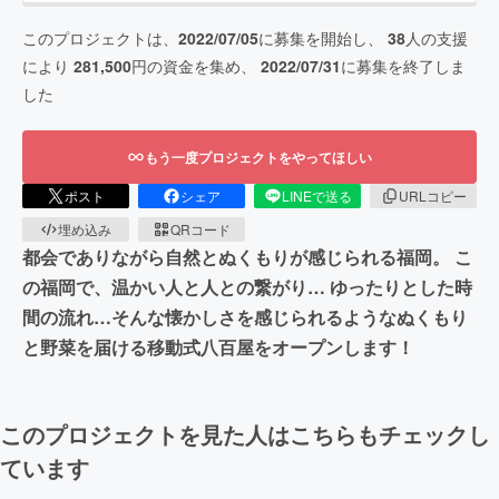
このプロジェクトは、
2022/07/05
に募集を開始し、
38
人の支援
により
281,500
円の資金を集め、
2022/07/31
に募集を終了しま
した
もう一度プロジェクトをやってほしい
ポスト
シェア
LINEで送る
URLコピー
埋め込み
QRコード
都会でありながら自然とぬくもりが感じられる福岡。 こ
の福岡で、温かい人と人との繋がり… ゆったりとした時
間の流れ…そんな懐かしさを感じられるようなぬくもり
と野菜を届ける移動式八百屋をオープンします！
このプロジェクトを見た人はこちらもチェックし
ています