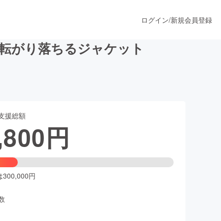
ログイン
/
新規会員登録
が転がり落ちるジャケット
うすぐ公開されます
支援総額
プロダクト
,800
円
ファッション
スポーツ
00,000円
数
ア
ソーシャルグッド
人