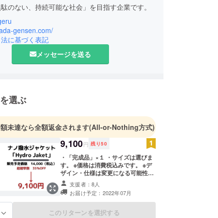
無駄のない、持続可能な社会」を目指す企業です。
geru
のフリマアプリ「Ageruフリマ」とECショップ
/dada-gensen.com/
U厳選」を展開しております。
引法に基づく表記
メッセージを送る
プ「AGERU厳選」では海外の素晴らしい製品を発
本の皆様に紹介すると共に、メーカー様の日本市場
のお手伝いをさせて頂いております。
の交換、商品保証、ご購入後のアフターサービスも
を選ぶ
いますので、安心してご利用ください。
の中にある「良い製品」を厳選し、皆さまにお届け
金額未達なら全額返金されます
(All-or-Nothing方式)
す。応援を宜しくお願い致します。
9,100
円
残り
50
・「完成品」×１ ・サイズは選びま
す。 ※価格は消費税込みです。 ※デ
ザイン・仕様は変更になる可能性も
ございます。ご了承ください。
支援者：8人
※2022年7月にお届けする予定です
お届け予定：2022年07月
がご注文状況、使用部材の供給状
況、製造工程上の都合等により出荷
時期が遅れる場合があります。 ※使
このリターンを選択する
る