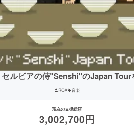
ルビアの侍"Senshi"のJapan To
ROA
音楽
現在の支援総額
3,002,700
円