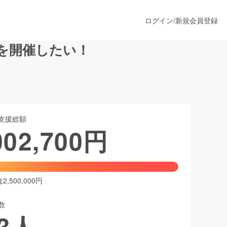
ログイン
/
新規会員登録
urを開催したい！
うすぐ公開されます
支援総額
プロダクト
002,700
円
ファッション
スポーツ
,500,000円
数
ア
ソーシャルグッド
3
人