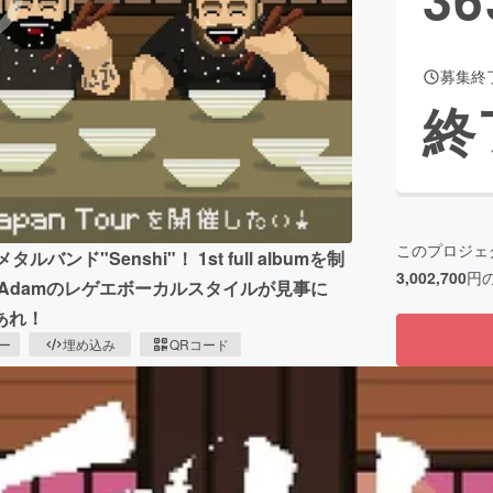
募集終
CAMPFIRE for Social Good
CAMPFIRE Creation
終
CAMPFIREふるさと納税
machi-ya
コミュニティ
このプロジェ
ド"Senshi"！ 1st full albumを制
3,002,700
円
o.Adamのレゲエボーカルスタイルが見事に
あれ！
ピー
埋め込み
QRコード