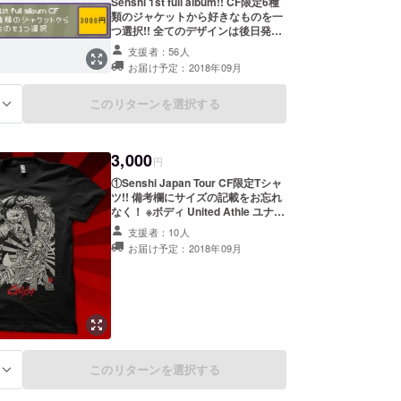
Senshi 1st full album!! CF限定6種
類のジャケットから好きなものを一
つ選択!! 全てのデザインは後日発
表！ ご希望のデザインをコメント欄
支援者：56人
に記載をお願い致します。
お届け予定：2018年09月
このリターンを選択する
る
3,000
円
①Senshi Japan Tour CF限定Tシャ
ツ!! 備考欄にサイズの記載をお忘れ
なく！ ※ボディ United Athle ユナイ
テッドアスレ 6.2オンス プレミアム
支援者：10人
Ｔシャツ［フルカラーインクジェッ
お届け予定：2018年09月
ト］(品番5942-01) サイズ(着丈、身
幅、肩幅、そで丈) S ６３、４７、
４２、１８ M ６８、５２、４６、
２２ L ７２、５５、５０、２２
XL ７５、６０、５５、２３
このリターンを選択する
る