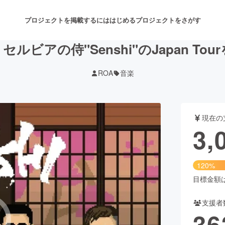
プロジェクトを掲載するには
はじめる
プロジェクトをさがす
ルビアの侍"Senshi"のJapan To
ROA
音楽
注目のリターン
注目の新着プロジェクト
募集終了が近いプロジェクト
も
現在の
音楽
舞台・パフォーマンス
3,
ゲーム・サービス開発
フード・飲食店
120%
書籍・雑誌出版
アニメ・漫画
目標金額は2
支援者
チャレンジ
ビューティー・ヘルスケ
36