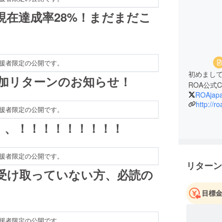
！現在達成率28%！まだまだこ
援者限定の公開です。
初めまし
！追加リターンのお知らせ！
ROA公式C
ROAjap
http://r
援者限定の公開です。
、、、！！！！！！！！！
援者限定の公開です。
リターン
受け取っていない方、必読の
目標
援者限定の公開です。