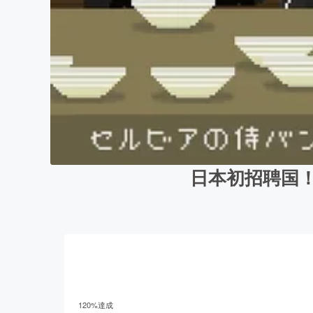
日本初招聘国！セ
120
%達成