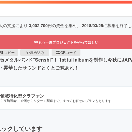
人の支援により
3,002,700
円の資金を集め、
2018/03/25
に募集を終了し
もう一度プロジェクトをやってほしい
RLコピー
埋め込み
QRコード
ルバンド"Senshi"！ 1st full albumを制作し今秋にJA
・昇華したサウンドとくとご覧あれ！
領域特化型クラファン
から実施可能。 企画からリターン配送まで、すべてお任せのプランもあります！
ェックしています