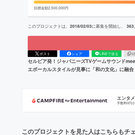
目標金額
2,500,000
円
このプロジェクトは、
2018/02/03
に募集を開始し、
363
ポスト
シェア
LINEで送る
U
セルビア発！ジャパニーズTVゲームサウンドmeetsメタ
エボーカルスタイルが見事に「和の文化」に融合
エンタメ
手数料0円
このプロジェクトを見た人はこちらもチ