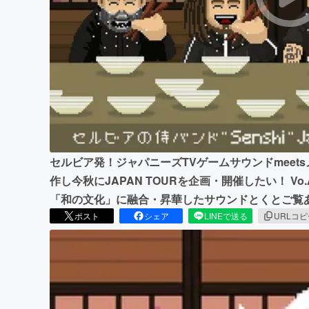
まちづくり・地域活性化
セルビア発！ジャパニーズTVゲームサウンドmeetsメタルバン
作し今秋にJAPAN TOURを企画・開催したい！ V
「和の文化」に融合・昇華したサウンドとくとご覧
ポスト
シェア
LINEで送る
URLコ