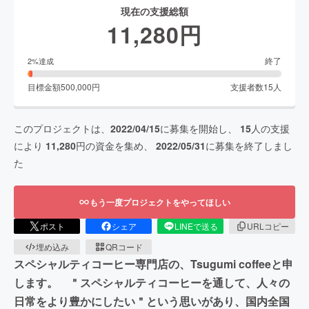
現在の支援総額
11,280
円
終了
2
%達成
目標金額
500,000
円
支援者数
15
人
このプロジェクトは、
2022/04/15
に募集を開始し、
15
人の支援
により
11,280
円の資金を集め、
2022/05/31
に募集を終了しまし
た
もう一度プロジェクトをやってほしい
ポスト
シェア
LINEで送る
URLコピー
埋め込み
QRコード
スペシャルティコーヒー専門店の、Tsugumi coffeeと申
します。 ＂スペシャルティコーヒーを通して、人々の
日常をより豊かにしたい＂という思いがあり、国内全国