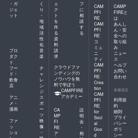
・ガ
く
ェ
フ
CAM
CAMP
ジェ
り
ク
に
PFI
FIREと
ット
・
ト
相
RE
は
地
を
談
CAM
あんし
域
作
す
PFI
ん・安
活
る
る
RE
全への
性
資
コ
取り組
化
料
ミュ
み
プロ
音
請
ニ
ニュー
ダク
楽
求
ティ
ス
ト
CAM
ヘルプ
クラウドファ
フー
チ
PFI
お問い
ンディングの
ド・
ャ
RE
合わせ
ノウハウを無
飲食
レ
Crea
料で学ぼう
店
ン
tion
各種規定
CAMPFIRE
ジ
CAM
アカデミー
アニ
ス
利用規
PFI
メ・
ポ
約
RE
漫画
ー
CA
説
細則
for
ツ
MP
明
プライ
Soci
ファ
映
FI
会
バシー
al
ッ
像
RE
・
ポリ
Goo
ショ
・
ア
相
シー
d
ン
映