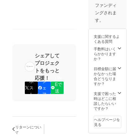
トの有
ファンディ
効期限
ングされま
は2022
年7月1
す。
日
（金）
までで
支援に関するよ
す。 [食
くある質問
品表示]
・レ
手数料はいく
ギュ
らかかります
シェアして
ラー
か？
プロジェク
コー
ヒー200
目標金額に届
トをもっと
ｇ ・風
かなかった場
応援！
通しの
LIN
合どうなりま
ポ
シ
良い涼
すか？
Eで
ス
ェ
しい場
送
所で保
支援で困った
ト
ア
る
存して
時はどこに相
くださ
談したらいい
い。 ・
ですか？
賞味期
限：お
ヘルプページを
届けの
見る
リターンについ
際に記
載され
て
ている