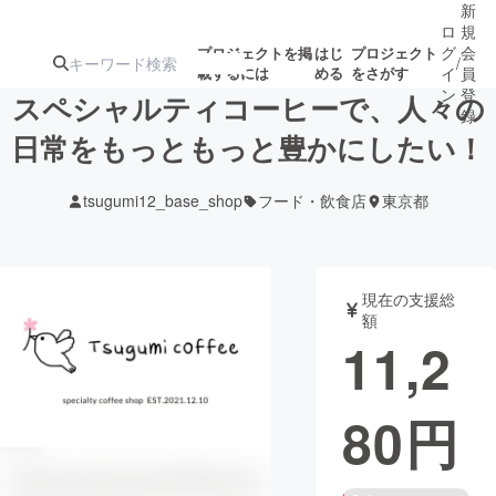
新
ロ
規
グ
会
プロジェクトを掲
はじ
プロジェクト
/
載するには
める
をさがす
イ
員
ン
登
スペシャルティコーヒーで、人々の
録
日常をもっともっと豊かにしたい！
人気のプロ
注目のリ
注目の新着プロ
募集終了が近いプ
もうすぐ公開
tsugumi12_base_shop
フード・飲食店
東京都
ジェクト
ターン
ジェクト
ロジェクト
されます
アート・写真
音楽
現在の支援総
額
11,2
テクノロジー・ガジェット
ゲーム・サ
80
円
映像・映画
書籍・雑誌
ビジネス・起業
チャレンジ