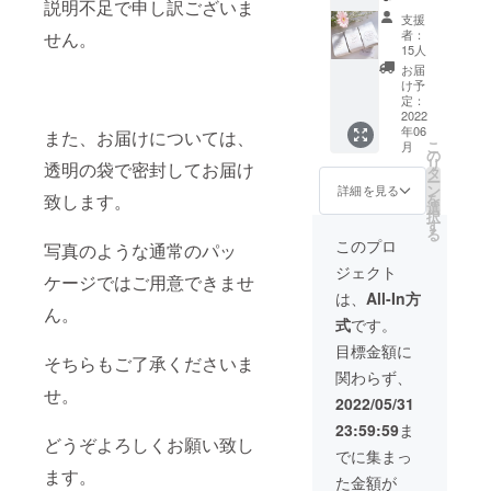
説明不足で申し訳ございま
ヒー豆
支援
200g＋
者：
せん。
ポップ
15人
アップ
お届
ストア
け予
やオン
定：
ライン
2022
年06
ショッ
また、お届けについては、
こ
月
プで使
の
リ
透明の袋で密封してお届け
える
タ
ー
20%OF
ン
詳細を見る
致します。
を
Fクーポ
選
択
ン （豆
す
る
は挽く
このプロ
写真のような通常のパッ
ことま
ジェクト
できま
ケージではご用意できませ
す！）
は、
All-In方
お好き
ん。
式
です。
なコー
ヒー
目標金額に
そちらもご了承くださいま
（２種
関わらず、
類まで
せ。
可）を
2022/05/31
備考欄
23:59:59
ま
にお願
どうぞよろしくお願い致し
い致し
でに集まっ
ます。
ます。
た金額が
チケッ