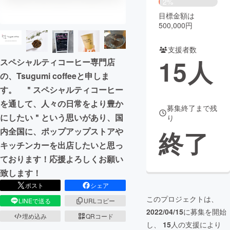
2%
目標金額は
まちづくり・地域活性化
500,000円
支援者数
CAMPFIRE for Social Good
CAMPFIRE Creation
15
人
スペシャルティコーヒー専門店
CAMPFIREふるさと納税
machi-ya
コミュニティ
の、Tsugumi coffeeと申しま
す。 ＂スペシャルティコーヒー
を通して、人々の日常をより豊か
募集終了まで残
にしたい＂という思いがあり、国
り
内全国に、ポップアップストアや
終了
キッチンカーを出店したいと思っ
ております！応援よろしくお願い
致します！
ポスト
シェア
このプロジェクトは、
LINEで送る
URLコピー
2022/04/15
に募集を開始
埋め込み
QRコード
し、
15
人の支援により