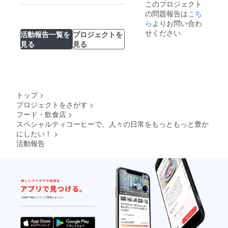
このプロジェクト
「焙煎
の問題報告は
こち
日」か
ら1か月
ら
よりお問い合わ
を目安
せください
活動報告一覧を
プロジェクトを
にして
見る
見る
くださ
い。 ・
原産
国：エ
チオピ
ア、ケ
トップ
>
ニア、
コスタ
プロジェクトをさがす
>
リカ、
フード・飲食店
>
グアテ
スペシャルティコーヒーで、人々の日常をもっともっと豊か
マラ、
にしたい！
>
コロン
活動報告
ビア ※
原材料
の食品
表示は
お届け
商品の
ラベル
に表記
されま
す。商
品開封