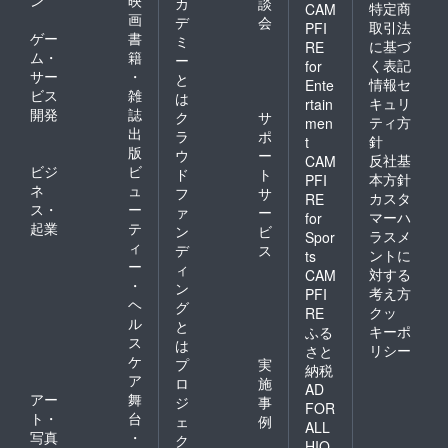
カ
談
特定商
CAM
画
デ
会
取引法
PFI
ゲー
書
ミ
に基づ
RE
ム・
籍
ー
く表記
for
サー
・
と
情報セ
Ente
ビス
雑
は
キュリ
rtain
開発
誌
ク
サ
ティ方
men
出
ラ
ポ
針
t
版
ウ
ー
反社基
CAM
ビジ
ビ
ド
ト
本方針
PFI
ネ
ュ
フ
サ
カスタ
RE
ス・
ー
ァ
ー
マーハ
for
起業
テ
ン
ビ
ラスメ
Spor
ィ
デ
ス
ントに
ts
ー
ィ
対する
CAM
・
ン
考え方
PFI
ヘ
グ
クッ
RE
ル
と
キーポ
ふる
ス
は
リシー
さと
ケ
プ
実
納税
ア
ロ
施
AD
アー
舞
ジ
事
FOR
ト・
台
ェ
例
ALL
写真
・
ク
HIO