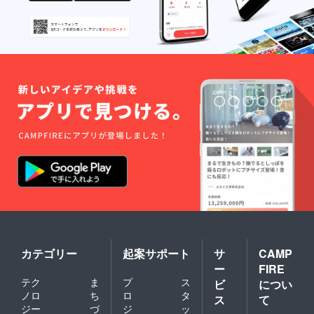
時には
必ずお
届のリ
ターン
に貼付
された
ラベル
や注意
書きを
ご確認
くださ
い。
カテゴリー
起案サポート
サ
CAMP
ー
FIRE
テク
ま
プ
ス
ビ
につい
ノロ
ち
ロ
タ
ス
て
ジー
づ
ジ
ッ