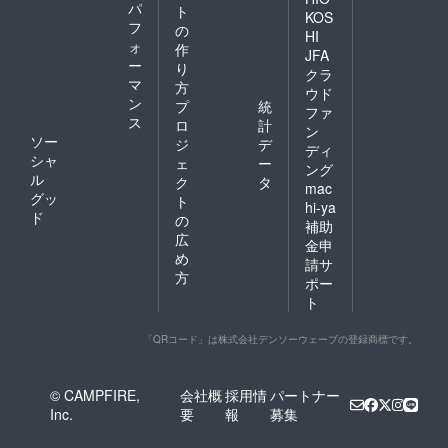
パ
ト
KOS
フ
の
HI
ォ
作
JFA
ー
り
クラ
マ
方
ウド
ン
プ
統
ファ
ス
ロ
計
ン
ソー
ジ
デ
ディ
シャ
ェ
ー
ング
ル
ク
タ
mac
グッ
ト
hi-ya
ド
の
補助
広
金申
め
請サ
方
ポー
ト
「QRコード」は株式会社デンソーウェーブの登録商標です。
© CAMPFIRE,
会社概
採用情
パートナー
Inc.
要
報
募集