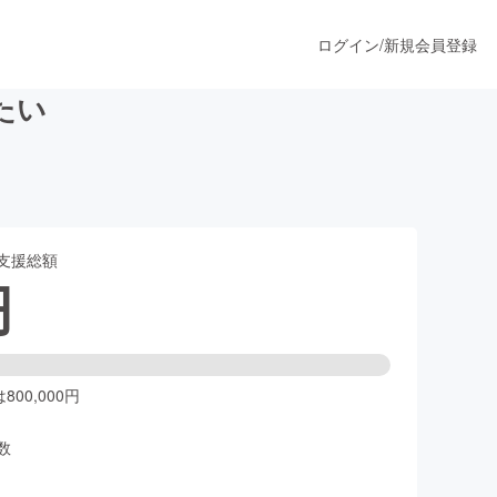
ログイン
/
新規会員登録
たい
うすぐ公開されます
支援総額
プロダクト
円
ファッション
スポーツ
00,000円
数
ア
ソーシャルグッド
人