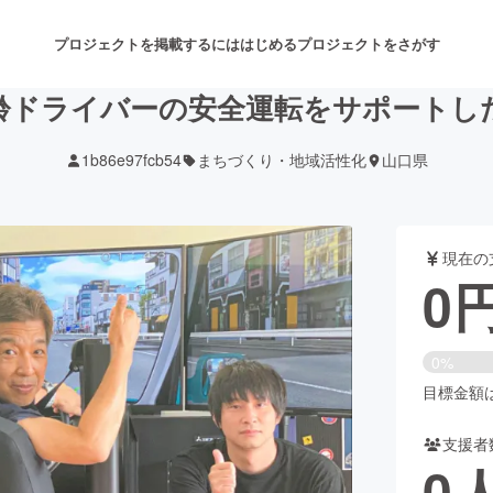
プロジェクトを掲載するには
はじめる
プロジェクトをさがす
齢ドライバーの安全運転をサポートし
1b86e97fcb54
まちづくり・地域活性化
山口県
注目のリターン
注目の新着プロジェクト
募集終了が近いプロジェクト
も
現在の
音楽
舞台・パフォーマンス
0
ゲーム・サービス開発
フード・飲食店
0%
書籍・雑誌出版
アニメ・漫画
目標金額は8
支援者
チャレンジ
ビューティー・ヘルスケ
0