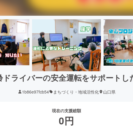
齢ドライバーの安全運転をサポートし
1b86e97fcb54
まちづくり・地域活性化
山口県
現在の支援総額
0
円