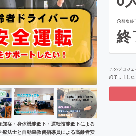
募集終
CAMPFIRE for Social Good
CAMPFIRE Creation
終
CAMPFIREふるさと納税
machi-ya
コミュニティ
このプロジェ
終了しました
認知症・身体機能低下・運転技能低下による
学療法士と自動車教習指導員による高齢者安