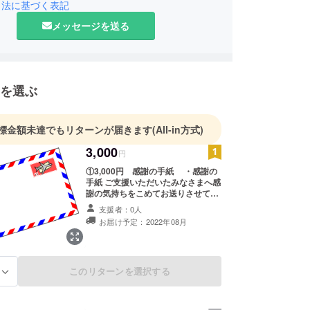
引法に基づく表記
メッセージを送る
を選ぶ
標金額未達でもリターンが届きます
(All-in方式)
3,000
円
①3,000円 感謝の手紙 ・感謝の
手紙 ご支援いただいたみなさまへ感
謝の気持ちをこめてお送りさせてい
ただきます。 お名前・ご住所・ご連
支援者：0人
絡先の記入をお願いいたします。
お届け予定：2022年08月
このリターンを選択する
る