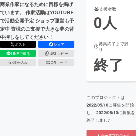
商業作家になるために目標を掲げ
支援者数
まちづくり・地域活性化
ています。 作家活動はYOUTUBE
0
人
で活動公開予定 ショップ運営も予
定中 皆様のご支援で大きな夢の背
CAMPFIRE for Social Good
CAMPFIRE Creation
中押しをしてください！
CAMPFIREふるさと納税
machi-ya
コミュニティ
募集終了まで残
ポスト
シェア
り
LINEで送る
URLコピー
終了
埋め込み
QRコード
このプロジェクトは、
2022/05/10
に募集を開始
し、
2022/06/10
に募集を
終了しました
もう一度プロジェク