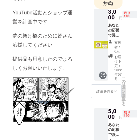
方式)
3,0
YouTube活動とショップ運
残り
00
100
円
営を計画中です
あなた
の応援
夢の架け橋のために皆さん
で漫画
家計
支援
応援してください！！
画！ イ
者：
ラスト
0人
オリジ
お届
提供品も用意したのでよろ
ナル
け予
グッズ
定：
しくお願いいたします。
の提供
2022
年07
こ
月
の
リ
タ
ー
ン
詳細を見る
を
選
択
す
る
5,0
残り
00
100
円
あなた
の応援
で漫画
家計画