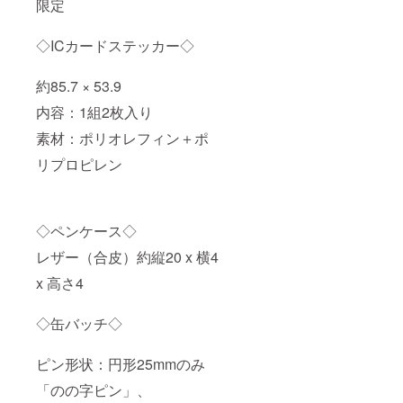
限定
◇ICカードステッカー◇
約85.7 × 53.9
内容：1組2枚入り
素材：ポリオレフィン＋ポ
リプロピレン
◇ペンケース◇
レザー（合皮）約縦20 x 横4
x 高さ4
◇缶バッチ◇
ピン形状：円形25mmのみ
「のの字ピン」、