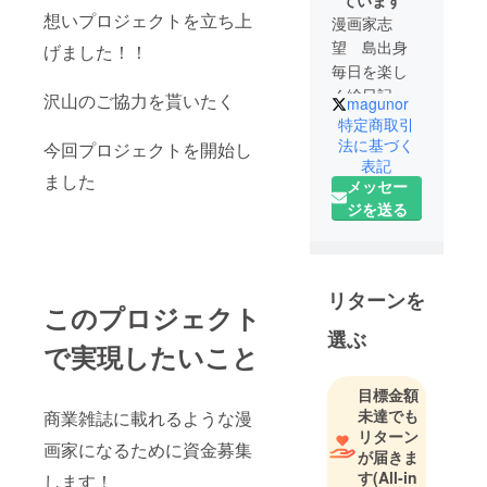
ています
想いプロジェクトを立ち上
漫画家志
望 島出身
げました！！
毎日を楽し
く絵日記漫
沢山のご協力を貰いたく
magunor
画を描いて
特定商取引
ます
法に基づく
今回プロジェクトを開始し
表記
ました
メッセー
ジを送る
リターンを
このプロジェクト
選ぶ
で実現したいこと
目標金額
未達でも
商業雑誌に載れるような漫
リターン
画家になるために資金募集
が届きま
す
(All-in
します！