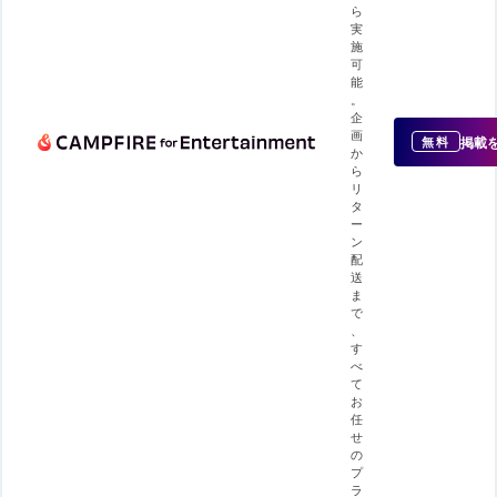
ら
実
施
可
能
。
企
画
掲載
無料
か
ら
リ
タ
ー
ン
配
送
ま
で
、
す
べ
て
お
任
せ
の
プ
ラ