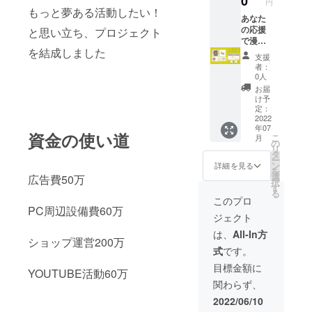
0
円
もっと夢ある活動したい！
あなた
の応援
と思い立ち、プロジェクト
で漫画
を結成しました
家計画
支援
アクリ
者：
ルブ
0人
ロック
お届
イラス
け予
ト 缶ミ
定：
ラー レ
2022
年07
ゴポー
資金の使い道
こ
月
チ さん
の
リ
かくパ
タ
ー
スケー
ン
詳細を見る
を
ス
選
広告費50万
択
す
る
このプロ
PC周辺設備費60万
ジェクト
は、
All-In方
ショップ運営200万
式
です。
目標金額に
YOUTUBE活動60万
関わらず、
2022/06/10