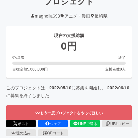
プロジェクト
magnolia693
アニメ・漫画
長崎県
現在の支援総額
0
円
終了
0
%達成
目標金額
5,000,000
円
支援者数
0
人
このプロジェクトは、
2022/05/10
に募集を開始し、
2022/06/10
に募集を終了しました
もう一度プロジェクトをやってほしい
ポスト
シェア
LINEで送る
URLコピー
埋め込み
QRコード