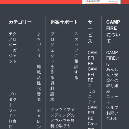
カテゴリー
起案サポート
サ
CAMP
ー
FIRE
テク
ま
プ
ス
ビ
につい
ノロ
ち
ロ
タ
ス
て
ジー
づ
ジ
ッ
・ガ
く
ェ
フ
CAM
CAMP
ジェ
り
ク
に
PFI
FIREと
ット
・
ト
相
RE
は
地
を
談
CAM
あんし
域
作
す
PFI
ん・安
活
る
る
RE
全への
性
資
コ
取り組
化
料
ミュ
み
プロ
音
請
ニ
ニュー
ダク
楽
求
ティ
ス
ト
CAM
ヘルプ
クラウドファ
フー
チ
PFI
お問い
ンディングの
ド・
ャ
RE
合わせ
ノウハウを無
飲食
レ
Crea
料で学ぼう
店
ン