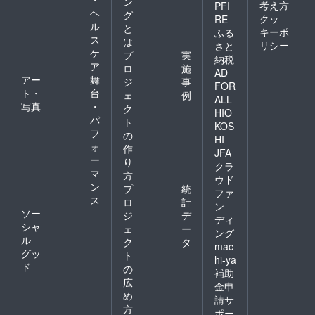
ン
考え方
PFI
ヘ
グ
クッ
RE
ル
と
キーポ
ふる
ス
は
リシー
さと
ケ
プ
実
納税
ア
ロ
施
AD
アー
舞
ジ
事
FOR
ト・
台
ェ
例
ALL
写真
・
ク
HIO
パ
ト
KOS
フ
の
HI
ォ
作
JFA
ー
り
クラ
マ
方
ウド
ン
プ
統
ファ
ス
ロ
計
ン
ソー
ジ
デ
ディ
シャ
ェ
ー
ング
ル
ク
タ
mac
グッ
ト
hi-ya
ド
の
補助
広
金申
め
請サ
方
ポー