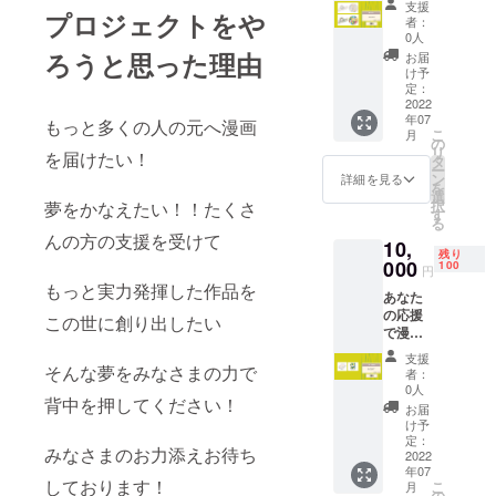
支援
マスキ
プロジェクトをや
者：
ング
0人
テープ2
ろうと思った理由
お届
点の提
け予
供
定：
2022
年07
もっと多くの人の元へ漫画
こ
月
の
リ
を届けたい！
タ
ー
ン
詳細を見る
を
選
択
夢をかなえたい！！たくさ
す
る
んの方の支援を受けて
10,
残り
000
100
円
もっと実力発揮した作品を
あなた
の応援
この世に創り出したい
で漫画
家計画
支援
スピー
そんな夢をみなさまの力で
者：
ドライ
0人
背中を押してください！
スマホ
お届
リング
け予
ダイヤ
定：
みなさまのお力添えお待ち
スター
2022
年07
ACアダ
しております！
こ
月
プター
の