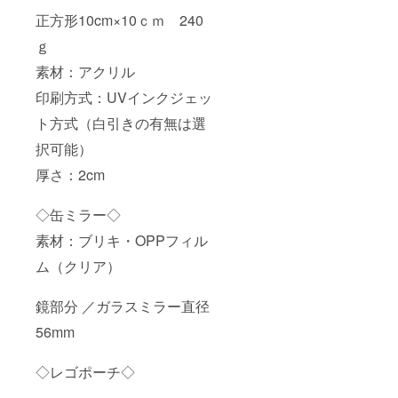
正方形10cm×10ｃｍ 240
ｇ
素材：アクリル
印刷方式：UVインクジェッ
ト方式（白引きの有無は選
択可能）
厚さ：2cm
◇缶ミラー◇
素材：ブリキ・OPPフィル
ム（クリア）
鏡部分 ／ガラスミラー直径
56mm
◇レゴポーチ◇