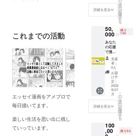
リ
2点セッ
タ
ー
ト
ン
詳細を見る
を
選
択
す
る
50,
残り
000
これまでの活動
100
円
あなた
の応援
で漫画
家計画
支援
缶ミ
者：
ラー
0人
グッズ
お届
提供
け予
定：
2022
年07
こ
月
エッセイ漫画をアメブロで
の
リ
タ
ー
毎日描いてます。
ン
詳細を見る
を
選
択
す
る
楽しい生活を思い出に残し
100
ていっています。
,00
残り50