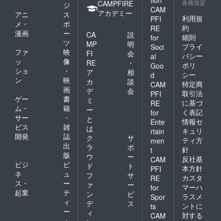
tion
各種規定
CAMPFIRE
ジ
CAM
アカデミー
アニ
ス
利用規
PFI
メ・
ポ
約
RE
漫画
ー
CA
説
細則
for
ツ
MP
明
プライ
Soci
ファ
映
FI
会
バシー
al
ッ
像
RE
・
ポリ
Goo
ショ
・
ア
相
シー
d
ン
映
カ
談
特定商
CAM
画
デ
会
取引法
PFI
ゲー
書
ミ
に基づ
RE
ム・
籍
ー
く表記
for
サー
・
と
情報セ
Ente
ビス
雑
は
キュリ
rtain
開発
誌
ク
サ
ティ方
men
出
ラ
ポ
針
t
版
ウ
ー
反社基
CAM
ビジ
ビ
ド
ト
本方針
PFI
ネ
ュ
フ
サ
カスタ
RE
ス・
ー
ァ
ー
マーハ
for
起業
テ
ン
ビ
ラスメ
Spor
ィ
デ
ス
ントに
ts
ー
ィ
対する
CAM
・