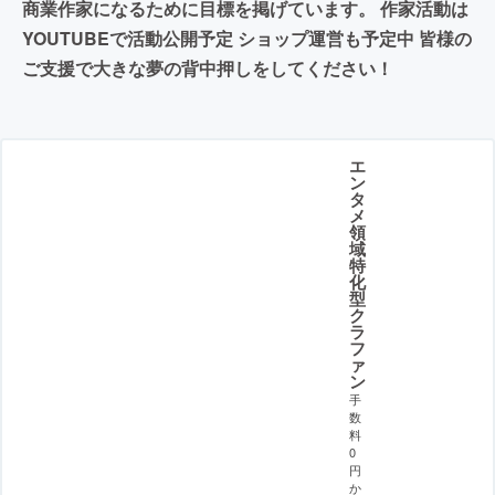
商業作家になるために目標を掲げています。 作家活動は
YOUTUBEで活動公開予定 ショップ運営も予定中 皆様の
ご支援で大きな夢の背中押しをしてください！
エ
ン
タ
メ
領
域
特
化
型
ク
ラ
フ
ァ
ン
手
数
料
0
円
か