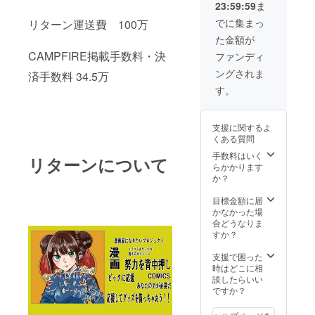
23:59:59
ま
でに集まっ
リターン運送費 100万
た金額が
CAMPFIRE掲載手数料・決
ファンディ
ングされま
済手数料 34.5万
す。
支援に関するよ
くある質問
手数料はいく
リターンについて
らかかります
か？
目標金額に届
かなかった場
合どうなりま
すか？
支援で困った
時はどこに相
談したらいい
ですか？