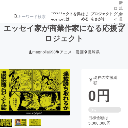
新
ロ
規
グ
会
プロジェクトを掲
はじ
プロジェクト
/
載するには
める
をさがす
イ
員
ン
登
エッセイ家が商業作家になる応援プ
録
ロジェクト
人気のプロ
注目のリ
注目の新着プロ
募集終了が近いプ
もうすぐ公開
magnolia693
アニメ・漫画
長崎県
ジェクト
ターン
ジェクト
ロジェクト
されます
アート・写真
音楽
現在の支援総
額
0
円
テクノロジー・ガジェット
ゲーム・サ
映像・映画
書籍・雑誌
0%
目標金額は
5,000,000円
ビジネス・起業
チャレンジ