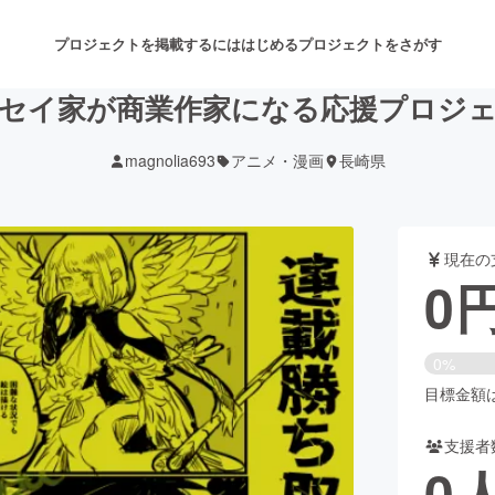
プロジェクトを掲載するには
はじめる
プロジェクトをさがす
セイ家が商業作家になる応援プロジ
magnolia693
アニメ・漫画
長崎県
注目のリターン
注目の新着プロジェクト
募集終了が近いプロジェクト
も
現在の
音楽
舞台・パフォーマンス
0
ゲーム・サービス開発
フード・飲食店
0%
書籍・雑誌出版
アニメ・漫画
目標金額は5
支援者
チャレンジ
ビューティー・ヘルスケ
0