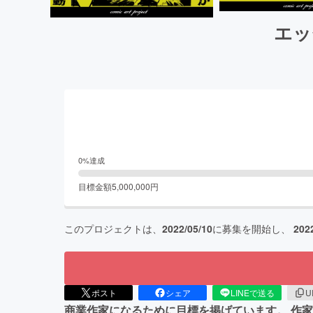
エッ
0
%達成
目標金額
5,000,000
円
このプロジェクトは、
2022/05/10
に募集を開始し、
202
ポスト
シェア
LINEで送る
U
商業作家になるために目標を掲げています。 作家