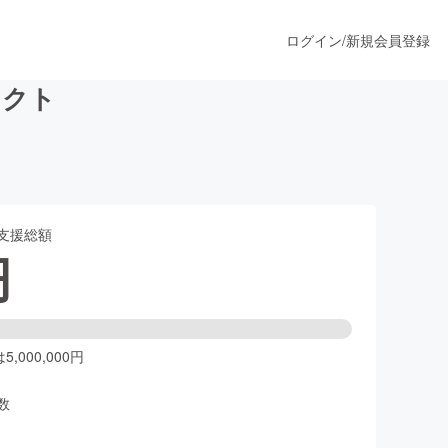
ログイン
/
新規会員登録
ェクト
うすぐ公開されます
支援総額
プロダクト
円
ファッション
スポーツ
,000,000円
数
ア
ソーシャルグッド
人