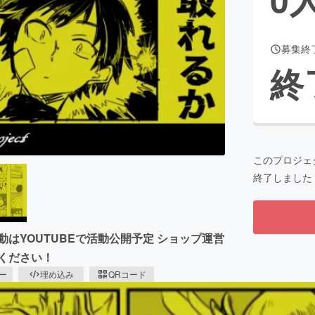
募集終
CAMPFIRE for Social Good
CAMPFIRE Creation
終
CAMPFIREふるさと納税
machi-ya
コミュニティ
このプロジェ
終了しました
はYOUTUBEで活動公開予定 ショップ運営
ください！
ピー
埋め込み
QRコード