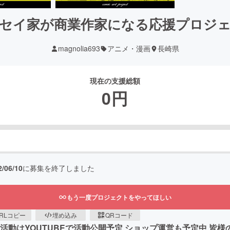
セイ家が商業作家になる応援プロジ
magnolia693
アニメ・漫画
長崎県
現在の支援総額
0
円
2/06/10
に募集を終了しました
もう一度プロジェクトをやってほしい
RLコピー
埋め込み
QRコード
活動はYOUTUBEで活動公開予定 ショップ運営も予定中 皆