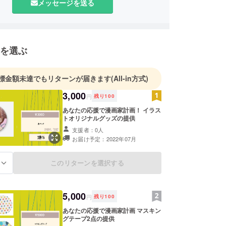
メッセージを送る
を選ぶ
標金額未達でもリターンが届きます
(All-in方式)
3,000
円
残り
100
あなたの応援で漫画家計画！ イラス
トオリジナルグッズの提供
支援者：0人
お届け予定：2022年07月
このリターンを選択する
る
5,000
円
残り
100
あなたの応援で漫画家計画 マスキン
グテープ2点の提供