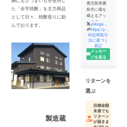
麹にもさつまいもを使用し
鹿児島県霧
た「全芋焼酎」を主力商品
島市に蔵を
構えるアッ
として日々、焼酎造りに励
トスター
yokogawa_d
んでおります。
（株）と申
https://yokogawa-distillery.com/
します。
特定商取引
法に基づく
シングルモ
表記
ルトウイス
メッセー
キー「横
ジを送る
川」や、本
格芋焼酎
「蘭」等、
ウイスキー
リターンを
及び焼酎の
選ぶ
製造、販売
を行ってお
ります。
目標金額
未達でも
リターン
製造蔵
が届きま
す
(All-in