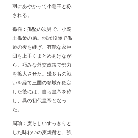
羽にあやかって小覇王と称
される。
孫権：孫堅の次男で、小覇
王孫策の弟。弱冠19歳で孫
策の後を継ぎ、有能な家臣
団を上手くまとめあげなが
ら、巧みな外交政策で勢力
を拡大させた。幾多もの戦
いを経て三国の領域が確定
した後には、自ら皇帝を称
し、呉の初代皇帝となっ
た。
周瑜：麦らしいすっきりと
した味わいの麦焼酎と、強