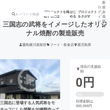
新
ロ
規
グ
会
プロジェクトを掲
はじ
プロジェクト
/
載するには
める
をさがす
イ
員
ン
登
三国志の武将をイメージしたオリジ
録
ナル焼酎の製造販売
人気のプロ
注目のリ
注目の新着プロ
募集終了が近いプ
もうすぐ公開
霧島横川蒸留所
フード・飲食店
鹿児島県
ジェクト
ターン
ジェクト
ロジェクト
されます
アート・写真
音楽
現在の支援総
額
0
円
テクノロジー・ガジェット
ゲーム・サ
映像・映画
書籍・雑誌
0%
目標金額は
三国志に登場する人気武将をモ
300,000円
ビジネス・起業
チャレンジ
チーフにした焼酎を20種類作って