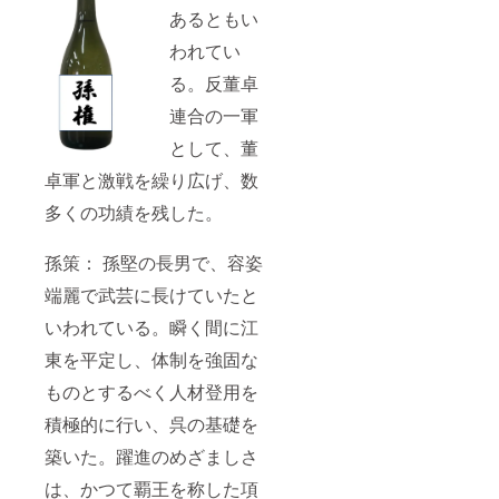
あるともい
われてい
る。反董卓
連合の一軍
として、董
卓軍と激戦を繰り広げ、数
多くの功績を残した。
孫策： 孫堅の長男で、容姿
端麗で武芸に長けていたと
いわれている。瞬く間に江
東を平定し、体制を強固な
ものとするべく人材登用を
積極的に行い、呉の基礎を
築いた。躍進のめざましさ
は、かつて覇王を称した項