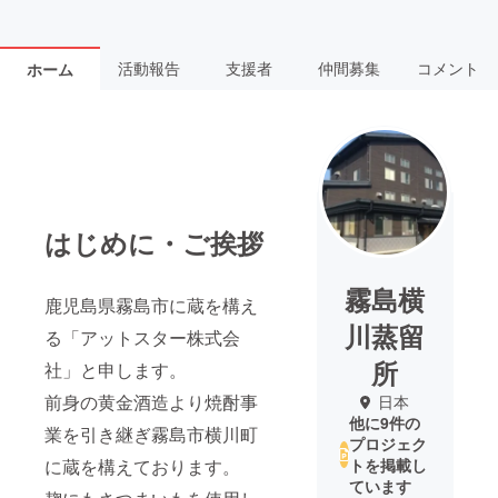
活動報告
支援者
仲間募集
コメント
ホーム
はじめに・ご挨拶
霧島横
鹿児島県霧島市に蔵を構え
川蒸留
る「アットスター株式会
所
社」と申します。
前身の黄金酒造より焼酎事
日本
他に9件の
業を引き継ぎ霧島市横川町
プロジェク
に蔵を構えております。
トを掲載し
ています