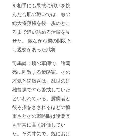
を相手にも果敢に戦いを挑
んだ合肥の戦いでは、敵の
総大将孫権を後一歩のとこ
ろまで追い詰める活躍を見
せた。 敵ながら蜀の関羽と
も親交があった武将
司馬懿：魏の軍師で、諸葛
亮に匹敵する策略家。その
才気と鋭敏さは、乱世の奸
雄曹操ですら警戒していた
といわれている。臆病者と
後ろ指をさされるほどの慎
重さとその戦略眼は諸葛亮
も非常に高く評価してい
た。その才気で、魏におけ