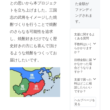
志「司馬懿」
御礼のメール
との思いから本プロジェク
た金額が
720ml 2本 ●
※20歳未満の方
本格焼酎 三国
ファンディ
トを立ち上げました。三国
はご支援いただ
志「孫堅」
けませんので、
ングされま
志の武将をイメージした焼
720ml 2本 ●
ご了承ください
本格焼酎 三国
す。
酎づくりを行うことで焼酎
志「孫策」
720ml 2本 ●
のさらなる可能性を追求
本格焼酎 三国
支援に関するよ
志「孫権」
し、焼酎好きだけでなく歴
くある質問
720ml 2本
手数料はいく
●本格焼酎 三
史好きの方にも喜んで頂け
らかかります
国志「周瑜 」
か？
るような焼酎をつくってお
720ml 2本 ●
御礼のメール
届けしたいです。
目標金額に届
※20歳未満の方
かなかった場
はご支援いただ
合どうなりま
けませんので、
すか？
ご了承ください
支援で困った
時はどこに相
談したらいい
ですか？
ヘルプページを
見る