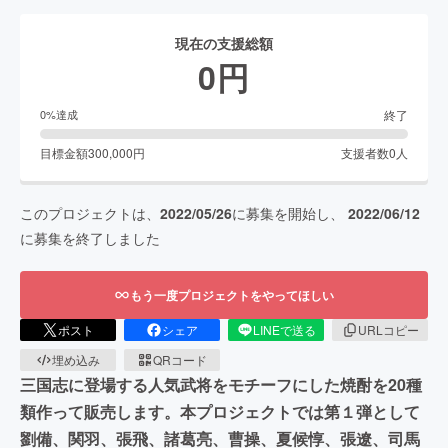
現在の支援総額
0
円
終了
0
%達成
目標金額
300,000
円
支援者数
0
人
このプロジェクトは、
2022/05/26
に募集を開始し、
2022/06/12
に募集を終了しました
もう一度プロジェクトをやってほしい
ポスト
シェア
LINEで送る
URLコピー
埋め込み
QRコード
三国志に登場する人気武将をモチーフにした焼酎を20種
類作って販売します。本プロジェクトでは第１弾として
劉備、関羽、張飛、諸葛亮、曹操、夏候惇、張遼、司馬