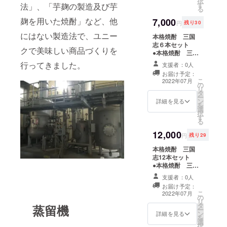
択
す
※20歳未満の方
法」、「芋麹の製造及び芋
る
はご支援いただ
麹を用いた焼酎」など、他
7,000
けませんので、
円
残り30
ご了承ください
にはない製造法で、ユニー
本格焼酎 三国
志６本セット
クで美味しい商品づくりを
●本格焼酎 三国
志「劉備」
行ってきました。
支援者：0人
720ml 1本 ●
お届け予定：
本格焼酎 三国
こ
2022年07月
の
志「関羽」
リ
タ
720ml 1本 ●
ー
ン
本格焼酎 三国
詳細を見る
を
選
志「張飛」
択
す
720ml 1本 ●
る
本格焼酎 三国
12,000
志「諸葛亮」
円
残り29
720ml 1本 ●
本格焼酎 三国
本格焼酎 三国
志12本セット
志「曹操」
●本格焼酎 三国
720ml 1本 ●
志「劉備」
本格焼酎 三国
支援者：0人
720ml 1本 ●
志「周瑜」
お届け予定：
本格焼酎 三国
720ml 1本 ●
こ
2022年07月
の
志「関羽」
御礼のメール
リ
タ
720ml 1本 ●
蒸留機
※20歳未満の方
ー
ン
本格焼酎 三国
詳細を見る
はご支援いただ
を
選
志「張飛」
けませんので、
択