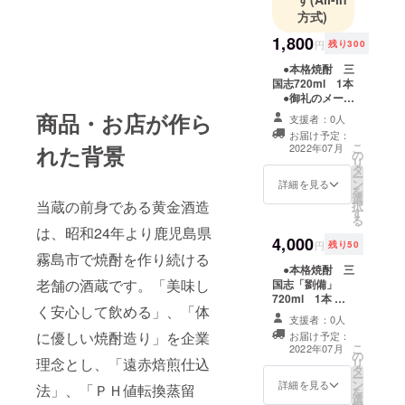
方式)
1,800
円
残り300
●本格焼酎 三
国志720ml 1本
●御礼のメール
※備考欄に武将名
商品・お店が作ら
支援者：0人
（劉備、関羽、
お届け予定：
張飛、諸葛亮、
こ
2022年07月
れた背景
の
曹操、夏候惇、
リ
タ
張遼、司馬懿、
ー
ン
孫堅、孫策、孫
詳細を見る
を
選
権、周瑜）を1つ
当蔵の前身である黄金酒造
択
す
ご記入くださ
る
い。 ※20歳未満
は、昭和24年より鹿児島県
4,000
の方はご支援い
円
残り50
ただけませんの
霧島市で焼酎を作り続ける
●本格焼酎 三
で、ご了承くだ
老舗の酒蔵です。「美味し
国志「劉備」
さい
720ml 1本 ●
く安心して飲める」、「体
本格焼酎 三国
支援者：0人
志「関羽」
に優しい焼酎造り」を企業
お届け予定：
720ml 1本 ●
こ
2022年07月
の
本格焼酎 三国
理念とし、「遠赤焙煎仕込
リ
タ
志「張飛」
ー
ン
720ml 1本 ●
詳細を見る
法」、「ＰＨ値転換蒸留
を
選
御礼のメール