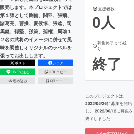
販売します。本プロジェクトでは
支援者数
まちづくり・地域活性化
0
人
第１弾として劉備、関羽、張飛、
諸葛亮、曹操、夏候惇、張遼、司
CAMPFIRE for Social Good
CAMPFIRE Creation
馬懿、孫堅、孫策、孫権、周瑜１
CAMPFIREふるさと納税
machi-ya
コミュニティ
２名の武将のイメージに併せて風
募集終了まで残
味を調整しオリジナルのラベルを
り
張ってお出しします。
終了
ポスト
シェア
LINEで送る
URLコピー
埋め込み
QRコード
このプロジェクトは、
2022/05/26
に募集を開始
し、
2022/06/12
に募集を
終了しました
もう一度プロジェク