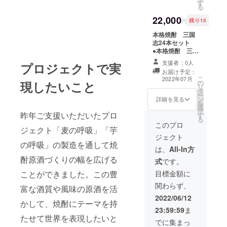
す
720ml 1本 ●
ご了承ください
る
本格焼酎 三国
22,000
志「孔明 」
円
残り15
720ml 1本 ●
本格焼酎 三国
本格焼酎 三国
志24本セット
志「曹操」
●本格焼酎 三国
720ml 1本 ●
志「劉備」
本格焼酎 三国
支援者：0人
プロジェクトで実
720ml 2本 ●
志「夏侯惇」
お届け予定：
本格焼酎 三国
720ml 1本 ●
こ
2022年07月
現したいこと
の
志「関羽」
本格焼酎 三国
リ
タ
720ml 2本 ●
志「張遼」
ー
ン
本格焼酎 三国
詳細を見る
720ml 1本 ●
を
選
志「張飛」
本格焼酎 三国
択
昨年ご支援いただいたプロ
す
720ml 2本 ●
志「司馬懿」
る
本格焼酎 三国
このプロ
720ml 1本 ●
ジェクト「麦の呼吸」「芋
志「孔明 」
本格焼酎 三国
ジェクト
720ml 2本 ●
志「孫堅」
の呼吸」の製造を通して焼
本格焼酎 三国
は、
All-In方
720ml 1本 ●
志「曹操」
本格焼酎 三国
酎原酒づくりの幅を広げる
式
です。
720ml 2本 ●
志「孫策」
本格焼酎 三国
ことができました。この豊
目標金額に
720ml 1本 ●
志「夏侯惇」
本格焼酎 三国
関わらず、
富な酒質や風味の原酒を活
720ml 2本 ●
志「孫権」
本格焼酎 三国
2022/06/12
720ml 1本
かして、焼酎にテーマを持
志「張遼」
●本格焼酎 三
23:59:59
ま
720ml 2本 ●
国志「周瑜 」
たせて世界を表現したいと
本格焼酎 三国
でに集まっ
720ml 1本 ●