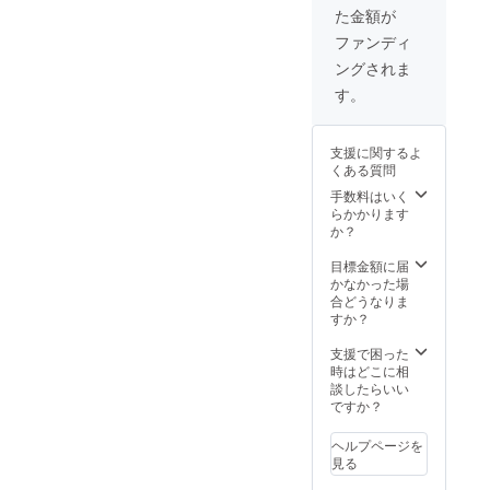
志「司馬懿」
御礼のメール
た金額が
720ml 2本 ●
※20歳未満の方
本格焼酎 三国
ファンディ
はご支援いただ
志「孫堅」
けませんので、
ングされま
720ml 2本 ●
ご了承ください
本格焼酎 三国
す。
志「孫策」
720ml 2本 ●
本格焼酎 三国
支援に関するよ
志「孫権」
くある質問
720ml 2本
手数料はいく
●本格焼酎 三
らかかります
国志「周瑜 」
か？
720ml 2本 ●
御礼のメール
目標金額に届
※20歳未満の方
かなかった場
はご支援いただ
合どうなりま
けませんので、
すか？
ご了承ください
支援で困った
時はどこに相
談したらいい
ですか？
ヘルプページを
見る