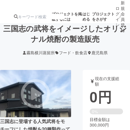
新
ロ
規
グ
会
プロジェクトを掲
はじ
プロジェクト
/
載するには
める
をさがす
イ
員
ン
登
三国志の武将をイメージしたオリジ
録
ナル焼酎の製造販売
人気のプロ
注目のリ
注目の新着プロ
募集終了が近いプ
もうすぐ公開
霧島横川蒸留所
フード・飲食店
鹿児島県
ジェクト
ターン
ジェクト
ロジェクト
されます
アート・写真
音楽
現在の支援総
額
0
円
テクノロジー・ガジェット
ゲーム・サ
映像・映画
書籍・雑誌
0%
目標金額は
三国志に登場する人気武将をモ
300,000円
ビジネス・起業
チャレンジ
チーフにした焼酎を20種類作って