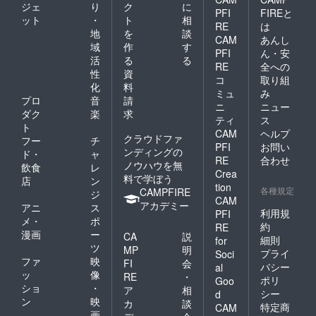
ジェ
り
ク
に
PFI
FIREと
ット
・
ト
相
RE
は
地
を
談
CAM
あんし
域
作
す
PFI
ん・安
活
る
る
RE
全への
性
資
コ
取り組
化
料
ミュ
み
プロ
音
請
ニ
ニュー
ダク
楽
求
ティ
ス
ト
CAM
ヘルプ
クラウドファ
フー
チ
PFI
お問い
ンディングの
ド・
ャ
RE
合わせ
ノウハウを無
飲食
レ
Crea
料で学ぼう
店
ン
tion
各種規定
CAMPFIRE
ジ
CAM
アカデミー
アニ
ス
利用規
PFI
メ・
ポ
約
RE
漫画
ー
CA
説
細則
for
ツ
MP
明
プライ
Soci
ファ
映
FI
会
バシー
al
ッ
像
RE
・
ポリ
Goo
ショ
・
ア
相
シー
d
ン
映
カ
談
特定商
CAM
画