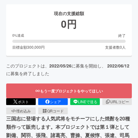
現在の支援総額
0
円
終了
0
%達成
目標金額
300,000
円
支援者数
0
人
このプロジェクトは、
2022/05/26
に募集を開始し、
2022/06/12
に募集を終了しました
もう一度プロジェクトをやってほしい
ポスト
シェア
LINEで送る
URLコピー
埋め込み
QRコード
三国志に登場する人気武将をモチーフにした焼酎を20種
類作って販売します。本プロジェクトでは第１弾として
劉備、関羽、張飛、諸葛亮、曹操、夏候惇、張遼、司馬