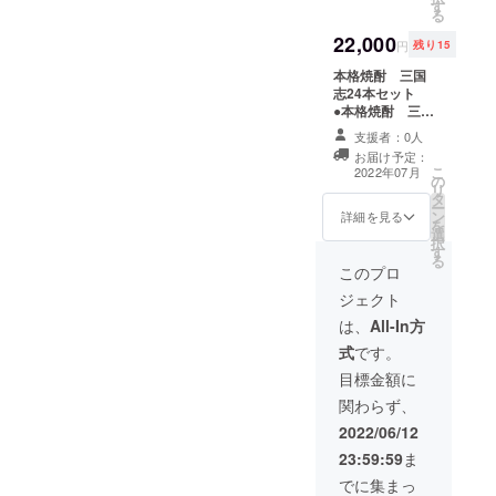
す
720ml 1本 ●
ご了承ください
る
本格焼酎 三国
22,000
志「孔明 」
円
残り15
720ml 1本 ●
本格焼酎 三国
本格焼酎 三国
志24本セット
志「曹操」
●本格焼酎 三国
720ml 1本 ●
志「劉備」
本格焼酎 三国
支援者：0人
720ml 2本 ●
志「夏侯惇」
お届け予定：
本格焼酎 三国
720ml 1本 ●
こ
2022年07月
の
志「関羽」
本格焼酎 三国
リ
タ
720ml 2本 ●
志「張遼」
ー
ン
本格焼酎 三国
詳細を見る
720ml 1本 ●
を
選
志「張飛」
本格焼酎 三国
択
す
720ml 2本 ●
志「司馬懿」
る
本格焼酎 三国
このプロ
720ml 1本 ●
志「孔明 」
本格焼酎 三国
ジェクト
720ml 2本 ●
志「孫堅」
本格焼酎 三国
は、
All-In方
720ml 1本 ●
志「曹操」
本格焼酎 三国
式
です。
720ml 2本 ●
志「孫策」
本格焼酎 三国
目標金額に
720ml 1本 ●
志「夏侯惇」
本格焼酎 三国
関わらず、
720ml 2本 ●
志「孫権」
本格焼酎 三国
2022/06/12
720ml 1本
志「張遼」
●本格焼酎 三
23:59:59
ま
720ml 2本 ●
国志「周瑜 」
本格焼酎 三国
でに集まっ
720ml 1本 ●