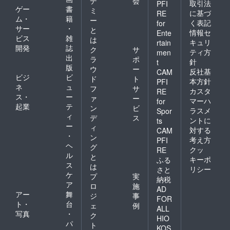
デ
会
取引法
PFI
ゲー
書
ミ
に基づ
RE
ム・
籍
ー
く表記
for
サー
・
と
情報セ
Ente
ビス
雑
は
キュリ
rtain
開発
誌
ク
サ
ティ方
men
出
ラ
ポ
針
t
版
ウ
ー
反社基
CAM
ビジ
ビ
ド
ト
本方針
PFI
ネ
ュ
フ
サ
カスタ
RE
ス・
ー
ァ
ー
マーハ
for
起業
テ
ン
ビ
ラスメ
Spor
ィ
デ
ス
ントに
ts
ー
ィ
対する
CAM
・
ン
考え方
PFI
ヘ
グ
クッ
RE
ル
と
キーポ
ふる
ス
は
リシー
さと
ケ
プ
実
納税
ア
ロ
施
AD
アー
舞
ジ
事
FOR
ト・
台
ェ
例
ALL
写真
・
ク
HIO
パ
ト
KOS