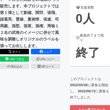
販売します。本プロジェクトでは
支援者数
まちづくり・地域活性化
0
人
第１弾として劉備、関羽、張飛、
諸葛亮、曹操、夏候惇、張遼、司
CAMPFIRE for Social Good
CAMPFIRE Creation
馬懿、孫堅、孫策、孫権、周瑜１
CAMPFIREふるさと納税
machi-ya
コミュニティ
２名の武将のイメージに併せて風
募集終了まで残
味を調整しオリジナルのラベルを
り
張ってお出しします。
終了
ポスト
シェア
LINEで送る
URLコピー
埋め込み
QRコード
このプロジェクトは、
2022/05/26
に募集を開始
し、
2022/06/12
に募集を
終了しました
もう一度プロジェク