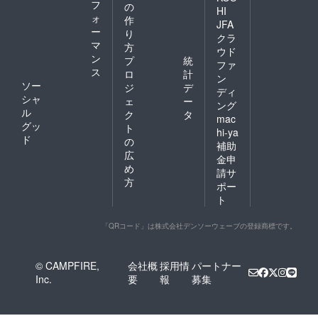
フ
の
HI
ォ
作
JFA
ー
り
クラ
マ
方
ウド
ン
プ
統
ファ
ス
ロ
計
ン
ソー
ジ
デ
ディ
シャ
ェ
ー
ング
ル
ク
タ
mac
グッ
ト
hi-ya
ド
の
補助
広
金申
め
請サ
方
ポー
ト
「QRコード」は株式会社デンソーウェーブの登録商標です。
© CAMPFIRE,
会社概
採用情
パートナー
Inc.
要
報
募集