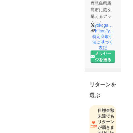
鹿児島県霧
島市に蔵を
構えるアッ
トスター
yokogawa_d
（株）と申
https://yokogawa-distillery.com/
します。
特定商取引
法に基づく
シングルモ
表記
ルトウイス
メッセー
キー「横
ジを送る
川」や、本
格芋焼酎
「蘭」等、
ウイスキー
リターンを
及び焼酎の
選ぶ
製造、販売
を行ってお
ります。
目標金額
未達でも
リターン
が届きま
す
(All-in