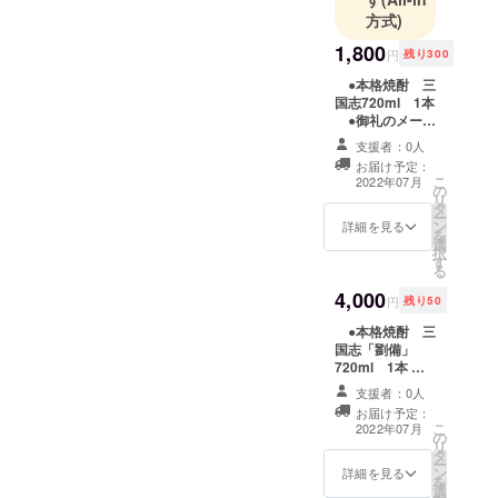
方式)
1,800
円
残り300
●本格焼酎 三
国志720ml 1本
●御礼のメール
※備考欄に武将名
支援者：0人
（劉備、関羽、
お届け予定：
張飛、諸葛亮、
こ
2022年07月
の
曹操、夏候惇、
リ
タ
張遼、司馬懿、
ー
ン
孫堅、孫策、孫
詳細を見る
を
選
権、周瑜）を1つ
択
す
ご記入くださ
る
い。 ※20歳未満
4,000
の方はご支援い
円
残り50
ただけませんの
●本格焼酎 三
で、ご了承くだ
国志「劉備」
さい
720ml 1本 ●
本格焼酎 三国
支援者：0人
志「関羽」
お届け予定：
720ml 1本 ●
こ
2022年07月
の
本格焼酎 三国
リ
タ
志「張飛」
ー
ン
720ml 1本 ●
詳細を見る
を
選
御礼のメール