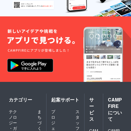
カテゴリー
起案サポート
サ
CAMP
ー
FIRE
テク
ま
プ
ス
ビ
につい
ノロ
ち
ロ
タ
ス
て
ジー
づ
ジ
ッ
・ガ
く
ェ
フ
CAM
CAMP