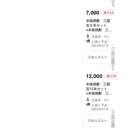
択
す
※20歳未満の方
る
はご支援いただ
7,000
けませんので、
円
残り30
ご了承ください
本格焼酎 三国
志６本セット
●本格焼酎 三国
志「劉備」
支援者：0人
720ml 1本 ●
お届け予定：
本格焼酎 三国
こ
2022年07月
の
志「関羽」
リ
タ
720ml 1本 ●
ー
ン
本格焼酎 三国
詳細を見る
を
選
志「張飛」
択
す
720ml 1本 ●
る
本格焼酎 三国
12,000
志「諸葛亮」
円
残り29
720ml 1本 ●
本格焼酎 三国
本格焼酎 三国
志12本セット
志「曹操」
●本格焼酎 三国
720ml 1本 ●
志「劉備」
本格焼酎 三国
支援者：0人
720ml 1本 ●
志「周瑜」
お届け予定：
本格焼酎 三国
720ml 1本 ●
こ
2022年07月
の
志「関羽」
御礼のメール
リ
タ
720ml 1本 ●
※20歳未満の方
ー
ン
本格焼酎 三国
詳細を見る
はご支援いただ
を
選
志「張飛」
けませんので、
択