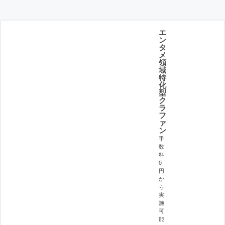
エ
ン
タ
メ
領
域
特
化
型
ク
ラ
フ
ァ
ン
手
数
料
0
円
か
ら
実
施
可
能