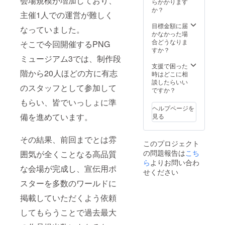
会場規模が増加しており、
らかかります
る、会
か？
主催1人での運営が難しく
場BGM
データ
目標金額に届
なっていました。
も！ 合
かなかった場
わせ
合どうなりま
そこで今回開催するPNG
て、
すか？
VRSNS
ミュージアム3では、制作段
で使用
支援で困った
階から20人ほどの方に有志
できる
時はどこに相
グッズ
談したらいい
のスタッフとして参加して
データ
ですか？
もメー
もらい、皆でいっしょに準
ルで一
ヘルプページを
緒にお
備を進めています。
見る
送りし
ます。
※記載す
その結果、前回までとは雰
このプロジェクト
るネー
の問題報告は
こち
ムを備
囲気が全くことなる高品質
考欄に
ら
よりお問い合わ
な会場が完成し、宣伝用ポ
ご記入
せください
くださ
スターを多数のワールドに
い
掲載していただくよう依頼
してもらうことで過去最大