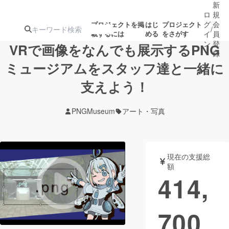
新
ロ
規
グ
会
プロジェクトを掲
はじ
プロジェクト
/
載するには
める
をさがす
イ
員
ン
登
VRで画像をなんでも展示するPNG
録
ミュージアムをスタッフ達と一緒に
支えよう！
人気のプロ
注目のリ
注目の新着プロ
募集終了が近いプ
もうすぐ公開
ジェクト
ターン
ジェクト
ロジェクト
されます
PNGMuseum
アート・写真
アート・写真
音楽
現在の支援総
テクノロジー・ガジェット
ゲーム・サ
額
414,
映像・映画
書籍・雑誌
700
ビジネス・起業
チャレンジ