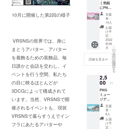
く気軽
しい創作の
にPNG
火種を産み
ミュー
10月に開催した第2回の様子
支援
ジアム
出す、そん
者：
を応援
14人
な「場」を
した
お届
提供するこ
い！と
け予
いう方
定：
とが目的で
向けの
2022
VRSNSの世界では、身に
す。
年06
プラン
こ
月
まとうアバター、アバター
です！
の
リ
お名前
タ
ー
を着飾るための装飾品、毎
を記載
ン
詳細を見る
を
させて
選
日誰かと会話を交わし、イ
択
いただ
す
る
きま
ベントを行う空間、私たち
2,5
す。 ※
記載す
00
の目に映るほとんどが
円
るネー
PNG
3DCGによって構成されて
ムを備
ミュー
考欄に
います。当然、VRSNSで開
ジアム
ご記入
のロゴ
くださ
支援
催されるイベントも、現状
バッジ
い
者：
をお届
8人
VRSNSで暮らすうえでイン
けしま
お届
す。 ロ
け予
フラにあたるアバターや
ゴ缶
定：