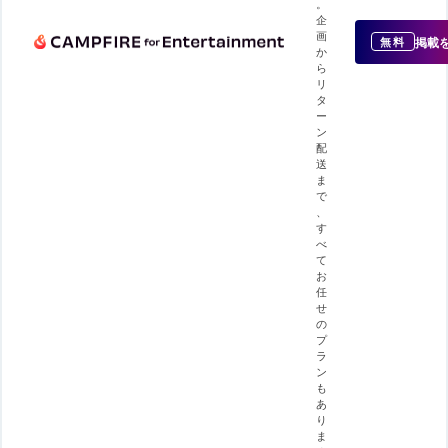
。
企
画
掲載
無料
か
ら
リ
タ
ー
ン
配
送
ま
で
、
す
べ
て
お
任
せ
の
プ
ラ
ン
も
あ
り
ま