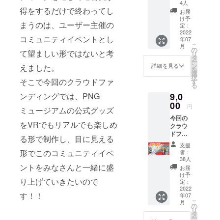
に加え
VRSNS
4人
て、ア
得をするだけで終わってし
で使用
お届
クリル
できる
け予
まうのは、ユーザー主催の
キーホ
データ
定：
ルダー
2022
もメー
コミュニティイベントとし
年07
をお届
ルで一
こ
月
けしま
緒にお
の
て望ましい形ではないと考
リ
す！ サ
送りし
タ
ー
イズは
ます。
ン
詳細を見る
えました。
を
50mm
※記載す
選
択
×
るネー
そこで今回のクラウドファ
す
る
50mm
ムを備
9,0
ンディングでは、PNG
で、リ
考欄に
ターン
00
ご記入
円
ミュージアムの公式グッズ
を選ぶ
くださ
今回の
際に4種
い
をVRでもリアルでも楽しめ
クラウ
から自
ドファ
由にお
る形で制作し、目に見える
ンディ
選びい
支援
ングで
ただけ
形でこのコミュニティイベ
者：
制作す
ます。
38人
る全て
合わせ
ントをみなさんと一緒に盛
お届
のグッ
て、
け予
り上げていきたいので
ズをお
VRSNS
定：
届けし
2022
で使用
す！！
年07
ます！
できる
こ
月
グッズ
データ
の
リ
の中身
もメー
タ
ー
はロゴ