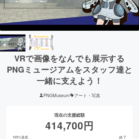
VRで画像をなんでも展示する
PNGミュージアムをスタッフ達と
一緒に支えよう！
PNGMuseum
アート・写真
現在の支援総額
414,700
円
終了
165
%達成