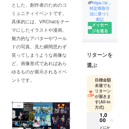
不定期に開
https://sites.google.com/view/pngmuseum
とした、創作者のためのコ
催される、
特定商取引
ミュニティイベントです。
法に基づく
VRChatに関
表記
する画像形
具体的には、VRChatをテー
メッセー
式のものな
マにしたイラストや漫画、
ジを送る
らなんでも
魅力的なアバターやワール
集めてなん
でも展示す
ドの写真、見た瞬間思わず
るユーザー
リターンを
笑ってしまうような画像な
主催の非営
ど、画像形式であればあら
選ぶ
利展示会イ
ベントで
ゆるものが展示されるイベ
す。
ントです。
目標金額
出展者のみ
未達でも
なさんに、
リターン
が届きま
また何かを
す
(All-in
作りたいと
方式)
感情を刺激
1,0
し、出展者
00
円
同士が繋が
とにか
り、また新