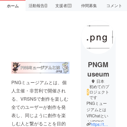
活動報告
支援者
仲間募集
コメント
ホーム
1
69
PNGM
useum
日本
PNGミュージアムとは、個
初めてのプ
人主催・非営利で開催され
ロジェクト
です
る、VRSNSで創作を楽しむ
PNGミュー
全てのユーザーが創作を発
ジアムとは
表し、同じように創作を楽
VRChatとい
うVRSNSで
しむ人と繋がることを目的
https://twitter.com/png_museum_vrc