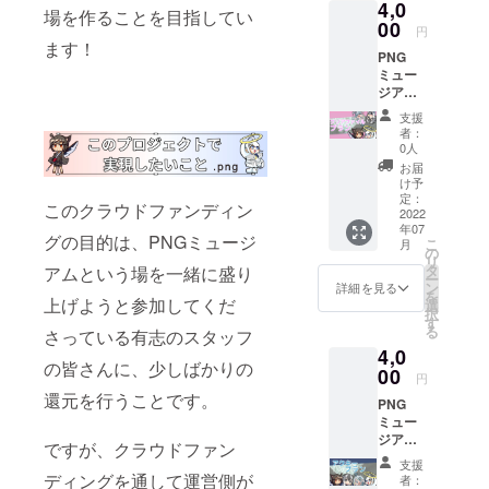
4,0
容〉 ・
場を作ることを目指してい
ロゴ缶
00
円
バッジ
ます！
PNG
・アク
ミュー
リル
ジアム
キーホ
ロゴ
ルダー
支援
バッジ
全4種
者：
に加え
・クリ
0人
て、ク
アファ
お届
リア
イル全4
け予
ファイ
種 ・
定：
このクラウドファンディン
ルをお
2022
トート
年07
届けし
バッグ
グの目的は、PNGミュージ
こ
月
ます！
※記載す
の
リ
サイズ
るネー
タ
アムという場を一緒に盛り
ー
はA4で
ムを備
ン
詳細を見る
を
リター
上げようと参加してくだ
考欄に
選
択
ンを選
ご記入
す
る
さっている有志のスタッフ
ぶ際に4
くださ
4,0
種から
い
の皆さんに、少しばかりの
自由に
00
円
お選び
還元を行うことです。
PNG
いただ
ミュー
けま
ジアム
す。 合
ですが、クラウドファン
ロゴ
わせ
支援
バッジ
て、
ディングを通して運営側が
者：