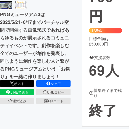
円
まちづくり・地域活性化
PNGミュージアム3は
2022/5/21~6/17までバーチャル空
CAMPFIRE for Social Good
CAMPFIRE Creation
間で開催する画像形式であればあ
165%
CAMPFIREふるさと納税
machi-ya
コミュニティ
らゆるものが展示されるコミュニ
目標金額は
250,000円
ティイベントです。創作を楽しむ
全てのユーザーが創作を発表し、
支援者数
同じように創作を楽しむ人と繋が
69
人
るPNGミュージアムという「お祭
り」を一緒に作りましょう！
ポスト
シェア
募集終了まで残
LINEで送る
URLコピー
り
埋め込み
QRコード
終了