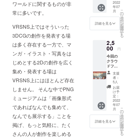
バッジ
2022
ワールドに関するものが非
年07
のサイ
こ
月
常に多いです。
ズは
の
リ
44mm
タ
ー
で、ク
ン
詳細を見る
を
VRSNS上ではそういった
リア加
選
択
工が施
す
3DCGの創作を発表する場
る
されて
2,5
いま
は多く存在する一方で、マ
す。
00
円
VRSNS
ンガ・イラスト・写真をは
今回の
で使用
クラウ
できる
じめとする2Dの創作を広く
ドファ
データ
集め・発表する場は
ンディ
もメー
支援
ングで
ルで一
者：
VRSNS上にはほとんど存在
制作す
緒にお
5人
る全て
送りし
お届
しません。 そんな中でPNG
のグッ
ます。
け予
ズの
※記載す
定：
ミュージアムは「画像形式
「デー
2022
るネー
年07
タの
ムを備
であればなんでも集めて、
こ
月
み」を
考欄に
の
リ
メール
なんでも展示する」ことを
ご記入
タ
ー
でお届
くださ
ン
詳細を見る
を
掲げ、もっと気軽に、たく
けしま
い
選
択
す！
す
さんの人が創作を楽しめる
る
〈内