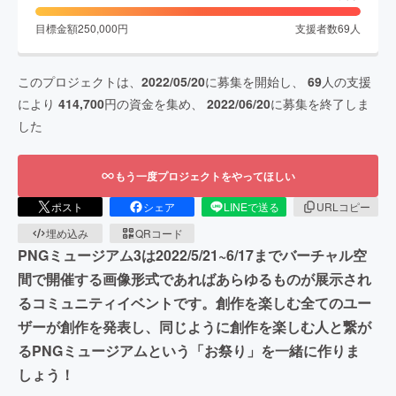
目標金額
250,000
円
支援者数
69
人
このプロジェクトは、
2022/05/20
に募集を開始し、
69
人の支援
により
414,700
円の資金を集め、
2022/06/20
に募集を終了しま
した
もう一度プロジェクトをやってほしい
ポスト
シェア
LINEで送る
URLコピー
埋め込み
QRコード
PNGミュージアム3は2022/5/21~6/17までバーチャル空
間で開催する画像形式であればあらゆるものが展示され
るコミュニティイベントです。創作を楽しむ全てのユー
ザーが創作を発表し、同じように創作を楽しむ人と繋が
るPNGミュージアムという「お祭り」を一緒に作りま
しょう！