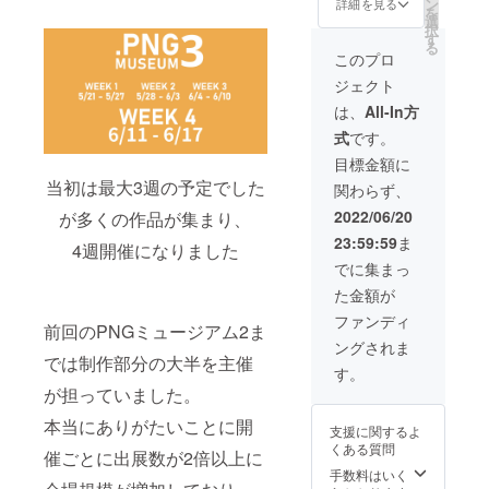
ルで一
ン
詳細を見る
を
バッ
緒にお
選
択
ジ、ア
送りし
す
る
クリル
ます。
このプロ
キーホ
※記載す
ジェクト
ルダー4
るネー
種すべ
ムを備
は、
All-In方
て、ク
考欄に
式
です。
リア
ご記入
ファイ
くださ
目標金額に
ル4種す
い
当初は最大3週の予定でした
関わらず、
べてに
加えて
2022/06/20
が多くの作品が集まり、
トート
23:59:59
ま
バッグ
4週開催になりました
になり
でに集まっ
ます。
た金額が
さら
に、サ
ファンディ
前回のPNGミュージアム2ま
ウンド
ングされま
クリエ
では制作部分の大半を主催
イター
す。
として
が担っていました。
VRChat
で活躍
本当にありがたいことに開
支援に関するよ
されて
くある質問
いる
催ごとに出展数が2倍以上に
SOUさ
手数料はいく
んによ