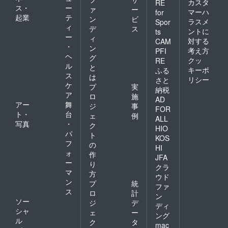
カスタ
RE
ス・
ー
ァ
ー
マーハ
for
起業
テ
ン
ビ
ラスメ
Spor
ィ
デ
ス
ントに
ts
ー
ィ
対する
CAM
・
ン
考え方
PFI
ヘ
グ
クッ
RE
ル
と
キーポ
ふる
ス
は
リシー
さと
ケ
プ
実
納税
ア
ロ
施
AD
アー
舞
ジ
事
FOR
ト・
台
ェ
例
ALL
写真
・
ク
HIO
パ
ト
KOS
フ
の
HI
ォ
作
JFA
ー
り
クラ
マ
方
ウド
ン
プ
統
ファ
ス
ロ
計
ン
ソー
ジ
デ
ディ
シャ
ェ
ー
ング
ル
ク
タ
mac