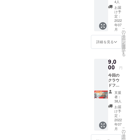
に加え
VRSNS
4人
て、ア
で使用
お届
クリル
できる
け予
キーホ
データ
定：
ルダー
2022
もメー
年07
をお届
ルで一
こ
月
けしま
緒にお
の
リ
す！ サ
送りし
タ
ー
イズは
ます。
ン
詳細を見る
を
50mm
※記載す
選
択
×
るネー
す
る
50mm
ムを備
9,0
で、リ
考欄に
ターン
00
ご記入
円
を選ぶ
くださ
今回の
際に4種
い
クラウ
から自
ドファ
由にお
ンディ
選びい
支援
ングで
ただけ
者：
制作す
ます。
38人
る全て
合わせ
お届
のグッ
て、
け予
ズをお
VRSNS
定：
届けし
2022
で使用
年07
ます！
できる
こ
月
グッズ
データ
の
リ
の中身
もメー
タ
ー
はロゴ