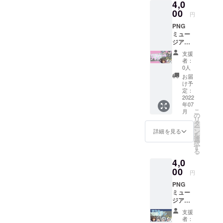
4,0
容〉 ・
ロゴ缶
00
円
バッジ
PNG
・アク
ミュー
リル
ジアム
キーホ
ロゴ
ルダー
支援
バッジ
全4種
者：
に加え
・クリ
0人
て、ク
アファ
お届
リア
イル全4
け予
ファイ
種 ・
定：
ルをお
2022
トート
年07
届けし
バッグ
こ
月
ます！
※記載す
の
リ
サイズ
るネー
タ
ー
はA4で
ムを備
ン
詳細を見る
を
リター
考欄に
選
択
ンを選
ご記入
す
る
ぶ際に4
くださ
4,0
種から
い
自由に
00
円
お選び
PNG
いただ
ミュー
けま
ジアム
す。 合
ロゴ
わせ
支援
バッジ
て、
者：