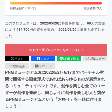
目標金額
250,000
円
支援者数
69
人
このプロジェクトは、
2022/05/20
に募集を開始し、
69
人の支援
により
414,700
円の資金を集め、
2022/06/20
に募集を終了しま
した
もう一度プロジェクトをやってほしい
ポスト
シェア
LINEで送る
URLコピー
埋め込み
QRコード
PNGミュージアム3は2022/5/21~6/17までバーチャル空
間で開催する画像形式であればあらゆるものが展示され
るコミュニティイベントです。創作を楽しむ全てのユー
ザーが創作を発表し、同じように創作を楽しむ人と繋が
るPNGミュージアムという「お祭り」を一緒に作りま
しょう！