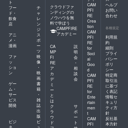
ト
CAM
ヘルプ
クラウドファ
フー
チ
PFI
お問い
ンディングの
ド・
ャ
RE
合わせ
ノウハウを無
飲食
レ
Crea
料で学ぼう
店
ン
tion
各種規定
CAMPFIRE
ジ
CAM
アカデミー
アニ
ス
利用規
PFI
メ・
ポ
約
RE
漫画
ー
CA
説
細則
for
ツ
MP
明
プライ
Soci
ファ
映
FI
会
バシー
al
ッ
像
RE
・
ポリ
Goo
ショ
・
ア
相
シー
d
ン
映
カ
談
特定商
CAM
画
デ
会
取引法
PFI
ゲー
書
ミ
に基づ
RE
ム・
籍
ー
く表記
for
サー
・
と
情報セ
Ente
ビス
雑
は
キュリ
rtain
開発
誌
ク
サ
ティ方
men
出
ラ
ポ
針
t
版
ウ
ー
反社基
CAM
ビジ
ビ
ド
ト
本方針
PFI
ネ
ュ
フ
サ