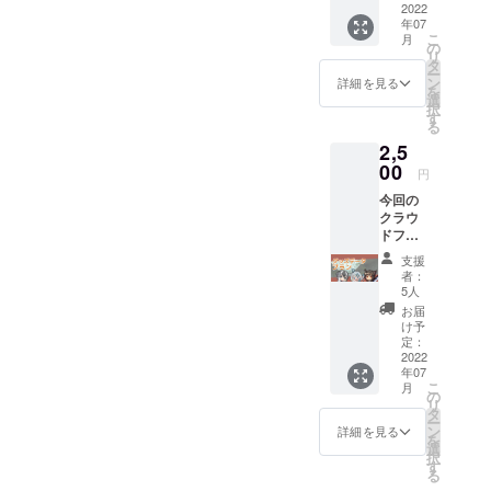
バッジ
2022
年07
のサイ
こ
月
ズは
の
リ
44mm
タ
ー
で、ク
ン
詳細を見る
を
リア加
選
択
工が施
す
る
されて
2,5
いま
す。
00
円
VRSNS
今回の
で使用
クラウ
できる
ドファ
データ
ンディ
もメー
支援
ングで
ルで一
者：
制作す
緒にお
5人
る全て
送りし
お届
のグッ
ます。
け予
ズの
※記載す
定：
「デー
2022
るネー
年07
タの
ムを備
こ
月
み」を
考欄に
の
リ
メール
ご記入
タ
ー
でお届
くださ
ン
詳細を見る
を
けしま
い
選
択
す！
す
る
〈内