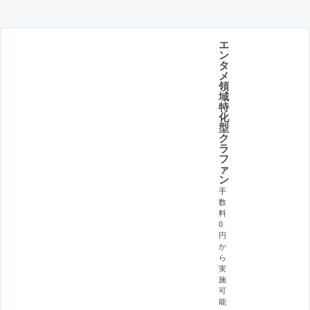
エ
ン
タ
メ
領
域
特
化
型
ク
ラ
フ
ァ
ン
手
数
料
0
円
か
ら
実
施
可
能