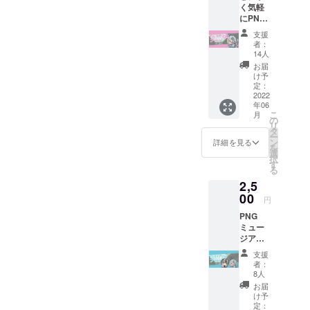
く気軽
しい創作の
にPNG
火種を産み
ミュー
支援
ジアム
出す、そん
者：
を応援
14人
な「場」を
した
お届
提供するこ
い！と
け予
いう方
定：
とが目的で
向けの
2022
す。
年06
プラン
こ
月
です！
の
リ
お名前
タ
ー
を記載
ン
詳細を見る
を
させて
選
択
いただ
す
る
きま
2,5
す。 ※
記載す
00
円
るネー
PNG
ムを備
ミュー
考欄に
ジアム
ご記入
のロゴ
くださ
支援
バッジ
い
者：
をお届
8人
けしま
お届
す。 ロ
け予
ゴ缶
定：