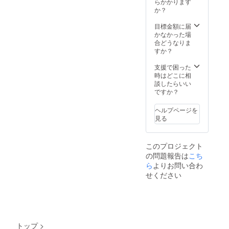
らかかります
る、会
か？
場BGM
データ
目標金額に届
も！ 合
かなかった場
わせ
合どうなりま
て、
すか？
VRSNS
で使用
支援で困った
できる
時はどこに相
グッズ
談したらいい
データ
ですか？
もメー
ルで一
ヘルプページを
緒にお
見る
送りし
ます。
※記載す
このプロジェクト
るネー
の問題報告は
こち
ムを備
考欄に
ら
よりお問い合わ
ご記入
せください
くださ
い
トップ
>