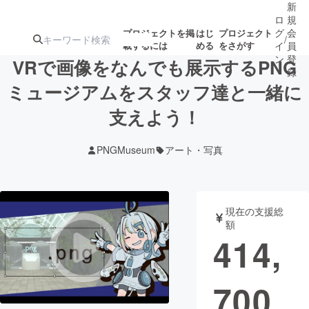
新
ロ
規
グ
会
プロジェクトを掲
はじ
プロジェクト
/
載するには
める
をさがす
イ
員
ン
登
VRで画像をなんでも展示するPNG
録
ミュージアムをスタッフ達と一緒に
支えよう！
人気のプロ
注目のリ
注目の新着プロ
募集終了が近いプ
もうすぐ公開
ジェクト
ターン
ジェクト
ロジェクト
されます
PNGMuseum
アート・写真
アート・写真
音楽
現在の支援総
テクノロジー・ガジェット
ゲーム・サ
額
414,
映像・映画
書籍・雑誌
700
ビジネス・起業
チャレンジ