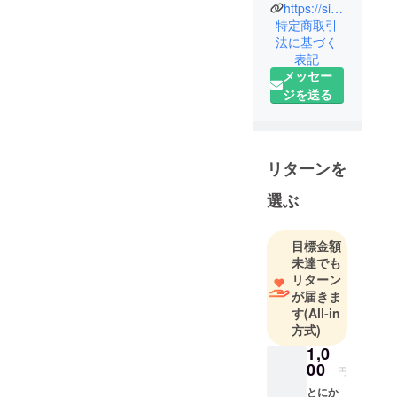
不定期に開
https://sites.google.com/view/pngmuseum
催される、
特定商取引
法に基づく
VRChatに関
表記
する画像形
メッセー
式のものな
ジを送る
らなんでも
集めてなん
でも展示す
るユーザー
リターンを
主催の非営
選ぶ
利展示会イ
ベントで
す。
目標金額
出展者のみ
未達でも
なさんに、
リターン
が届きま
また何かを
す
(All-in
作りたいと
方式)
感情を刺激
1,0
し、出展者
00
円
同士が繋が
とにか
り、また新