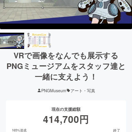
VRで画像をなんでも展示する
PNGミュージアムをスタッフ達と
一緒に支えよう！
PNGMuseum
アート・写真
現在の支援総額
414,700
円
終了
165
%達成