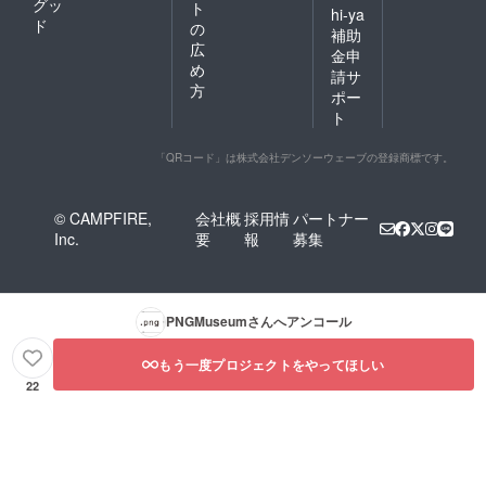
グッ
ト
hi-ya
ド
の
補助
広
金申
め
請サ
方
ポー
ト
「QRコード」は株式会社デンソーウェーブの登録商標です。
© CAMPFIRE,
会社概
採用情
パートナー
Inc.
要
報
募集
PNGMuseum
さんへアンコール
もう一度プロジェクトをやってほしい
22