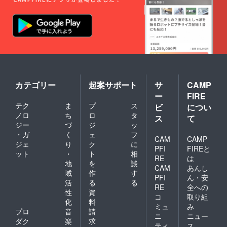
カテゴリー
起案サポート
サ
CAMP
ー
FIRE
テク
ま
プ
ス
ビ
につい
ノロ
ち
ロ
タ
ス
て
ジー
づ
ジ
ッ
・ガ
く
ェ
フ
CAM
CAMP
ジェ
り
ク
に
PFI
FIREと
ット
・
ト
相
RE
は
地
を
談
CAM
あんし
域
作
す
PFI
ん・安
活
る
る
RE
全への
性
資
コ
取り組
化
料
ミュ
み
プロ
音
請
ニ
ニュー
ダク
楽
求
ティ
ス