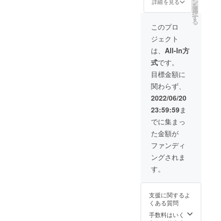
ルで一
ン
詳細を見る
を
バッ
緒にお
選
択
ジ、ア
送りし
す
る
クリル
ます。
このプロ
キーホ
※記載す
ジェクト
ルダー4
るネー
種すべ
ムを備
は、
All-In方
て、ク
考欄に
式
です。
リア
ご記入
ファイ
くださ
目標金額に
ル4種す
い
関わらず、
べてに
加えて
2022/06/20
トート
23:59:59
ま
バッグ
になり
でに集まっ
ます。
た金額が
さら
に、サ
ファンディ
ウンド
ングされま
クリエ
イター
す。
として
VRChat
で活躍
支援に関するよ
されて
くある質問
いる
SOUさ
手数料はいく
んによ