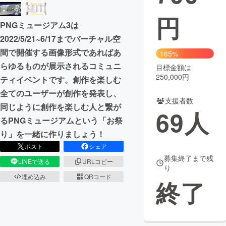
円
まちづくり・地域活性化
PNGミュージアム3は
2022/5/21~6/17までバーチャル空
CAMPFIRE for Social Good
CAMPFIRE Creation
間で開催する画像形式であればあ
165%
CAMPFIREふるさと納税
machi-ya
コミュニティ
らゆるものが展示されるコミュニ
目標金額は
250,000円
ティイベントです。創作を楽しむ
全てのユーザーが創作を発表し、
支援者数
同じように創作を楽しむ人と繋が
69
人
るPNGミュージアムという「お祭
り」を一緒に作りましょう！
ポスト
シェア
募集終了まで残
LINEで送る
URLコピー
り
埋め込み
QRコード
終了