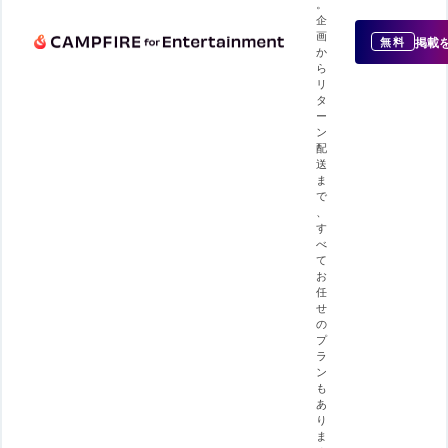
。
企
画
掲載
無料
か
ら
リ
タ
ー
ン
配
送
ま
で
、
す
べ
て
お
任
せ
の
プ
ラ
ン
も
あ
り
ま