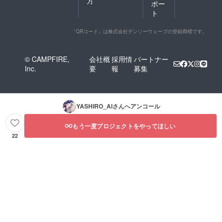
方
ポー
ト
「QRコード」は株式会社デンソーウェーブの登録商標です。
© CAMPFIRE,
会社概
採用情
パートナー
Inc.
要
報
募集
YASHIRO_AI
さんへアンコール
もう一度プロジェクトをやってほしい
22