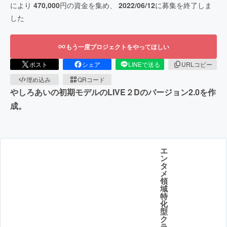
により
470,000
円の資金を集め、
2022/06/12
に募集を終了しま
した
もう一度プロジェクトをやってほしい
ポスト
シェア
LINEで送る
URLコピー
埋め込み
QRコード
やしろあいの初期モデルのLIVE２Dのバージョン2.0を作
成。
エ
ン
タ
メ
領
域
特
化
型
ク
ラ