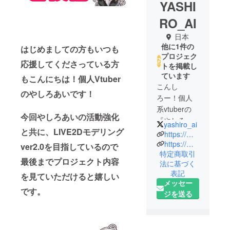
YASHI
RO_AI
日本
他に1件の
はじめましての方もいつも
プロジェク
応援してくださっている方
トを掲載し
ています
もこんにちは！個人Vtuber
こんし
のやしろあいです！
ろー！個人
系vtuberの
今回やしろあいの活動強化
『やしろあ
yashiro_ai
と共に、LIVE2Dモデリング
い』です！
https://mobile.twitter.com/yashiro_ai
2020年4月か
https://m.youtube.com/channel/UC3G9ynwAEyiZU-87j6PkQLQ/videos?disable_polymer=1
ver2.0を目指しているので
特定商取引
ら活動を始
最後までプロジェクト内容
法に基づく
めて、主に
表記
を見ていただけると嬉しい
twitchや
メッセー
YouTubeな
です。
ジを送る
どでゲーム
や歌など幅
広いジャン