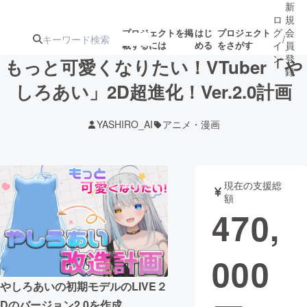
新
ロ
規
グ
会
プロジェクトを掲
はじ
プロジェクト
/
載するには
める
をさがす
イ
員
ン
登
もっと可愛くなりたい！VTuber「や
録
しろあい」2D超進化！Ver.2.0計画
人気のプロ
注目のリ
注目の新着プロ
募集終了が近いプ
もうすぐ公開
YASHIRO_AI
アニメ・漫画
ジェクト
ターン
ジェクト
ロジェクト
されます
アート・写真
音楽
現在の支援総
額
470,
テクノロジー・ガジェット
ゲーム・サ
000
映像・映画
書籍・雑誌
やしろあいの初期モデルのLIVE２
ビジネス・起業
チャレンジ
Dのバージョン2.0を作成。