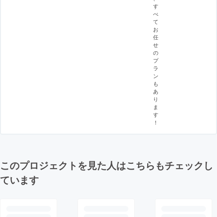
す
べ
て
お
任
せ
の
プ
ラ
ン
も
あ
り
ま
す
！
このプロジェクトを見た人はこちらもチェックし
ています