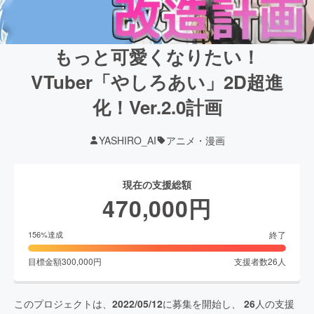
もっと可愛くなりたい！
VTuber「やしろあい」2D超進
化！Ver.2.0計画
YASHIRO_AI
アニメ・漫画
現在の支援総額
470,000
円
終了
156
%達成
目標金額
300,000
円
支援者数
26
人
このプロジェクトは、
2022/05/12
に募集を開始し、
26
人の支援