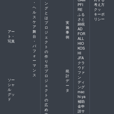
・
ン
考え方
PFI
ヘ
グ
クッ
RE
ル
と
キーポ
ふる
ス
は
リシー
さと
ケ
プ
実
納税
ア
ロ
施
AD
アー
舞
ジ
事
FOR
ト・
台
ェ
例
ALL
写真
・
ク
HIO
パ
ト
KOS
フ
の
HI
ォ
作
JFA
ー
り
クラ
マ
方
ウド
ン
プ
統
ファ
ス
ロ
計
ン
ソー
ジ
デ
ディ
シャ
ェ
ー
ング
ル
ク
タ
mac
グッ
ト
hi-ya
ド
の
補助
広
金申
め
請サ