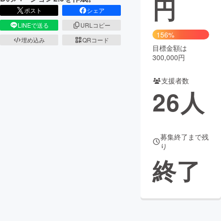
円
ポスト
シェア
まちづくり・地域活性化
LINEで送る
URLコピー
156%
埋め込み
QRコード
目標金額は
CAMPFIRE for Social Good
CAMPFIRE Creation
300,000円
CAMPFIREふるさと納税
machi-ya
コミュニティ
支援者数
26
人
募集終了まで残
り
終了