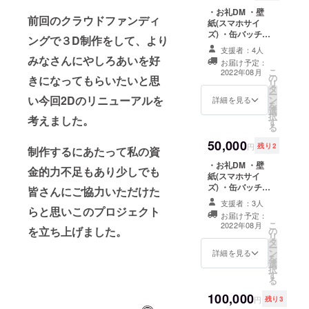
アファイル(A4
・お礼DM ・壁
サイズ) ・新モデ
前回のクラウドファンディ
紙(スマホサイ
ルでのメッセー
ズ) ・缶バッチ
ジ動画 ※クラウ
ングで３D制作をして、より
(54mm) ・名前
ドファンディン
支援者：4人
入りボイスメッ
グ内のDMにてお
みなさんにやしろあいを好
お届け予定：
セージ(呼んでほ
礼DM、壁紙、
こ
2022年08月
の
しい名前の記載
きになってもらいたいと思
メッセージ動画
リ
タ
をお願いします)
をお送りさせて
ー
い今回2Dのリニューアルを
ン
・クリアファイ
詳細を見る
いただきます。
を
選
ル(A4サイズ) ・
択
考えました。
す
新モデルでの
る
メッセージ動画
50,000
※クラウドファン
円
残り2
制作するにあたって私の資
ディング内のDM
・お礼DM ・壁
にてお礼DM、壁
金的力不足もあり少しでも
紙(スマホサイ
紙、メッセージ
ズ) ・缶バッチ
動画をお送りさ
皆さんにご協力いただけた
(54mm) ・名前
せていただきま
支援者：3人
入りボイスメッ
らと思いこのプロジェクト
す。 ・Tシャツ
お届け予定：
セージ(呼んでほ
(M/L/XL) M・
こ
2022年08月
を立ち上げました。
の
しい名前の記載
身丈70・身巾
リ
タ
をお願いします)
52・肩巾47・袖
ー
ン
・クリアファイ
詳細を見る
丈20 L・身丈
を
選
ル(A4サイズ) ・
74・身巾55・肩
択
す
新モデルでの
巾50・袖丈22
る
メッセージ動画
XL・身丈78・身
100,000
※クラウドファン
巾58・肩巾53・
円
残り3
ディング内のDM