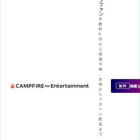
フ
ァ
ン
手
数
料
0
円
か
ら
実
施
可
能
。
企
画
掲載
無料
か
ら
リ
タ
ー
ン
配
送
ま
で
、