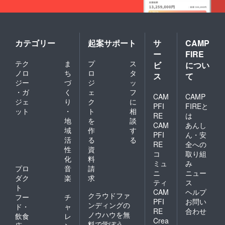
カテゴリー
起案サポート
サ
CAMP
ー
FIRE
テク
ま
プ
ス
ビ
につい
ノロ
ち
ロ
タ
ス
て
ジー
づ
ジ
ッ
・ガ
く
ェ
フ
CAM
CAMP
ジェ
り
ク
に
PFI
FIREと
ット
・
ト
相
RE
は
地
を
談
CAM
あんし
域
作
す
PFI
ん・安
活
る
る
RE
全への
性
資
コ
取り組
化
料
ミュ
み
プロ
音
請
ニ
ニュー
ダク
楽
求
ティ
ス
ト
CAM
ヘルプ
クラウドファ
フー
チ
PFI
お問い
ンディングの
ド・
ャ
RE
合わせ
ノウハウを無
飲食
レ
Crea
料で学ぼう