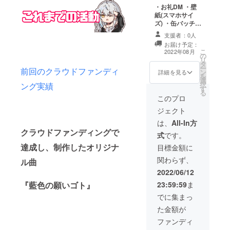
袖丈24 ・アク
・お礼DM ・壁
にてお礼DM、壁
キー3種セット
紙(スマホサイ
紙、メッセージ
(70mm×70㎜)
ズ) ・缶バッチ
動画をお送りさ
(54mm) ・名前
せていただきま
支援者：0人
入りボイスメッ
す。 ・Tシャツ
お届け予定：
セージ(呼んでほ
(M/L/XL) M・
こ
2022年08月
の
しい名前の記載
身丈70・身巾
リ
タ
をお願いします)
52・肩巾47・袖
ー
前回のクラウドファンディ
ン
・クリアファイ
詳細を見る
丈20 L・身丈
を
選
ル(A4サイズ) ・
74・身巾55・肩
択
ング実績
す
新モデルでの
巾50・袖丈22
る
メッセージ動画
このプロ
XL・身丈78・身
※クラウドファン
巾58・肩巾53・
ジェクト
ディング内のDM
袖丈24 ・アク
にてお礼DM、壁
は、
All-In方
キー3種セット
紙、メッセージ
(70mm×70㎜)
クラウドファンディングで
式
です。
動画をお送りさ
・枕カバー
達成し、制作したオリジナ
せていただきま
目標金額に
(630mm x
す。 ・Tシャツ
430mm) ・個人
関わらず、
ル曲
(M/L/XL) M・
通話30分 日
身丈70・身巾
2022/06/12
程:6月中旬～予
52・肩巾47・袖
定 連絡手段:ク
23:59:59
ま
『藍色の願いゴト』
丈20 L・身丈
ラウドファン
74・身巾55・肩
でに集まっ
ディング内のDM
巾50・袖丈22
にて 使用ツー
た金額が
XL・身丈78・身
ル:ディスコ―ド
巾58・肩巾53・
ファンディ
袖丈24 ・アク