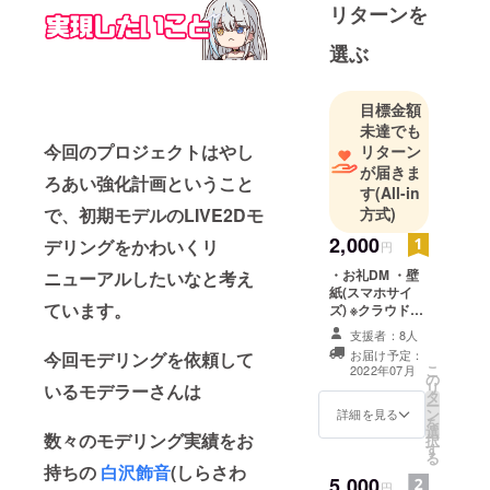
ルで活躍し
リターンを
選ぶ
目標金額
未達でも
今回のプロジェクトはやし
リターン
が届きま
ろあい強化計画ということ
す
(All-in
方式)
で、初期モデルのLIVE2Dモ
2,000
デリングをかわいくリ
円
・お礼DM ・壁
ニューアルしたいなと考え
紙(スマホサイ
ています。
ズ) ※クラウド
ファンディング
支援者：8人
内のDMにてお礼
お届け予定：
今回モデリングを依頼して
DMと壁紙をお送
こ
2022年07月
の
りさせていただ
リ
いるモデラーさんは
タ
きます。
ー
ン
詳細を見る
を
選
数々のモデリング実績をお
択
す
る
持ちの
白沢飾音
(しらさわ
5,000
円