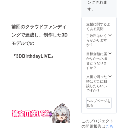
ングされま
キー3種セット
(70mm×70㎜)
す。
・枕カバー
(630mm x
430mm) ・個人
支援に関するよ
前回のクラウドファンディ
通話3時間 日
くある質問
程:6月中旬～予
ングで達成し、制作した3D
手数料はいく
定 連絡手段:ク
らかかります
ラウドファン
モデルでの
か？
ディング内のDM
にて 使用ツー
目標金額に届
ル:ディスコ―ド
『3D
BirthdayLIVE』
かなかった場
・B3 ポスターサ
合どうなりま
イン入り ・アク
すか？
リルブロック
（10 × 10cm) 約
支援で困った
240g クリアタ
時はどこに相
イプ ・Twitchの
談したらいい
VIP6ヶ月間(適応
ですか？
期間7月1日～1
月31日まで)
ヘルプページを
見る
このプロジェクト
の問題報告は
こち