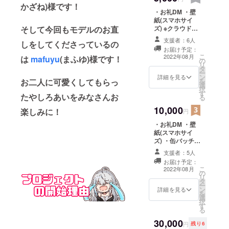
かざね)様です！
・お礼DM ・壁
紙(スマホサイ
ズ) ※クラウド
そして今回もモデルのお直
ファンディング
支援者：6人
しをしてくださっているの
内のDMにてお礼
お届け予定：
DMと壁紙をお送
こ
2022年08月
は
mafuyu
(まふゆ)様です！
の
りさせていただ
リ
タ
きます。 ・缶
ー
ン
バッチ(54mm)
詳細を見る
を
お二人に可愛くしてもらっ
選
・名前入りボイ
択
す
スメッセージ(呼
たやしろあいをみなさんお
る
んでほしい名前
10,000
の記載をお願い
楽しみに！
円
します)
・お礼DM ・壁
紙(スマホサイ
ズ) ・缶バッチ
(54mm) ・名前
支援者：5人
入りボイスメッ
お届け予定：
セージ(呼んでほ
こ
2022年08月
の
しい名前の記載
リ
タ
をお願いします)
ー
ン
・アクリルキー
詳細を見る
を
選
ホルダー
択
す
(70mm×70㎜)
る
絵柄:麦わら白ワ
30,000
ンピース ・クリ
円
残り6