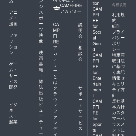
店
ン
tion
各種規定
CAMPFIRE
ジ
CAM
アカデミー
アニ
ス
利用規
PFI
メ・
ポ
約
RE
漫画
ー
CA
説
細則
for
ツ
MP
明
プライ
Soci
ファ
映
FI
会
バシー
al
ッ
像
RE
・
ポリ
Goo
ショ
・
ア
相
シー
d
ン
映
カ
談
特定商
CAM
画
デ
会
取引法
PFI
ゲー
書
ミ
に基づ
RE
ム・
籍
ー
く表記
for
サー
・
と
情報セ
Ente
ビス
雑
は
キュリ
rtain
開発
誌
ク
サ
ティ方
men
出
ラ
ポ
針
t
版
ウ
ー
反社基
CAM
ビジ
ビ
ド
ト
本方針
PFI
ネ
ュ
フ
サ
カスタ
RE
ス・
ー
ァ
ー
マーハ
for
起業
テ
ン
ビ
ラスメ
Spor
ィ
デ
ス
ントに
ts
ー
ィ
対する
CAM