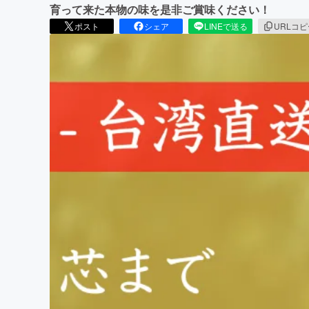
育って来た本物の味を是非ご賞味ください！
ポスト
シェア
LINEで送る
URLコ