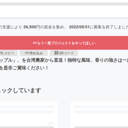
の支援により
28,500
円の資金を集め、
2022/05/31
に募集を終了しまし
もう一度プロジェクトをやってほしい
RLコピー
埋め込み
QRコード
ップル」、を台湾農家から直送！独特な風味、香りの強さは一
を是非ご賞味ください！
ェックしています