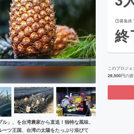
募集終
CAMPFIRE for Social Good
CAMPFIRE Creation
終
CAMPFIREふるさと納税
machi-ya
コミュニティ
このプロジェ
28,500
円の資
プル」、を台湾農家から直送！独特な風味、
ルーツ王国、台湾の太陽をたっぷり浴びて