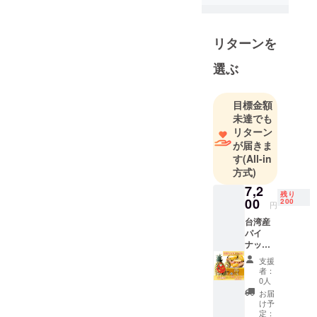
の度、クラ
ウドファン
ディングに
リターンを
て皆様の御
協力を頂き
選ぶ
たいと思い
ます。
目標金額
未達でも
リターン
が届きま
す
(All-in
方式)
7,2
残り
00
200
円
台湾産
パイ
ナップ
ル 金鑽
支援
パイン
者：
約5kg
0人
3~4玉入
お届
り / 箱 ※
け予
生鮮果
定：