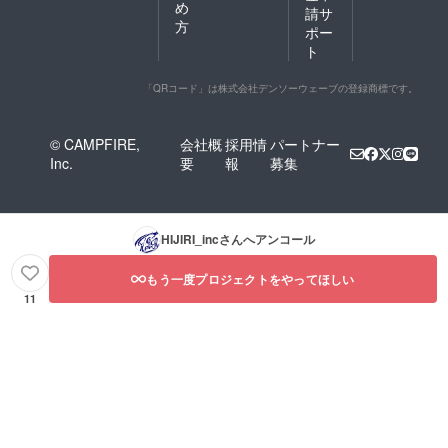
め
請サ
方
ポー
ト
「QRコード」は株式会社デンソーウェーブの登録商標です。
© CAMPFIRE,
会社概
採用情
パートナー
Inc.
要
報
募集
HIJIRI_inc
さんへアンコール
もう一度プロジェクトをやってほしい
11