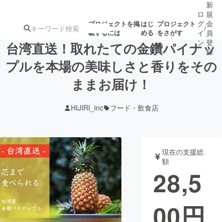
新
ロ
規
グ
会
プロジェクトを掲
はじ
プロジェクト
/
載するには
める
をさがす
イ
員
ン
登
台湾直送！取れたての金鑽パイナッ
録
プルを本場の美味しさと香りをその
ままお届け！
人気のプロ
注目のリ
注目の新着プロ
募集終了が近いプ
もうすぐ公開
ジェクト
ターン
ジェクト
ロジェクト
されます
HIJIRI_inc
フード・飲食店
アート・写真
音楽
現在の支援総
テクノロジー・ガジェット
ゲーム・サ
額
28,5
映像・映画
書籍・雑誌
00
円
ビジネス・起業
チャレンジ