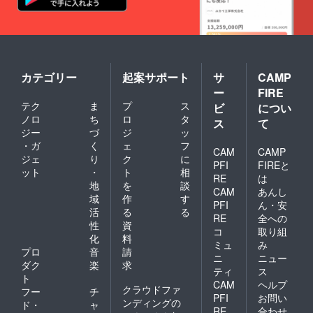
カテゴリー
起案サポート
サ
CAMP
ー
FIRE
テク
ま
プ
ス
ビ
につい
ノロ
ち
ロ
タ
ス
て
ジー
づ
ジ
ッ
・ガ
く
ェ
フ
CAM
CAMP
ジェ
り
ク
に
PFI
FIREと
ット
・
ト
相
RE
は
地
を
談
CAM
あんし
域
作
す
PFI
ん・安
活
る
る
RE
全への
性
資
コ
取り組
化
料
ミュ
み
プロ
音
請
ニ
ニュー
ダク
楽
求
ティ
ス
ト
CAM
ヘルプ
クラウドファ
フー
チ
PFI
お問い
ンディングの
ド・
ャ
RE
合わせ