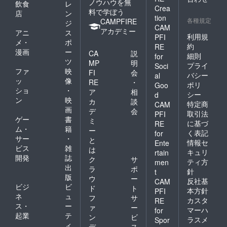
ノウハウを無
飲食
レ
Crea
料で学ぼう
店
ン
tion
各種規定
CAMPFIRE
ジ
CAM
アカデミー
アニ
ス
利用規
PFI
メ・
ポ
約
RE
漫画
ー
CA
説
細則
for
ツ
MP
明
プライ
Soci
ファ
映
FI
会
バシー
al
ッ
像
RE
・
ポリ
Goo
ショ
・
ア
相
シー
d
ン
映
カ
談
特定商
CAM
画
デ
会
取引法
PFI
ゲー
書
ミ
に基づ
RE
ム・
籍
ー
く表記
for
サー
・
と
情報セ
Ente
ビス
雑
は
キュリ
rtain
開発
誌
ク
サ
ティ方
men
出
ラ
ポ
針
t
版
ウ
ー
反社基
CAM
ビジ
ビ
ド
ト
本方針
PFI
ネ
ュ
フ
サ
カスタ
RE
ス・
ー
ァ
ー
マーハ
for
起業
テ
ン
ビ
ラスメ
Spor
ィ
デ
ス