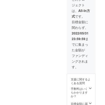
めご了
ジェクト
承頂け
ます様
は、
All-In方
お願い
式
です。
致しま
す。
目標金額に
関わらず、
2022/05/31
23:59:59
ま
でに集まっ
た金額が
ファンディ
ングされま
す。
支援に関するよ
くある質問
手数料はいく
らかかります
か？
目標金額に届