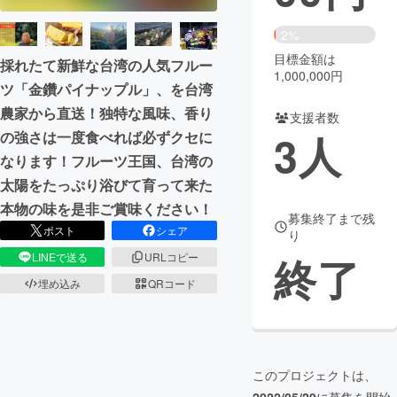
まちづくり・地域活性化
2%
目標金額は
採れたて新鮮な台湾の人気フルー
1,000,000円
ツ「金鑽パイナップル」、を台湾
CAMPFIRE for Social Good
CAMPFIRE Creation
農家から直送！独特な風味、香り
CAMPFIREふるさと納税
machi-ya
コミュニティ
支援者数
3
人
の強さは一度食べれば必ずクセに
なります！フルーツ王国、台湾の
太陽をたっぷり浴びて育って来た
本物の味を是非ご賞味ください！
募集終了まで残
ポスト
シェア
り
終了
LINEで送る
URLコピー
埋め込み
QRコード
このプロジェクトは、