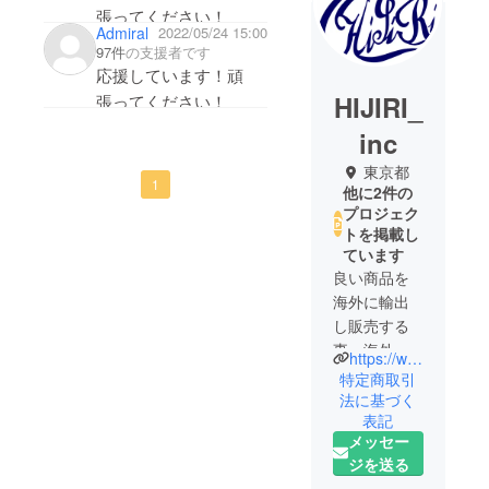
張ってください！
Admiral
2022/05/24 15:00
97件
の支援者です
応援しています！頑
HIJIRI_
張ってください！
inc
東京都
1
他に2件の
プロジェク
トを掲載し
ています
良い商品を
海外に輸出
し販売する
事、海外か
https://www.hijiri-inc.com/
ら良い商品
特定商取引
を輸入し、
法に基づく
表記
日本で販売
メッセー
する事を目
ジを送る
的としてこ