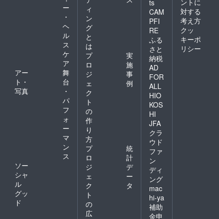
ントに
ts
ー
ィ
対する
CAM
・
ン
考え方
PFI
ヘ
グ
クッ
RE
ル
と
キーポ
ふる
ス
は
リシー
さと
ケ
プ
実
納税
ア
ロ
施
AD
アー
舞
ジ
事
FOR
ト・
台
ェ
例
ALL
写真
・
ク
HIO
パ
ト
KOS
フ
の
HI
ォ
作
JFA
ー
り
クラ
マ
方
ウド
ン
プ
統
ファ
ス
ロ
計
ン
ソー
ジ
デ
ディ
シャ
ェ
ー
ング
ル
ク
タ
mac
グッ
ト
hi-ya
ド
の
補助
広
金申