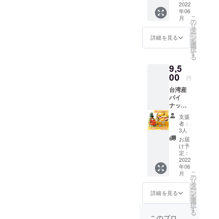
実のた
2022
年06
め、多
こ
月
少の重
の
リ
量誤差
タ
ー
など御
ン
詳細を見る
を
座いま
選
択
す、あ
す
る
らかじ
9,5
めご了
承頂け
00
円
ます様
台湾産
お願い
パイ
致しま
ナップ
す。
ル 金鑽
支援
パイン
者：
約10kg
3人
6~8玉入
お届
り / 箱 ※
け予
生鮮果
定：
実のた
2022
年06
め、多
こ
月
少の重
の
リ
量誤差
タ
ー
など御
ン
詳細を見る
を
座いま
選
択
す、あ
す
る
らかじ
このプロ