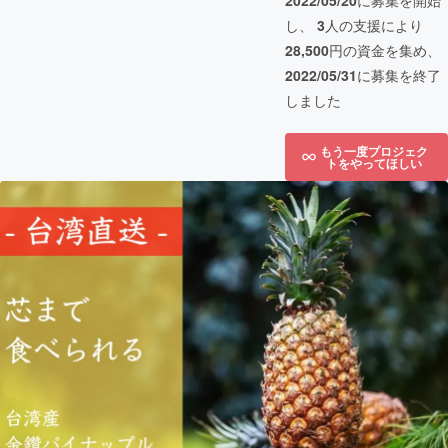
2022/05/20
に募集を開始
し、
3
人の支援により
28,500
円の資金を集め、
2022/05/31
に募集を終了
しました
もう一度プロジェク
トをやってほしい