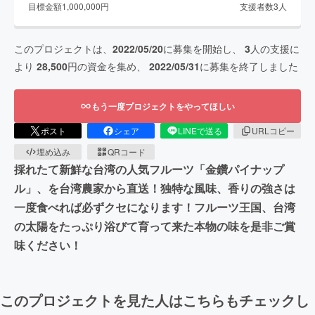
目標金額
1,000,000
円
支援者数
3
人
このプロジェクトは、
2022/05/20
に募集を開始し、
3
人の支援に
より
28,500
円の資金を集め、
2022/05/31
に募集を終了しました
もう一度プロジェクトをやってほしい
ポスト
シェア
LINEで送る
URLコピー
埋め込み
QRコード
採れたて新鮮な台湾の人気フルーツ「金鑽パイナップ
ル」、を台湾農家から直送！独特な風味、香りの強さは
一度食べれば必ずクセになります！フルーツ王国、台湾
の太陽をたっぷり浴びて育って来た本物の味を是非ご賞
味ください！
このプロジェクトを見た人はこちらもチェックし