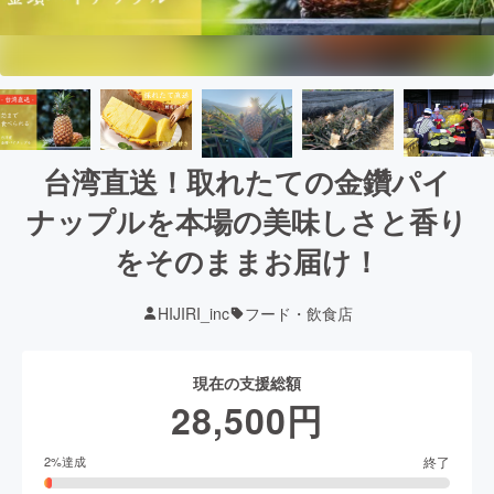
台湾直送！取れたての金鑽パイ
ナップルを本場の美味しさと香り
をそのままお届け！
HIJIRI_inc
フード・飲食店
現在の支援総額
28,500
円
終了
2
%達成