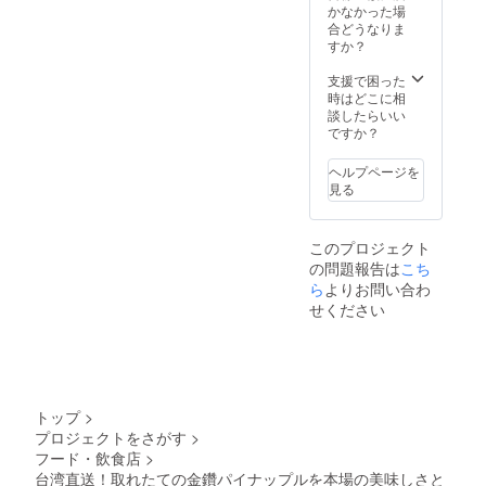
かなかった場
合どうなりま
すか？
支援で困った
時はどこに相
談したらいい
ですか？
ヘルプページを
見る
このプロジェクト
の問題報告は
こち
ら
よりお問い合わ
せください
トップ
>
プロジェクトをさがす
>
フード・飲食店
>
台湾直送！取れたての金鑽パイナップルを本場の美味しさと