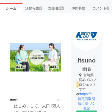
活動報告
支援者
仲間募集
コメント
ホーム
4
99+
1
itsuno
ma
宮崎県
初めてのプ
ロジェクト
です
https://itsunoma.co.jp/
特定商取引
法に基づく
はじめまして。人口1万人
表記