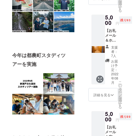
を
綴った
選
択
メール
す
る
を送ら
5,0
せて頂
残り93
きま
00
円
す。
【お礼
ALAポ
メール
スト
＆ホス
カード
テル
は記載
支援
ALAド
頂いた
者：
今年は都農町スタディツ
ミト
ご住所
7人
リー宿
に送ら
お届
アーを実施
泊チ
せて頂
け予
ケット
きま
定：
提供】
2022
す。
年08
・ドミ
こ
月
トリー
の
リ
（シン
タ
ー
グル
ン
詳細を見る
を
ベッド
選
択
サイ
す
る
ズ）1泊
5,0
宿泊チ
残り89
ケット
00
円
・有効
【お礼
期限：
メール
2022年