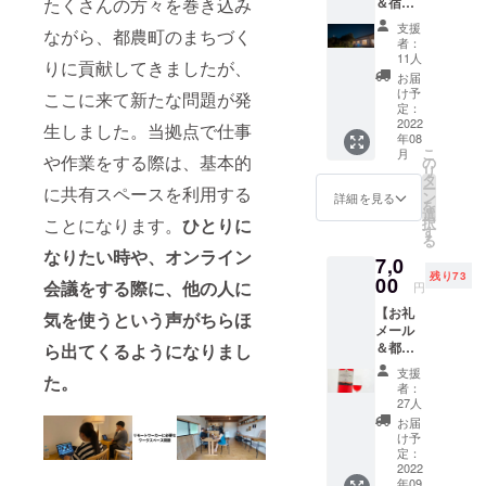
たくさんの方々を巻き込み
＆宿泊
8月から
された
2024年
支援
ながら、都農町のまちづく
際に使
1月末日
者：
える
まで ・
11人
りに貢献してきましたが、
BBQチ
ご予約
お届
ケット
方法：
け予
ここに来て新たな問題が発
を提
メール
定：
供】 ・
2022
にて
生しました。当拠点で仕事
年08
1チケッ
クーポ
こ
月
トで1人
や作業をする際は、基本的
ンを送
の
リ
まで利
付後、
タ
ー
に共有スペースを利用する
用可能
指定予
ン
詳細を見る
を
・BBQ
約シス
選
ことになります。
ひとりに
択
内容
テムか
す
る
「BBQ
らクー
なりたい時や、
オンライン
7,0
コン
ポン番
残り73
ロ、火
00
号を記
会議をする際に、他の人に
円
起こ
入しご
【お礼
し、宮
気を使うという声がちらほ
予約く
メール
崎産食
ださ
＆都農
ら出てくるようになりまし
材
い。 ・
ワイン
（牛、
キャン
支援
た。
「キャ
豚、
セル/日
者：
ンベ
鶏、野
程変
27人
ル・
菜）、
更：ご
お届
アー
食器類
予約日
け予
リー」1
等をご
定：
の3日前
本提
2022
用意。
までに
年09