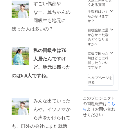
場合
社長を
をお楽
すごい偶然や
くある質問
は、公
退任、
しみく
共の場
なー。翼ちゃんの
宮崎県
ださ
手数料はいく
所で面
都農町
い。イ
らかかります
同級生も地元に
会しま
に単身
ツノマ
か？
す。
移住 株
社員が
残った人は多いの？
【中川
式会社
寄付者
目標金額に届
敬文】
イツノ
を迎え
かなかった場
新卒で
マ起
ます」
合どうなりま
株式会
業、都
・有効
すか？
社ポー
農町の
期限：
私の同級生は76
ラ、1年
まちづ
2022年
支援で困った
9ヶ月で
くりを
8月から
人居たんですけ
時はどこに相
コンサ
はじめ
2024年
談したらいい
ど、地元に残った
ルティ
る。
1月末日
ですか？
ング会
まで ・
のは5,6人ですね。
社転職
ご予約
ヘルプページを
26歳で
方法：
見る
新潟県
メール
上越市
にて
に家族
クーポ
このプロジェクト
で移
ンを送
みんな出ていった
の問題報告は
こち
住、地
付後、
元のデ
んや。イツノマか
ら
よりお問い合わ
指定予
ベロッ
約シス
せください
ら声をかけられて
パーで
テムか
商業施
らクー
も、町外の会社にまた就活
設を開
ポン番