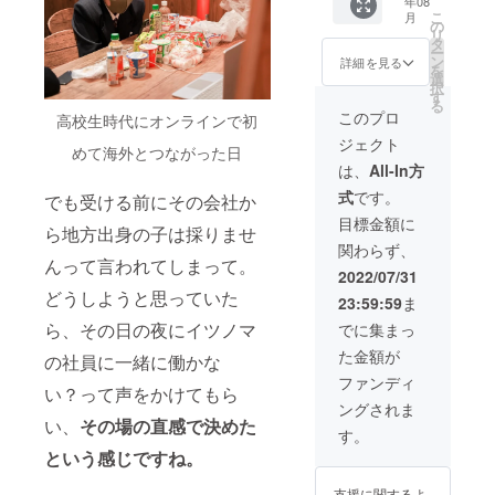
年08
都農町
コンサ
ツノマ
ださ
こ
月
でもオ
ルティ
社員が
の
い。
リ
ンライ
ング会
ご案内
タ
ー
ン上で
社転職
します
ン
詳細を見る
を
も、ど
26歳で
・イツ
選
択
ちらで
新潟県
ノマ社
す
る
も対応
上越市
員と一
このプロ
高校生時代にオンラインで初
可能。
に家族
緒に
ジェクト
・1回1
で移
BBQ内
めて海外とつながった日
時間程
住、地
容
は、
All-In方
度の対
元のデ
「BBQ
式
です。
でも受ける前にその会社か
話 ・有
ベロッ
コン
効期
パーで
ロ、火
目標金額に
ら地方出身の子は採りませ
限：
商業施
起こ
関わらず、
2022年
設を開
し、宮
んって言われてしまって。
8月から
発 30・
崎産食
2022/07/31
2024年
40代は
材
どうしようと思っていた
23:59:59
ま
1月末ま
UDS株
（牛、
で ・
式会社
豚、
ら、その日の夜にイツノマ
でに集まっ
メール
の経
鶏、野
た金額が
などで
の社員に一緒に働かな
営、全
菜）、
スケ
国のま
食器類
ファンディ
い？って声をかけてもら
ジュー
ちづく
等をご
ングされま
ルを調
りをお
用意。
い、
その場の直感で決めた
整させ
手伝い
お客様
す。
て頂き
2020年
は手ぶ
という感じですね。
ます。
3月、
らで旬
※現地の
UDSの
の食材
支援に関するよ