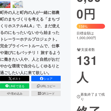
0
円
まちづくり・地域活性化
町外の人と町内の人が一緒に都農
町のまちづくりを考える「まちづ
CAMPFIRE for Social Good
CAMPFIRE Creation
くりホステルALA」で、まだ使え
158%
CAMPFIREふるさと納税
machi-ya
コミュニティ
るのにもったいないから始まった
目標金額は
1,000,000円
トレーラーホテルプロジェクト。
完全プライベートルームで、仕事
支援者数
や遊びにもバッチリ！ 旅するよう
131
に働きたい人や、人と自然がおだ
やかな環境で自分らしくゆるりと
人
過ごしたい人に来て欲しい。
ポスト
シェア
LINEで送る
URLコピー
埋め込み
QRコード
募集終了まで残
り