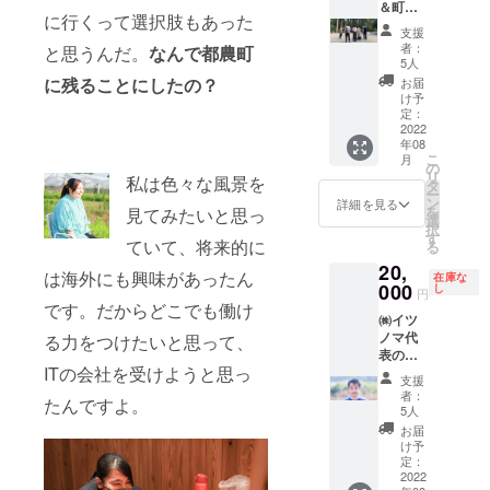
限：
＆町内
い。 ・
たしま
に行くって選択肢もあった
2022年
ツアー
キャン
すので
支援
9月から
＆ト
セル/日
予めご
者：
と思うんだ。
なんで都農町
2024年
レー
程変
了承く
5人
1月末ま
ラー宿
更：ご
ださ
に残ることにしたの？
お届
で ・
泊チ
予約日
い。
け予
メール
ケット
の3日前
定：
などで
提供＆
2022
までに
年08
スケ
イツノ
お願い
こ
月
ジュー
マ社員
致しま
の
リ
私は色々な風景を
ルを調
と一緒
す。 ・
タ
ー
整させ
に
キャン
ン
詳細を見る
を
見てみたいと思っ
て頂き
BBQ】
セル
選
択
ます。
・ト
料：日
す
ていて、将来的に
る
※現地の
レー
程変更
20,
場合
ラーホ
可能期
は海外にも興味があったん
在庫な
は、公
テル
000
間を超
し
円
共の場
（シン
えた
です。だからどこでも働け
㈱イツ
所で面
グル
キャン
ノマ代
会しま
ベッド
る力をつけたいと思って、
セルに
表の中
す。
サイズ
ついて
ITの会社を受けようと思っ
川敬文
【中川
×2名
は、宿
支援
による
敬文】
分）1泊
泊券が
者：
たんですよ。
エグゼ
新卒で
宿泊チ
失効い
5人
グティ
株式会
ケット
たしま
お届
ブ・
社ポー
・都農
すので
け予
コーチ
ラ、1年
町の見
定：
予めご
ング ・
2022
9ヶ月で
所をイ
了承く