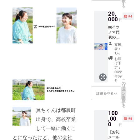
択
サイズ
号を記
す
程変更
る
×2名
入しご
可能期
20,
分）1泊
予約く
間を超
残り4
宿泊チ
000
ださ
えた
円
ケット
い。 ・
キャン
㈱イツ
・有効
キャン
セルに
ノマ代
期限：
セル/日
ついて
表の中
2022年
程変
は、宿
川敬文
8月から
更：ご
泊券が
支援
による
2024年
予約日
失効い
者：
エグゼ
1月末日
の3日前
1人
たしま
クティ
まで ・
までに
すので
お届
ブ・
ご予約
お願い
け予
予めご
コーチ
方法：
定：
致しま
了承く
ング ・
2022
メール
す。 ・
ださ
年09
都農町
にて
キャン
い。
こ
月
でもオ
クーポ
の
セル
リ
ンライ
ンを送
タ
料：日
ー
ン上で
付後、
ン
程変更
詳細を見る
を
も、ど
指定予
選
可能期
択
ちらで
約シス
す
間を超
る
も対応
テムか
えた
翼ちゃんは都農町
100
可能。
らクー
キャン
・1回1
,00
ポン番
セルに
出身で、高校卒業
残り5
時間程
号を記
0
ついて
円
度の対
して一緒に働くこ
入しご
は、宿
話 ・有
【お礼
予約く
泊券が
とになったけど、他の会社
効期
メール
ださ
失効い