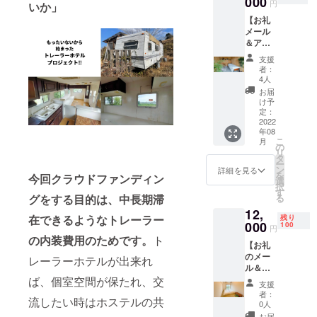
000
（宮崎
入しご
円
いか」
原材料
県都農
予約く
【お礼
及び添
町産、
ださ
メール
加物等
川南町
い。 ・
＆アト
の食品
産）/酸
キャン
リエ
表示は
化防止
セル/日
支援
ルーム
お届け
剤（亜
程変
者：
宿泊チ
商品の
硫酸
4人
更：ご
ケット
ラベル
塩）
予約日
お届
提供】
に表記
【内容
け予
の3日前
・アト
されま
定：
量】
までに
リエ
2022
す 【内
750ml
お願い
年08
ルーム
容量】
【保存
致しま
こ
月
（シン
プリン
の
方法】
す。 ・
リ
グル
（85g）
タ
冷暗所
キャン
ー
ベッド
【保存
ン
で保管
詳細を見る
セル
を
今回クラウドファンディン
サイ
方法】
選
してく
料：日
択
ズ）1泊
要冷蔵
す
ださい
程変更
グをする目的は、
中長期滞
る
宿泊チ
【賞味
【配送
可能期
12,
ケット
期限】
方法】
間を超
在できるようなトレーラー
残り
・有効
000
発送日
100
ヤマト
えた
円
期限：
より4日
運輸
の内装費用のためです。
ト
キャン
【お礼
2022年
【配送
クール
セルに
のメー
8月から
レーラーホテルが出来れ
方法】
宅急便
ついて
ル＆和
2024年
ヤマト
は、宿
室宿泊
ば、個室空間が保たれ、交
1月末日
運輸
泊券が
支援
チケッ
まで ・
クール
者：
失効い
流したい時はホステルの共
ト提
ご予約
宅急便
0人
たしま
供】 ・
方法：
お届