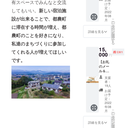
すので
有スペースでみんなと交流
和室
メール
け予
予めご
（シン
にて
定：
してもいい。
新しい宿泊施
了承く
グル
2022
クーポ
ださ
年08
ベッド
ンを送
設が出来ることで、都農町
い。 ※
こ
月
サイズ
付後、
の
宿泊券
リ
×2名
に滞在する時間が増え、都
指定予
タ
は付か
ー
分）1泊
約シス
ン
詳細を見る
ないの
を
農町のことを好きになり、
宿泊チ
テムか
選
で、別
択
ケット
らクー
す
途ご用
る
私達のまちづくりに参加し
・有効
ポン番
意くだ
15,
期限：
号を記
さい。
てくれる人が増えてほしい
残り81
2022年
000
入しご
円
（1階ド
8月から
予約く
です。
ミト
【お礼
2024年
ださ
リー
のメー
1月末日
い。 ・
3,500円
ル＆ト
まで ・
キャン
から）
レー
ご予約
セル/日
支援
ラー宿
方法：
程変
者：
泊チ
メール
更：ご
19人
ケット
にて
予約日
お届
提供】
クーポ
の3日前
け予
・ト
ンを送
定：
までに
レー
2022
付後、
お願い
年08
ラーホ
指定予
致しま
こ
月
テル
約シス
の
す。 ・
リ
（シン
テムか
タ
キャン
ー
グル
らクー
ン
セル
詳細を見る
を
ベッド
ポン番
選
料：日