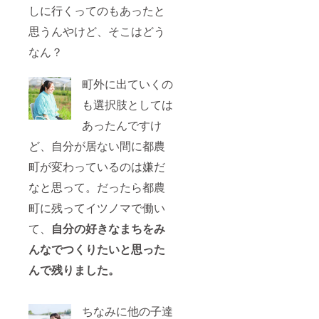
発 30・
号を記
しに行くってのもあったと
40代は
入しご
UDS株
予約く
思うんやけど、そこはどう
式会社
ださ
の経
なん？
い。 ・
営、全
キャン
国のま
セル/日
町外に出ていくの
ちづく
程変
りをお
更：ご
も選択肢としては
手伝い
予約日
2020年
の3日前
あったんですけ
3月、
までに
UDSの
お願い
ど、自分が居ない間に都農
社長を
致しま
退任、
す。 ・
町が変わっているのは嫌だ
宮崎県
キャン
なと思って。だったら都農
都農町
セル
に単身
料：日
町に残ってイツノマで働い
移住 株
程変更
式会社
可能期
て、
自分の好きなまちをみ
イツノ
間を超
マ起
えた
んなでつくりたいと思った
業、都
キャン
農町の
セルに
んで残りました。
まちづ
ついて
くりを
は、宿
はじめ
泊券が
ちなみに他の子達
る。
失効い