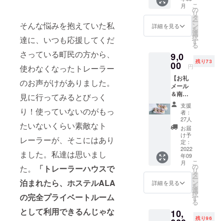
供】 良
お客様
お願い
こ
月
質な果
は手ぶ
の
致しま
リ
汁のみ
らで旬
タ
す。 ・
ー
を使用
そんな悩みを抱えていた私
の食材
ン
キャン
詳細を見る
を
し低温
をお楽
選
セル
択
達に、いつも応援してくだ
発酵さ
しみく
す
料：日
る
せ、熱
ださ
程変更
さっている町民の方から、
9,0
処理せ
い。」
可能期
残り73
ず、フ
00
・有効
間を超
円
使わなくなったトレーラー
レッ
期限：
えた
【お礼
シュで
2022年
キャン
のお声がけがありました。
メール
フルー
8月から
セルに
＆南国
ティな
見に行ってみるとびっく
2024年
ついて
プリン
ワイン
1月末日
は、宿
支援
食べ比
り！使っていないのがもっ
に仕上
まで ・
泊券が
者：
べ6個
げまし
ご予約
27人
失効い
たいないくらい素敵なト
セッ
た。 食
方法：
たしま
お届
ト】 ※
前酒、
メール
け予
すので
レーラーが、そこにはあり
写真は
デザー
定：
にて
予めご
イメー
2022
トワイ
クーポ
了承く
ました。私達は思いまし
年09
ジで
ンとし
ンを送
ださ
こ
月
す。そ
てお楽
の
付後、
た。
「トレーラーハウスで
い。
リ
の時期
しみく
タ
指定予
ー
の仕入
泊まれたら、ホステルALA
ださ
ン
約シス
詳細を見る
を
れによ
い。
選
テムか
択
の完全プライベートルーム
り、味
【原材
す
らクー
る
が異な
料名】
ポン番
として利用できるんじゃな
10,
りま
ぶどう
号を記
残り96
す。 ※