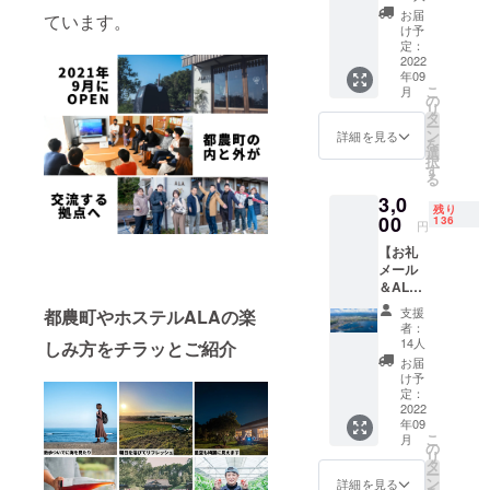
から、
お届
ています。
お礼と
け予
ALAの
定：
日々を
2022
年09
綴った
こ
月
メール
の
リ
を送ら
タ
ー
せて頂
ン
詳細を見る
を
きま
選
択
す。
す
る
3,0
残り
00
136
円
【お礼
メール
＆ALA
ポスト
支援
都農町やホステルALAの楽
カート
者：
提供】
14人
しみ方をチラッとご紹介
ホステ
お届
ルALA
け予
スタッ
定：
フか
2022
年09
ら、お
こ
月
礼と
の
リ
ALAの
タ
ー
日々を
ン
詳細を見る