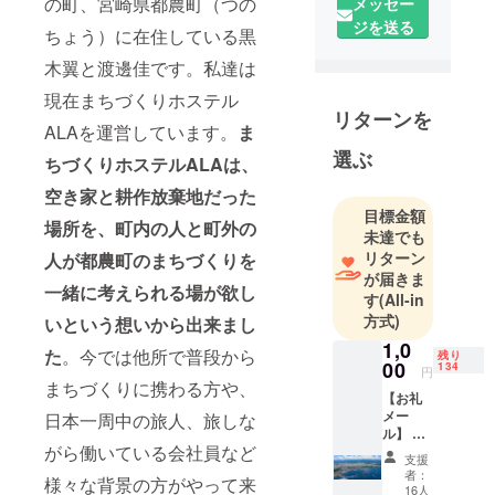
の町、宮崎県都農町（つの
メッセー
ジを送る
ちょう）に在住している黒
木翼と渡邊佳です。私達は
現在まちづくりホステル
リターンを
ALAを運営しています。
ま
選ぶ
ちづくりホステルALAは、
空き家と耕作放棄地だった
目標金額
場所を、町内の人と町外の
未達でも
リターン
人が都農町のまちづくりを
が届きま
一緒に考えられる場が欲し
す
(All-in
方式)
いという想いから出来まし
1,0
た
。今では他所で普段から
残り
00
134
円
まちづくりに携わる方や、
【お礼
メー
日本一周中の旅人、旅しな
ル】 ホ
がら働いている会社員など
ステル
支援
ALAス
者：
様々な背景の方がやって来
タッフ
16人