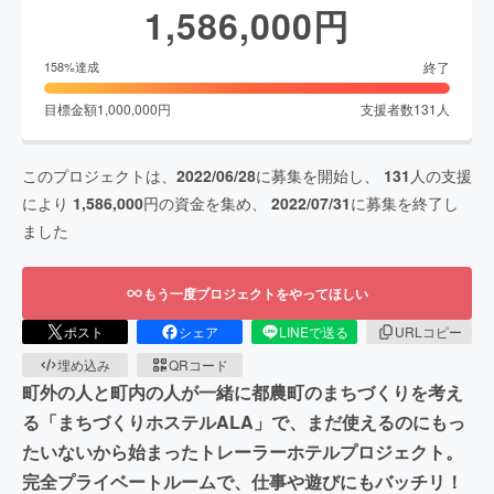
1,586,000
円
終了
158
%達成
目標金額
1,000,000
円
支援者数
131
人
このプロジェクトは、
2022/06/28
に募集を開始し、
131
人の支援
により
1,586,000
円の資金を集め、
2022/07/31
に募集を終了し
ました
もう一度プロジェクトをやってほしい
ポスト
シェア
LINEで送る
URLコピー
埋め込み
QRコード
町外の人と町内の人が一緒に都農町のまちづくりを考え
る「まちづくりホステルALA」で、まだ使えるのにもっ
たいないから始まったトレーラーホテルプロジェクト。
完全プライベートルームで、仕事や遊びにもバッチリ！