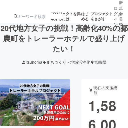
新
ロ
規
グ
会
プロジェクトを掲
はじ
プロジェクト
/
載するには
める
をさがす
イ
員
ン
登
20代地方女子の挑戦！高齢化40%の都
録
農町をトレーラーホテルで盛り上げ
たい！
人気のプロ
注目のリ
注目の新着プロ
募集終了が近いプ
もうすぐ公開
ジェクト
ターン
ジェクト
ロジェクト
されます
itsunoma
まちづくり・地域活性化
宮崎県
アート・写真
音楽
現在の支援総
テクノロジー・ガジェット
ゲーム・サ
額
1,58
映像・映画
書籍・雑誌
6,00
ビジネス・起業
チャレンジ