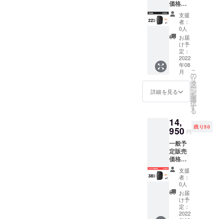
価格：
（税
Yeelock
￥1210
込）
ケーブ
支援
0（税
パッ
ルロッ
者：
込）※送
ケージ
ク*1 日
0人
料無料
内容：
本語取
お届
（日本
「Yeelo
扱説明
け予
国内限
ck自転
定：
書*1
定）
2022
車ディ
年08
Yeelock
スクブ
こ
月
自転車
レーキ
の
リ
ディス
ロッ
タ
ー
クブ
ク」*1
ン
詳細を見る
を
レーキ
Yeelock
選
択
ロック
ディス
す
る
早割価
クブ
14,
格
レーキ
残り50
22％OF
950
ロック
円
F 500名
専用
一般予
様限定
キー*1
定販売
￥9500
Yeelock
価格：
（税
ケーブ
￥2420
込）
ルロッ
支援
0（税
パッ
ク*1 日
者：
込）※送
ケージ
本語取
0人
料無料
内容：
扱説明
お届
（日本
「Yeelo
書*1
け予
国内限
ck自転
定：
定）
2022
車ディ