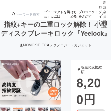
新
ロ
規
グ
会
プロジェクトを掲
はじ
プロジェクト
/
載するには
める
をさがす
イ
員
ン
登
指紋+キーの二重ロック解除！ 小型
録
ディスクブレーキロック『Yeelock』
人気のプロ
注目のリ
注目の新着プロ
募集終了が近いプ
もうすぐ公開
MOMOKIT_TC
テクノロジー・ガジェット
ジェクト
ターン
ジェクト
ロジェクト
されます
アート・写真
音楽
現在の支援総
額
8,20
テクノロジー・ガジェット
ゲーム・サ
0
円
映像・映画
書籍・雑誌
ビジネス・起業
チャレンジ