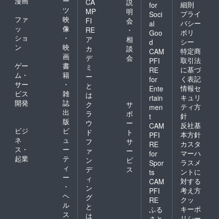
漫画
ー
CA
説
細則
for
ツ
MP
明
プライ
Soci
ファ
映
FI
会
バシー
al
ッ
像
RE
・
ポリ
Goo
ショ
・
ア
相
シー
d
ン
映
カ
談
特定商
CAM
画
デ
会
取引法
PFI
ゲー
書
ミ
に基づ
RE
ム・
籍
ー
く表記
for
サー
・
と
情報セ
Ente
ビス
雑
は
キュリ
rtain
開発
誌
ク
サ
ティ方
men
出
ラ
ポ
針
t
版
ウ
ー
反社基
CAM
ビジ
ビ
ド
ト
本方針
PFI
ネ
ュ
フ
サ
カスタ
RE
ス・
ー
ァ
ー
マーハ
for
起業
テ
ン
ビ
ラスメ
Spor
ィ
デ
ス
ントに
ts
ー
ィ
対する
CAM
・
ン
考え方
PFI
ヘ
グ
クッ
RE
ル
と
キーポ
ふる
ス
は
リシー
さと