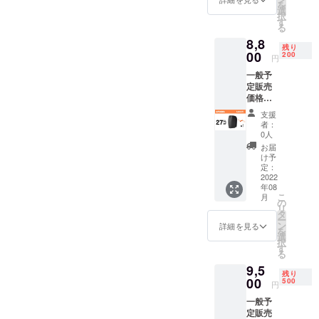
を
レーキ
選
択
ロック
す
る
先着100
8,8
名様限
残り
定 特別
00
200
円
価格
一般予
32％OF
定販売
F
価格：
￥8200
￥1210
（税
支援
0（税
込）
者：
込）※送
パッ
0人
料無料
ケージ
お届
（日本
内容：
け予
国内限
「Yeelo
定：
定）
2022
ck自転
年08
Yeelock
車ディ
こ
月
自転車
スクブ
の
リ
ディス
レーキ
タ
ー
クブ
ロッ
ン
詳細を見る
を
レーキ
ク」*1
選
択
ロック
Yeelock
す
る
超早割
ディス
9,5
価格
クブ
残り
27％OF
00
レーキ
500
円
F 200名
ロック
一般予
様限定
専用
定販売
￥8800
キー*1