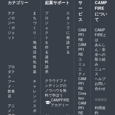
カテゴリー
起案サポート
サ
CAMP
ー
FIRE
テク
ま
プ
ス
ビ
につい
ノロ
ち
ロ
タ
ス
て
ジー
づ
ジ
ッ
・ガ
く
ェ
フ
CAM
CAMP
ジェ
り
ク
に
PFI
FIREと
ット
・
ト
相
RE
は
地
を
談
CAM
あんし
域
作
す
PFI
ん・安
活
る
る
RE
全への
性
資
コ
取り組
化
料
ミュ
み
プロ
音
請
ニ
ニュー
ダク
楽
求
ティ
ス
ト
CAM
ヘルプ
クラウドファ
フー
チ
PFI
お問い
ンディングの
ド・
ャ
RE
合わせ
ノウハウを無
飲食
レ
Crea
料で学ぼう
店
ン
tion
各種規定
CAMPFIRE
ジ
CAM
アカデミー
アニ
ス
利用規
PFI
メ・
ポ
約
RE