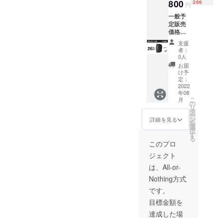
セット
800
ディス
200
円
価格
クブ
一般予
32％OF
レーキ
定販売
F 100名
ロック
価格：
様限定
専用
￥2420
￥1650
キー*2
支援
0（税
0（税
Yeelock
者：
込）※送
込）
ケーブ
0人
料無料
パッ
ルロッ
お届
（日本
ケージ
ク*2 日
け予
国内限
内容：
定：
本語取
定）
2022
「Yeelo
扱説明
年08
Yeelock
ck自転
書
こ
月
自転車
車ディ
の
リ
ディス
スクブ
タ
ー
クブ
レーキ
ン
詳細を見る
を
レーキ
ロッ
選
択
ロック
ク」*2
す
る
早割二
Yeelock
このプロ
点セッ
ディス
ジェクト
ト価格
クブ
26％OF
レーキ
は、All-or-
F 200名
ロック
Nothing方式
様限定
専用
￥1780
キー*2
です。
0（税
Yeelock
目標金額を
込）
ケーブ
パッ
ルロッ
達成した場