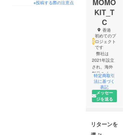
MOMO
※投稿する際の注意点
KIT_T
C
香港
初めてのプ
ロジェクト
です
弊社は
2021年設立
され、海外
製品のイン
特定商取引
キュベー
法に基づく
ション企業
表記
メッセー
です。常に
ジを送る
驚きと感動
のお声をい
ただいたオ
リジナル商
リターンを
品を揃え、
暮らしが豊