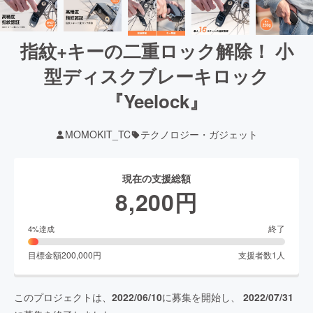
指紋+キーの二重ロック解除！ 小
型ディスクブレーキロック
『Yeelock』
MOMOKIT_TC
テクノロジー・ガジェット
現在の支援総額
8,200
円
終了
4
%達成
目標金額
200,000
円
支援者数
1
人
このプロジェクトは、
2022/06/10
に募集を開始し、
2022/07/31