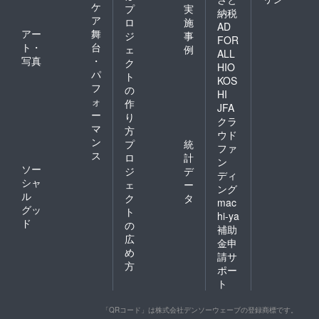
ケ
プ
実
納税
ア
ロ
施
AD
アー
舞
ジ
事
FOR
ト・
台
ェ
例
ALL
写真
・
ク
HIO
パ
ト
KOS
フ
の
HI
ォ
作
JFA
ー
り
クラ
マ
方
ウド
ン
プ
統
ファ
ス
ロ
計
ン
ソー
ジ
デ
ディ
シャ
ェ
ー
ング
ル
ク
タ
mac
グッ
ト
hi-ya
ド
の
補助
広
金申
め
請サ
方
ポー
ト
「QRコード」は株式会社デンソーウェーブの登録商標です。