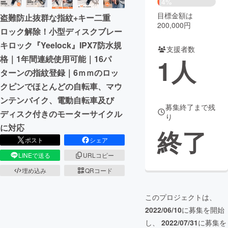
4%
目標金額は
盗難防止抜群な指紋+キー二重
まちづくり・地域活性化
200,000円
ロック解除！小型ディスクブレー
キロック『Yeelock』IPX7防水規
支援者数
CAMPFIRE for Social Good
CAMPFIRE Creation
格｜1年間連続使用可能｜16パ
1
人
CAMPFIREふるさと納税
machi-ya
コミュニティ
ターンの指紋登録｜6ｍｍのロッ
クピンでほとんどの自転車、マウ
ンテンバイク、電動自転車及び
募集終了まで残
ディスク付きのモーターサイクル
り
に対応
終了
ポスト
シェア
LINEで送る
URLコピー
埋め込み
QRコード
このプロジェクトは、
2022/06/10
に募集を開始
し、
2022/07/31
に募集を