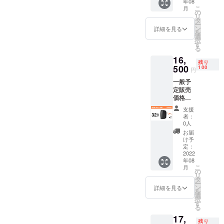
年08
Yeelock
スクブ
こ
月
自転車
レーキ
の
リ
ディス
ロッ
タ
ー
クブ
ク」*1
ン
詳細を見る
を
レーキ
Yeelock
選
択
ロック
ディス
す
る
二点
クブ
16,
セット
レーキ
残り
特別価
500
ロック
100
円
格
専用
一般予
38％OF
キー*1
定販売
F 先着
Yeelock
価格：
50名様
ケーブ
￥2420
限定
ルロッ
支援
0（税
￥1495
ク*1 日
者：
込）※送
0（税
本語取
0人
料無料
込）
扱説明
お届
（日本
パッ
書*1
け予
国内限
ケージ
定：
定）
2022
内容：
年08
Yeelock
「Yeelo
こ
月
自転車
ck自転
の
リ
ディス
車ディ
タ
ー
クブ
スクブ
ン
詳細を見る
を
レーキ
レーキ
選
択
ロック
ロッ
す
る
超早割
ク」*2
17,
二点
Yeelock
残り