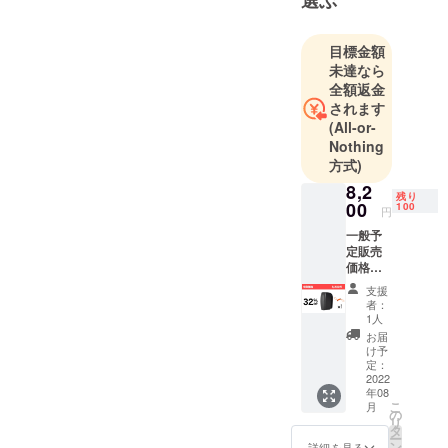
選ぶ
かになる良
品を世界中
目標金額
の皆様にお
未達なら
届けできる
全額返金
よう日々精
されます
進してまい
(All-or-
Nothing
ります。宜
方式)
しくお願い
8,2
致します。
残り
00
100
円
一般予
定販売
価格：
￥1210
支援
0（税
者：
込）※送
1人
料無料
お届
（日本
け予
国内限
定：
定）
2022
年08
Yeelock
こ
月
自転車
の
リ
ディス
タ
ー
クブ
ン
詳細を見る