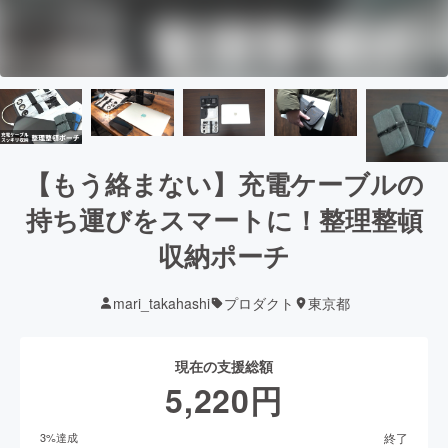
【もう絡まない】充電ケーブルの
持ち運びをスマートに！整理整頓
収納ポーチ
mari_takahashi
プロダクト
東京都
現在の支援総額
5,220
円
終了
3
%達成