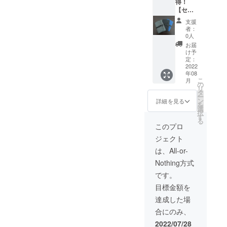
得！
レー、
がる可
材の供
【セッ
ブルー
能性も
給状
ト割
の3色か
ござい
況、製
支援
先着100
らお選
ます。
造工程
者：
名様】
びいた
※開発中
0人
上の都
完成し
だけま
の製品
合等に
お届
た製品5
す。 ※
につき
け予
より出
個
皆様か
定：
まして
荷時期
43％割
2022
ら応援
は、デ
が遅れ
年08
引 完成
購入に
ザイ
る場合
こ
月
した製
より量
の
ン・仕
があり
リ
品×5個
産体制
タ
様が一
ます。
ー
34,000
が向上
ン
部変更
詳細を見る
を
円 の
した場
選
になる
択
43%OF
合、正
す
可能性
る
F＋送料
規販売
もござ
このプロ
800円 ※
価格が
いま
ジェクト
色はグ
販売予
す。 ※
レー、
定価格
ご注文
は、All-or-
ダーク
より下
状況、
Nothing方式
グ
がる可
使用部
レー、
能性も
材の供
です。
ブルー
ござい
給状
目標金額を
の3色か
ます。
況、製
らお選
※開発中
造工程
達成した場
びいた
の製品
上の都
合にのみ、
だけま
につき
合等に
す。 ※
まして
より出
2022/07/28