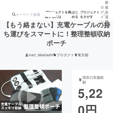
新
ロ
規
グ
会
プロジェクトを掲
はじ
プロジェクト
/
載するには
める
をさがす
イ
員
ン
登
【もう絡まない】充電ケーブルの持
録
ち運びをスマートに！整理整頓収納
ポーチ
人気のプロ
注目のリ
注目の新着プロ
募集終了が近いプ
もうすぐ公開
ジェクト
ターン
ジェクト
ロジェクト
されます
mari_takahashi
プロダクト
東京都
アート・写真
音楽
現在の支援総
テクノロジー・ガジェット
ゲーム・サ
額
5,22
映像・映画
書籍・雑誌
0
円
ビジネス・起業
チャレンジ