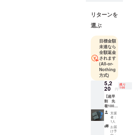
活の中で
ちょっと工
リターンを
夫したら気
持ちよく快
選ぶ
適に過ごせ
る」をモッ
目標金額
トーに商品
未達なら
の企画・販
全額返金
売を行なっ
されます
ていきたい
(All-or-
Nothing
と思ってお
方式)
ります。
5,2
今後ともよ
残り
20
100
ろしくお願
円
いいたしま
【超早
割 先
す。
着100名
様限
支援
定】完
者：
成した
1人
製品一
お届
個
け予
35％割