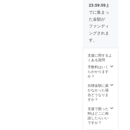
皆様か
は、デ
荷時期
23:59:59
ま
ら応援
ザイ
が遅れ
購入に
ン・仕
る場合
でに集まっ
より量
様が一
があり
た金額が
産体制
部変更
ます。
が向上
になる
ファンディ
した場
可能性
ングされま
合、正
もござ
規販売
いま
す。
価格が
す。 ※
販売予
ご注文
定価格
状況、
支援に関するよ
より下
使用部
くある質問
がる可
材の供
能性も
給状
手数料はいく
ござい
況、製
らかかります
ます。
造工程
か？
※開発中
上の都
の製品
合等に
目標金額に届
につき
より出
かなかった場
まして
荷時期
合どうなりま
は、デ
が遅れ
すか？
ザイ
る場合
ン・仕
があり
支援で困った
様が一
ます。
時はどこに相
部変更
談したらいい
になる
ですか？
可能性