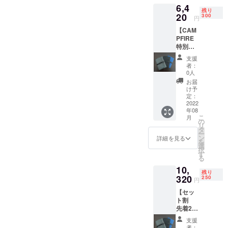
6,4
F＋送料
した場
残り
800円
20
合、正
300
円
※色はグ
規販売
【CAM
レー、
価格が
PFIRE
ダーク
販売予
特別
グ
定価格
割 先
レー、
より下
支援
着300名
ブルー
がる可
者：
様限
の3色か
能性も
0人
定】完
らお選
ござい
お届
成した
びいた
ます。
け予
製品一
だけま
定：
※開発中
個
2022
す。 ※
の製品
年08
20％割
皆様か
につき
こ
月
引 完
ら応援
の
まして
リ
成した
購入に
タ
は、デ
ー
製品×1
より量
ン
ザイ
詳細を見る
を
点 一般
産体制
選
ン・仕
択
販売予
が向上
す
様が一
る
定価
した場
部変更
10,
格
合、正
になる
残り
6800円
320
規販売
250
可能性
円
の
価格が
もござ
【セッ
20%OF
販売予
いま
ト割
F＋送料
定価格
す。 ※
先着250
800円
より下
ご注文
名様】
※色はグ
がる可
状況、
支援
完成し
レー、
能性も
使用部
者：