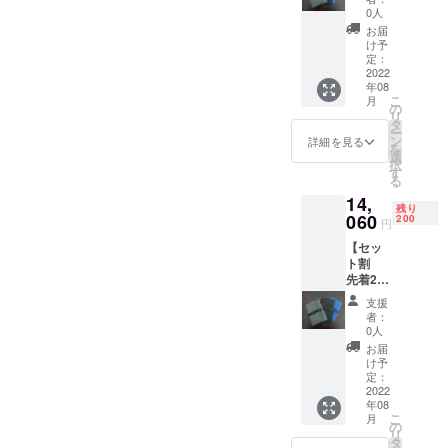
た製品2
ダーク
ござい
0人
材の供
個
グ
ます。
給状
お届
30％割
レー、
※開発中
け予
況、製
引 完成
ブルー
定：
の製品
造工程
した製
2022
の3色か
につき
上の都
年08
品×2個
らお選
まして
合等に
こ
月
13,600
びいた
の
は、デ
より出
リ
円 の
だけま
タ
ザイ
荷時期
ー
30%OF
す。 ※
ン
ン・仕
詳細を見る
が遅れ
を
F＋送料
皆様か
選
様が一
る場合
択
800円 ※
ら応援
す
部変更
があり
る
色はグ
購入に
になる
ます。
14,
レー、
より量
可能性
残り
ダーク
060
産体制
200
もござ
円
グ
が向上
いま
【セッ
レー、
した場
す。 ※
ト割
ブルー
合、正
ご注文
先着200
の3色か
規販売
状況、
名様限
らお選
価格が
使用部
支援
定】完
びいた
販売予
材の供
者：
成した
だけま
定価格
0人
給状
製品3
す。 ※
より下
況、製
お届
個
皆様か
がる可
け予
造工程
35％割
ら応援
定：
能性も
上の都
引 完成
2022
購入に
ござい
合等に
年08
した製
より量
ます。
より出
こ
月
品×3個
産体制
の
※開発中
荷時期
リ
20,400
が向上
タ
の製品
が遅れ