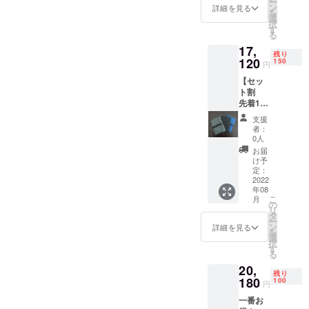
ー
円 の
した場
ン
につき
詳細を見る
る場合
を
30%OF
合、正
選
まして
があり
択
F＋送料
規販売
す
は、デ
ます。
る
800円 ※
価格が
ザイ
17,
色はグ
販売予
ン・仕
残り
レー、
120
定価格
150
様が一
円
ダーク
より下
部変更
【セッ
グ
がる可
になる
ト割
レー、
能性も
可能性
先着150
ブルー
ござい
もござ
名様限
の3色か
ます。
いま
支援
定】完
らお選
※開発中
す。 ※
者：
成した
びいた
の製品
0人
ご注文
製品4
だけま
につき
状況、
お届
個
す。 ※
まして
け予
使用部
40％割
皆様か
定：
は、デ
材の供
引 完成
2022
ら応援
ザイ
給状
年08
した製
購入に
ン・仕
況、製
こ
月
品×4個
より量
の
様が一
造工程
リ
27,200
産体制
タ
部変更
上の都
ー
円 の
が向上
ン
になる
詳細を見る
合等に
を
40%OF
した場
選
可能性
より出
択
F＋送料
合、正
す
もござ
荷時期
る
800円 ※
規販売
いま
が遅れ
20,
色はグ
価格が
す。 ※
る場合
残り
レー、
180
販売予
100
ご注文
があり
円
ダーク
定価格
状況、
ます。
一番お
グ
より下
使用部