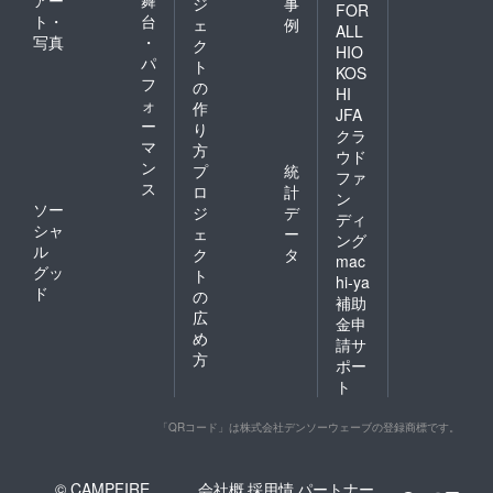
アー
舞
ジ
事
FOR
ト・
台
ェ
例
ALL
写真
・
ク
HIO
パ
ト
KOS
フ
の
HI
ォ
作
JFA
ー
り
クラ
マ
方
ウド
ン
プ
統
ファ
ス
ロ
計
ン
ソー
ジ
デ
ディ
シャ
ェ
ー
ング
ル
ク
タ
mac
グッ
ト
hi-ya
ド
の
補助
広
金申
め
請サ
方
ポー
ト
「QRコード」は株式会社デンソーウェーブの登録商標です。
© CAMPFIRE,
会社概
採用情
パートナー