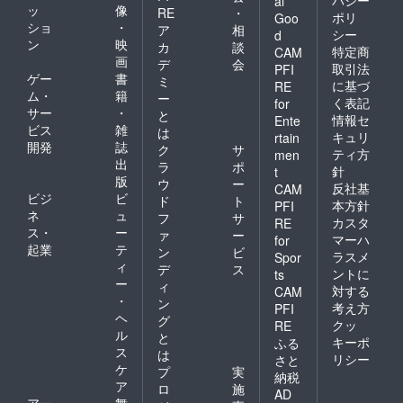
バシー
al
ッ
像
RE
・
ポリ
Goo
ショ
・
ア
相
シー
d
ン
映
カ
談
特定商
CAM
画
デ
会
取引法
PFI
ゲー
書
ミ
に基づ
RE
ム・
籍
ー
く表記
for
サー
・
と
情報セ
Ente
ビス
雑
は
キュリ
rtain
開発
誌
ク
サ
ティ方
men
出
ラ
ポ
針
t
版
ウ
ー
反社基
CAM
ビジ
ビ
ド
ト
本方針
PFI
ネ
ュ
フ
サ
カスタ
RE
ス・
ー
ァ
ー
マーハ
for
起業
テ
ン
ビ
ラスメ
Spor
ィ
デ
ス
ントに
ts
ー
ィ
対する
CAM
・
ン
考え方
PFI
ヘ
グ
クッ
RE
ル
と
キーポ
ふる
ス
は
リシー
さと
ケ
プ
実
納税
ア
ロ
施
AD