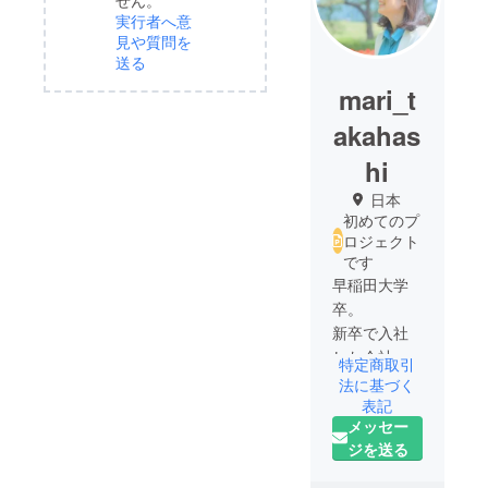
実行者へ意
見や質問を
送る
mari_t
akahas
hi
日本
初めてのプ
ロジェクト
です
早稲田大学
卒。
新卒で入社
した会社で
特定商取引
のバイ
法に基づく
ヤー、貿易
表記
メッセー
事務の経験
ジを送る
を活かし、
「毎日の生