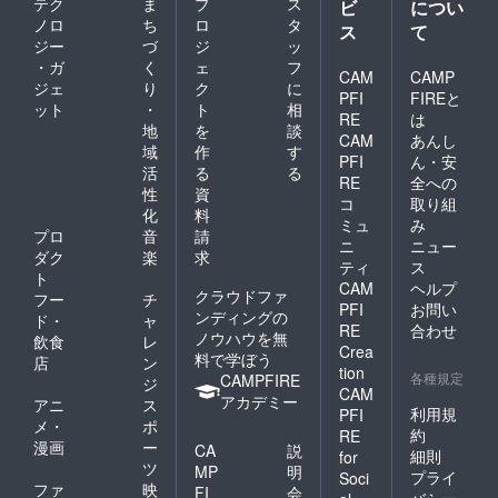
テク
ま
プ
ス
ビ
につい
ノロ
ち
ロ
タ
ス
て
ジー
づ
ジ
ッ
・ガ
く
ェ
フ
CAM
CAMP
ジェ
り
ク
に
PFI
FIREと
ット
・
ト
相
RE
は
地
を
談
CAM
あんし
域
作
す
PFI
ん・安
活
る
る
RE
全への
性
資
コ
取り組
化
料
ミュ
み
プロ
音
請
ニ
ニュー
ダク
楽
求
ティ
ス
ト
CAM
ヘルプ
クラウドファ
フー
チ
PFI
お問い
ンディングの
ド・
ャ
RE
合わせ
ノウハウを無
飲食
レ
Crea
料で学ぼう
店
ン
tion
各種規定
CAMPFIRE
ジ
CAM
アカデミー
アニ
ス
利用規
PFI
メ・
ポ
約
RE
漫画
ー
CA
説
細則
for
ツ
MP
明
プライ
Soci
ファ
映
FI
会