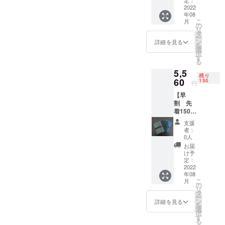
定：
引 完成
2022
年08
した製
こ
月
品×1点
の
リ
一般販
タ
ー
売予定
ン
詳細を見る
を
価格
選
択
6,800円
す
る
の
5,5
35%OF
残り
F＋送料
60
150
円
別800円
【早
※色はグ
割 先
レー、
着150
ダーク
名】完
グ
支援
成した
レー、
者：
製品一
ブルー
0人
個
の3色か
お届
30％割
らお選
け予
引 完成
びいた
定：
した製
2022
だけま
年08
品×1点
す。 ※
こ
月
一般販
皆様か
の
リ
売予定
ら応援
タ
ー
価格
購入に
ン
詳細を見る
を
6,800円
より量
選
択
の
産体制
す
る
30%OF
が向上