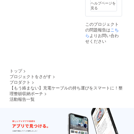
もござ
ヘルプページを
いま
見る
す。 ※
ご注文
状況、
このプロジェクト
使用部
の問題報告は
こち
材の供
給状
ら
よりお問い合わ
況、製
せください
造工程
上の都
合等に
より出
荷時期
が遅れ
トップ
>
る場合
プロジェクトをさがす
>
があり
プロダクト
>
ます。
【もう絡まない】充電ケーブルの持ち運びをスマートに！整
理整頓収納ポーチ
>
活動報告一覧