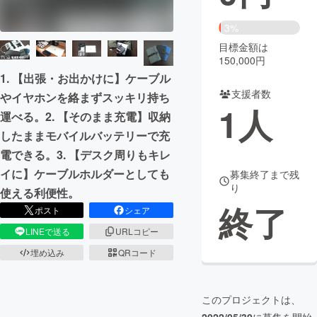
まちづくり・地域活性化
3%
目標金額は
150,000円
CAMPFIRE for Social Good
CAMPFIRE Creation
1. 【出張・お出かけに】ケーブル
CAMPFIREふるさと納税
machi-ya
コミュニティ
支援者数
やイヤホンを絡まずスッキリ持ち
1
人
運べる。2. 【そのまま充電】収納
したままモバイルバッテリーで充
電できる。3. 【デスク周りもキレ
イに】ケーブルホルダーとしても
募集終了まで残
り
使える利便性。
終了
ポスト
シェア
LINEで送る
URLコピー
埋め込み
QRコード
このプロジェクトは、