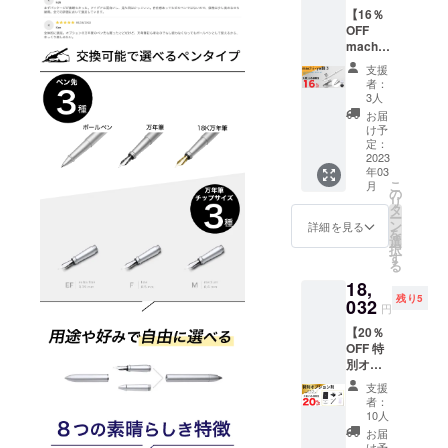
の
文房具を販
【16％
20％OF
OFF
F）
売している
machi-
（送料
のではあり
ya割3】
0円） ※
支援
先着20
ません。
万年筆
者：
名様限
本体の
3人
このペンを
定
購入が
お届
利用するこ
HOVER
必要と
け予
PEN
なりま
定：
とによって
ボール
2023
す。 ※
得られるふ
年03
ペン ×
サイズ
こ
月
とした時の
１ 台座
はFサイ
の
リ
×１
ズのみ
タ
満足感、魅
ー
（一般
です。
ン
詳細を見る
力的なビジ
を
販売予
※ご注文
選
択
定価
ネスシー
状況、
す
る
格
使用部
ン、華やか
18,
20,900
材の供
なデスクを
残り5
円の
032
給状
円
16％OF
況、製
ご提供して
【20％
F）
造工程
いると思っ
OFF 特
（送料
上の都
別オプ
ておりま
0円） ※
合等に
ション
カラー
より出
す。
支援
割】先
は２色
荷時期
者：
NOVIUMの製
着15名
からお
が遅れ
10人
様限定
選びい
品が、皆様
る場合
お届
プレミ
ただけ
け予