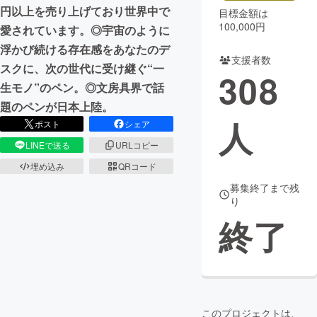
円以上を売り上げており世界中で
目標金額は
100,000円
愛されています。◎宇宙のように
浮かび続ける存在感をあなたのデ
支援者数
スクに、次の世代に受け継ぐ“一
308
生モノ”のペン。◎文房具界で話
題のペンが日本上陸。
人
ポスト
シェア
LINEで送る
URLコピー
埋め込み
QRコード
募集終了まで残
り
終了
このプロジェクトは、