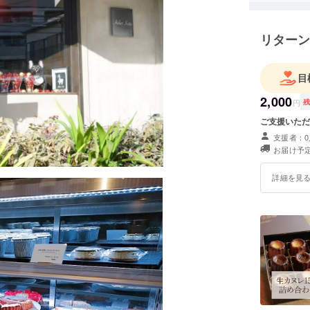
り、「世
メディア
リターン
2020年に
オープン
発信して
目
また202
2,000
正式にコ
円
るという
ご支援いただ
た。
支援者：0
お届け予定
詳細を見