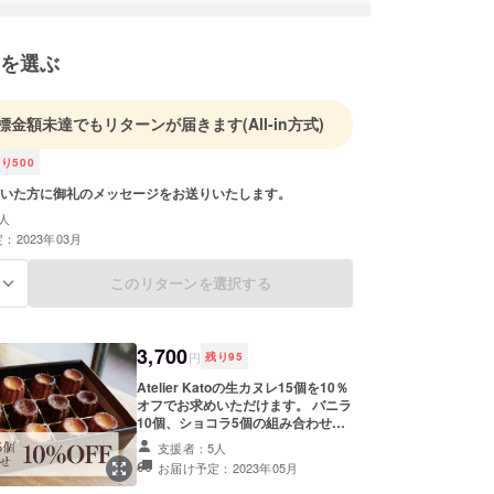
界初のメロンケーキ職人」として地上波でも多数の
に取り上げられる。
を選ぶ
神戸六甲にスイーツショップ「Atelier Kato」を
し、「体験」と「感動」をテーマとしたスイーツを
いる。
標金額未達でもリターンが届きます
(All-in方式)
2年5月には週刊少年ジャンプ作品「ONE PIECE」と
ラボし、悪魔の実の中にメロンケーキが詰まってい
残り
500
「ゴムゴムの実ケーキ」の監修・製作を請け負っ
いた方に御礼のメッセージをお送りいたします。
人
：2023年03月
このリターンを選択する
る
3,700
円
残り
95
Atelier Katoの生カヌレ15個を10％
オフでお求めいただけます。 バニラ
10個、ショコラ5個の組み合わせで
オリジナルBOXに詰めてお届けしま
支援者：5人
す。 ※こちらの商品は冷凍配送で
お届け予定：2023年05月
す。 ※お届け時間の指定が可能で
す。ご希望の方は備考欄にご記載く