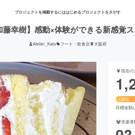
プロジェクトを掲載するには
はじめる
プロジェクトをさがす
藤幸樹】感動×体験ができる新感覚ス
Atelier_Kato
フード・飲食店
大阪府
注目のリターン
注目の新着プロジェクト
募集終了が近いプロジェクト
も
現在の
音楽
舞台・パフォーマンス
1,
ゲーム・サービス開発
フード・飲食店
126%
書籍・雑誌出版
アニメ・漫画
目標金額は1
支援者
チャレンジ
ビューティー・ヘルスケ
93