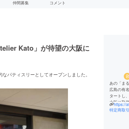
仲間募集
コメント
ier Kato」が待望の大阪に
甲に隠れ家的なパティスリーとしてオープンしました。
あの「ま
広島の有
タートし
大阪に勤
https://a
ち、食への
特定商取
して独立
2017年
修を請負