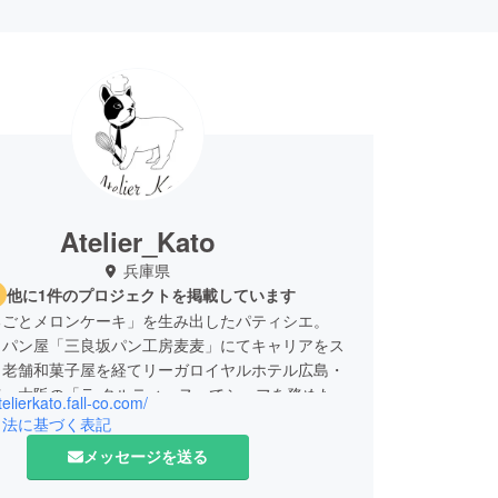
Atelier_Kato
兵庫県
他に1件のプロジェクトを掲載しています
るごとメロンケーキ」を生み出したパティシエ。
名パン屋「三良坂パン工房麦麦」にてキャリアをス
、老舗和菓子屋を経てリーガロイヤルホテル広島・
務。大阪の「ラ タルティーヌ」でシェフを務めたの
telierkato.fall-co.com/
見聞を広げるため28歳でフードコンサルタントと
引法に基づく表記
。
メッセージを送る
に大阪北新地の有名寿司店「寿し門司」のスイーツ監
い開発した「メロンケーキ」は瞬く間に話題とな