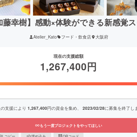
藤幸樹】感動×体験ができる新感覚ス
Atelier_Kato
フード・飲食店
大阪府
現在の支援総額
1,267,400
円
人の支援により
1,267,400
円の資金を集め、
2023/02/28
に募集を終了し
もう一度プロジェクトをやってほしい
RLコピー
埋め込み
QRコード