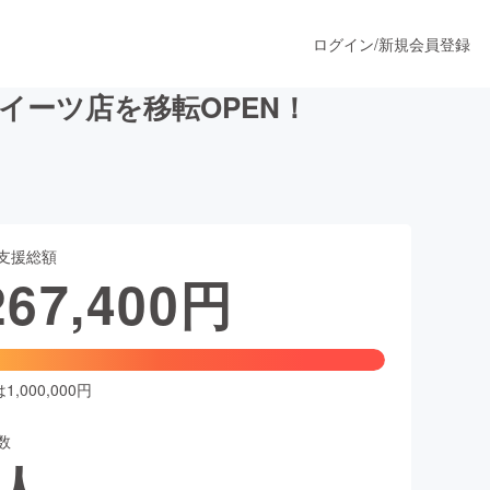
ログイン
/
新規会員登録
イーツ店を移転OPEN！
うすぐ公開されます
支援総額
プロダクト
267,400
円
ファッション
スポーツ
,000,000円
数
ア
ソーシャルグッド
人