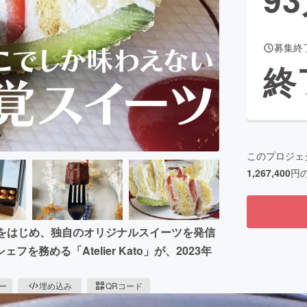
募集終
CAMPFIRE for Social Good
CAMPFIRE Creation
終
CAMPFIREふるさと納税
machi-ya
コミュニティ
このプロジェ
1,267,400
円
」をはじめ、独自のオリジナルスイーツを発信
務める「Atelier Kato」が、2023年
ピー
埋め込み
QRコード