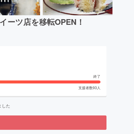
イーツ店を移転OPEN！
終了
支援者数
93
人
ました