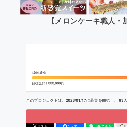
【メロンケーキ職人・加
126
%達成
目標金額
1,000,000
円
このプロジェクトは、
2023/01/17
に募集を開始し、
93
ポスト
シェア
LINEで送る
U