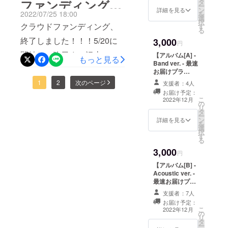
ファンディング、
タ
ださい。 ・ピア
ー
ン
ノ譜 ・伴奏音源
詳細を見る
2022/07/25 18:00
を
選
付きメロディ譜
ありがとうござい
択
クラウドファンディング、
す
（移調楽器にも
る
対応） *譜面製
ました！！！
終了しました！！！5/20に
3,000
作ソフトで作成
円
したものです。
開始し、昨日まで沢山の
【アルバム[A] -
もっと見る
手書きではあり
Band ver. - 最速
ません。 *ピア
方々にご支援頂けたこと
お届けプラ
ノ譜の難易度は
ン！】 『アルバ
が、本当に嬉しいです。あ
1
2
次のページ
初心者〜中級者
支援者：4人
ム[A] - Band
向けです。 *複
お届け予定：
ver. -』を発売前
りがとうございました！到
こ
製防止のため、
2022年12月
の
にGETしましょ
リ
楽譜に支援者様
達率180%、総支援者数126
タ
う！ 《リターン
ー
のお名前とお礼
ン
内容》 ・アルバ
詳細を見る
を
メッセージを記
人！ということで…オリジ
選
ム[A] - Band
択
載いたします。
す
ver. - 販売予定価
ナル曲のPVを製作しま
る
格 ¥2,500 ・サ
3,000
イン付き限定ポ
す！！！こちらも是非楽し
円
ストカード（非
【アルバム[B] -
みにしていてください。ま
売品。はがきサ
Acoustic ver. -
イズ） ・お礼
最速お届けプラ
た、今後の活動予定や、プ
メール 送料
ン！】 『アルバ
（¥250~）はこ
支援者：7人
ロジェクトの進捗状況は、
ム[B] - Acoustic
ちらで負担致し
お届け予定：
ver. -』を発売前
こ
ます。
2022年12月
CAMPFIREのページで詳し
の
にGETしましょ
リ
タ
う！ 《リターン
くご報告いたします。アル
ー