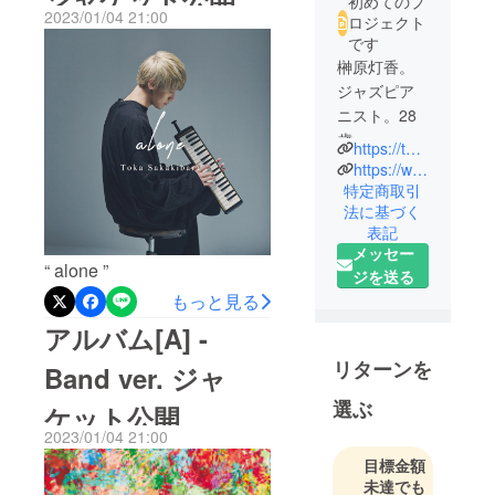
初めてのプ
2023/01/04 21:00
ロジェクト
です
榊原灯香。
ジャズピア
ニスト。28
歳。
https://tokasakakibara.com/
https://www.instagram.com/toka_sakakibara/
特定商取引
法に基づく
表記
メッセー
“ alone ”
ジを送る
もっと見る
アルバム[A] -
リターンを
Band ver. ジャ
選ぶ
ケット公開
2023/01/04 21:00
目標金額
未達でも