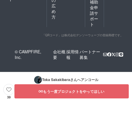
補助
広
金申
め
請サ
方
ポー
ト
「QRコード」は株式会社デンソーウェーブの登録商標です。
© CAMPFIRE,
会社概
採用情
パートナー
Inc.
要
報
募集
Toka Sakakibara
さんへアンコール
もう一度プロジェクトをやってほしい
39