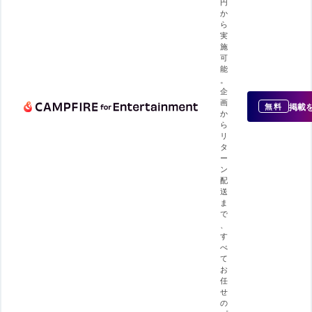
円
か
ら
実
施
可
能
。
企
画
掲載
無料
か
ら
リ
タ
ー
ン
配
送
ま
で
、
す
べ
て
お
任
せ
の