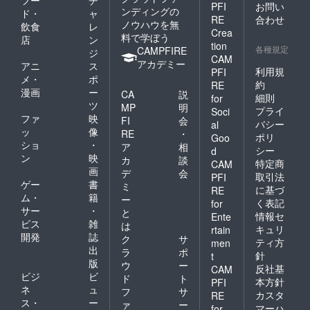
PFI
お問い
ンディングの
ド・
ャ
RE
合わせ
ノウハウを無
飲食
レ
Crea
料で学ぼう
店
ン
tion
各種規定
CAMPFIRE
ジ
CAM
アカデミー
アニ
ス
利用規
PFI
メ・
ポ
約
RE
漫画
ー
CA
説
細則
for
ツ
MP
明
プライ
Soci
ファ
映
FI
会
バシー
al
ッ
像
RE
・
ポリ
Goo
ショ
・
ア
相
シー
d
ン
映
カ
談
特定商
CAM
画
デ
会
取引法
PFI
ゲー
書
ミ
に基づ
RE
ム・
籍
ー
く表記
for
サー
・
と
情報セ
Ente
ビス
雑
は
キュリ
rtain
開発
誌
ク
サ
ティ方
men
出
ラ
ポ
針
t
版
ウ
ー
反社基
CAM
ビジ
ビ
ド
ト
本方針
PFI
ネ
ュ
フ
サ
カスタ
RE
ス・
ー
ァ
ー
マーハ
for