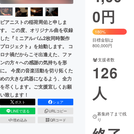
0
円
まちづくり・地域活性化
ピアニストの稲荷周佑と申しま
す。 この度、オリジナル曲を収録
CAMPFIRE for Social Good
CAMPFIRE Creation
180%
した『ミニアルバム2枚同時製作
CAMPFIREふるさと納税
machi-ya
コミュニティ
目標金額は
800,000円
プロジェクト』を始動します。 コ
ロナ禍だからこそ出逢えた、ファ
支援者数
ンの方々への感謝の気持ちを形
126
に。 今度の音楽活動を切り拓くた
めの大きな武器になるよう、全力
人
を尽くします。ご支援宜しくお願
い致します！
ポスト
シェア
LINEで送る
URLコピー
募集終了まで残
り
埋め込み
QRコード