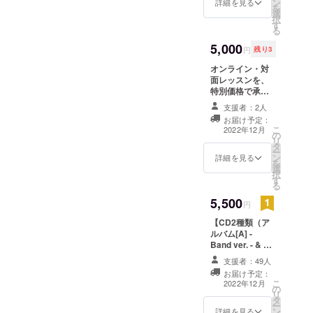
ン
内容》 ・アルバ
詳細を見る
を
選
ム[B] - Acoustic
バムやリターンの完成を、
択
す
ver. - 販売予定価
る
楽しみにお待ちください！
格 ¥2,500 ・限
5,000
定ポストカード
円
残り3
（非売品） ・お
オンライン・対
礼メール 送料
面レッスンを、
（¥250~）はこ
特別価格で承り
ちらで負担致し
ます！ ※こちら
ます。
支援者：2人
のプランには、
お届け予定：
CDやグッズ、ラ
こ
2022年12月
の
イブの視聴権な
リ
タ
どのリターンは
ー
ン
付属しません。
詳細を見る
を
選
ピアノの演奏
択
す
法、アドリブ
る
（即興演奏）の
5,500
方法、ステージ
円
での心構えな
【CD2種類（ア
ど… 音楽に関わ
ルバム[A] -
ることであれ
Band ver. - & ア
ば、僕の知識や
ルバム[B] -
経験をお伝えし
支援者：49人
Acoustic ver. -
ます。 *1回の
お届け予定：
）最速お届けプ
レッスンは60分
こ
2022年12月
の
ラン！】 2種類
です。60分以上
リ
タ
揃って最速コン
のレッスンをご
ー
ン
プリート☆ 《リ
詳細を見る