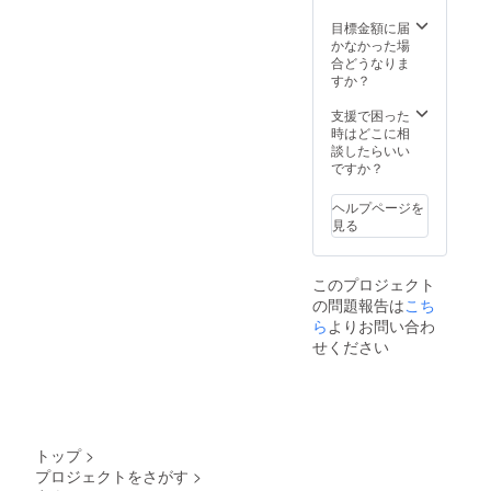
アルバム[A] -
Acoustic ver. -
目標金額に届
Band ver. - ・ア
・手書きメッ
かなかった場
ルバム[B] -
セージカード ・
合どうなりま
Acoustic ver. -
限定グッズ（非
すか？
・手書きメッ
売品） ・限定ポ
セージカード ・
ストカード（非
支援で困った
クラウドファン
売品） ・お礼
時はどこに相
ディング限定オ
メール
談したらいい
リジナルパス
ですか？
ケース（非売
品） ・サイン付
き限定ポスト
ヘルプページを
カード（非売
見る
品。はがきサイ
ズ） ・お礼メー
ル
このプロジェクト
の問題報告は
こち
ら
よりお問い合わ
せください
トップ
>
プロジェクトをさがす
>