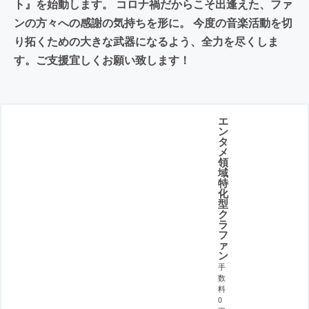
ト』を始動します。 コロナ禍だからこそ出逢えた、ファ
ンの方々への感謝の気持ちを形に。 今度の音楽活動を切
り拓くための大きな武器になるよう、全力を尽くしま
す。ご支援宜しくお願い致します！
エ
ン
タ
メ
領
域
特
化
型
ク
ラ
フ
ァ
ン
手
数
料
0