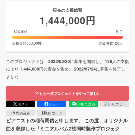
現在の支援総額
1,444,000
円
終了
180
%達成
目標金額
800,000
円
支援者数
126
人
このプロジェクトは、
2022/05/20
に募集を開始し、
126
人の支援
により
1,444,000
円の資金を集め、
2022/07/24
に募集を終了し
ました
もう一度プロジェクトをやってほしい
ポスト
シェア
LINEで送る
URLコピー
埋め込み
QRコード
ピアニストの稲荷周佑と申します。 この度、オリジナル
曲を収録した『ミニアルバム2枚同時製作プロジェク