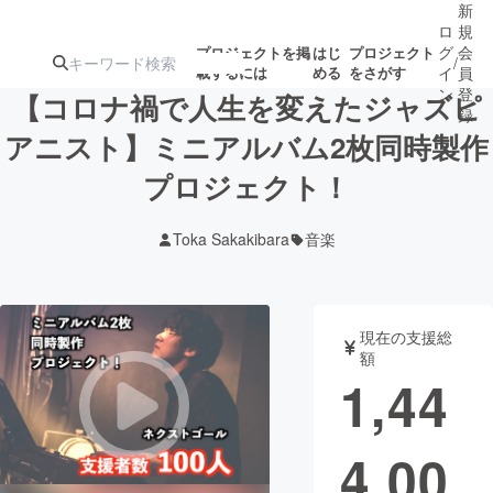
新
ロ
規
グ
会
プロジェクトを掲
はじ
プロジェクト
/
載するには
める
をさがす
イ
員
ン
登
【コロナ禍で人生を変えたジャズピ
録
アニスト】ミニアルバム2枚同時製作
プロジェクト！
人気のプロ
注目のリ
注目の新着プロ
募集終了が近いプ
もうすぐ公開
ジェクト
ターン
ジェクト
ロジェクト
されます
Toka Sakakibara
音楽
アート・写真
音楽
現在の支援総
テクノロジー・ガジェット
ゲーム・サ
額
1,44
映像・映画
書籍・雑誌
4,00
ビジネス・起業
チャレンジ