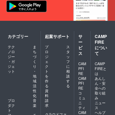
カテゴリー
起案サポート
サ
CAMP
ー
FIRE
テク
ま
プ
ス
ビ
につい
ノロ
ち
ロ
タ
ス
て
ジー
づ
ジ
ッ
・ガ
く
ェ
フ
CAM
CAMP
ジェ
り
ク
に
PFI
FIREと
ット
・
ト
相
RE
は
地
を
談
CAM
あんし
域
作
す
PFI
ん・安
活
る
る
RE
全への
性
資
コ
取り組
化
料
ミュ
み
プロ
音
請
ニ
ニュー
ダク
楽
求
ティ
ス
ト
CAM
ヘルプ
クラウドファ
フー
チ