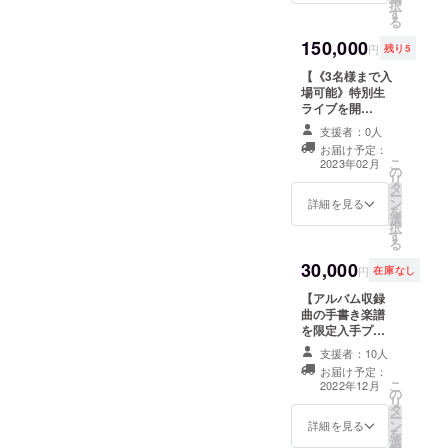
カード（非売
択
す
となります。 ゲ
お送りします。
品。はがきサイ
る
ストプレイヤー
[楽譜]メロディ
ズ） ・お礼メー
150,000
に参加して頂く
とコードが記載
ル
円
残り5
場合、別途ご相
されたメロディ
【《3名様まで入
談ください。
譜、もしくはピ
場可能》特別生
2）日本国内での
アノソロ譜をお
ライブを開
開催に限りま
送りします。 ■
催！】 日本国内
す。 稲荷周佑本
ピアノ+ご希望の
支援者：0人
のどこでも、支
人及び支援者様
単旋律楽器 [音
お届け予定：
援者様との超特
の会場までの交
源]ピアノ伴奏
こ
2023年02月
の
別コンサートを
通費、宿泊費、
+単旋律楽器で演
リ
タ
開催致します！
会場費は別途ご
奏した音源をお
ー
ン
1）基本的にピア
詳細を見る
負担をお願いし
送りします。 ご
を
選
ノソロでの演奏
ます。 （後日ご
希望がございま
択
す
となります。 ゲ
請求致しま
したら、ピアノ
る
ストプレイヤー
す。） 3）開催
伴奏のみの音源
30,000
に参加して頂く
可能日は2023年
もお送りしま
円
在庫なし
場合、別途ご相
2月1日以降にな
す。 [楽譜]メロ
【アルバム収録
談ください。
ります。 別途ご
ディとコードが
曲の手書き楽譜
2）日本国内での
相談ください。
記載されたメロ
を限定入手プラ
開催に限りま
《リターン内
ディ譜をお送り
ン！】 オリジナ
す。 稲荷周佑本
容》 ・特別生ラ
します。移調楽
支援者：10人
ル曲の手書き楽
人及び支援者様
イブ 鑑賞チケッ
器にも対応しま
お届け予定：
譜に、サインと
の会場までの交
ト ・限定配信ラ
す。 ご希望がご
こ
2022年12月
の
お名前をお入れ
通費、宿泊費、
イブへご招待！
ざいましたら、
リ
タ
してお渡ししま
会場費は別途ご
※開催はアルバム
ピアノ伴奏譜も
ー
ン
す！ コピーでは
詳細を見る
負担をお願いし
発売後、2023年
お送りします。
を
選
なく、1枚ずつ丁
ます。 （後日ご
1月頃を予定して
その他、細かな