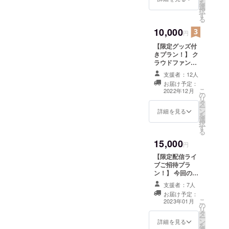
希望の場合は、
を
選
ターン内容》 ・
2500円/30分毎
択
す
アルバム[A] -
に金額の上乗せ
る
Band ver. - ・ア
をお願いしま
10,000
ルバム[B] -
円
す。 *スタジオ
Acoustic ver. -
代などの諸経費
【限定グッズ付
・限定ポスト
込みです。 *対
きプラン！】 ク
カード（非売
面レッスンは、
ラウドファン
品） ・お礼メー
都内での実施と
ディングでしか
ル
なります。 *お
支援者：12人
手に入らない限
届け予定日を
お届け予定：
定グッズ＆手書
こ
2022年12月に設
2022年12月
の
きのお礼メッ
リ
定しています
タ
セージカードを
ー
が、2022年8月
ン
お送りします！
詳細を見る
を
~2023年3月頃ま
選
《リターン内
択
での期間に実施
す
容》 ・アルバム
る
いたします。細
[A] - Band ver. -
かい日程は別途
15,000
・アルバム[B] -
円
ご相談くださ
Acoustic ver. -
い。
【限定配信ライ
・手書きメッ
ブご招待プラ
セージカード ・
ン！】 今回のレ
クラウドファン
コーディングで
ディング限定オ
支援者：7人
共演したメン
リジナルパス
お届け予定：
バーをお誘いし
こ
ケース（非売
2023年01月
の
て、 アルバム収
リ
品） ・サイン付
タ
録曲をライブ
ー
き限定ポスト
ン
バージョンでお
詳細を見る
を
カード（非売