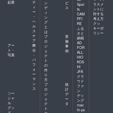
起業
テ
ン
ビ
ラスメ
Spor
ィ
デ
ス
ントに
ts
ー
ィ
対する
CAM
・
ン
考え方
PFI
ヘ
グ
クッ
RE
ル
と
キーポ
ふる
ス
は
リシー
さと
ケ
プ
実
納税
ア
ロ
施
AD
アー
舞
ジ
事
FOR
ト・
台
ェ
例
ALL
写真
・
ク
HIO
パ
ト
KOS
フ
の
HI
ォ
作
JFA
ー
り
クラ
マ
方
ウド
ン
プ
統
ファ
ス
ロ
計
ン
ソー
ジ
デ
ディ
シャ
ェ
ー
ング
ル
ク
タ
mac
グッ
ト
hi-ya
ド
の