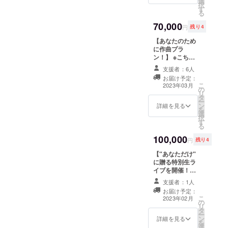
選
届けする、限定
択
品。はがきサイ
す
配信ライブ！ ラ
る
ズ） ・お礼メー
イブ限定の特別
ル
70,000
なアレンジや、
円
残り4
音源とは異なる
【あなたのため
編成での演奏も
に作曲プラ
お楽しみに！ ※
ン！】 ※こちら
開催はアルバム
のプランには、
発売後、2023年
支援者：6人
CDやグッズ、ラ
1月頃を予定して
お届け予定：
イブの視聴権な
おります。 有観
こ
2023年03月
の
どのリターンは
客での開催は予
リ
タ
付属しません。
定しておりませ
ー
ン
支援者様から頂
詳細を見る
ん。 《リターン
を
選
いたイメージに
内容》 ・限定配
択
す
沿って、限定オ
信ライブへご招
る
リジナル曲を書
待！ ・アルバム
100,000
きます！ 毎日の
[A] - Band ver. -
円
残り4
BGMのための特
・アルバム[B] -
【"あなただけ"
別な演奏音源
Acoustic ver. -
に贈る特別生ラ
や、 楽器を演奏
・手書きメッ
イブを開催！】
される方の新た
セージカード ・
日本国内のどこ
なレパートリー
クラウドファン
支援者：1人
でも、支援者様
になれば幸いで
ディング限定オ
お届け予定：
と1:1での超特別
す♪ 《お送り可
リジナルパス
こ
2023年02月
の
コンサートを開
能な形式の例》
ケース（非売
リ
タ
催致します。
■ピアノソロ [音
品） ・サイン付
ー
ン
1）基本的にピア
詳細を見る
源]ピアノソロで
き限定ポスト
を
選
ノソロでの演奏
演奏した音源を