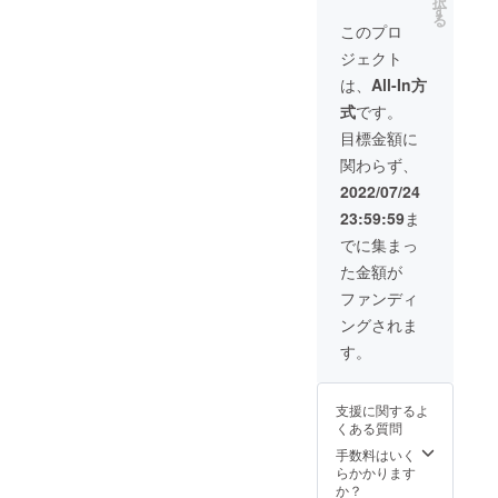
択
す
寧に手書きしま
請求させて頂き
おります。 有観
ご希望も含め
る
す。 アルバム収
このプロ
ます。） 3）開
客での開催は予
て、ご記入頂い
録曲の公開後
催可能日は2023
定しておりませ
たメールアドレ
ジェクト
（2022年11月頃
年2月1日以降に
ん。 ・アルバム
スよりイメージ
予定）に、ご希
は、
All-In方
なります。 別途
[A] - Band ver. -
をお伺いいたし
望の楽曲を『2曲
ご相談くださ
・アルバム[B] -
ます。 楽譜は
式
です。
まで』お申し付
い。 4）支援者
Acoustic ver. -
pdf、音源はmp3
けください。
目標金額に
様を含めて、最
・手書きメッ
でお送りさせて
《収録予定曲》
大3名様までの入
セージカード ・
頂きます。 ※著
関わらず、
At tranquillo
場が可能です。
クラウドファン
作権者(稲荷)は
port Colosseo
2022/07/24
（お子様のご入
ディング限定オ
支援者様に、以
be at one When
場はご相談くだ
リジナルパス
下の項目の権利
23:59:59
ま
you obtain the
さい） 《リター
ケース（非売
を認めます。 ・
pass Isn't yours
でに集まっ
ン内容》 ・特別
品） ・サイン付
配信ライブでの
a shoulder to
生ライブ 鑑賞チ
き限定ポスト
演奏（楽曲の再
た金額が
cry on etc...
ケット（3名様ま
カード（非売
生含む） ・動画
《リターン内
ファンディ
で） ・限定配信
品。はがきサイ
アップロードサ
容》 ・アルバム
ライブへご招
ズ） ・お礼メー
イトへの公開 ・
ングされま
収録曲の手書き
待！ ※開催はア
ル
イベントでの演
楽譜！ ・限定配
す。
ルバム発売後、
奏（楽曲の再生
信ライブへご招
2023年1月頃を
含む） また、著
待！ ※開催はア
予定しておりま
作権の譲渡は致
ルバム発売後、
す。 有観客での
しません。 その
支援に関するよ
2023年1月頃を
開催は予定して
他項目につきま
くある質問
予定しておりま
おりません。 ・
しては、別途ご
手数料はいく
す。 有観客での
アルバム[A] -
相談ください。
らかかります
開催は予定して
Band ver. - ・ア
か？
おりません。 ・
ルバム[B] -