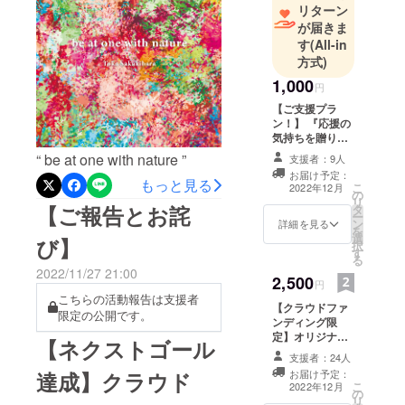
リターン
が届きま
す
(All-in
方式)
1,000
円
【ご支援プラ
ン！】 『応援の
気持ちを贈りた
い』という方
“ be at one with nature ”
支援者：9人
へ！ ご支援頂い
お届け予定：
た方に、お礼の
もっと見る
こ
2022年12月
の
メールをお送り
リ
【ご報告とお詫
タ
します。 《リ
ー
ン
ターン内容》 ・
詳細を見る
を
選
お礼メール
び】
択
す
る
2022/11/27 21:00
2,500
円
こちらの活動報告は支援者
【クラウドファ
限定の公開です。
ンディング限
定】オリジナル
【ネクストゴール
曲“ Colosseo
支援者：24人
”の楽譜をお渡し
達成】クラウド
お届け予定：
します！ 下記か
こ
2022年12月
の
ら1点、お選びく
リ