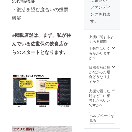
の投稿機能
などの
共
ファンディ
・復活を望む度合いの投票
有 /
ングされま
開発中
機能
アプリ
す。
の
Github
へのア
※掲載店舗は、まず、私が住
支援に関するよ
クセ
くある質問
んでいる佐世保の飲食店か
ス /
市民の
手数料はいく
らのスタートとなります。
名店の
らかかります
思い出
か？
の収集
ノウハ
目標金額に届
ウなど
かなかった場
の共
合どうなりま
有
すか？
他） ※
アプリ
支援で困った
作成の
時はどこに相
代行で
談したらいい
はな
ですか？
く、
ソース
ヘルプページを
コード
見る
と立ち
上げノ