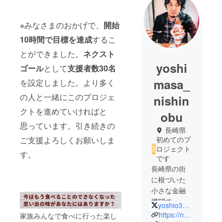
※みなさまのおかげで、
開始
10時間で目標を達成
するこ
とができました。
ネクスト
yoshi
ゴール
として
支援者数30名
masa_
を設定しました。より多く
の人と一緒にこのプロジェ
nishin
クトを進めていければと
obu
思っています。引き続きの
長崎県
ご支援よろしくお願いしま
初めてのプ
ロジェクト
す。
です
長崎県の街
に根づいた
小さな金融
機関で、普
yoshio333333
段は、地域
https://note.com/yoshio333333
家族みんなで食べに行った楽し