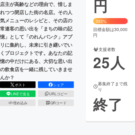
円
店主が高齢などの理由で、惜しま
まちづくり・地域活性化
れつつ閉店した街の名店。その人
気メニューのレシピと、その店の
393%
常連客の思い出を「まちの味の記
目標金額は30,000
CAMPFIRE for Social Good
CAMPFIRE Creation
円
憶」として「のれんバンク」アプ
CAMPFIREふるさと納税
machi-ya
コミュニティ
リに集約し、未来に引き継いでい
支援者数
くプロジェクトです。あなたの記
25
人
憶の中だけにある、大切な思い出
の飲食店を一緒に残していきませ
んか？
募集終了まで残
ポスト
シェア
り
LINEで送る
URLコピー
終了
埋め込み
QRコード