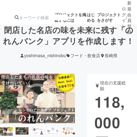
新
ロ
規
グ
会
プロジェクトを掲
はじ
プロジェクト
/
載するには
める
をさがす
イ
員
ン
登
閉店した名店の味を未来に残す「の
録
れんバンク」アプリを作成します！
人気のプロ
注目のリ
注目の新着プロ
募集終了が近いプ
もうすぐ公開
yoshimasa_nishinobu
フード・飲食店
長崎県
ジェクト
ターン
ジェクト
ロジェクト
されます
アート・写真
音楽
現在の支援総
額
118,
テクノロジー・ガジェット
ゲーム・サ
000
映像・映画
書籍・雑誌
ビジネス・起業
チャレンジ