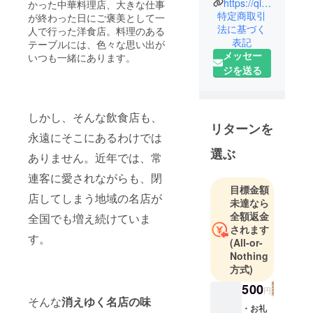
と食を繋ぐ
https://qiita.com/yoshio333333
かった中華料理店、大きな仕事
特定商取引
「さきめ
が終わった日にご褒美として一
法に基づく
人で行った洋食店。料理のある
し」、「佐
表記
テーブルには、色々な思い出が
世保まちの
メッセー
いつも一緒にあります。
学食」など
ジを送る
の地域振興
プロジェク
トを企画運
しかし、そんな飲食店も、
営していま
リターンを
永遠にそこにあるわけでは
す。プログ
選ぶ
ラミングは
ありません。近年では、常
初心者です
連客に愛されながらも、閉
が、勉強し
目標金額
店してしまう地域の名店が
ながら悪戦
未達なら
全額返金
苦闘中。
全国でも増え続けていま
されます
「さきめ
す。
(All-or-
し」企画
Nothing
グッドデザ
方式)
インベスト
500
円
100／「佐世
そんな
消えゆく名店の味
保まちの学
・お礼