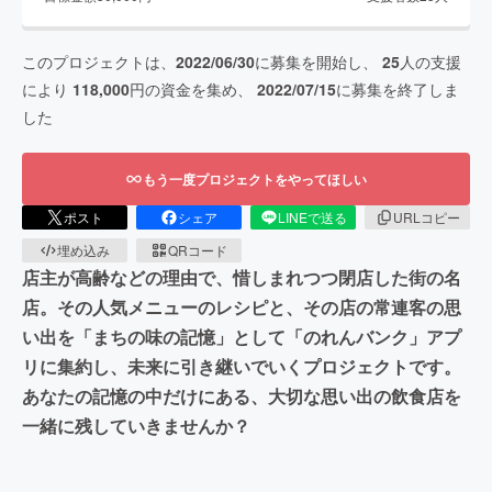
このプロジェクトは、
2022/06/30
に募集を開始し、
25
人の支援
により
118,000
円の資金を集め、
2022/07/15
に募集を終了しま
した
もう一度プロジェクトをやってほしい
ポスト
シェア
LINEで送る
URLコピー
埋め込み
QRコード
店主が高齢などの理由で、惜しまれつつ閉店した街の名
店。その人気メニューのレシピと、その店の常連客の思
い出を「まちの味の記憶」として「のれんバンク」アプ
リに集約し、未来に引き継いでいくプロジェクトです。
あなたの記憶の中だけにある、大切な思い出の飲食店を
一緒に残していきませんか？