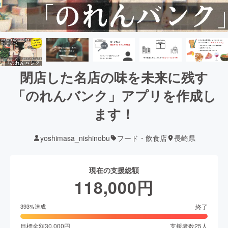
閉店した名店の味を未来に残す
「のれんバンク」アプリを作成し
ます！
yoshimasa_nishinobu
フード・飲食店
長崎県
現在の支援総額
118,000
円
終了
393
%達成
目標金額
30,000
円
支援者数
25
人