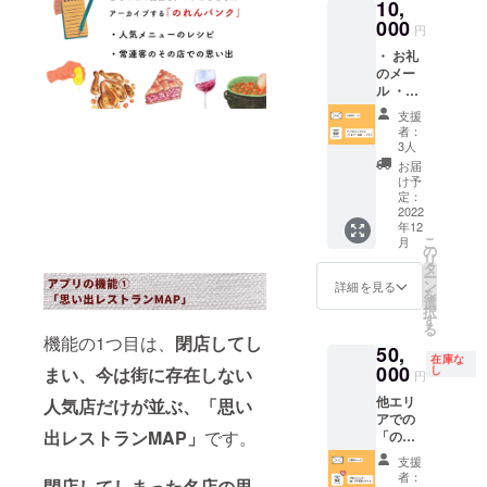
10,
Thanks
リに相
クレ
000
応しく
円
ジット
ないと
・ お礼
の記載
判断し
のメー
（サイ
たもの
ル ・
ズM）
は、変
「のれ
※ご希
更をお
支援
んバン
望のク
願いす
者：
ク」
レジッ
る場合
3人
ベータ
ト記載
があり
お届
版への
名を
ます。
け予
先行ア
「備考
定：
クセス
2022
欄」に
年12
権 ・
ご記入
こ
月
「のれ
くださ
の
リ
んバン
い。※公
タ
ー
ク」ア
序良俗
ン
詳細を見る
を
プリへ
に反す
選
択
の
るもの
す
る
Special
や、本
機能の1つ目は、
閉店してし
50,
Thanks
アプリ
在庫な
クレ
000
に相応
まい、今は街に存在しない
し
円
ジット
しくな
他エリ
人気店だけが並ぶ、
「思い
の記載
いと判
アでの
（サイ
断した
出レストランMAP」
です。
「のれ
ズL）
もの
んバン
※ご希
は、変
支援
ク」展
望のク
更をお
者：
閉店してしまった名店の思