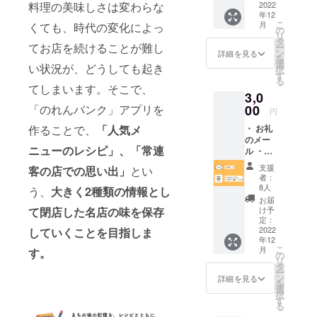
料理の美味しさは変わらな
クセス
2022
年12
権 ・
こ
月
くても、時代の変化によっ
「のれ
の
リ
んバン
タ
てお店を続けることが難し
ー
ク」ア
ン
詳細を見る
を
プリへ
選
い状況が、どうしても起き
択
の
す
る
Special
てしまいます。そこで、
3,0
Thanks
クレ
「のれんバンク」アプリを
00
円
ジット
作ることで、
「人気メ
・ お礼
の記載
のメー
(サイズ
ニューのレシピ」、「常連
ル ・
S) ※
「のれ
ご希望
支援
客の店での思い出」
とい
んバン
のクレ
者：
ク」
ジット
8人
う、
大きく2種類の情報とし
ベータ
記載名
お届
版への
を「備
て閉店した名店の味を保存
け予
先行ア
考欄」
定：
クセス
2022
していくことを目指しま
にご記
年12
権 ・
入くだ
こ
月
す。
「のれ
さい。※
の
リ
んバン
公序良
タ
ー
ク」ア
俗に反
ン
詳細を見る
を
プリへ
するも
選
択
の
のや、
す
る
Special
本アプ