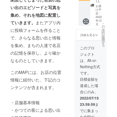
開のサ
レジッ
願いす
1人
ポート
ト記載
る場合
お届
い出のエピソードと写真を
プラン
名を
があり
け予
・ お礼
「備考
定：
ます。
集め、それを地図に配置し
のメー
2022
欄」に
年12
ル ・
ご記入
ていきます。
またアプリ内
こ
月
「のれ
くださ
の
リ
に投稿フォームを作ること
んバン
い。※公
タ
ー
ク」
序良俗
ン
詳細を見る
を
で、さらなる思い出と情報
ベータ
に反す
選
択
版への
るもの
す
を集め、まちの人達で名店
る
先行ア
や、本
このプロ
クセス
アプリ
の記憶を保存し、より確か
ジェクト
権 ・佐
に相応
世保以
しくな
なものとしていきます。
は、All-or-
外のエ
いと判
Nothing方式
リアで
断した
の「の
このMAPには、お店の位置
もの
です。
れんバ
は、変
目標金額を
情報に紐付いた、下記のコ
ンク」
更をお
の立ち
願いす
達成した場
ンテンツが含まれます。
上げを
る場合
合にのみ、
支援し
があり
ます。
ます。
2022/07/15
（アプ
・店舗基本情報
23:59:59
ま
リの
ソース
・かつての客による思い出
でに集まっ
コード
た金額が