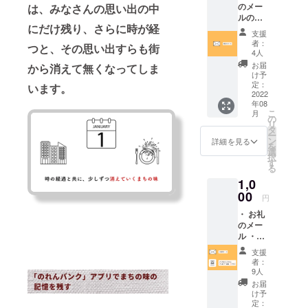
のメー
は、みなさんの思い出の中
食」企画・
ルの送
運営 しん
にだけ残り、さらに時が経
付
支援
くみブラン
者：
つと、その思い出すらも街
4人
ド大賞、
お届
から消えて無くなってしま
フィランソ
け予
定：
ロピー大賞
います。
2022
企業フィラ
年08
こ
月
ンソロピー
の
リ
タ
賞受賞。
ー
ン
詳細を見る
を
選
択
す
る
1,0
00
円
・ お礼
のメー
ル ・
「のれ
支援
んバン
者：
ク」
9人
ベータ
お届
版への
け予
先行ア
定：