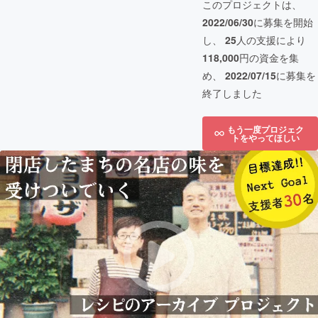
このプロジェクトは、
2022/06/30
に募集を開始
し、
25
人の支援により
118,000
円の資金を集
め、
2022/07/15
に募集を
終了しました
もう一度プロジェク
トをやってほしい