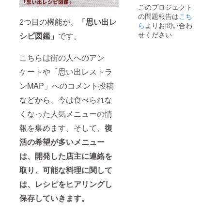
ウハウ
このプロジェクト
の共有
の問題報告は
こち
によ
2つ目の機能が、
「思い出レ
る、立
ら
よりお問い合わ
ち上げ
せください
シピ図鑑」
です。
支援と
なりま
す。要
こちらは街の人へのアン
素の追
ケートや「思い出レストラ
加や要
件の変
ンMAP」へのコメント投稿
更には
対応で
などから、今は食べられな
きませ
ん。
くなった人気メニューの情
報を集めます。そして、
復
活の希望が多いメニュー
は、開発した店主に連絡を
取り、可能な料理に関して
は、レシピをヒアリングし
保存していきます。