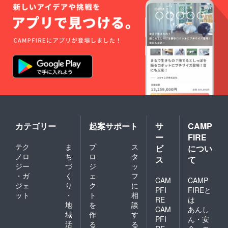
カテゴリー
起案サポート
サ
CAMP
ー
FIRE
テク
ま
プ
ス
ビ
につい
ノロ
ち
ロ
タ
ス
て
ジー
づ
ジ
ッ
・ガ
く
ェ
フ
CAM
CAMP
ジェ
り
ク
に
PFI
FIREと
ット
・
ト
相
RE
は
地
を
談
CAM
あんし
域
作
す
PFI
ん・安
活
る
る