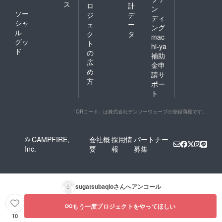
ス
ロ
計
ン
ソー
ジ
デ
ディ
シャ
ェ
ー
ング
ル
ク
タ
mac
グッ
ト
hi-ya
ド
の
補助
広
金申
め
請サ
方
ポー
ト
「QRコード」は株式会社デンソーウェーブの登録商標です。
© CAMPFIRE,
会社概
採用情
パートナー
Inc.
要
報
募集
sugatsubaqlo
さんへアンコール
もう一度プロジェクトをやってほしい
10