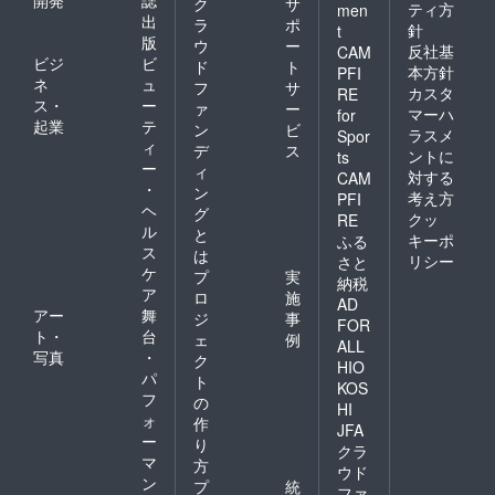
ク
サ
ティ方
men
出
ラ
ポ
針
t
版
ウ
ー
反社基
CAM
ビジ
ビ
ド
ト
本方針
PFI
ネ
ュ
フ
サ
カスタ
RE
ス・
ー
ァ
ー
マーハ
for
起業
テ
ン
ビ
ラスメ
Spor
ィ
デ
ス
ントに
ts
ー
ィ
対する
CAM
・
ン
考え方
PFI
ヘ
グ
クッ
RE
ル
と
キーポ
ふる
ス
は
リシー
さと
ケ
プ
実
納税
ア
ロ
施
AD
アー
舞
ジ
事
FOR
ト・
台
ェ
例
ALL
写真
・
ク
HIO
パ
ト
KOS
フ
の
HI
ォ
作
JFA
ー
り
クラ
マ
方
ウド
ン
プ
統
ファ