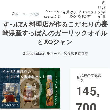
新
ロ
規
グ
会
プロジェクトを掲
はじ
プロジェクト
/
載するには
める
をさがす
イ
員
ン
登
すっぽん料理店が作るこだわりの長
録
崎県産すっぽんのガーリックオイル
とXOジャン
人気のプロ
注目のリ
注目の新着プロ
募集終了が近いプ
もうすぐ公開
ジェクト
ターン
ジェクト
ロジェクト
されます
sugatsubaqlo
フード・飲食店
京都府
アート・写真
音楽
現在の支援総
テクノロジー・ガジェット
ゲーム・サ
額
145,
映像・映画
書籍・雑誌
700
ビジネス・起業
チャレンジ