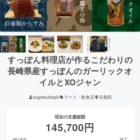
すっぽん料理店が作るこだわりの
長崎県産すっぽんのガーリックオ
イルとXOジャン
sugatsubaqlo
フード・飲食店
京都府
現在の支援総額
145,700
円
終了
48
%達成