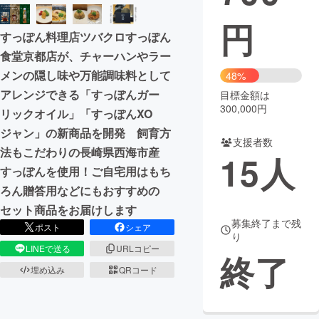
円
まちづくり・地域活性化
すっぽん料理店ツバクロすっぽん
食堂京都店が、チャーハンやラー
CAMPFIRE for Social Good
CAMPFIRE Creation
メンの隠し味や万能調味料として
48%
CAMPFIREふるさと納税
machi-ya
コミュニティ
アレンジできる「すっぽんガー
目標金額は
300,000円
リックオイル」「すっぽんXO
ジャン」の新商品を開発 飼育方
支援者数
法もこだわりの長崎県西海市産
15
人
すっぽんを使用！ご自宅用はもち
ろん贈答用などにもおすすめの
セット商品をお届けします
募集終了まで残
ポスト
シェア
り
LINEで送る
URLコピー
終了
埋め込み
QRコード