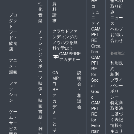
RE
全への
性
資
コ
取り組
化
料
ミュ
み
プロ
音
請
ニ
ニュー
ダク
楽
求
ティ
ス
ト
CAM
ヘルプ
クラウドファ
フー
チ
PFI
お問い
ンディングの
ド・
ャ
RE
合わせ
ノウハウを無
飲食
レ
Crea
料で学ぼう
店
ン
tion
各種規定
CAMPFIRE
ジ
CAM
アカデミー
アニ
ス
利用規
PFI
メ・
ポ
約
RE
漫画
ー
CA
説
細則
for
ツ
MP
明
プライ
Soci
ファ
映
FI
会
バシー
al
ッ
像
RE
・
ポリ
Goo
ショ
・
ア
相
シー
d
ン
映
カ
談
特定商
CAM
画
デ
会
取引法
PFI
ゲー
書
ミ
に基づ
RE
ム・
籍
ー
く表記
for
サー
・
と
情報セ
Ente
ビス
雑
は
キュリ
rtain
開発
誌