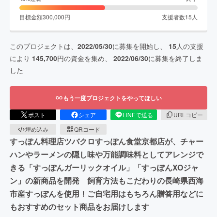
目標金額
300,000
円
支援者数
15
人
このプロジェクトは、
2022/05/30
に募集を開始し、
15
人の支援
により
145,700
円の資金を集め、
2022/06/30
に募集を終了しま
した
もう一度プロジェクトをやってほしい
ポスト
シェア
LINEで送る
URLコピー
埋め込み
QRコード
すっぽん料理店ツバクロすっぽん食堂京都店が、チャー
ハンやラーメンの隠し味や万能調味料としてアレンジで
きる「すっぽんガーリックオイル」「すっぽんXOジャ
ン」の新商品を開発 飼育方法もこだわりの長崎県西海
市産すっぽんを使用！ご自宅用はもちろん贈答用などに
もおすすめのセット商品をお届けします