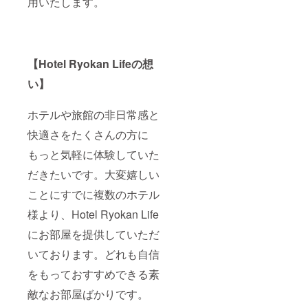
用いたします。
お決ま
ジデン
ラン
りにな
ス京都
ドーホ
りまし
クラ
テル京
たらお
シック
都ス
早めに
●ラン
イーツ
【Hotel Ryokan Lifeの想
ご連絡
ドーホ
●ラン
くださ
テルな
ドーレ
い】
い。
んば大
ジデン
阪ス
ス京都
イーツ
クラ
ホテルや旅館の非日常感と
●ラン
シック
ドーホ
●ラン
快適さをたくさんの方に
テル福
ドーホ
岡ア
テル福
もっと気軽に体験していた
ネック
岡ア
だきたいです。大変嬉しい
ス ●ラ
ネック
ンドー
ス ●ラ
ことにすでに複数のホテル
ホテル
ンドー
福岡ク
ホテル
様より、Hotel Ryokan Life
ラシッ
福岡ク
ク ●ラ
ラシッ
にお部屋を提供していただ
ンドー
ク ●ラ
ホテル
ンドー
いております。どれも自信
福岡 ●
ホテル
イビス
福岡 ●
をもっておすすめできる素
スタイ
イビス
敵なお部屋ばかりです。
ルズ大
スタイ
阪難波
ルズ大