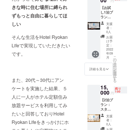
00
円
きな時に住む場所に縛られ
【お試
し1泊プ
ずもっと自由に暮らしてほ
ラン：
スタン
しい
支援
ダー
者：
ド】
0人
CAMPF
そんな生活をHotel Ryokan
お届
IRE限定
け予
スタン
Lifeで実現していただきたい
定：
ダード
2022
です。
年09
プラン
こ
月
のお部
の
リ
屋の中
タ
ー
からお
ン
詳細を見る
を
好きな
選
択
お部屋
す
また、20代～30代にアン
る
に1泊宿
15,
泊して
ケートを実施した結果、５
残り
いただ
000
100
円
けま
人に一人がホテル定額住み
【2泊プ
す。 利
ラン：
放題サービスを利用してみ
用可能
スタン
ホテル
たいと回答しておりHotel
ダー
数：5
支援
ド】
利用可
者：
Ryokan Lifeをきっかけにホ
CAMPF
能なお
0人
IRE限定
部屋の
お届