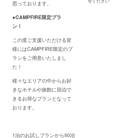
せください
思っております。
ては2名
シタ
イーツ
ディー
2023年
宿泊で
ディー
●ラン
ンセン
12月31
きる場
ンなん
ドーレ
トラル
日まで
●CAMPFIRE限定プラ
合もあ
ば大阪
ジデン
新宿東
【宿泊
るの
●ラン
ス京都
京 ●lyf
可能な
ン！
で、必
ドーホ
クラ
Tenjin
施設】
要な場
テル札
シック
Fukuok
●フレイ
合はお
幌ス
●ラン
a
ザース
この度ご支援いただける皆
問い合
イーツ
ドーホ
●HOTE
イート
わせく
●シタ
テル福
L
赤坂東
様にはCAMPFIRE限定のプ
ださ
ディー
岡ア
LITTLE
京 ●シ
ランをご用意いたしまし
い。 ※
ン京都
ネック
BIRD
タ
客室の
烏丸五
ス ●ラ
OKU-
ディー
た！
空き状
条 ●
ンドー
ASAKU
ンセン
況によ
ガーデ
ホテル
SA ●京
トラル
りご希
ンホテ
福岡ク
町家 雅
新宿東
様々なエリアの中からお好
望日に
ル金沢
ラシッ
清水邸
京
ご予約
●浅草橋
ク ●ラ
梅林庵
●VILLA
きなホテルや旅館に宿泊で
いただ
ベルモ
ンドー
●イビス
KOSHI
けない
ントホ
ホテル
大阪梅
DO
きるお得なプランとなって
場合が
テル ●
福岡 ●
田
KOTONI
おります。
ござい
ラン
イビス
●VILLA
●ラン
ます。
ドーホ
スタイ
KOSHI
ドーレ
宿泊希
テル京
ルズ大
DO
ジデン
望日が
都ス
阪難波
KOTONI
スすす
お決ま
イーツ
※1支援
●那覇
きのス
りにな
●ラン
につ
ビーチ
イーツ
1泊のお試しプランから50泊
りまし
ドーレ
き、原
サイド
●フレイ