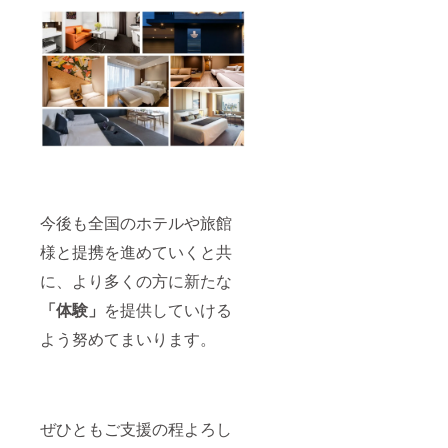
※1支援
阪難波
につ
※1支援
き、原
につ
則1名様
き、原
が対象
則1名様
となり
が対象
ます。
となり
ホテル
ます。
によっ
ホテル
ては2名
によっ
宿泊で
ては2名
きる場
宿泊で
合もあ
きる場
今後も全国のホテルや旅館
るの
合もあ
で、必
るの
様と提携を進めていくと共
要な場
で、必
合はお
要な場
に、より多くの方に新たな
問い合
合はお
わせく
問い合
「体験」
を提供していける
ださ
わせく
い。 ※
ださ
よう努めてまいります。
客室の
い。 ※
空き状
客室の
況によ
空き状
りご希
況によ
望日に
りご希
ぜひともご支援の程よろし
ご予約
望日に
いただ
ご予約