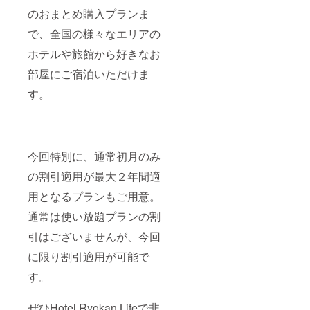
たらお
ジデン
則1名様
ホテル
ザーレ
のおまとめ購入プランま
早めに
ス京都
が対象
●シタ
ジデン
ご連絡
クラ
となり
ディー
ス南海
で、全国の様々なエリアの
くださ
シック
ます。
ンなん
大阪 ●
ホテルや旅館から好きなお
い。
●ラン
ホテル
ば大阪
シタ
ドーホ
によっ
●ラン
ディー
部屋にご宿泊いただけま
テル福
ては2名
ドーホ
ン新宿
岡ア
宿泊で
テル札
東京 ●
す。
ネック
きる場
幌ス
ラン
ス ●ラ
合もあ
イーツ
ドーホ
ンドー
るの
●京町家
テルな
ホテル
で、必
雅 清水
んば大
福岡ク
要な場
邸 紅葉
阪ス
ラシッ
合はお
庵 ●ラ
イーツ
今回特別に、通常初月のみ
ク ●ラ
問い合
ンドー
●lyf
ンドー
わせく
レジデ
Tenjin
の割引適用が最大２年間適
ホテル
ださ
ンスす
Fukuok
用となるプランもご用意。
福岡 ●
い。 ※
すきの
a
イビス
客室の
スイー
●HOTE
通常は使い放題プランの割
スタイ
空き状
ツ ●シ
L
ルズ大
況によ
タ
LITTLE
引はございませんが、今回
阪難波
りご希
ディー
BIRD
※1支援
望日に
ン京都
OKU-
に限り割引適用が可能で
につ
ご予約
烏丸五
ASAKU
き、原
いただ
条 ●フ
SA ●イ
す。
則1名様
けない
レイ
ビス大
が対象
場合が
ザーレ
阪梅田
ぜひHotel Ryokan Lifeで非
となり
ござい
ジデン
●那覇