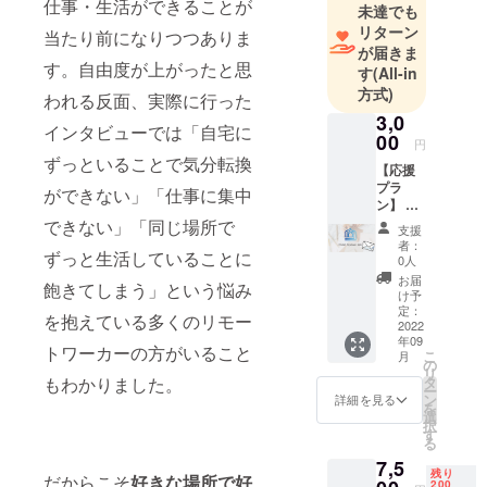
仕事・生活ができることが
未達でも
リターン
当たり前になりつつありま
が届きま
す。自由度が上がったと思
す
(All-in
方式)
われる反面、実際に行った
3,0
インタビューでは「自宅に
00
円
ずっといることで気分転換
【応援
プラ
ができない」「仕事に集中
ン】 本
プロ
できない」「同じ場所で
支援
ジェク
者：
ずっと生活していることに
トを応
0人
援して
お届
飽きてしまう」という悩み
くださ
け予
る方へ
定：
を抱えている多くのリモー
サンク
2022
年09
スレ
トワーカーの方がいること
こ
月
ターを
の
リ
お送り
タ
もわかりました。
ー
させて
ン
詳細を見る
を
いただ
選
択
きま
す
る
す。
7,5
残り
だからこそ
好きな場所で好
200