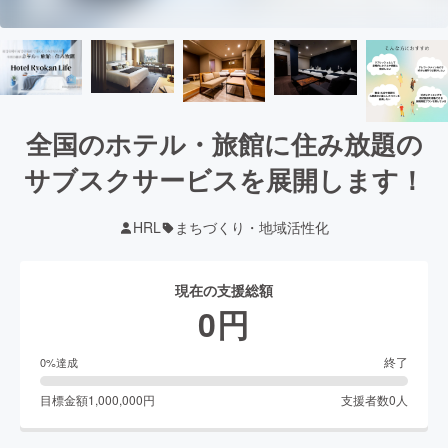
全国のホテル・旅館に住み放題の
サブスクサービスを展開します！
HRL
まちづくり・地域活性化
現在の支援総額
0
円
終了
0
%達成
目標金額
1,000,000
円
支援者数
0
人