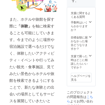
す。
シック
東京 ●
ビーチ
道・東
屋がご
●ラン
ラン
サイド
京・石
ざいま
ドーホ
ドーホ
ホテル
川・大
すので
支援に関するよ
テル福
テルな
●シタ
阪・京
別途ご
くある質問
岡ア
んば大
ディー
都・福
案内致
また、ホテルや旅館を探す
ネック
阪ス
ンなん
岡・沖
しま
手数料はいく
ス ●ラ
イーツ
ば大阪
縄 ご利
す。 利
際に
「体験」
を軸に検索す
らかかります
ンドー
●lyf
●ラン
用可能
用可能
か？
ることも可能にしていきま
ホテル
Tenjin
ドーホ
期間：
ホテル
福岡ク
Fukuok
テル札
2023年
数：23
目標金額に届
す。今までのように場所や
ラシッ
a
幌ス
12月31
利用可
かなかった場
ク ●ラ
●HOTE
イーツ
日まで
能なお
合どうなりま
宿泊施設で選べるだけでな
ンドー
L
●シタ
【宿泊
部屋の
すか？
ホテル
LITTLE
ディー
可能な
種類
く、体験したいアクティビ
福岡 ●
BIRD
ン京都
施設】
数：103
支援で困った
イビス
OKU-
烏丸五
●フレイ
利用可
ティ・イベントや行ってみ
時はどこに相
スタイ
ASAKU
条 ●
ザース
能なエ
談したらいい
たい観光・食事施設、見て
ルズ大
SA ●イ
ガーデ
イート
リア：
ですか？
阪難波
ビス大
ンホテ
赤坂東
北海
みたい景色からホテルや旅
※1支援
阪梅田
ル金沢
京 ●ア
道・東
ヘルプページを
につ
●那覇
●浅草橋
スコッ
京・石
見る
館を検索できるようにする
き、原
ビーチ
ベルモ
ト丸の
川・大
則1名様
サイド
ントホ
内東京
阪・京
ことで、新たな体験との出
が対象
ホテル
テル ●
●京町家
都・福
このプロジェクト
となり
●ワイズ
ラン
雅 釜座
岡・沖
会いの場所としてもサービ
の問題報告は
こち
ます。
イン那
ドーホ
邸 かみ
縄 ご利
スを展開していきたいと
ホテル
覇小禄
テル京
座庵 ●
用可能
ら
よりお問い合わ
によっ
駅前 ●
都ス
シタ
期間：