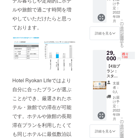
テル暮らしや定期的にホテ
スタン
種類
け予
ダード
数：12
定：
ルや旅館で過ごす時間を増
プラン
2022
利用可
年09
該当の
やしていただけたらと思っ
能なエ
こ
月
お部屋
リア：
の
リ
ております。
の中か
東京・
タ
ー
らお好
大阪・
ン
詳細を見る
を
きなお
沖縄 ご
選
択
部屋に2
利用可
す
る
泊宿泊
能期
29,
してい
間：
残り
ただけ
000
2023年
100
円
ます。
7月31日
【4泊プ
※連泊・
まで
ラン：
1泊ずつ
【宿泊
スタン
分けて
可能な
Hotel Ryokan Lifeではより
ダー
のご利
施設】
支援
ド】
用いず
●HOTE
者：
自分に合ったプランが選ぶ
CAMPF
れも可
L
0人
IRE限定
能で
LITTLE
ことができ、厳選されたホ
お届
スタン
す。 利
BIRD
け予
ダード
用可能
定：
テル・旅館での滞在が可能
OKU-
プラン
2022
ホテル
ASAKU
年09
です。ホテルや旅館の長期
該当の
数：5
SA ●浅
こ
月
お部屋
利用可
の
草橋ベ
リ
滞在プランを利用したくて
の中か
能なお
タ
ルモン
ー
らお好
部屋の
ン
トホテ
詳細を見る
も同じホテルに最低数泊以
を
きなお
種類
選
ル ●イ