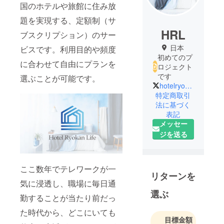
国のホテルや旅館に住み放
題を実現する、定額制（サ
HRL
ブスクリプション）のサー
日本
ビスです。利用目的や頻度
初めてのプ
に合わせて自由にプランを
ロジェクト
です
選ぶことが可能です。
hotelryokanlife
特定商取引
法に基づく
表記
メッセー
ジを送る
ここ数年でテレワークが一
リターンを
気に浸透し、職場に毎日通
選ぶ
勤することが当たり前だっ
た時代から、どこにいても
目標金額