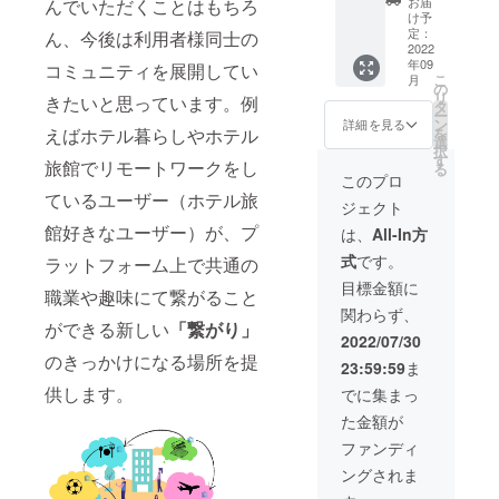
お届
んでいただくことはもちろ
さい。
ば大阪
ザース
利用可
用いず
CAMPF
け予
※客室の
●ラン
イート
能なエ
れも可
IRE限定
定：
ん、今後は利用者様同士の
空き状
ドーホ
赤坂東
リア：
能で
プレミ
2022
年09
況によ
テル札
京 ●シ
北海
す。 一
アムプ
コミュニティを展開してい
こ
月
りご希
幌ス
タ
道・東
部最低
ラン該
の
リ
きたいと思っています。例
望日に
イーツ
ディー
京・石
宿泊日
当のお
タ
ー
ご予約
●シタ
ンセン
川・大
数の設
部屋の
ン
詳細を見る
を
えばホテル暮らしやホテル
いただ
ディー
トラル
阪・京
定があ
中から
選
択
けない
ン京都
新宿東
都・福
るお部
お好き
す
旅館でリモートワークをし
る
場合が
烏丸五
京
岡・沖
屋がご
なお部
このプロ
ござい
条 ●
●VILLA
縄 【宿
ざいま
屋に150
ているユーザー（ホテル旅
ジェクト
ます。
ガーデ
KOSHI
泊可能
すので
泊宿泊
宿泊希
ンホテ
DO
な施
別途ご
してい
館好きなユーザー）が、プ
は、
All-In方
望日が
ル金沢
KOTONI
設】
案内致
ただけ
式
です。
ラットフォーム上で共通の
お決ま
●浅草橋
●ラン
●lyf
しま
ます。
りにな
ベルモ
ドーレ
Tenjin
す。 利
※連泊・
目標金額に
職業や趣味にて繋がること
りまし
ントホ
ジデン
Fukuok
用可能
1泊ずつ
関わらず、
たらお
テル ●
スすす
a
ホテル
分けて
ができる新しい
「繋がり」
早めに
ラン
きのス
●HOTE
数：28
のご利
2022/07/30
ご連絡
ドーホ
イーツ
L
利用可
用いず
のきっかけになる場所を提
23:59:59
ま
くださ
テル京
●フレイ
LITTLE
能なお
れも可
い。
都ス
ザーレ
BIRD
部屋の
能で
供します。
でに集まっ
イーツ
ジデン
OKU-
種類
す。 一
た金額が
●ラン
ス南海
ASAKU
数：120
部最低
ドーレ
大阪 ●
SA ●イ
利用可
宿泊日
ファンディ
ジデン
シタ
ビス大
能なエ
数の設
ングされま
ス京都
ディー
阪梅田
リア：
定があ
クラ
ン新宿
●那覇
北海
るお部