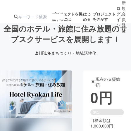
新
ロ
規
グ
会
プロジェクトを掲
はじ
プロジェクト
/
載するには
める
をさがす
イ
員
ン
登
全国のホテル・旅館に住み放題のサ
録
ブスクサービスを展開します！
人気のプロ
注目のリ
注目の新着プロ
募集終了が近いプ
もうすぐ公開
HRL
まちづくり・地域活性化
ジェクト
ターン
ジェクト
ロジェクト
されます
アート・写真
音楽
現在の支援総
額
0
円
テクノロジー・ガジェット
ゲーム・サ
映像・映画
書籍・雑誌
0%
目標金額は
1,000,000円
ビジネス・起業
チャレンジ