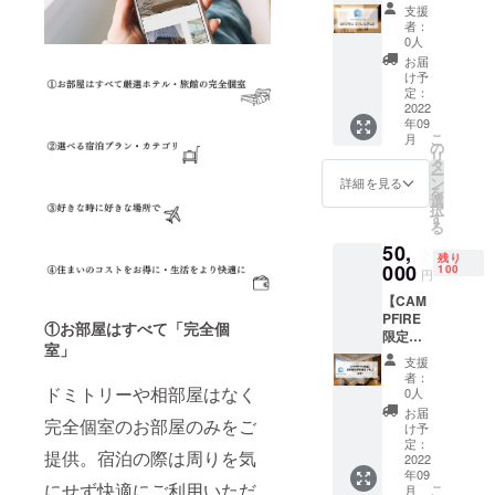
アム】
能期
阪梅田
わせく
支援
CAMPF
間：
●イビス
者：
ださ
IRE限定
2023年
0人
スタイ
い。 ※
プレミ
7月31日
ルズ大
お届
客室タ
アムプ
まで
け予
阪難波
イプに
ラン該
定：
【宿泊
●那覇
よっ
当のお
2022
可能な
ビーチ
て、ホ
年09
部屋の
施設】
サイド
テルカ
こ
月
中から
の
●HOTE
ホテル
テゴリ
リ
お好き
タ
L
※1支援
が変わ
ー
なお部
ン
LITTLE
詳細を見る
につ
るた
を
屋に2泊
選
BIRD
き、原
め、宿
択
宿泊し
す
OKU-
則1名様
泊申し
る
ていた
ASAKU
が対象
込み時
50,
だけま
SA ●浅
となり
にお問
残り
す。 ※
000
100
草橋ベ
ます。
円
い合わ
連泊・1
ルモン
ホテル
せくだ
【CAM
泊ずつ
トホテ
によっ
さい。
PFIRE
分けて
ル ●イ
ては2名
①お部屋はすべて「完全個
※客室の
限定】
のご利
ビス大
宿泊で
空き状
室」
初月割
用いず
阪梅田
きる場
支援
況によ
引特別
れも可
●イビス
者：
合もあ
りご希
延長プ
能で
ドミトリーや相部屋はなく
0人
スタイ
るの
望日に
ラン（2
す。 利
ルズ大
お届
で、必
ご予約
完全個室のお部屋のみをご
年） 通
用可能
け予
阪難波
要な場
いただ
常初月
ホテル
定：
●那覇
合はお
けない
提供。宿泊の際は周りを気
のみ適
2022
数：7
ビーチ
問い合
場合が
年09
用の約
利用可
サイド
わせく
にせず快適にご利用いただ
ござい
こ
月
20％割