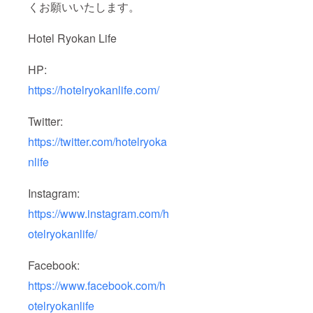
くお願いいたします。
けない
いただ
場合が
けない
ござい
場合が
Hotel Ryokan Life
ます。
ござい
宿泊希
ます。
望日が
宿泊希
HP:
お決ま
望日が
りにな
お決ま
https://hotelryokanlife.com/
りまし
りにな
たらお
りまし
Twitter:
早めに
たらお
ご連絡
早めに
https://twitter.com/hotelryoka
くださ
ご連絡
い。
くださ
nlife
い。
Instagram:
https://www.instagram.com/h
otelryokanlife/
Facebook:
https://www.facebook.com/h
otelryokanlife