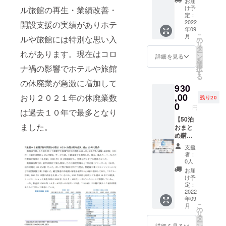
お届
スタイ
7月31日
泊プラ
ド】
け予
ル旅館の再生・業績改善・
ルズ大
まで
ンに関
CAMPF
定：
阪難波
【宿泊
して約
IRE限定
2022
開設支援の実績がありホテ
年09
●那覇
可能な
20％の
スタン
こ
月
ルや旅館には特別な思い入
ビーチ
施設】
割引が
ダード
の
リ
サイド
●京町家
適用さ
プラン
タ
ー
れがあります。現在はコロ
ホテル
雅 釜座
れます
該当の
ン
詳細を見る
を
※1支援
邸 かみ
が、こ
お部屋
選
ナ禍の影響でホテルや旅館
択
につ
座庵 ●
の法人
の中か
す
る
き、原
京町家
プラン
らお好
の休廃業が急激に増加して
930
則1名様
雅 釜座
では表
きなお
が対象
邸 しも
示人数
部屋に
,00
おり２０２１年の休廃業数
残り20
となり
座庵 ●
分のプ
50泊宿
0
円
ます。
京町家
ラン割
泊して
は過去１０年で最多となり
ホテル
雅 清水
引約
いただ
【50泊
ました。
によっ
邸 梅林
20％の
けま
おまと
ては2名
庵 ●京
適用期
す。 ※
め購入
宿泊で
町家 雅
間を2年
連泊・1
プラ
支援
きる場
清水邸
間に延
泊ずつ
ン：プ
者：
合もあ
紅葉庵
長でき
分けて
レミア
0人
るの
●フレイ
るオプ
のご利
ム】
お届
で、必
ザース
ション
用いず
CAMPF
け予
要な場
イート
（月3
れも可
IRE限定
定：
合はお
赤坂
泊、5
能で
プレミ
2022
年09
問い合
●VILLA
泊、10
す。 ※
アムプ
こ
月
わせく
KOSHI
泊プラ
一部最
ラン該
の
リ
ださ
DO
ンが対
低宿泊
当のお
タ
ー
い。 ※
KOTONI
象）の
日数の
部屋の
ン
詳細を見る