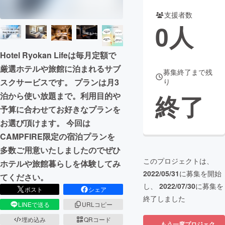
支援者数
まちづくり・地域活性化
0
人
CAMPFIRE for Social Good
CAMPFIRE Creation
Hotel Ryokan Lifeは毎月定額で
CAMPFIREふるさと納税
machi-ya
コミュニティ
厳選ホテルや旅館に泊まれるサブ
募集終了まで残
スクサービスです。 プランは月3
り
終了
泊から使い放題まで。利用目的や
予算に合わせてお好きなプランを
お選び頂けます。 今回は
CAMPFIRE限定の宿泊プランを
多数ご用意いたしましたのでぜひ
このプロジェクトは、
ホテルや旅館暮らしを体験してみ
2022/05/31
に募集を開始
てください。
し、
2022/07/30
に募集を
ポスト
シェア
終了しました
LINEで送る
URLコピー
埋め込み
QRコード
もう一度プロジェク