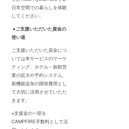
ます。
ます。
ス南海
ビーチ
日常空間での暮らしを体験
ホテル
宿泊希
大阪 ●
サイド
によっ
望日が
京町家
ホテル
してください。
ては2名
お決ま
雅 釜座
●ワイズ
宿泊で
りにな
邸 しも
イン那
きる場
りまし
座庵 ●
覇小禄
●ご支援いただいた資金の
合もあ
たらお
ガーデ
駅前 ●
るの
早めに
ンホテ
シタ
使い道
で、必
ご連絡
ル金沢
ディー
要な場
くださ
●シタ
ンなん
ご支援いただいた資金につ
合はお
い。
ディー
ば大阪
問い合
ン新宿
●ラン
いては本サービスのマーケ
わせく
東京 ●
ドーホ
ださ
ワイズ
テル札
ティング、ホテル・旅館営
い。 ※
イン那
幌ス
客室の
覇小禄
イーツ
業の拡大や予約システム、
空き状
駅前 ●
●シタ
況によ
浅草橋
ディー
新機能追加の開発費用とし
りご希
ベルモ
ン京都
望日に
ントホ
烏丸五
て大切に活用させていただ
ご予約
テル ●
条 ●
きます。
いただ
ラン
ガーデ
けない
ドーホ
ンホテ
場合が
テル京
ル金沢
※支援金の一部を
ござい
都ス
●浅草橋
ます。
イーツ
ベルモ
CAMPFIRE手数料として活
宿泊希
●ラン
ントホ
望日が
ドーレ
テル ●