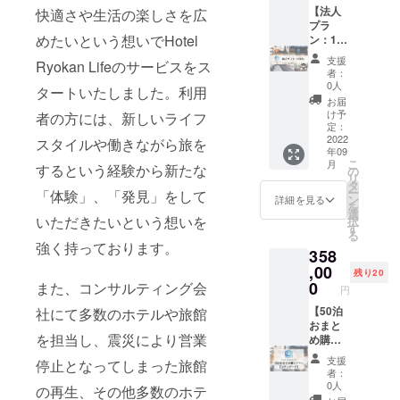
雅 清水
20％の
連泊・1
【法人
ござい
快適さや生活の楽しさを広
邸 梅林
適用期
泊ずつ
プラ
ます。
めたいという想いでHotel
庵 ●京
間を2年
分けて
ン：10
宿泊希
町家 雅
間に延
のご利
名】
望日が
支援
Ryokan Lifeのサービスをス
清水邸
長でき
用いず
CAMPF
お決ま
者：
紅葉庵
るオプ
れも可
IREにて
りにな
0人
タートいたしました。利用
●フレイ
ション
能で
法人プ
りまし
お届
ザース
（月3
す。 利
ラン
たらお
け予
者の方には、新しいライフ
イート
泊、5
用可能
（10
早めに
定：
赤坂
泊、10
ホテル
名）を
2022
ご連絡
スタイルや働きながら旅を
年09
●VILLA
泊プラ
数：11
ご購入
くださ
こ
月
KOSHI
ンが対
利用可
いただ
するという経験から新たな
い。
の
リ
DO
象）の
能なお
くと通
タ
ー
「体験」、「発見」をして
KOTONI
販売と
部屋の
常初月
ン
詳細を見る
を
●HOTE
なりま
種類
のみの
選
いただきたいという想いを
択
L
す。実
数：23
約20％
す
る
LITTLE
際の宿
利用可
割引が2
強く持っております。
358
BIRD
泊プラ
能なエ
年間適
OKU-
ン料金
リア：
用とな
,00
残り20
ASAKU
は、HP
北海
りま
0
また、コンサルティング会
円
SA ●浅
をご確
道・東
す。 HP
草橋ベ
認くだ
京・大
経由で
【50泊
社にて多数のホテルや旅館
ルモン
さい
阪・京
の通常
おまと
を担当し、震災により営業
トホテ
都・沖
予約で
め購入
ル ●イ
縄 ご利
は、初
プラ
支援
停止となってしまった旅館
ビス大
用可能
月のみ
ン：ス
者：
阪梅田
期間：
月3泊、
タン
0人
の再生、その他多数のホテ
●イビス
2023年
5泊、10
ダー