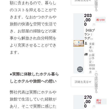
さい。
を
額に含まれるので、暮らし
なりま
種類
約20％
●那覇
選
※客室の
択
す。実
数：23
割引が2
ビーチ
す
空き状
のコストを抑えることがで
る
際の宿
利用可
年間適
サイド
況によ
203
泊プラ
能なエ
用とな
ホテル
りご希
きます。なおかつホテルや
ン料金
リア：
りま
,00
※客室タ
望日に
残り50
は、HP
北海
す。 HP
イプに
0
旅館の快適な空間で生活で
ご予約
円
をご確
道・東
経由で
よっ
いただ
認くだ
京・大
の通常
【4泊プ
き、お部屋の掃除などの家
て、ホ
けない
さい
阪・京
予約で
ラン：
テルカ
場合が
事から解放され自分時間を
都・沖
は、初
ラグ
テゴリ
ござい
縄 ご利
月のみ
ジュア
が変わ
ます。
支援
より充実させることができ
用可能
月3泊、
リー】
るた
宿泊希
者：
期間：
5泊、10
CAMPF
め、宿
0人
望日が
ます。
2023年
泊プラ
IRE限定
泊申し
お決ま
お届
7月31日
ンに関
ラグ
込み時
け予
りにな
まで
して約
ジュア
にお問
定：
りまし
【宿泊
20％の
リープ
2022
い合わ
たらお
年09
可能な
割引が
ラン該
せくだ
早めに
こ
月
施設】
適用さ
当のお
●実際に体験したホテル暮ら
さい。
の
ご連絡
リ
●京町家
れます
部屋の
※客室の
タ
くださ
ー
しとホテルや旅館への想い
雅 釜座
が、こ
中から
空き状
ン
詳細を見る
い。
を
邸 かみ
の法人
お好き
況によ
選
択
座庵 ●
プラン
なお部
りご希
す
る
弊社代表は実際にホテルや
京町家
では表
屋に4泊
望日に
270
雅 釜座
示人数
宿泊し
ご予約
旅館で生活していた経験が
邸 しも
分のプ
ていた
,00
いただ
残り
100
座庵 ●
ラン割
だけま
けない
0
あり、そこで実際に感じた
円
京町家
引約
す。 ※
場合が