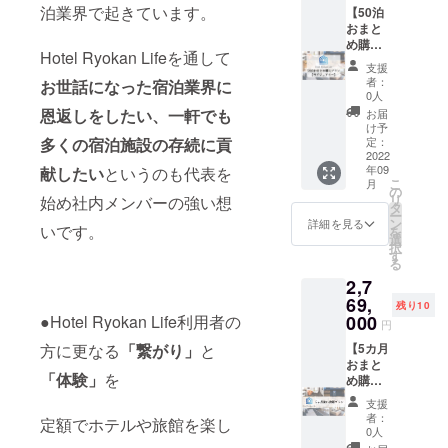
泊業界で起きています。
お決ま
ホテル
用可能
用可能
連泊・1
【50泊
りにな
によっ
期間：
ホテル
泊ずつ
おまと
りまし
ては2名
2023年
数：23
分けて
め購入
Hotel Ryokan Lifeを通して
たらお
宿泊で
12月31
利用可
のご利
プラ
支援
早めに
きる場
日まで
能なお
用いず
ン：ラ
者：
お世話になった宿泊業界に
ご連絡
合もあ
【宿泊
部屋の
れも可
グジュ
0人
くださ
るの
可能な
種類
能で
ア
恩返しをしたい、一軒でも
お届
い。
で、必
施設】
数：103
す。 一
リー】
け予
要な場
●lyf
利用可
部最低
CAMPF
定：
多くの宿泊施設の存続に貢
合はお
Tenjin
能なエ
宿泊日
IRE限定
2022
年09
献したい
というのも代表を
問い合
Fukuok
リア：
数の設
ラグ
こ
月
わせく
a
北海
定があ
ジュア
の
リ
始め社内メンバーの強い想
ださ
●HOTE
道・東
るお部
リープ
タ
ー
い。 ※
L
京・石
屋がご
ラン該
ン
詳細を見る
いです。
を
客室タ
LITTLE
川・大
ざいま
当のお
選
択
イプに
BIRD
阪・京
すので
部屋の
す
る
よっ
OKU-
都・福
別途ご
中から
2,7
て、ホ
ASAKU
岡・沖
案内致
お好き
テルカ
SA ●イ
縄 ご利
しま
なお部
69,
残り10
テゴリ
ビス大
用可能
す。 利
屋に50
000
●Hotel Ryokan Life利用者の
円
が変わ
阪梅田
期間：
用可能
泊宿泊
るた
●那覇
2023年
ホテル
してい
【5カ月
方に更なる
「繋がり」
と
め、宿
ビーチ
12月31
数：15
ただけ
おまと
「体験」
を
泊申し
サイド
日まで
利用可
ます。
め購入
込み時
ホテル
【宿泊
能なお
※連泊・
プラ
支援
にお問
●シタ
可能な
部屋の
1泊ずつ
ン：プ
者：
定額でホテルや旅館を楽し
い合わ
ディー
施設】
種類
分けて
レミア
0人
せくだ
ンなん
●フレイ
数：61
のご利
ム】