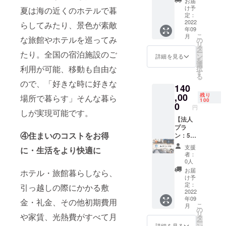
ホテル
お届
くださ
ンに関
ラグ
【宿泊
け予
によっ
夏は海の近くのホテルで暮
い。
して約
ジュア
可能な
定：
ては2名
20％の
リープ
2022
施設】
らしてみたり、景色が素敵
宿泊で
年09
割引が
ラン該
●フレイ
きる場
こ
月
適用さ
当のお
な旅館やホテルを巡ってみ
ザース
の
合もあ
リ
れます
部屋の
イート
タ
るの
ー
たり。全国の宿泊施設のご
が、こ
中から
赤坂
ン
詳細を見る
で、必
を
の法人
お好き
●VILLA
選
要な場
利用が可能、移動も自由な
択
プラン
なお部
KOSHI
す
合はお
る
では表
屋に2泊
DO
問い合
ので、「好きな時に好きな
140
示人数
宿泊し
KOTONI
わせく
分のプ
ていた
,00
●HOTE
残り
場所で暮らす」そんな暮ら
ださ
100
ラン割
だけま
L
0
い。 ※
円
引約
す。 ※
しが実現可能です。
LITTLE
客室タ
20％の
連泊・1
【法人
BIRD
イプに
適用期
泊ずつ
プラ
OKU-
よっ
④住まいのコストをお得
間を2年
分けて
ン：5
ASAKU
て、ホ
間に延
のご利
名】
SA ●浅
テルカ
支援
に・生活をより快適に
長でき
用いず
CAMPF
草橋ベ
テゴリ
者：
るオプ
れも可
IREにて
ルモン
0人
が変わ
ション
能で
法人プ
トホテ
るた
お届
ホテル・旅館暮らしなら、
（月3
す。 利
ラン（5
ル ●イ
け予
め、宿
泊、5
用可能
名）を
ビス大
定：
引っ越しの際にかかる敷
泊申し
泊、10
ホテル
ご購入
2022
阪梅田
込み時
年09
泊プラ
数：11
いただ
●イビス
金・礼金、その他初期費用
にお問
こ
月
ンが対
利用可
くと通
スタイ
の
い合わ
リ
や家賃、光熱費がすべて月
象）の
能なお
常初月
ルズ大
タ
せくだ
ー
販売と
部屋の
のみの
阪難波
ン
詳細を見る