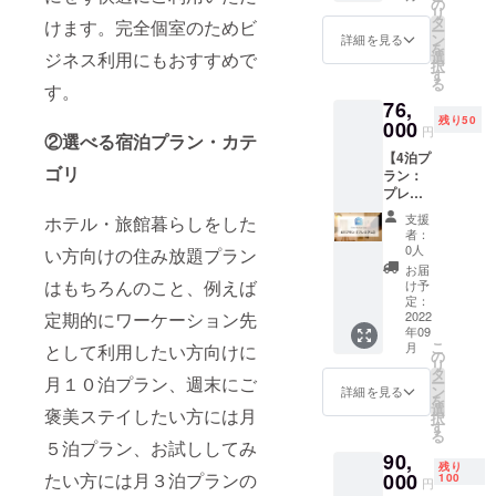
能なお
の
ホテル
ださ
ます。
リ
引（月3
部屋の
タ
※1支援
けます。完全個室のためビ
い。 ※
宿泊希
ー
泊・5
種類
ン
詳細を見る
につ
客室タ
望日が
を
泊・10
数：19
選
ジネス利用にもおすすめで
き、原
イプに
お決ま
択
泊プラ
利用可
す
則1名様
よっ
りにな
る
ン）を2
す。
能なエ
が対象
て、ホ
りまし
76,
年間利
リア：
となり
テルカ
たらお
残り50
用可能
000
北海
ます。
円
テゴリ
早めに
②選べる宿泊プラン・カテ
なプラ
道・東
ホテル
が変わ
ご連絡
【4泊プ
ンとな
京・大
によっ
るた
くださ
ゴリ
ラン：
りま
阪・沖
ては2名
め、宿
い。
プレミ
す。
縄 ご利
宿泊で
泊申し
アム】
用可能
きる場
支援
ホテル・旅館暮らしをした
込み時
CAMPF
期間：
者：
合もあ
にお問
IRE限定
2023年
0人
い方向けの住み放題プラン
るの
い合わ
プレミ
7月31日
お届
で、必
せくだ
アムプ
はもちろんのこと、例えば
まで
け予
要な場
さい。
ラン該
定：
【宿泊
合はお
※客室の
当のお
2022
定期的にワーケーション先
可能な
問い合
空き状
年09
部屋の
施設】
わせく
況によ
こ
月
として利用したい方向けに
中から
の
●フレイ
ださ
りご希
リ
お好き
タ
ザース
い。 ※
望日に
月１０泊プラン、週末にご
ー
なお部
ン
イート
詳細を見る
客室タ
ご予約
を
屋に4泊
選
赤坂
褒美ステイしたい方には月
イプに
いただ
択
宿泊し
す
●VILLA
よっ
けない
る
ていた
KOSHI
５泊プラン、お試ししてみ
て、ホ
場合が
90,
だけま
DO
テルカ
残り
ござい
す。 ※
000
たい方には月３泊プランの
100
KOTONI
円
テゴリ
ます。
連泊・1