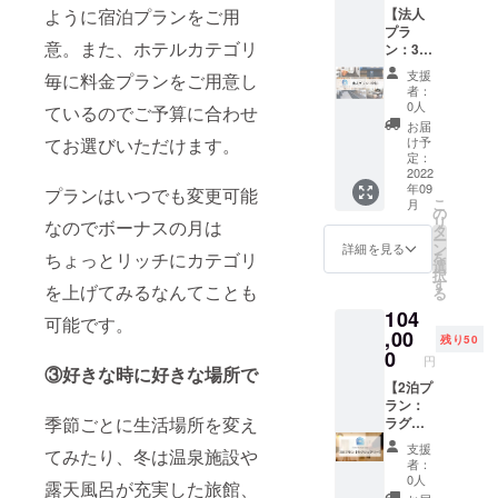
●HOTE
が変わ
宿泊希
【法人
ように宿泊プランをご用
泊ずつ
L
るた
望日が
プラ
分けて
LITTLE
め、宿
お決ま
意。また、ホテルカテゴリ
ン：3
のご利
BIRD
泊申し
りにな
名】
用いず
OKU-
支援
込み時
毎に料金プランをご用意し
りまし
CAMPF
れも可
ASAKU
者：
にお問
たらお
IREにて
能で
0人
SA ●浅
ているのでご予算に合わせ
い合わ
早めに
法人プ
す。 利
草橋ベ
お届
せくだ
ご連絡
ラン（3
用可能
け予
てお選びいただけます。
ルモン
さい。
くださ
名）を
ホテル
定：
トホテ
※客室の
い。
ご購入
2022
数：7
ル ●イ
空き状
年09
いただ
プランはいつでも変更可能
利用可
ビス大
況によ
こ
月
くと通
能なお
の
阪梅田
りご希
リ
なのでボーナスの月は
常初月
部屋の
タ
●イビス
望日に
ー
のみの
種類
ン
詳細を見る
スタイ
ご予約
を
ちょっとリッチにカテゴリ
約20％
数：19
選
ルズ大
いただ
択
割引が2
利用可
す
阪難波
を上げてみるなんてことも
けない
る
年間適
能なエ
●那覇
場合が
104
用とな
リア：
可能です。
ビーチ
ござい
りま
,00
北海
サイド
残り50
ます。
す。 HP
道・東
0
ホテル
円
宿泊希
経由で
京・大
③好きな時に好きな場所で
※1支援
望日が
の通常
【2泊プ
阪・沖
につ
お決ま
予約で
ラン：
縄 ご利
き、原
りにな
季節ごとに生活場所を変え
は、初
ラグ
用可能
則1名様
りまし
月のみ
ジュア
期間：
が対象
支援
たらお
てみたり、冬は温泉施設や
月3泊、
リー】
2023年
となり
者：
早めに
5泊、10
CAMPF
7月31日
0人
ます。
露天風呂が充実した旅館、
ご連絡
泊プラ
IRE限定
まで