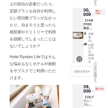
択
部屋に4
数：12
す
ビス大
上の宿泊が必要だったり、
る
泊宿泊
利用可
阪梅田
30,
してい
能なエ
定額プランも自分が利用し
●イビス
残り
ただけ
000
リア：
100
スタイ
円
ます。
たい宿泊数プランがなかっ
東京・
ルズ大
【CAM
※連泊・
大阪・
阪難波
たり、泊まろうと思ったら
PFIRE
1泊ずつ
沖縄 ご
●那覇
限定】
分けて
利用可
ビーチ
相部屋やドミトリーで利用
初月割
のご利
能期
サイド
支援
引特別
用いず
間：
ホテル
者：
を躊躇してしまったことは
延長プ
れも可
2023年
0人
※1支援
ラン（1
能で
7月31日
につ
お届
ないでしょうか？
年） 通
す。 利
まで
け予
き、原
常初月
用可能
定：
【宿泊
則1名様
のみ適
2022
ホテル
Hotel Ryokan Lifeではそん
可能な
が対象
年09
用の約
数：5
施設】
となり
こ
月
20％割
な悩みもなくホテルや旅館
利用可
の
●HOTE
ます。
リ
引（月3
能なお
タ
L
ホテル
ー
をサブスクでご利用いただ
泊・5
部屋の
ン
LITTLE
詳細を見る
によっ
を
泊・10
種類
選
BIRD
ては2名
けます。
択
泊プラ
数：12
す
OKU-
宿泊で
る
ン）を1
利用可
ASAKU
きる場
39,
年間利
能なエ
SA ●浅
合もあ
残り50
用可能
000
リア：
草橋ベ
るの
円
なプラ
東京・
ルモン
で、必
【2泊プ
ンとな
大阪・
トホテ
要な場
ラン：
りま
沖縄 ご
ル ●イ
合はお
プレミ
す。
利用可
ビス大
問い合