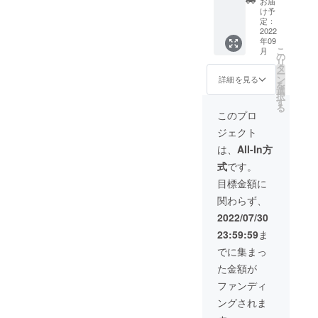
お届
さい。
ば大阪
ザース
利用可
用いず
CAMPF
け予
※客室の
●ラン
イート
能なエ
れも可
IRE限定
定：
空き状
ドーホ
赤坂東
リア：
能で
プレミ
2022
年09
況によ
テル札
京 ●シ
北海
す。 一
アムプ
こ
月
りご希
幌ス
タ
道・東
部最低
ラン該
の
リ
望日に
イーツ
ディー
京・石
宿泊日
当のお
タ
ー
ご予約
●シタ
ンセン
川・大
数の設
部屋の
ン
詳細を見る
を
いただ
ディー
トラル
阪・京
定があ
中から
選
択
けない
ン京都
新宿東
都・福
るお部
お好き
す
る
場合が
烏丸五
京
岡・沖
屋がご
なお部
このプロ
ござい
条 ●
●VILLA
縄 【宿
ざいま
屋に150
ジェクト
ます。
ガーデ
KOSHI
泊可能
すので
泊宿泊
宿泊希
ンホテ
DO
な施
別途ご
してい
は、
All-In方
望日が
ル金沢
KOTONI
設】
案内致
ただけ
式
です。
お決ま
●浅草橋
●ラン
●lyf
しま
ます。
りにな
ベルモ
ドーレ
Tenjin
す。 利
※連泊・
目標金額に
りまし
ントホ
ジデン
Fukuok
用可能
1泊ずつ
関わらず、
たらお
テル ●
スすす
a
ホテル
分けて
早めに
ラン
きのス
●HOTE
数：28
のご利
2022/07/30
ご連絡
ドーホ
イーツ
L
利用可
用いず
23:59:59
ま
くださ
テル京
●フレイ
LITTLE
能なお
れも可
い。
都ス
ザーレ
BIRD
部屋の
能で
でに集まっ
イーツ
ジデン
OKU-
種類
す。 一
た金額が
●ラン
ス南海
ASAKU
数：120
部最低
ドーレ
大阪 ●
SA ●イ
利用可
宿泊日
ファンディ
ジデン
シタ
ビス大
能なエ
数の設
ングされま
ス京都
ディー
阪梅田
リア：
定があ
クラ
ン新宿
●那覇
北海
るお部