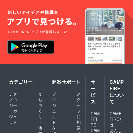
たらお
ジデン
則1名様
ホテル
ザーレ
早めに
ス京都
が対象
●シタ
ジデン
ご連絡
クラ
となり
ディー
ス南海
くださ
シック
ます。
ンなん
大阪 ●
い。
●ラン
ホテル
ば大阪
シタ
ドーホ
によっ
●ラン
ディー
テル福
ては2名
ドーホ
ン新宿
岡ア
宿泊で
テル札
東京 ●
ネック
きる場
幌ス
ラン
ス ●ラ
合もあ
イーツ
ドーホ
ンドー
るの
●京町家
テルな
ホテル
で、必
雅 清水
んば大
福岡ク
要な場
邸 紅葉
阪ス
ラシッ
合はお
庵 ●ラ
イーツ
ク ●ラ
問い合
ンドー
●lyf
ンドー
わせく
レジデ
Tenjin
ホテル
ださ
ンスす
Fukuok
カテゴリー
起案サポート
サ
CAMP
福岡 ●
い。 ※
すきの
a
ー
FIRE
イビス
客室の
スイー
●HOTE
テク
ま
プ
ス
スタイ
空き状
ツ ●シ
L
ビ
につい
ルズ大
況によ
タ
LITTLE
ノロ
ち
ロ
タ
ス
て
阪難波
りご希
ディー
BIRD
ジー
づ
ジ
ッ
※1支援
望日に
ン京都
OKU-
・ガ
く
ェ
フ
につ
ご予約
烏丸五
ASAKU
CAM
CAMP
ジェ
り
ク
に
き、原
いただ
条 ●フ
SA ●イ
PFI
FIREと
ット
・
ト
相
則1名様
けない
レイ
ビス大
RE
は
が対象
場合が
ザーレ
阪梅田
地
を
談
CAM
あんし
となり
ござい
ジデン
●那覇