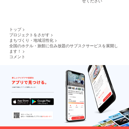
せください
ては2名
シタ
イーツ
ディー
2023年
宿泊で
ディー
●ラン
ンセン
12月31
きる場
ンなん
ドーレ
トラル
日まで
合もあ
ば大阪
ジデン
新宿東
【宿泊
るの
●ラン
ス京都
京 ●lyf
可能な
で、必
ドーホ
クラ
Tenjin
施設】
トップ
>
要な場
テル札
シック
Fukuok
●フレイ
プロジェクトをさがす
>
合はお
幌ス
●ラン
a
ザース
まちづくり・地域活性化
>
問い合
イーツ
ドーホ
●HOTE
イート
わせく
●シタ
テル福
L
赤坂東
全国のホテル・旅館に住み放題のサブスクサービスを展開し
ださ
ディー
岡ア
LITTLE
京 ●シ
ます！
>
い。 ※
ン京都
ネック
BIRD
タ
コメント
客室の
烏丸五
ス ●ラ
OKU-
ディー
空き状
条 ●
ンドー
ASAKU
ンセン
況によ
ガーデ
ホテル
SA ●京
トラル
りご希
ンホテ
福岡ク
町家 雅
新宿東
望日に
ル金沢
ラシッ
清水邸
京
ご予約
●浅草橋
ク ●ラ
梅林庵
●VILLA
いただ
ベルモ
ンドー
●イビス
KOSHI
けない
ントホ
ホテル
大阪梅
DO
場合が
テル ●
福岡 ●
田
KOTONI
ござい
ラン
イビス
●VILLA
●ラン
ます。
ドーホ
スタイ
KOSHI
ドーレ
宿泊希
テル京
ルズ大
DO
ジデン
望日が
都ス
阪難波
KOTONI
スすす
お決ま
イーツ
※1支援
●那覇
きのス
りにな
●ラン
につ
ビーチ
イーツ
りまし
ドーレ
き、原
サイド
●フレイ