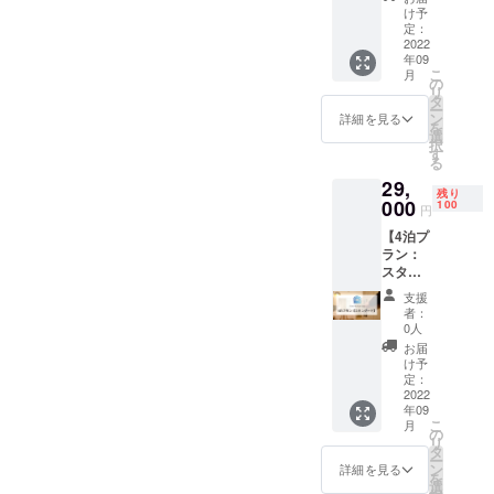
スタン
種類
け予
ダード
数：12
定：
プラン
2022
利用可
年09
該当の
能なエ
こ
月
お部屋
リア：
の
リ
の中か
東京・
タ
ー
らお好
大阪・
ン
詳細を見る
を
きなお
沖縄 ご
選
択
部屋に2
利用可
す
る
泊宿泊
能期
29,
してい
間：
残り
ただけ
000
2023年
100
円
ます。
7月31日
【4泊プ
※連泊・
まで
ラン：
1泊ずつ
【宿泊
スタン
分けて
可能な
ダー
のご利
施設】
支援
ド】
用いず
●HOTE
者：
CAMPF
れも可
L
0人
IRE限定
能で
LITTLE
お届
スタン
す。 利
BIRD
け予
ダード
用可能
定：
OKU-
プラン
2022
ホテル
ASAKU
年09
該当の
数：5
SA ●浅
こ
月
お部屋
利用可
の
草橋ベ
リ
の中か
能なお
タ
ルモン
ー
らお好
部屋の
ン
トホテ
詳細を見る
を
きなお
種類
選
ル ●イ