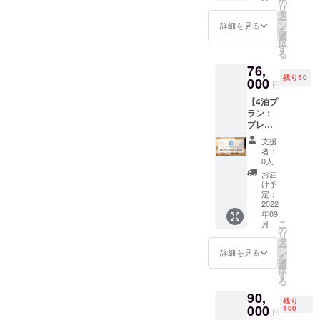
能なお
の
ホテル
ださ
ます。
リ
引（月3
部屋の
タ
※1支援
い。 ※
宿泊希
ー
泊・5
種類
ン
詳細を見る
につ
客室タ
望日が
を
泊・10
数：19
選
き、原
イプに
お決ま
択
泊プラ
利用可
す
則1名様
よっ
りにな
る
ン）を2
能なエ
が対象
て、ホ
りまし
76,
年間利
リア：
となり
テルカ
たらお
残り50
用可能
000
北海
ます。
円
テゴリ
早めに
なプラ
道・東
ホテル
が変わ
ご連絡
【4泊プ
ンとな
京・大
によっ
るた
くださ
ラン：
りま
阪・沖
ては2名
め、宿
い。
プレミ
す。
縄 ご利
宿泊で
泊申し
アム】
用可能
きる場
支援
込み時
CAMPF
期間：
者：
合もあ
にお問
IRE限定
2023年
0人
るの
い合わ
プレミ
7月31日
お届
で、必
せくだ
アムプ
まで
け予
要な場
さい。
ラン該
定：
【宿泊
合はお
※客室の
当のお
2022
可能な
問い合
空き状
年09
部屋の
施設】
わせく
況によ
こ
月
中から
の
●フレイ
ださ
りご希
リ
お好き
タ
ザース
い。 ※
望日に
ー
なお部
ン
イート
詳細を見る
客室タ
ご予約
を
屋に4泊
選
赤坂
イプに
いただ
択
宿泊し
す
●VILLA
よっ
けない
る
ていた
KOSHI
て、ホ
場合が
90,
だけま
DO
テルカ
残り
ござい
す。 ※
000
100
KOTONI
円
テゴリ
ます。
連泊・1