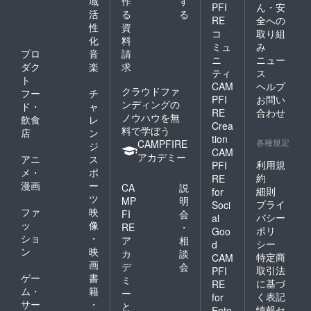
域
作
す
PFI
ん・安
ます。
ます。
ス南海
ビーチ
活
る
る
ホテル
宿泊希
大阪 ●
サイド
RE
全への
性
資
によっ
望日が
京町家
ホテル
コ
取り組
化
料
ては2名
お決ま
雅 釜座
●ワイズ
ミュ
み
宿泊で
りにな
邸 しも
イン那
プロ
音
請
ニ
ニュー
きる場
りまし
座庵 ●
覇小禄
ダク
楽
求
ティ
ス
合もあ
たらお
ガーデ
駅前 ●
ト
CAM
ヘルプ
るの
早めに
ンホテ
シタ
クラウドファ
フー
チ
で、必
ご連絡
ル金沢
ディー
PFI
お問い
ンディングの
ド・
ャ
要な場
くださ
●シタ
ンなん
RE
合わせ
ノウハウを無
飲食
レ
合はお
い。
ディー
ば大阪
Crea
料で学ぼう
問い合
ン新宿
●ラン
店
ン
tion
わせく
東京 ●
ドーホ
各種規定
CAMPFIRE
ジ
CAM
ださ
ワイズ
テル札
アカデミー
アニ
ス
い。 ※
イン那
幌ス
利用規
PFI
メ・
ポ
客室の
覇小禄
イーツ
約
RE
漫画
ー
空き状
駅前 ●
●シタ
CA
説
細則
for
況によ
浅草橋
ディー
ツ
MP
明
プライ
Soci
りご希
ベルモ
ン京都
ファ
映
FI
会
バシー
al
望日に
ントホ
烏丸五
ッ
像
RE
・
ポリ
ご予約
テル ●
条 ●
Goo
ショ
・
ア
相
いただ
ラン
ガーデ
シー
d
ン
映
けない
ドーホ
ンホテ
カ
談
特定商
CAM
場合が
テル京
ル金沢
画
デ
会
取引法
PFI
ござい
都ス
●浅草橋
ゲー
書
ミ
に基づ
RE
ます。
イーツ
ベルモ
ム・
籍
ー
く表記
for
宿泊希
●ラン
ントホ
サー
・
と
望日が
ドーレ
テル ●
情報セ
Ente