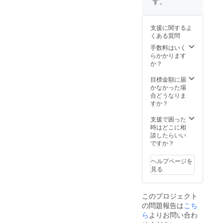
す。
シック
東京 ●
ビーチ
道・東
屋がご
●ラン
ラン
サイド
京・石
ざいま
ドーホ
ドーホ
ホテル
川・大
すので
支援に関するよ
テル福
テルな
●シタ
阪・京
別途ご
くある質問
岡ア
んば大
ディー
都・福
案内致
ネック
阪ス
ンなん
岡・沖
しま
手数料はいく
ス ●ラ
イーツ
ば大阪
縄 ご利
す。 利
らかかります
ンドー
●lyf
●ラン
用可能
用可能
か？
ホテル
Tenjin
ドーホ
期間：
ホテル
福岡ク
Fukuok
テル札
2023年
数：23
目標金額に届
ラシッ
a
幌ス
12月31
利用可
かなかった場
ク ●ラ
●HOTE
イーツ
日まで
能なお
合どうなりま
ンドー
L
●シタ
【宿泊
部屋の
すか？
ホテル
LITTLE
ディー
可能な
種類
福岡 ●
BIRD
ン京都
施設】
数：103
支援で困った
イビス
OKU-
烏丸五
●フレイ
利用可
時はどこに相
スタイ
ASAKU
条 ●
ザース
能なエ
談したらいい
ルズ大
SA ●イ
ガーデ
イート
リア：
ですか？
阪難波
ビス大
ンホテ
赤坂東
北海
※1支援
阪梅田
ル金沢
京 ●ア
道・東
ヘルプページを
につ
●那覇
●浅草橋
スコッ
京・石
見る
き、原
ビーチ
ベルモ
ト丸の
川・大
則1名様
サイド
ントホ
内東京
阪・京
が対象
ホテル
テル ●
●京町家
都・福
このプロジェクト
となり
●ワイズ
ラン
雅 釜座
岡・沖
の問題報告は
こち
ます。
イン那
ドーホ
邸 かみ
縄 ご利
ホテル
覇小禄
テル京
座庵 ●
用可能
ら
よりお問い合わ
によっ
駅前 ●
都ス
シタ
期間：