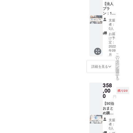
雅 清水
20％の
連泊・1
【法人
ござい
邸 梅林
適用期
泊ずつ
プラ
ます。
庵 ●京
間を2年
分けて
ン：10
宿泊希
町家 雅
間に延
のご利
名】
望日が
支援
清水邸
長でき
用いず
CAMPF
お決ま
者：
紅葉庵
るオプ
れも可
IREにて
りにな
0人
●フレイ
ション
能で
法人プ
りまし
お届
ザース
（月3
す。 利
ラン
たらお
け予
イート
泊、5
用可能
（10
早めに
定：
赤坂
泊、10
ホテル
名）を
2022
ご連絡
年09
●VILLA
泊プラ
数：11
ご購入
くださ
こ
月
KOSHI
ンが対
利用可
いただ
い。
の
リ
DO
象）の
能なお
くと通
タ
ー
KOTONI
販売と
部屋の
常初月
ン
詳細を見る
を
●HOTE
なりま
種類
のみの
選
択
L
す。実
数：23
約20％
す
る
LITTLE
際の宿
利用可
割引が2
358
BIRD
泊プラ
能なエ
年間適
OKU-
ン料金
リア：
用とな
,00
残り20
ASAKU
は、HP
北海
りま
0
円
SA ●浅
をご確
道・東
す。 HP
草橋ベ
認くだ
京・大
経由で
【50泊
ルモン
さい
阪・京
の通常
おまと
トホテ
都・沖
予約で
め購入
ル ●イ
縄 ご利
は、初
プラ
支援
ビス大
用可能
月のみ
ン：ス
者：
阪梅田
期間：
月3泊、
タン
0人
●イビス
2023年
5泊、10
ダー