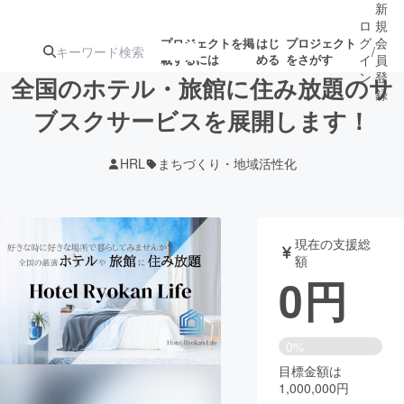
新
ロ
規
グ
会
プロジェクトを掲
はじ
プロジェクト
/
載するには
める
をさがす
イ
員
ン
登
全国のホテル・旅館に住み放題のサ
録
ブスクサービスを展開します！
人気のプロ
注目のリ
注目の新着プロ
募集終了が近いプ
もうすぐ公開
HRL
まちづくり・地域活性化
ジェクト
ターン
ジェクト
ロジェクト
されます
アート・写真
音楽
現在の支援総
額
0
円
テクノロジー・ガジェット
ゲーム・サ
映像・映画
書籍・雑誌
0%
目標金額は
1,000,000円
ビジネス・起業
チャレンジ