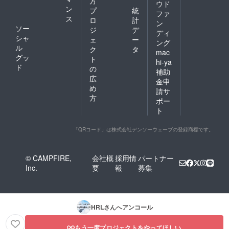
方
ウド
※1支援
阪難波
ン
プ
統
ファ
につ
※1支援
ス
ロ
計
き、原
につ
ン
ソー
ジ
デ
則1名様
き、原
ディ
シャ
が対象
則1名様
ェ
ー
ング
となり
が対象
ル
ク
タ
mac
ます。
となり
グッ
ト
hi-ya
ホテル
ます。
ド
の
補助
によっ
ホテル
広
ては2名
によっ
金申
め
宿泊で
ては2名
請サ
きる場
宿泊で
方
ポー
合もあ
きる場
ト
るの
合もあ
で、必
るの
要な場
で、必
「QRコード」は株式会社デンソーウェーブの登録商標です。
合はお
要な場
問い合
合はお
わせく
問い合
© CAMPFIRE,
会社概
採用情
パートナー
ださ
わせく
Inc.
要
報
募集
い。 ※
ださ
客室の
い。 ※
空き状
客室の
況によ
空き状
りご希
況によ
HRL
さんへアンコール
望日に
りご希
ご予約
望日に
いただ
ご予約
もう一度プロジェクトをやってほしい