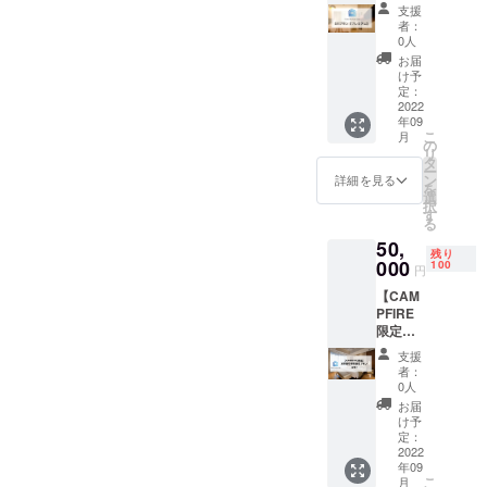
アム】
能期
阪梅田
わせく
支援
CAMPF
間：
●イビス
者：
ださ
IRE限定
2023年
0人
スタイ
い。 ※
プレミ
7月31日
ルズ大
お届
客室タ
アムプ
まで
け予
阪難波
イプに
ラン該
定：
【宿泊
●那覇
よっ
当のお
2022
可能な
ビーチ
て、ホ
年09
部屋の
施設】
サイド
テルカ
こ
月
中から
の
●HOTE
ホテル
テゴリ
リ
お好き
タ
L
※1支援
が変わ
ー
なお部
ン
LITTLE
詳細を見る
につ
るた
を
屋に2泊
選
BIRD
き、原
め、宿
択
宿泊し
す
OKU-
則1名様
泊申し
る
ていた
ASAKU
が対象
込み時
50,
だけま
SA ●浅
となり
にお問
残り
す。 ※
000
100
草橋ベ
ます。
円
い合わ
連泊・1
ルモン
ホテル
せくだ
【CAM
泊ずつ
トホテ
によっ
さい。
PFIRE
分けて
ル ●イ
ては2名
※客室の
限定】
のご利
ビス大
宿泊で
空き状
初月割
用いず
阪梅田
きる場
支援
況によ
引特別
れも可
●イビス
者：
合もあ
りご希
延長プ
能で
0人
スタイ
るの
望日に
ラン（2
す。 利
ルズ大
お届
で、必
ご予約
年） 通
用可能
け予
阪難波
要な場
いただ
常初月
ホテル
定：
●那覇
合はお
けない
のみ適
2022
数：7
ビーチ
問い合
場合が
年09
用の約
利用可
サイド
わせく
ござい
こ
月
20％割