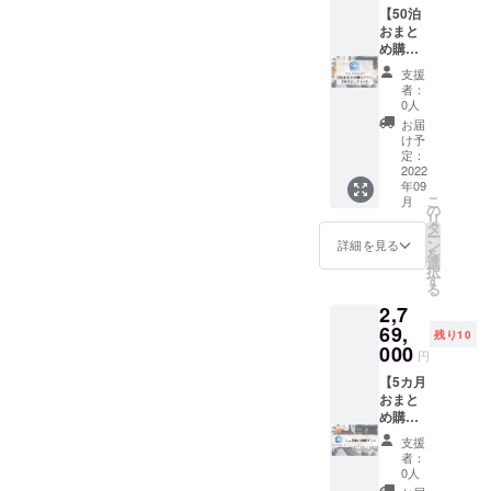
お決ま
ホテル
用可能
用可能
連泊・1
【50泊
りにな
によっ
期間：
ホテル
泊ずつ
おまと
りまし
ては2名
2023年
数：23
分けて
め購入
たらお
宿泊で
12月31
利用可
のご利
プラ
支援
早めに
きる場
日まで
能なお
用いず
ン：ラ
者：
ご連絡
合もあ
【宿泊
部屋の
れも可
グジュ
0人
くださ
るの
可能な
種類
能で
ア
お届
い。
で、必
施設】
数：103
す。 一
リー】
け予
要な場
●lyf
利用可
部最低
CAMPF
定：
合はお
Tenjin
能なエ
宿泊日
IRE限定
2022
年09
問い合
Fukuok
リア：
数の設
ラグ
こ
月
わせく
a
北海
定があ
ジュア
の
リ
ださ
●HOTE
道・東
るお部
リープ
タ
ー
い。 ※
L
京・石
屋がご
ラン該
ン
詳細を見る
を
客室タ
LITTLE
川・大
ざいま
当のお
選
択
イプに
BIRD
阪・京
すので
部屋の
す
る
よっ
OKU-
都・福
別途ご
中から
2,7
て、ホ
ASAKU
岡・沖
案内致
お好き
テルカ
SA ●イ
縄 ご利
しま
なお部
69,
残り10
テゴリ
ビス大
用可能
す。 利
屋に50
000
円
が変わ
阪梅田
期間：
用可能
泊宿泊
るた
●那覇
2023年
ホテル
してい
【5カ月
め、宿
ビーチ
12月31
数：15
ただけ
おまと
泊申し
サイド
日まで
利用可
ます。
め購入
込み時
ホテル
【宿泊
能なお
※連泊・
プラ
支援
にお問
●シタ
可能な
部屋の
1泊ずつ
ン：プ
者：
い合わ
ディー
施設】
種類
分けて
レミア
0人
せくだ
ンなん
●フレイ
数：61
のご利
ム】