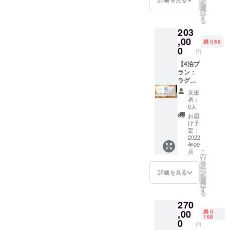
さい。
を
なりま
種類
約20％
●那覇
選
※客室の
択
す。実
数：23
割引が2
ビーチ
す
空き状
る
際の宿
利用可
年間適
サイド
況によ
203
泊プラ
能なエ
用とな
ホテル
りご希
ン料金
リア：
りま
,00
※客室タ
望日に
残り50
は、HP
北海
す。 HP
イプに
0
ご予約
円
をご確
道・東
経由で
よっ
いただ
認くだ
京・大
の通常
【4泊プ
て、ホ
けない
さい
阪・京
予約で
ラン：
テルカ
場合が
都・沖
は、初
ラグ
テゴリ
ござい
縄 ご利
月のみ
ジュア
が変わ
ます。
支援
用可能
月3泊、
リー】
るた
宿泊希
者：
期間：
5泊、10
CAMPF
め、宿
0人
望日が
2023年
泊プラ
IRE限定
泊申し
お決ま
お届
7月31日
ンに関
ラグ
込み時
け予
りにな
まで
して約
ジュア
にお問
定：
りまし
【宿泊
20％の
リープ
2022
い合わ
たらお
年09
可能な
割引が
ラン該
せくだ
早めに
こ
月
施設】
適用さ
当のお
さい。
の
ご連絡
リ
●京町家
れます
部屋の
※客室の
タ
くださ
ー
雅 釜座
が、こ
中から
空き状
ン
詳細を見る
い。
を
邸 かみ
の法人
お好き
況によ
選
択
座庵 ●
プラン
なお部
りご希
す
る
京町家
では表
屋に4泊
望日に
270
雅 釜座
示人数
宿泊し
ご予約
邸 しも
分のプ
ていた
,00
いただ
残り
100
座庵 ●
ラン割
だけま
けない
0
円
京町家
引約
す。 ※
場合が