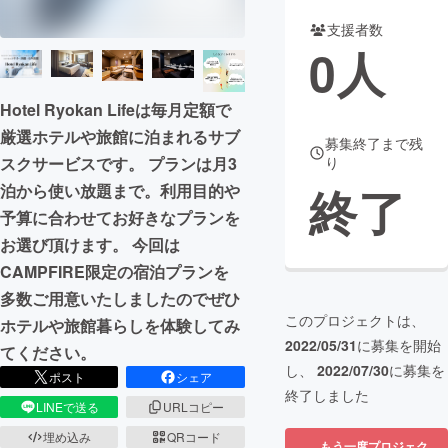
支援者数
まちづくり・地域活性化
0
人
CAMPFIRE for Social Good
CAMPFIRE Creation
Hotel Ryokan Lifeは毎月定額で
CAMPFIREふるさと納税
machi-ya
コミュニティ
厳選ホテルや旅館に泊まれるサブ
募集終了まで残
スクサービスです。 プランは月3
り
終了
泊から使い放題まで。利用目的や
予算に合わせてお好きなプランを
お選び頂けます。 今回は
CAMPFIRE限定の宿泊プランを
多数ご用意いたしましたのでぜひ
このプロジェクトは、
ホテルや旅館暮らしを体験してみ
2022/05/31
に募集を開始
てください。
し、
2022/07/30
に募集を
ポスト
シェア
終了しました
LINEで送る
URLコピー
埋め込み
QRコード
もう一度プロジェク