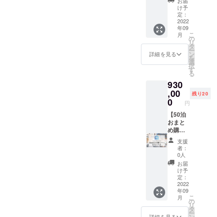
お届
スタイ
7月31日
泊プラ
ド】
け予
ルズ大
まで
ンに関
CAMPF
定：
阪難波
【宿泊
して約
IRE限定
2022
年09
●那覇
可能な
20％の
スタン
こ
月
ビーチ
施設】
割引が
ダード
の
リ
サイド
●京町家
適用さ
プラン
タ
ー
ホテル
雅 釜座
れます
該当の
ン
詳細を見る
を
※1支援
邸 かみ
が、こ
お部屋
選
択
につ
座庵 ●
の法人
の中か
す
る
き、原
京町家
プラン
らお好
930
則1名様
雅 釜座
では表
きなお
が対象
邸 しも
示人数
部屋に
,00
残り20
となり
座庵 ●
分のプ
50泊宿
0
円
ます。
京町家
ラン割
泊して
ホテル
雅 清水
引約
いただ
【50泊
によっ
邸 梅林
20％の
けま
おまと
ては2名
庵 ●京
適用期
す。 ※
め購入
宿泊で
町家 雅
間を2年
連泊・1
プラ
支援
きる場
清水邸
間に延
泊ずつ
ン：プ
者：
合もあ
紅葉庵
長でき
分けて
レミア
0人
るの
●フレイ
るオプ
のご利
ム】
お届
で、必
ザース
ション
用いず
CAMPF
け予
要な場
イート
（月3
れも可
IRE限定
定：
合はお
赤坂
泊、5
能で
プレミ
2022
年09
問い合
●VILLA
泊、10
す。 ※
アムプ
こ
月
わせく
KOSHI
泊プラ
一部最
ラン該
の
リ
ださ
DO
ンが対
低宿泊
当のお
タ
ー
い。 ※
KOTONI
象）の
日数の
部屋の
ン
詳細を見る