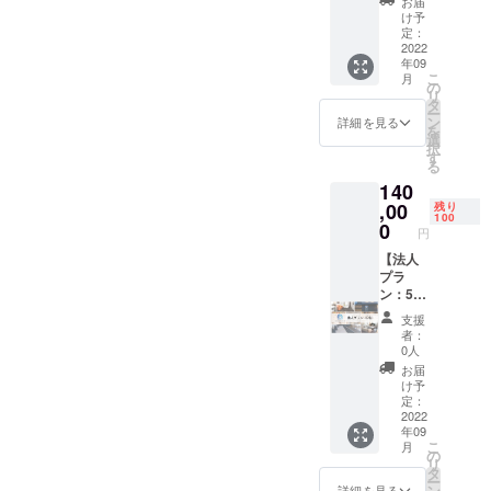
ホテル
お届
くださ
ンに関
ラグ
【宿泊
け予
によっ
い。
して約
ジュア
可能な
定：
ては2名
20％の
リープ
2022
施設】
宿泊で
年09
割引が
ラン該
●フレイ
きる場
こ
月
適用さ
当のお
ザース
の
合もあ
リ
れます
部屋の
イート
タ
るの
ー
が、こ
中から
赤坂
ン
詳細を見る
で、必
を
の法人
お好き
●VILLA
選
要な場
択
プラン
なお部
KOSHI
す
合はお
る
では表
屋に2泊
DO
問い合
140
示人数
宿泊し
KOTONI
わせく
分のプ
ていた
,00
●HOTE
残り
ださ
100
ラン割
だけま
L
0
い。 ※
円
引約
す。 ※
LITTLE
客室タ
20％の
連泊・1
【法人
BIRD
イプに
適用期
泊ずつ
プラ
OKU-
よっ
間を2年
分けて
ン：5
ASAKU
て、ホ
間に延
のご利
名】
SA ●浅
テルカ
支援
長でき
用いず
CAMPF
草橋ベ
テゴリ
者：
るオプ
れも可
IREにて
ルモン
0人
が変わ
ション
能で
法人プ
トホテ
るた
お届
（月3
す。 利
ラン（5
ル ●イ
け予
め、宿
泊、5
用可能
名）を
ビス大
定：
泊申し
泊、10
ホテル
ご購入
2022
阪梅田
込み時
年09
泊プラ
数：11
いただ
●イビス
にお問
こ
月
ンが対
利用可
くと通
スタイ
の
い合わ
リ
象）の
能なお
常初月
ルズ大
タ
せくだ
ー
販売と
部屋の
のみの
阪難波
ン
詳細を見る