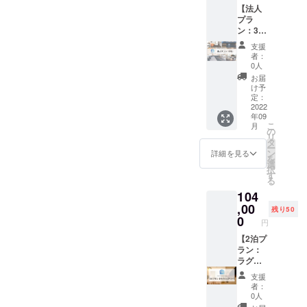
●HOTE
が変わ
宿泊希
【法人
泊ずつ
L
るた
望日が
プラ
分けて
LITTLE
め、宿
お決ま
ン：3
のご利
BIRD
泊申し
りにな
名】
用いず
OKU-
支援
込み時
りまし
CAMPF
れも可
ASAKU
者：
にお問
たらお
IREにて
能で
0人
SA ●浅
い合わ
早めに
法人プ
す。 利
草橋ベ
お届
せくだ
ご連絡
ラン（3
用可能
け予
ルモン
さい。
くださ
名）を
ホテル
定：
トホテ
※客室の
い。
ご購入
2022
数：7
ル ●イ
空き状
年09
いただ
利用可
ビス大
況によ
こ
月
くと通
能なお
の
阪梅田
りご希
リ
常初月
部屋の
タ
●イビス
望日に
ー
のみの
種類
ン
詳細を見る
スタイ
ご予約
を
約20％
数：19
選
ルズ大
いただ
択
割引が2
利用可
す
阪難波
けない
る
年間適
能なエ
●那覇
場合が
104
用とな
リア：
ビーチ
ござい
りま
,00
北海
サイド
残り50
ます。
す。 HP
道・東
0
ホテル
円
宿泊希
経由で
京・大
※1支援
望日が
の通常
【2泊プ
阪・沖
につ
お決ま
予約で
ラン：
縄 ご利
き、原
りにな
は、初
ラグ
用可能
則1名様
りまし
月のみ
ジュア
期間：
が対象
支援
たらお
月3泊、
リー】
2023年
となり
者：
早めに
5泊、10
CAMPF
7月31日
0人
ます。
ご連絡
泊プラ
IRE限定
まで