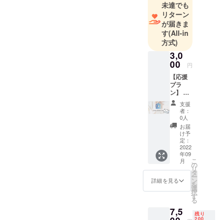
未達でも
リターン
が届きま
す
(All-in
方式)
3,0
00
円
【応援
プラ
ン】 本
プロ
支援
ジェク
者：
トを応
0人
援して
お届
くださ
け予
る方へ
定：
サンク
2022
年09
スレ
こ
月
ターを
の
リ
お送り
タ
ー
させて
ン
詳細を見る
を
いただ
選
択
きま
す
る
す。
7,5
残り
200