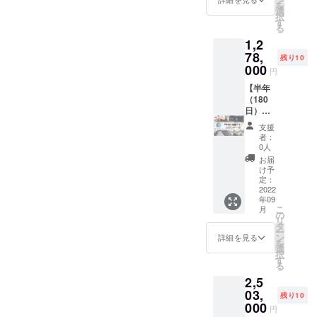
を
客室タ
●HOTE
販売と
設定が
中から
選
択
イプに
L
なりま
あるお
お好き
す
る
よっ
LITTLE
す。実
部屋が
なお部
1,2
て、ホ
BIRD
際の宿
ござい
屋に50
テルカ
OKU-
泊プラ
ますの
泊宿泊
78,
残り10
テゴリ
ASAKU
ン料金
で別途
してい
000
円
が変わ
SA ●浅
は、HP
ご案内
ただけ
るた
草橋ベ
をご確
致しま
ます。
【半年
め、宿
ルモン
認くだ
す。 利
※連泊・
（180
泊申し
トホテ
さい
用可能
1泊ずつ
日）使
込み時
ル ●イ
ホテル
分けて
い放題
支援
にお問
ビス大
数：15
のご利
プラ
者：
い合わ
阪梅田
利用可
用いず
ン：ス
0人
せくだ
●イビス
能なお
れも可
タン
お届
さい。
スタイ
部屋の
能で
ダー
け予
※客室の
ルズ大
種類
す。 一
ド】 ス
定：
空き状
阪難波
数：61
部最低
タン
2022
年09
況によ
●那覇
利用可
宿泊日
ダード
こ
月
りご希
ビーチ
能なエ
数の設
プラン
の
リ
望日に
サイド
リア：
定があ
該当の
タ
ー
ご予約
ホテル
北海
るお部
お部屋
ン
詳細を見る
を
いただ
※※1支援
道・東
屋がご
が半年
選
択
けない
につ
京・石
ざいま
間（180
す
る
場合が
き、原
川・大
すので
日）泊
2,5
ござい
則1名様
阪・京
別途ご
まり放
ます。
が対象
都・福
案内致
題とな
03,
残り10
宿泊希
となり
岡・沖
しま
りま
000
円
望日が
ます。
縄 ご利
す。 利
す。 ※