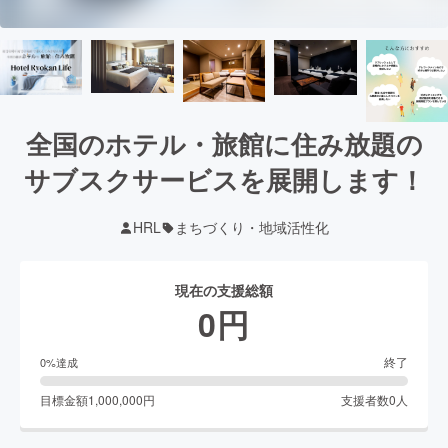
全国のホテル・旅館に住み放題の
サブスクサービスを展開します！
HRL
まちづくり・地域活性化
現在の支援総額
0
円
終了
0
%達成
目標金額
1,000,000
円
支援者数
0
人