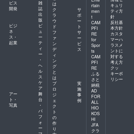
ビス
雑
は
お決ま
ジデン
ラン
キュリ
rtain
開発
誌
りにな
ス京都
ドーホ
ク
サ
ティ方
men
りまし
クラ
テル京
出
ラ
ポ
針
t
たらお
シック
都ス
版
ウ
ー
反社基
CAM
早めに
●ラン
イーツ
ビジ
ビ
ド
ト
ご連絡
ドーホ
●ラン
本方針
PFI
ネ
ュ
フ
サ
くださ
テルな
ドーレ
カスタ
RE
ス・
ー
い。
んば大
ジデン
ァ
ー
マーハ
for
阪ス
ス京都
起業
テ
ン
ビ
ラスメ
Spor
イーツ
クラ
ィ
デ
ス
ントに
ts
●ラン
シック
ー
ィ
対する
ドーホ
●ラン
CAM
・
ン
テル福
ドーホ
考え方
PFI
ヘ
岡ア
テル福
グ
クッ
RE
ネック
岡ア
ル
と
キーポ
ふる
ス ●ラ
ネック
ス
は
リシー
さと
ンドー
ス ●ラ
ケ
プ
実
納税
ホテル
ンドー
ア
ロ
施
福岡ク
ホテル
AD
アー
舞
ジ
事
ラシッ
福岡ク
FOR
ト・
台
ク ●ラ
ラシッ
ェ
例
ALL
ンドー
ク ●ラ
写真
・
ク
HIO
ホテル
ンドー
パ
ト
KOS
福岡 ●
ホテル
フ
の
イビス
福岡 ●
HI
ォ
作
スタイ
イビス
JFA
ー
ルズ大
スタイ
り
クラ
阪難波
ルズ大
マ