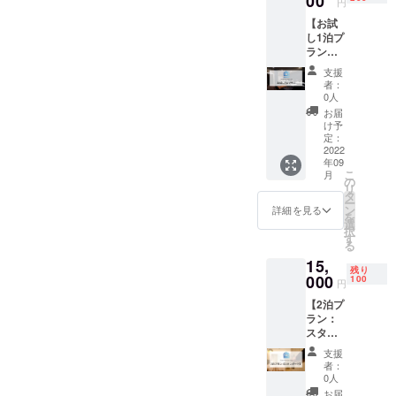
00
円
【お試
し1泊プ
ラン：
スタン
支援
ダー
者：
ド】
0人
CAMPF
お届
IRE限定
け予
スタン
定：
ダード
2022
年09
プラン
こ
月
のお部
の
リ
屋の中
タ
ー
からお
ン
詳細を見る
を
好きな
選
択
お部屋
す
る
に1泊宿
15,
泊して
残り
いただ
000
100
円
けま
【2泊プ
す。 利
ラン：
用可能
スタン
ホテル
ダー
数：5
支援
ド】
利用可
者：
CAMPF
能なお
0人
IRE限定
部屋の
お届