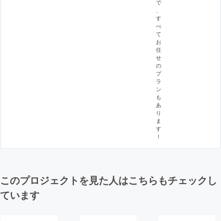
で
、
す
べ
て
お
任
せ
の
プ
ラ
ン
も
あ
り
ま
す
！
このプロジェクトを見た人はこちらもチェックし
ています