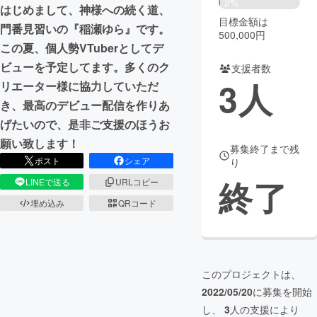
2%
はじめまして、神様への続く道、
目標金額は
まちづくり・地域活性化
門番見習いの『稲瀬ゆら』です。
500,000円
この夏、個人勢VTuberとしてデ
ビューを予定してます。多くのク
支援者数
CAMPFIRE for Social Good
CAMPFIRE Creation
3
人
リエーター様に協力していただ
CAMPFIREふるさと納税
machi-ya
コミュニティ
き、最高のデビュー配信を作りあ
げたいので、是非ご支援のほうお
願い致します！
募集終了まで残
ポスト
シェア
り
終了
LINEで送る
URLコピー
埋め込み
QRコード
このプロジェクトは、
2022/05/20
に募集を開始
し、
3
人の支援により