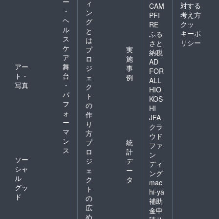
ー
ィ
対する
CAM
・
ン
考え方
PFI
ヘ
グ
クッ
RE
ル
と
キーポ
ふる
ス
は
リシー
さと
ケ
プ
実
納税
ア
ロ
施
AD
アー
舞
ジ
事
FOR
ト・
台
ェ
例
ALL
写真
・
ク
HIO
パ
ト
KOS
フ
の
HI
ォ
作
JFA
ー
り
クラ
マ
方
ウド
ン
プ
統
ファ
ス
ロ
計
ン
ソー
ジ
デ
ディ
シャ
ェ
ー
ング
ル
ク
タ
mac
グッ
ト
hi-ya
ド
の
補助
広
金申
め