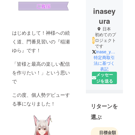
inasey
ura
日本
はじめまして！神様への続
初めてのプ
ロジェクト
く道、門番見習いの『稲瀬
です
ゆら』です！
inase_yura
特定商取引
法に基づく
「皆様と最高の楽しい配信
表記
を作りたい！」という思い
メッセー
で
ジを送る
この度、個人勢デビューす
る事になりました！
リターンを
選ぶ
目標金額