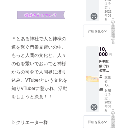
名前と
すので
注意く
け予
読み方
ご了承
定：
ださ
をご記
2022
くださ
い。 ▶
年08
入くだ
い。ま
手書
こ
月
さい。
た、特
の
き、あ
リ
記入が
定の人
タ
りがと
ー
ない場
物を比
ン
うメッ
詳細を見る
を
合は
喩する
選
セージ
択
＊とある神社で人と神様の
CAMPF
お名前
す
画像 ※
る
IREにて
や公序
ギガ
道を繋ぐ門番見習いの中、
10,
使用さ
良俗に
ファイ
れてい
000
反する
ル便で
もっと人間の文化と、人々
円
るハン
お名前
のデー
▶初配
ドル
は掲載
の心を繋いでおいでと神様
タでお
信でお
ネーム
をお断
送りい
名前表
を使用
からの司令で人間界に潜り
りする
たしま
示 ※初
させて
事が御
す。
支援
込み、VTuberという文化を
配信で
頂きま
座いま
者：
記載し
すので
す、ご
1人
知りVTuberに惹かれ、活動
たいお
ご了承
注意く
お届
名前と
くださ
ださ
け予
をしようと決意！！
読み方
い。ま
定：
い。 ▶
を必ず
2022
た、特
初配信
年08
ご記入
定の人
前の先
こ
月
くださ
物を比
の
行！あ
リ
い。 記
喩する
タ
りがと
ー
入がな
お名前
ン
▷クリエーター様
うボイ
詳細を見る
を
い場合
や公序
選
スメッ