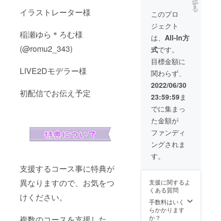
択
は
良俗に
す
セージ
る
CAMPF
イラストレーター様
反する
※ギガ
このプロ
IREにて
お名前
ファイ
ジェクト
使用さ
は掲載
ル便で
稲瀬ゆら＊ろむ様
れてい
をお断
のデー
は、
All-In方
るハン
りする
タでお
(@romu2_343)
式
です。
ドル
事が御
送りい
ネーム
座いま
たしま
目標金額に
を使用
す、ご
す。
LIVE2Dモデラー様
関わらず、
させて
注意く
頂きま
ださ
2022/06/30
すので
い。 ▶
初配信でお伝え予定
23:59:59
ま
ご了承
初配信
くださ
記念オ
でに集まっ
い。ま
リジナ
た金額が
た、特
ルグッ
定の人
ズ ※CF
ファンディ
物を比
限定ミ
ングされま
喩する
ニキャ
お名前
ラアク
す。
や公序
リル
支援するコース事に特典が
良俗に
キーホ
反する
ルダー
異なりますので、お気をつ
支援に関するよ
お名前
『サ
くある質問
は掲載
イズ
けください。
をお断
50mm×
手数料はいく
りする
50mm
らかかります
事が御
』 郵送
か？
複数のコースを支援した