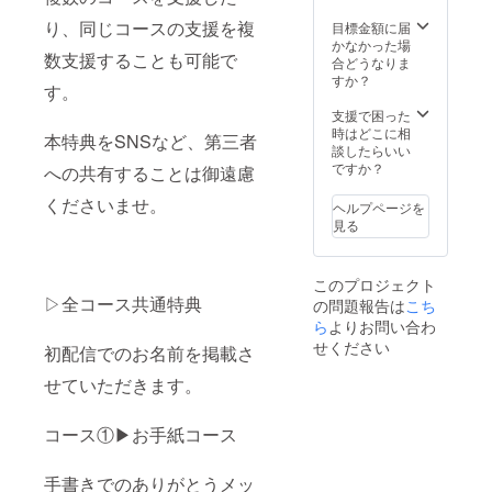
座いま
になり
す、ご
り、同じコースの支援を複
ますの
目標金額に届
注意く
でご住
かなかった場
数支援することも可能で
ださ
所等、
合どうなりま
い。 ▶
ご記入
すか？
す。
初配信
くださ
前、先
い。
支援で困った
行メッ
時はどこに相
本特典をSNSなど、第三者
セージ
談したらいい
動画(稲
ですか？
への共有することは御遠慮
瀬ゆら
が動く)
くださいませ。
ヘルプページを
※ギガ
見る
ファイ
ル便で
お送り
このプロジェクト
いたし
▷全コース共通特典
の問題報告は
こち
ます。
ら
よりお問い合わ
せください
初配信でのお名前を掲載さ
せていただきます。
コース①▶お手紙コース
手書きでのありがとうメッ