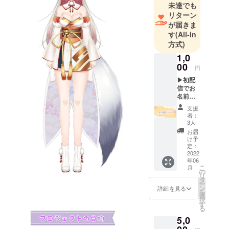
未達でも
リターン
が届きま
す
(All-in
方式)
1,0
00
円
▶初配
信でお
名前表
示 ※初
支援
配信で
者：
記載し
3人
たいお
お届
名前と
け予
読み方
定：
を備考
2022
年06
欄にて
こ
月
必ずご
の
リ
記入く
タ
ー
ださ
ン
詳細を見る
を
い。
選
択
記入が
す
る
ない場
5,0
合は
CAMPF