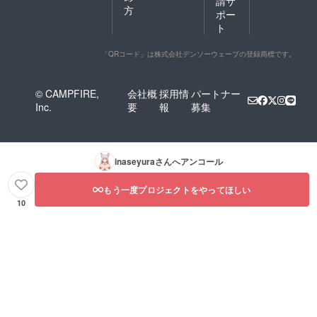
請サ
方
ポー
ト
「QRコード」は株式会社デンソーウェーブの登録商標です。
© CAMPFIRE,
会社概
採用情
パートナー
Inc.
要
報
募集
inaseyura
さんへアンコール
もう一度プロジェクトをやってほしい
10