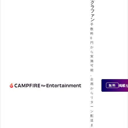
ク
ラ
フ
ァ
ン
手
数
料
0
円
か
ら
実
施
可
能
。
企
画
掲載
無料
か
ら
リ
タ
ー
ン
配
送
ま