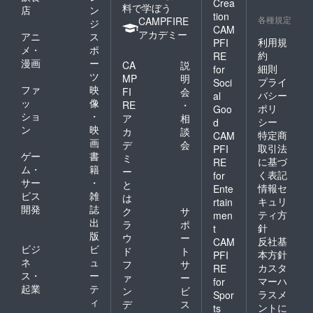
Crea
料で学ぼう
店
ン
tion
各種規定
CAMPFIRE
ジ
CAM
アカデミー
アニ
ス
利用規
PFI
メ・
ポ
約
RE
漫画
ー
CA
説
細則
for
ツ
MP
明
プライ
Soci
ファ
映
FI
会
バシー
al
ッ
像
RE
・
ポリ
Goo
ショ
・
ア
相
シー
d
ン
映
カ
談
特定商
CAM
画
デ
会
取引法
PFI
ゲー
書
ミ
に基づ
RE
ム・
籍
ー
く表記
for
サー
・
と
情報セ
Ente
ビス
雑
は
キュリ
rtain
開発
誌
ク
サ
ティ方
men
出
ラ
ポ
針
t
版
ウ
ー
反社基
CAM
ビジ
ビ
ド
ト
本方針
PFI
ネ
ュ
フ
サ
カスタ
RE
ス・
ー
ァ
ー
マーハ
for
起業
テ
ン
ビ
ラスメ
Spor
ィ
デ
ス
ントに
ts