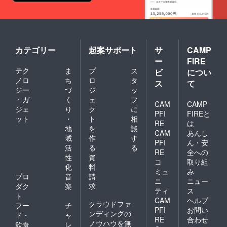
カテゴリー
起案サポート
サ
CAMP
ー
FIRE
テク
ま
プ
ス
ビ
につい
ノロ
ち
ロ
タ
ス
て
ジー
づ
ジ
ッ
・ガ
く
ェ
フ
CAM
CAMP
ジェ
り
ク
に
PFI
FIREと
ット
・
ト
相
RE
は
地
を
談
CAM
あんし
域
作
す
PFI
ん・安
活
る
る
RE
全への
性
資
コ
取り組
化
料
ミュ
み
プロ
音
請
ニ
ニュー
ダク
楽
求
ティ
ス
ト
CAM
ヘルプ
クラウドファ
フー
チ
PFI
お問い
ンディングの
ド・
ャ
RE
合わせ
ノウハウを無
飲食
レ