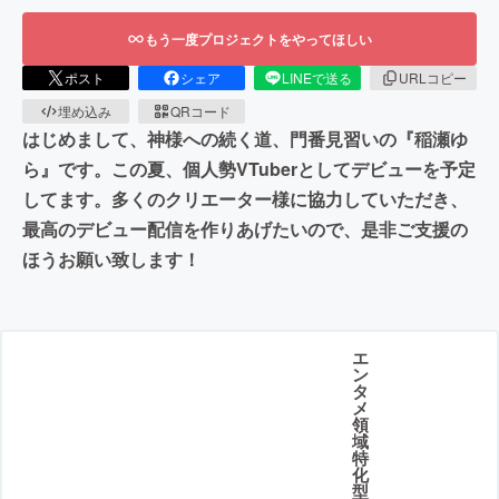
もう一度プロジェクトをやってほしい
ポスト
シェア
LINEで送る
URLコピー
埋め込み
QRコード
はじめまして、神様への続く道、門番見習いの『稲瀬ゆ
ら』です。この夏、個人勢VTuberとしてデビューを予定
してます。多くのクリエーター様に協力していただき、
最高のデビュー配信を作りあげたいので、是非ご支援の
ほうお願い致します！
エ
ン
タ
メ
領
域
特
化
型