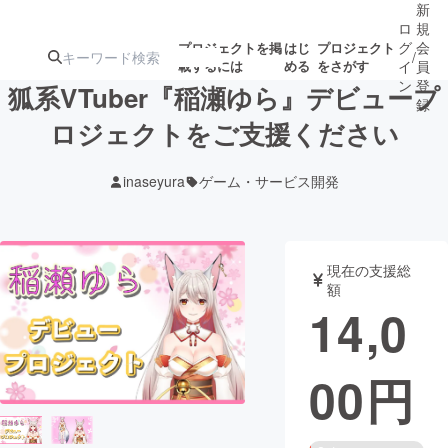
新
ロ
規
グ
会
プロジェクトを掲
はじ
プロジェクト
/
載するには
める
をさがす
イ
員
ン
登
狐系VTuber『稲瀬ゆら』デビュープ
録
ロジェクトをご支援ください
人気のプロ
注目のリ
注目の新着プロ
募集終了が近いプ
もうすぐ公開
inaseyura
ゲーム・サービス開発
ジェクト
ターン
ジェクト
ロジェクト
されます
アート・写真
音楽
現在の支援総
額
14,0
テクノロジー・ガジェット
ゲーム・サ
00
円
映像・映画
書籍・雑誌
ビジネス・起業
チャレンジ