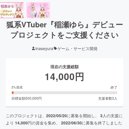
狐系VTuber『稲瀬ゆら』デビュー
プロジェクトをご支援ください
inaseyura
ゲーム・サービス開発
現在の支援総額
14,000
円
終了
2
%達成
目標金額
500,000
円
支援者数
3
人
このプロジェクトは、
2022/05/20
に募集を開始し、
3
人の支援に
より
14,000
円の資金を集め、
2022/06/30
に募集を終了しました