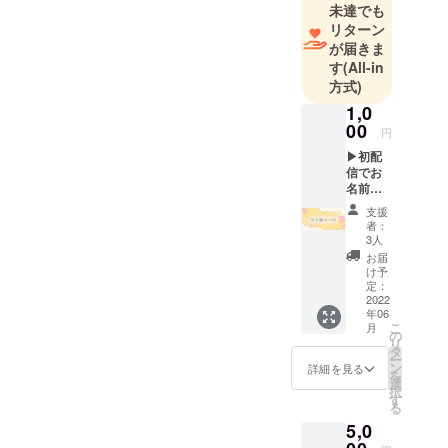
未達でも
リターン
が届きま
す
(All-in
方式)
1,0
00
円
▶初配
信でお
名前表
示 ※初
支援
配信で
者：
記載し
3人
たいお
お届
名前と
け予
読み方
定：
を備考
2022
年06
欄にて
こ
月
必ずご
の
リ
記入く
タ
ー
ださ
ン
詳細を見る
を
い。
選
択
記入が
す
る
ない場
5,0
合は
CAMPF