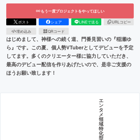
もう一度プロジェクトをやってほしい
ポスト
シェア
LINEで送る
URLコピー
埋め込み
QRコード
はじめまして、神様への続く道、門番見習いの『稲瀬ゆ
ら』です。この夏、個人勢VTuberとしてデビューを予定
してます。多くのクリエーター様に協力していただき、
最高のデビュー配信を作りあげたいので、是非ご支援の
ほうお願い致します！
エ
ン
タ
メ
領
域
特
化
型