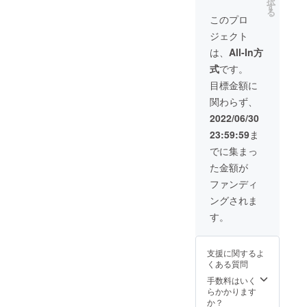
択
は
良俗に
す
セージ
る
CAMPF
反する
※ギガ
このプロ
IREにて
お名前
ファイ
ジェクト
使用さ
は掲載
ル便で
れてい
をお断
のデー
は、
All-In方
るハン
りする
タでお
式
です。
ドル
事が御
送りい
ネーム
座いま
たしま
目標金額に
を使用
す、ご
す。
関わらず、
させて
注意く
頂きま
ださ
2022/06/30
すので
い。 ▶
23:59:59
ま
ご了承
初配信
くださ
記念オ
でに集まっ
い。ま
リジナ
た金額が
た、特
ルグッ
定の人
ズ ※CF
ファンディ
物を比
限定ミ
ングされま
喩する
ニキャ
お名前
ラアク
す。
や公序
リル
良俗に
キーホ
反する
ルダー
支援に関するよ
お名前
『サ
くある質問
は掲載
イズ
をお断
50mm×
手数料はいく
りする
50mm
らかかります
事が御
』 郵送
か？