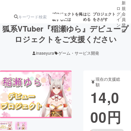
新
ロ
規
グ
会
プロジェクトを掲
はじ
プロジェクト
/
載するには
める
をさがす
イ
員
ン
登
狐系VTuber『稲瀬ゆら』デビュープ
録
ロジェクトをご支援ください
人気のプロ
注目のリ
注目の新着プロ
募集終了が近いプ
もうすぐ公開
inaseyura
ゲーム・サービス開発
ジェクト
ターン
ジェクト
ロジェクト
されます
アート・写真
音楽
現在の支援総
額
14,0
テクノロジー・ガジェット
ゲーム・サ
00
円
映像・映画
書籍・雑誌
ビジネス・起業
チャレンジ