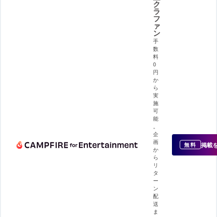
ク
ラ
フ
ァ
ン
手
数
料
0
円
か
ら
実
施
可
能
。
企
画
掲載
無料
か
ら
リ
タ
ー
ン
配
送
ま