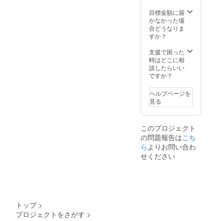
座いま
になり
す、ご
ますの
目標金額に届
注意く
でご住
かなかった場
ださ
所等、
合どうなりま
い。 ▶
ご記入
すか？
初配信
くださ
前、先
い。
支援で困った
行メッ
時はどこに相
セージ
談したらいい
動画(稲
ですか？
瀬ゆら
が動く)
ヘルプページを
※ギガ
見る
ファイ
ル便で
お送り
このプロジェクト
いたし
の問題報告は
こち
ます。
ら
よりお問い合わ
せください
トップ
>
プロジェクトをさがす
>