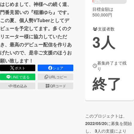
2%
はじめまして、神様への続く道、
目標金額は
まちづくり・地域活性化
門番見習いの『稲瀬ゆら』です。
500,000円
この夏、個人勢VTuberとしてデ
ビューを予定してます。多くのク
支援者数
CAMPFIRE for Social Good
CAMPFIRE Creation
3
人
リエーター様に協力していただ
CAMPFIREふるさと納税
machi-ya
コミュニティ
き、最高のデビュー配信を作りあ
げたいので、是非ご支援のほうお
願い致します！
募集終了まで残
ポスト
シェア
り
終了
LINEで送る
URLコピー
埋め込み
QRコード
このプロジェクトは、
2022/05/20
に募集を開始
し、
3
人の支援により