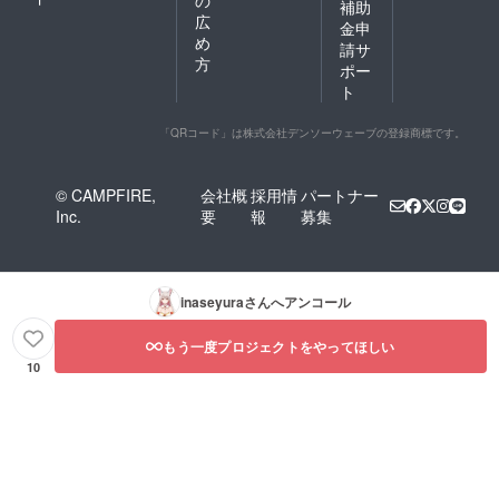
の
補助
広
金申
め
請サ
方
ポー
ト
「QRコード」は株式会社デンソーウェーブの登録商標です。
© CAMPFIRE,
会社概
採用情
パートナー
Inc.
要
報
募集
inaseyura
さんへアンコール
もう一度プロジェクトをやってほしい
10