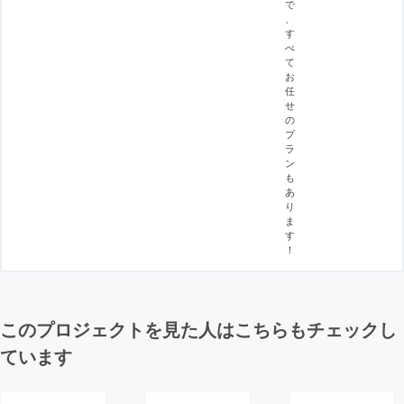
で
、
す
べ
て
お
任
せ
の
プ
ラ
ン
も
あ
り
ま
す
！
このプロジェクトを見た人はこちらもチェックし
ています