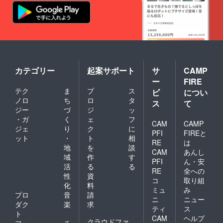
カテゴリー
起案サポート
サ
CAMP
ー
FIRE
テク
ま
プ
ス
ビ
につい
ノロ
ち
ロ
タ
ス
て
ジー
づ
ジ
ッ
・ガ
く
ェ
フ
CAM
CAMP
ジェ
り
ク
に
PFI
FIREと
ット
・
ト
相
RE
は
地
を
談
CAM
あんし
域
作
す
PFI
ん・安
活
る
る
RE
全への
性
資
コ
取り組
化
料
ミュ
み
プロ
音
請
ニ
ニュー
ダク
楽
求
ティ
ス
ト
CAM
ヘルプ
クラウドファ