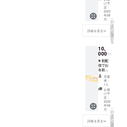
名前と
すので
注意く
け予
読み方
ご了承
定：
ださ
をご記
2022
くださ
い。 ▶
年08
入くだ
い。ま
手書
こ
月
さい。
た、特
の
き、あ
リ
記入が
定の人
タ
りがと
ー
ない場
物を比
ン
うメッ
詳細を見る
を
合は
喩する
選
セージ
択
CAMPF
お名前
す
画像 ※
る
IREにて
や公序
ギガ
10,
使用さ
良俗に
ファイ
れてい
000
反する
ル便で
円
るハン
お名前
のデー
▶初配
ドル
は掲載
タでお
信でお
ネーム
をお断
送りい
名前表
を使用
りする
たしま
示 ※初
させて
事が御
す。
支援
配信で
頂きま
座いま
者：
記載し
すので
す、ご
1人
たいお
ご了承
注意く
お届
名前と
くださ
ださ
け予
読み方
い。ま
定：
い。 ▶
を必ず
2022
た、特
初配信
年08
ご記入
定の人
前の先
こ
月
くださ
物を比
の
行！あ
リ
い。 記
喩する
タ
りがと
ー
入がな
お名前
ン
うボイ
詳細を見る
を
い場合
や公序
選
スメッ