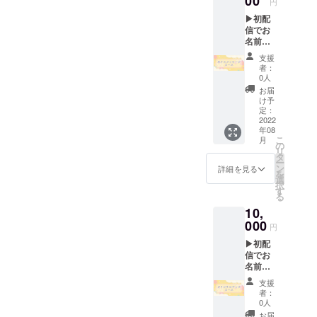
00
円
IREにて
▶初配
使用さ
信でお
れてい
名前表
るハン
示 ※初
ドル
支援
配信で
ネーム
者：
記載し
を使用
0人
たいお
させて
お届
名前と
頂きま
け予
読み方
すので
定：
を備考
2022
ご了承
年08
欄に必
くださ
こ
月
ずご記
い。ま
の
リ
入くだ
た、特
タ
ー
さい。
定の人
ン
詳細を見る
を
記入が
物を比
選
択
ない場
喩する
す
る
合は
お名前
10,
CAMPF
や公序
IREにて
000
良俗に
円
使用さ
反する
▶初配
れてい
お名前
信でお
るハン
は掲載
名前表
ドル
をお断
示 ※初
ネーム
りする
支援
配信で
を使用
事が御
者：
記載し
させて
座いま
0人
たいお
頂きま
す、ご
お届