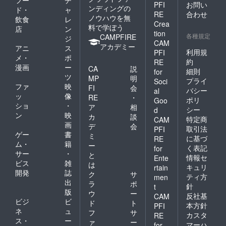
フー
チ
PFI
お問い
ンディングの
ド・
ャ
RE
合わせ
ノウハウを無
飲食
レ
Crea
料で学ぼう
店
ン
tion
各種規定
CAMPFIRE
ジ
CAM
アカデミー
アニ
ス
利用規
PFI
メ・
ポ
約
RE
漫画
ー
CA
説
細則
for
ツ
MP
明
プライ
Soci
ファ
映
FI
会
バシー
al
ッ
像
RE
・
ポリ
Goo
ショ
・
ア
相
シー
d
ン
映
カ
談
特定商
CAM
画
デ
会
取引法
PFI
ゲー
書
ミ
に基づ
RE
ム・
籍
ー
く表記
for
サー
・
と
情報セ
Ente
ビス
雑
は
キュリ
rtain
開発
誌
ク
サ
ティ方
men
出
ラ
ポ
針
t
版
ウ
ー
反社基
CAM
ビジ
ビ
ド
ト
本方針
PFI
ネ
ュ
フ
サ
カスタ
RE
ス・
ー
ァ
ー
マーハ
for