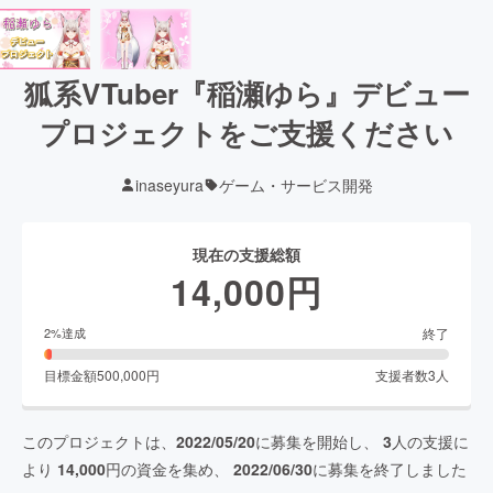
狐系VTuber『稲瀬ゆら』デビュー
プロジェクトをご支援ください
inaseyura
ゲーム・サービス開発
現在の支援総額
14,000
円
終了
2
%達成
目標金額
500,000
円
支援者数
3
人
このプロジェクトは、
2022/05/20
に募集を開始し、
3
人の支援に
より
14,000
円の資金を集め、
2022/06/30
に募集を終了しました