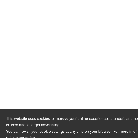
This website uses cookies to improve your online experience, to understand h
is used and to target advertising.
You can revisit your cookie settings at any time on your browser. For more info
refer to
our policy
.