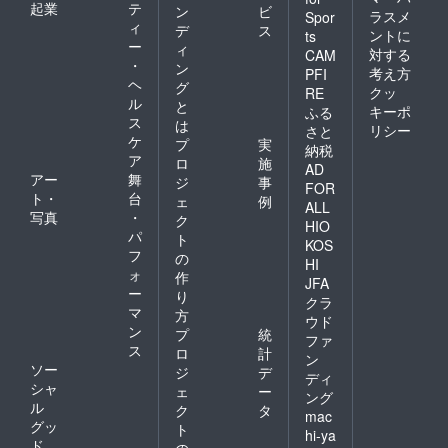
起業
テ
ン
ビ
ラスメ
Spor
ィ
デ
ス
ントに
ts
ー
ィ
対する
CAM
・
ン
考え方
PFI
ヘ
グ
クッ
RE
ル
と
キーポ
ふる
ス
は
リシー
さと
ケ
プ
実
納税
ア
ロ
施
AD
アー
舞
ジ
事
FOR
ト・
台
ェ
例
ALL
写真
・
ク
HIO
パ
ト
KOS
フ
の
HI
ォ
作
JFA
ー
り
クラ
マ
方
ウド
ン
プ
統
ファ
ス
ロ
計
ン
ソー
ジ
デ
ディ
シャ
ェ
ー
ング
ル
ク
タ
mac
グッ
ト
hi-ya
ド