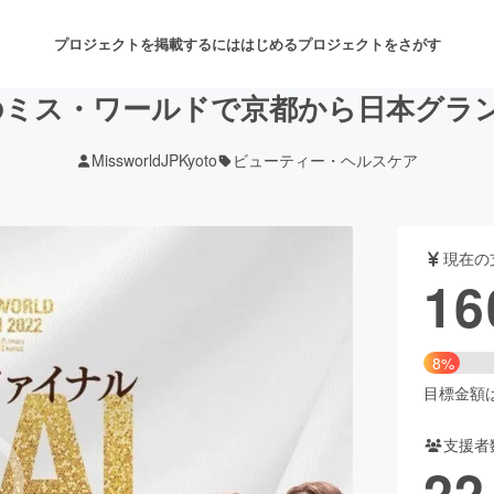
プロジェクトを掲載するには
はじめる
プロジェクトをさがす
のミス・ワールドで京都から日本グラ
MissworldJPKyoto
ビューティー・ヘルスケア
注目のリターン
注目の新着プロジェクト
募集終了が近いプロジェクト
も
現在の
音楽
舞台・パフォーマンス
16
ゲーム・サービス開発
フード・飲食店
8%
書籍・雑誌出版
アニメ・漫画
目標金額は2
支援者
チャレンジ
ビューティー・ヘルスケ
22