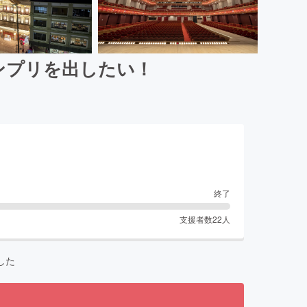
ンプリを出したい！
終了
支援者数
22
人
した