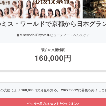
のミス・ワールドで京都から日本グラ
MissworldJPKyoto
ビューティー・ヘルスケア
現在の支援総額
160,000
円
人の支援により
160,000
円の資金を集め、
2022/06/12
に募集を終了しま
もう一度プロジェクトをやってほしい