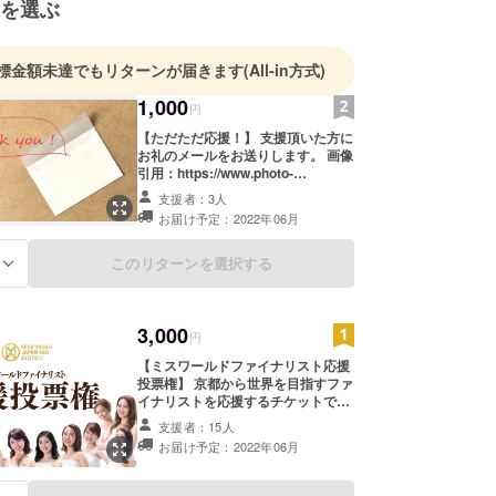
を選ぶ
標金額未達でもリターンが届きます
(All-in方式)
1,000
円
【ただただ応援！】 支援頂いた方に
お礼のメールをお送りします。 画像
引用：https://www.photo-
ac.com/main/detail/23819502&title
支援者：3人
=Thank+you%E3%81%A8%E3%8
お届け予定：2022年06月
1%B5%E3%81%8D%E3%81%A0
%E3%81%97%E3%81%A8%E7%
99%BD%E3%81%84%E5%B0%8
このリターンを選択する
る
1%E7%AD%92 画像作者:
himawariin
3,000
円
【ミスワールドファイナリスト応援
投票権】 京都から世界を目指すファ
イナリストを応援するチケットで
す！ 2022年5月26日23:59までに購
支援者：15人
入されたリターンの数は審査に反映
お届け予定：2022年06月
されます。 大会中や大会後も支援で
きますので、支援いただけます。 支
援いただいた方に、投票いただいた