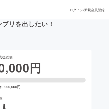
ログイン
/
新規会員登録
ンプリを出したい！
うすぐ公開されます
支援総額
プロダクト
0,000
円
ファッション
スポーツ
,000,000円
数
ア
ソーシャルグッド
人