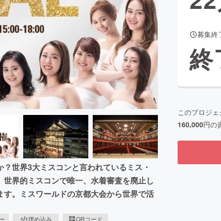
募集終
CAMPFIRE for Social Good
CAMPFIRE Creation
終
CAMPFIREふるさと納税
machi-ya
コミュニティ
このプロジェ
160,000
円の
か？世界3大ミスコンと言われているミス・
。世界的ミスコンで唯一、水着審査を廃止し
ます。ミスワールドの京都大会から世界で活
ピー
埋め込み
QRコード