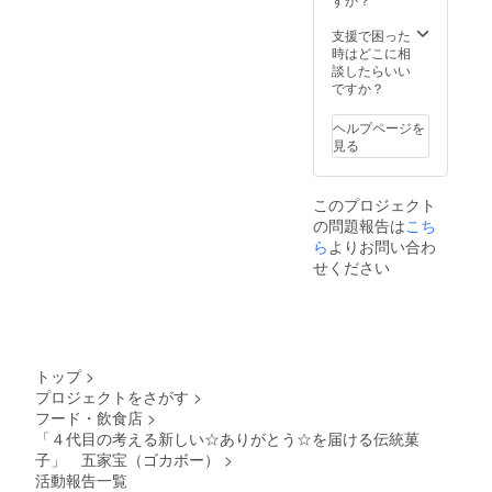
水飴、
定値)＊
トー
五家宝
（大豆
砂糖、
１個約8
キョー
に使わ
を含
支援で困った
澱
ｇ エ
キナコ
れるき
む）、
時はどこに相
粉、、
ネル
ロンの
な粉を
和三盆
談したらいい
黒糖、
ギー
きな粉
含む、
糖、お
ですか？
ぶどう
344kcal
はプロ
５種類
こし種
糖、食
たん
ジェク
のきな
（水
塩 竹
ぱく質
ヘルプページを
トの鹿
粉セッ
飴、砂
かごギ
15.6g
見る
島パラ
トを五
糖）、
フト賞
脂質
ダイス
家宝と
食塩 ６
味期限
10.3g
さんの
一緒に
個入り
６０日
炭水化
ではあ
このプロジェクト
事前お
（１個
＜五家
物
りませ
の問題報告は
こち
送りし
約6ｇ）
宝＞ 水
52.9g
ん。 五
ます。
ら
よりお問い合わ
きなこ
飴（国
食塩相
家宝
ワーク
玉 賞
内製
せください
当量
賞味期
ショッ
味期限
造）、
0.55g
限30日
プ当日
90日 き
きな粉
原材
は、
な粉
（大豆
料：麦
SEIKO
（大豆
を含
芽水飴
さんか
を含
む）、
（国内
らのレ
む、国
甜菜
トップ
>
製
ク
内製
糖、お
造）、
プロジェクトをさがす
>
チャー
造）、
こし
甜菜
フード・飲食店
>
できな
水飴、
（もち
糖、き
粉に関
「４代目の考える新しい☆ありがとう☆を届ける伝統菓
砂糖、
米・水
な粉
して学
澱
子」 五家宝（ゴカボー）
>
飴）、
（大豆
んだ
粉、、
抹茶、
活動報告一覧
を含
後、実
黒糖、