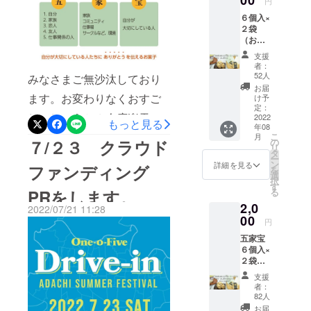
00
円
床で動く方
６個入×
の手を使っ
２袋
て、祖父は
（おし
ぼり
私に五家宝
支援
×2 ス
者：
の作り方を
トー
52人
みなさまご無沙汰しており
教えてくれ
リーチ
お届
ラシA4
ます。お変わりなくおすご
ました。
け予
１枚）
定：
その姿に、
しでしょうか？今度楽天
送料込
2022
もっと見る
年08
五家宝職人
みで
ショッピングで限定販売し
こ
月
す。 お
７/２３ クラウド
の
を継いで欲
リ
まけに
タ
ますので、ご連絡させてい
しいという
ー
きなこ
ン
詳細を見る
ファンディング
を
玉１８
強い思いを
ただきます。ご要望も多数
選
択
個入り
す
感じ、家業
PRをします。
る
ありまして、遅くなりまし
×1袋 ＊
を継ぐこと
2,0
上記商
2022/07/21 11:28
たがご連絡させていただき
品を大
00
を決心した
円
きいク
ます。楽天ショッピング楽
のです。私
五家宝
リック
６個入×
が入社する
ポスト
天2
２袋
用の箱
のと同時期
（おし
にい
支援
に祖父は他
ぼり
れ、ポ
者：
×2 ス
スト投
界してしま
82人
トー
函させ
お届