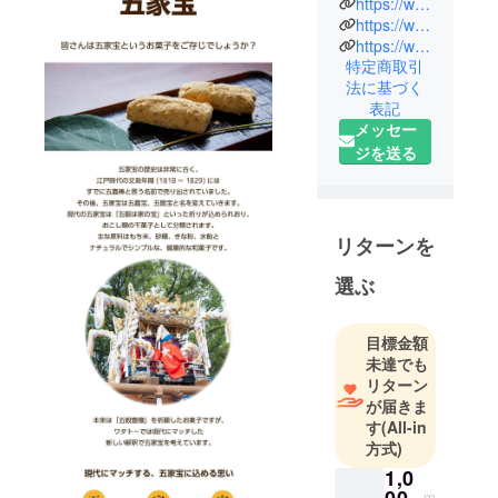
https://watato.net/
が二十七歳
https://www.instagram.com/1224_watato/
の時。家業
https://www.tiktok.com/@watato_kinako
特定商取引
に入るきっ
法に基づく
かけとなっ
表記
たのは、八
メッセー
十六歳まで
ジを送る
現役で職人
をしていた
祖父が脳梗
塞で倒れた
リターンを
のがきっか
選ぶ
けです。当
時、廃業も
考えていた
目標金額
そうです
未達でも
リターン
が、病室
が届きま
で、半身麻
す
(All-in
痺、言語障
方式)
害になりな
1,0
がらも、病