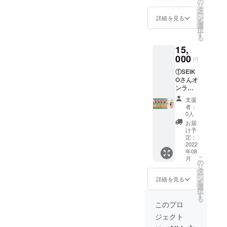
料込み
の
製
できな
む、国
表示
リ
に きな
です。
タ
造）、
粉に関
内製
（100ｇ
ー
こ玉１
＊おま
ン
甜菜
詳細を見る
して学
造）、
当た
を
８個入
け、ゴ
選
糖、き
んだ
水飴、
り）(推
択
り×1袋
カボー
す
な粉
後、実
砂糖、
定値)＊
る
➁竹か
ギフ
（大豆
際にみ
澱
１個約8
15,
ごギフ
ト、
を含
んなで
粉、、
ｇ エ
ト×1
000
トー
む）、
テイス
円
黒糖、
ネル
セット
キョー
和三盆
ティン
ぶどう
ギー
①SEIK
③キナ
キナコ
糖、お
グをし
糖、食
344kcal
Oさんオ
コロン
ロンの
こし種
てわい
塩 栄
たん
ンライ
ギフト1
きな粉
（水
わい楽
養成分
ぱく質
ンきき
セット
はプロ
飴、砂
しみま
支援
表示
15.6g
きな粉
④ゴカ
ジェク
糖）、
者：
す。大
（100ｇ
脂質
ワーク
ボーギ
トの鹿
0人
食塩 ６
人も子
当た
10.3g
ショッ
フト×２
島パラ
個入り
お届
供も気
り）(推
炭水化
プ この
セット
ダイス
け予
（１個
楽に楽
定値)＊
物
リター
＊宅急
定：
さんの
約6ｇ）
しくご
１個約8
52.9g
ンで
2022
便にて
ではあ
栄養成
参加い
ｇ エ
食塩相
年08
は、
お送り
りませ
分表示
ただけ
ネル
こ
当量
月
SEIKO
させて
の
ん。 五
１個当
ます。
ギー
リ
0.55g
さんに
いただ
タ
家宝
たり(推
➁６個
344kcal
ー
よるオ
きま
ン
賞味期
詳細を見る
定値) エ
入×２袋
たん
を
ンライ
す。送
選
限30日
ネル
（おし
ぱく質
択
ンでの
料込み
す
原材
ギー
ぼり
15.6g
る
きな粉
です。
料：麦
このプロ
19kcal
×2 ス
脂質
テイス
＊おま
芽水飴
たん
トー
10.3g
ジェクト
ティン
け、ゴ
（国内
ぱく質
リーチ
炭水化
グ（利
カボー