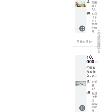
（おし
ゼントを頂いたなと心より
料込み
ききま
飴、砂
ぱく質
支援
ぼり
です。
す。 今
糖）、
者：
0.39g
うれしく思います!(^^)!７/３
×2 ス
＊おま
回のプ
2人
食塩 ６
脂質
トー
け、ゴ
ロジェ
個入り
お届
0.26g
１までプロジェクトは続き
リーチ
カボー
クトの
け予
（１個
炭水化
ラシA4
ギフ
定：
五家宝
ますが、頑張ってまいりま
約6ｇ）
物4g
１枚）
2022
ト、
に使わ
栄養成
食塩相
年08
×10個
すので、引きつづき応援よ
トー
れるき
分表示
当量
こ
月
おまけ
キョー
の
な粉を
１個当
0.017g
リ
ろしくお願いいたします。
に きな
キナコ
タ
含む、
たり(推
きなこ
ー
こ玉１
ロンの
ン
５種類
詳細を見る
定値) エ
玉 賞
渡辺
を
８個入
きな粉
選
のきな
ネル
味期限
択
り×1袋
はプロ
す
粉セッ
ギー
９０日
る
➁竹か
ジェク
トを五
19kcal
きな粉
10,
ごギフ
トの鹿
家宝と
たん
（大豆
ト×1
000
島パラ
一緒に
ぱく質
円
を含
セット
ダイス
事前お
0.39g
む、国
①五家
③キナ
さんの
送りし
脂質
内製
宝６個
コロン
ではあ
ます。
0.26g
造）、
入×２袋
ギフト1
りませ
ワーク
炭水化
水飴、
（おし
セット
ん。 五
ショッ
物4g
支援
砂糖、
ぼり
＊宅急
家宝
プ当日
者：
食塩相
澱
×2 ス
便にて
賞味期
4人
は、
当量
粉、、
トー
お送り
限30日
SEIKO
お届
0.017g
黒糖、
リーチ
させて
原材
け予
さんか
きなこ
ぶどう
ラシA4
いただ
定：
料：麦
らのレ
玉 きな
糖、食
１枚）
2022
きま
芽水飴
ク
粉（大
塩 栄
年08
×10個
す。送
（国内
チャー
豆を含
養成分
こ
月
おまけ