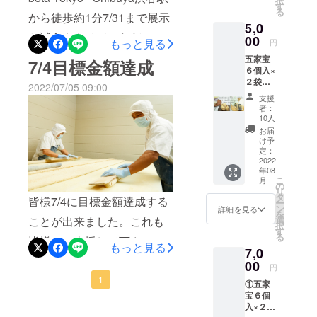
択
ンでの
はプロ
す
（国内
る
きな粉
から徒歩約1分7/31まで展示
ジェク
製
5,0
テイス
トの鹿
造）、
と試食をさせていただいて
ティン
00
島パラ
甜菜
もっと見る
円
グ（利
ダイス
糖、き
おります。お近くに来た際
五家宝
ききな
7/4目標金額達成
さんの
な粉
６個入×
粉）ラ
ではあ
（大豆
はお立ち寄りください。営
２袋
イブ講
りませ
を含
2022/07/05 09:00
（おし
座(約１
業時間: 11:00 – 19:30定休
ん。 五
む）、
支援
ぼり
時間)が
家宝
和三盆
者：
日: 不定休所在地:〒150-
×2 ス
受けら
賞味期
10人
糖、お
トー
れま
限30日
こし種
お届
0002 東京都渋谷区渋谷1丁
リーチ
す。＊
原材
け予
（水
ラシA4
最高２
定：
料：麦
飴、砂
目14番11号小林ビル1階 HP
１枚）
2022
０人ま
芽水飴
糖）、
年08
×10個
で受け
（国内
食塩 ６
こ
月
おまけ
られま
の
製
個入り
リ
に きな
す。 日
タ
造）、
（１個
皆様7/4に目標金額達成する
ー
こ玉１
程はプ
ン
甜菜
詳細を見る
約6ｇ）
を
８個入
ロジェ
ことが出来ました。これも
選
糖、き
栄養成
択
り×2袋
クト終
す
な粉
分表示
る
皆様にご支援して下さった
＊宅急
了後、
（大豆
１個当
もっと見る
7,0
便にて
商品が
を含
たり(推
おかげです。本と感謝しま
お送り
00
届く日
む）、
定値) エ
円
させて
以降で
和三盆
ネル
す。それと、この日は私の
1
①五家
いただ
ご案内
糖、お
ギー
宝６個
きま
させて
誕生日で、素晴らしいプレ
こし種
19kcal
入×２袋
す。送
いただ
（水
たん