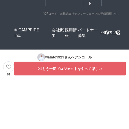
コア、
ト
料、微
乳糖、ｶ
粒酸化
ｶｵﾏｽ）
ケイ
「QRコード」は株式会社デンソーウェーブの登録商標です。
（国内
素、甘
製
味料
造）、
（スク
きな
© CAMPFIRE,
会社概
採用情
パートナー
ラロー
粉、水
Inc.
要
報
募集
ス）、
飴、甜
（一部
菜糖、
に大
ｱｰﾓﾝ
豆・乳
ﾄﾞ、カ
成分を
カオ
watato1921
さんへアンコール
含む）
豆、バ
＜チョ
ターミ
もう一度プロジェクトをやってほしい
コダマ
ルクパ
＞ 準
ウ
61
チョコ
ダー、
レート
食塩/乳
（植物
化剤、
油脂、
香料、
砂糖、
（一部
全粉
に大
乳、コ
豆・ｱｰﾓ
コア、
ﾝﾄﾞ・乳
乳糖、ｶ
成分を
ｶｵﾏｽ）
含む）
（国内
＜ココ
製