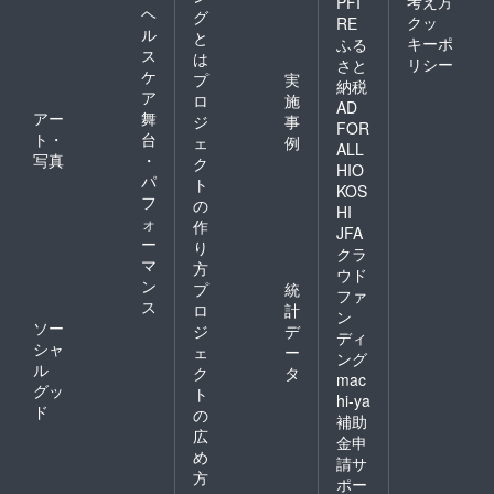
考え方
PFI
食塩、
ヘ
グ
造）、
コーン
クッ
RE
ル
きな
と
スター
キーポ
ふる
粉、水
ス
チ/乳化
は
リシー
さと
飴、甜
剤、香
ケ
プ
実
納税
菜糖、
料、微
ア
ロ
施
キャラ
AD
粒酸化
アー
舞
ジ
事
メル
ケイ
FOR
ト・
台
シーズ
ェ
例
素、甘
ALL
ニング
写真
・
味料
ク
HIO
（ぶど
（スク
パ
ト
KOS
う糖、
ラロー
フ
の
HI
砂糖、
ス）、
ォ
作
乳等を
（一部
JFA
ー
り
主原料
に大
クラ
マ
とする
豆・乳
方
ウド
食品、
成分を
ン
プ
統
ファ
脱脂粉
含む）
ス
ロ
計
ン
乳、黒
＜チョ
ソー
ジ
デ
糖）、
ディ
コダマ
シャ
ェ
ー
バター
＞ 準
ング
ル
ミルク
ク
タ
チョコ
mac
パウ
グッ
レート
ト
hi-ya
ダー、
（植物
ド
の
補助
食塩、
油脂、
広
コーン
金申
砂糖、
め
スター
全粉
請サ
チ/乳化
方
乳、コ
ポー
剤、香