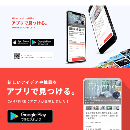
アーモ
む）、
際にみ
ぶどう
ンド、
和三盆
んなで
糖、食
食塩 ＜
糖、お
テイス
塩 竹
きな粉
こし種
ティン
かごギ
ひねり
（水
グをし
フト賞
＞ 小豆
飴、砂
てわい
味期限
餡（生
糖）、
わい楽
６０日
餡、水
食塩 ６
しみま
＜五家
飴、砂
個入り
す。大
宝＞ 水
糖、食
（１個
人も子
飴（国
塩）
約6ｇ）
供も気
内製
（国内
栄養成
楽に楽
造）、
製
分表示
しくご
きな粉
造）、
１個当
参加い
（大豆
きな粉
たり(推
ただけ
を含
（大豆
定値) エ
ます。
む）、
を含
ネル
➁五家
甜菜
む）、
ギー
宝６個
糖、お
水飴、
19kcal
入×２袋
こし
甜菜
たん
（おし
（もち
糖、食
ぱく質
ぼり
米・水
塩 ＜あ
0.39g
×2 ス
飴）、
んこ玉
脂質
トー
抹茶、
＞ 小豆
0.26g
リーチ
アーモ
餡（生
炭水化
ラシA4
ンド、
餡、水
物4g
１枚）
食塩 ＜
飴、砂
食塩相
×10個
きな粉
糖、食
当量
おまけ
ひねり