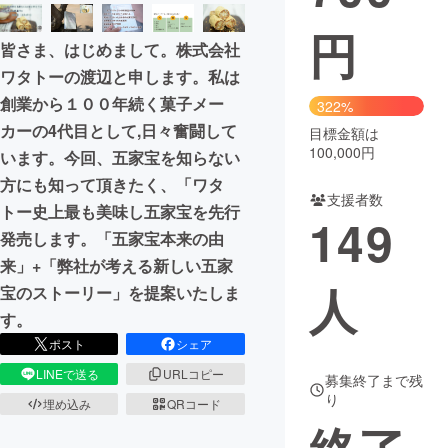
円
まちづくり・地域活性化
皆さま、はじめまして。株式会社
ワタトーの渡辺と申します。私は
CAMPFIRE for Social Good
CAMPFIRE Creation
創業から１００年続く菓子メー
322%
CAMPFIREふるさと納税
machi-ya
コミュニティ
カーの4代目として,日々奮闘して
目標金額は
100,000円
います。今回、五家宝を知らない
方にも知って頂きたく、「ワタ
支援者数
トー史上最も美味し五家宝を先行
149
発売します。「五家宝本来の由
来」+「弊社が考える新しい五家
人
宝のストーリー」を提案いたしま
す。
ポスト
シェア
LINEで送る
URLコピー
募集終了まで残
り
埋め込み
QRコード