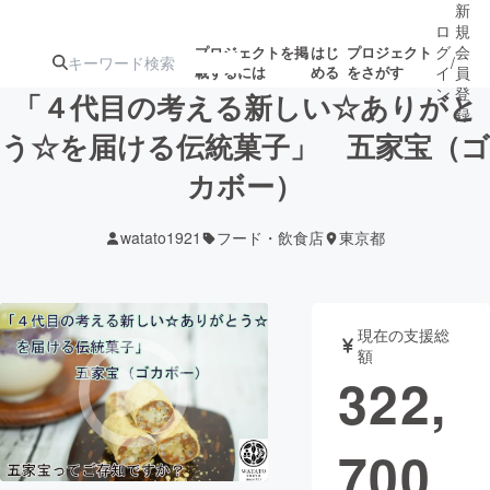
新
ロ
規
グ
会
プロジェクトを掲
はじ
プロジェクト
/
載するには
める
をさがす
イ
員
ン
登
「４代目の考える新しい☆ありがと
録
う☆を届ける伝統菓子」 五家宝（ゴ
カボー）
人気のプロ
注目のリ
注目の新着プロ
募集終了が近いプ
もうすぐ公開
ジェクト
ターン
ジェクト
ロジェクト
されます
watato1921
フード・飲食店
東京都
アート・写真
音楽
現在の支援総
テクノロジー・ガジェット
ゲーム・サ
額
322,
映像・映画
書籍・雑誌
700
ビジネス・起業
チャレンジ