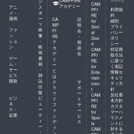
CAMPFIRE
ア、乳
ジ
ぱく質
CAM
（大豆
糖、ｶｶｵ
アカデミー
15.6g
アニ
ス
利用規
PFI
を含
ﾏｽ）
脂質
メ・
ポ
む）、
約
（国内
RE
10.3g
漫画
ー
CA
説
水飴、
製
細則
for
炭水化
ツ
甜菜
造）、
MP
明
物
プライ
Soci
糖、食
きな
ファ
映
FI
会
52.9g
バシー
al
塩 トー
粉、水
ッ
像
食塩相
RE
・
ポリ
Goo
キョー
飴、甜
当量
ショ
・
ア
相
キナコ
シー
d
菜糖、
0.55g
ン
映
カ
談
ロン賞
キャラ
特定商
CAM
画
味期限
デ
会
メル
取引法
PFI
９０日
ゲー
書
シーズ
ミ
に基づ
RE
＜キャ
ニング
ム・
籍
ー
く表記
for
ラメル
（ぶど
サー
・
と
情報セ
ダマ＞
Ente
う糖、
ビス
雑
は
準チョ
砂糖、
キュリ
rtain
開発
誌
コレー
ク
サ
乳等を
ティ方
men
ト（植
出
主原料
ラ
ポ
針
t
物油
とする
版
ウ
ー
反社基
CAM
脂、砂
食品、
ビジ
ビ
ド
ト
本方針
PFI
糖、全
脱脂粉
ネ
ュ
フ
サ
粉乳、
カスタ
乳、黒
RE
ス・
ー
ァ
ー
ココ
糖）、
マーハ
for
起業
テ
ア、乳
バター
ン
ビ
ラスメ
Spor
糖、ｶｶｵ
ミルク
ィ
デ
ス
ントに
ts
ﾏｽ）
パウ
ー
ィ
対する
CAM
（国内
ダー、
・
ン
製