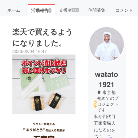
ホーム
支援者
仲間募集
コメント
活動報告
99+
4
楽天で買えるよう
になりました。
2023/02/04 16:47
watato
1921
東京都
初めてのプ
ロジェクト
です
私が四代目
五家宝職人
になるのを
決めたのは