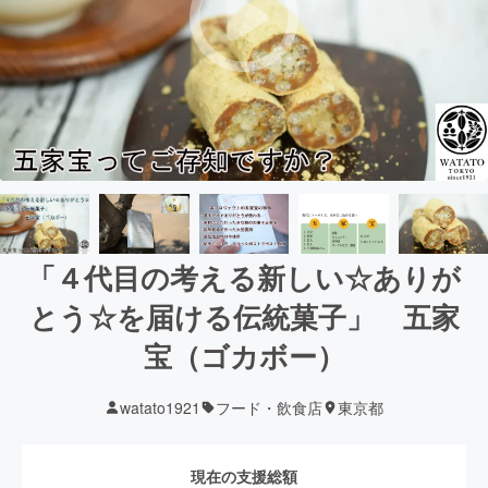
「４代目の考える新しい☆ありが
とう☆を届ける伝統菓子」 五家
宝（ゴカボー）
watato1921
フード・飲食店
東京都
現在の支援総額