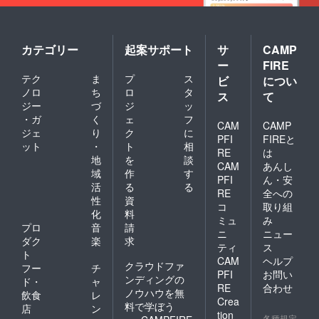
塩）
0.017g
に きな
＞ 小豆
（国内
きなこ
こ玉１
餡（生
製
玉 きな
８個入
餡、水
造）、
粉（大
り×1袋
飴、砂
きな粉
カテゴリー
起案サポート
サ
CAMP
豆を含
③竹か
糖、食
（大豆
む、国
ー
FIRE
ごギフ
塩）
を含
内製
テク
ま
プ
ス
ト×1 ④
ビ
につい
（国内
む）、
造）、
キナコ
製
ノロ
ち
ロ
タ
水飴、
ス
て
水飴、
ロンギ
造）、
甜菜
ジー
づ
ジ
ッ
砂糖、
フト×2
きな粉
糖、食
澱
・ガ
く
ェ
フ
⑤ゴカ
CAM
CAMP
（大豆
塩 トー
粉、、
ジェ
り
ク
に
ボーギ
を含
キョー
PFI
FIREと
黒糖、
ット
・
ト
相
フト×2
む）、
キナコ
RE
は
ぶどう
送料込
地
を
談
水飴、
ロン賞
糖、食
CAM
あんし
みで
甜菜
味期限
域
作
す
塩 栄
PFI
ん・安
す。
糖、食
９０日
活
る
る
養成分
RE
全への
塩 ＜あ
＜キャ
表示
性
資
んこ玉
コ
取り組
ラメル
（100ｇ
化
料
＞ 小豆
ダマ＞
ミュ
み
当た
プロ
音
請
餡（生
準チョ
り）(推
ニ
ニュー
餡、水
ダク
楽
求
コレー
定値)＊
ティ
ス
飴、砂
ト（植
ト
１個約8
CAM
ヘルプ
糖、食
物油
クラウドファ
ｇ エ
フー
チ
塩）
PFI
お問い
脂、砂
ネル
ンディングの
ド・
ャ
（国内
糖、全
RE
合わせ
ギー
ノウハウを無
飲食
レ
製
粉乳、
344kcal
Crea
料で学ぼう
造）、
店
ン
ココ
たん
tion
各種規定
きな粉