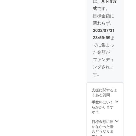
製
は、
All-In方
0.39g
ラシA4
物
ききな
ギフ
造）、
脂質
１枚）
52.9g
式
です。
粉）ラ
ト、
甜菜
0.26g
送料込
食塩相
イブ講
トー
糖、き
目標金額に
炭水化
みで
当量
座(約１
キョー
な粉
物4g
す。 お
0.55g
関わらず、
時間)が
キナコ
（大豆
食塩相
まけに
受けら
ロンの
を含
2022/07/31
当量
きなこ
れま
きな粉
む）、
0.017g
玉１８
23:59:59
ま
す。＊
はプロ
和三盆
きなこ
個入り
最高２
ジェク
糖、お
でに集まっ
玉 きな
×1袋 ＊
０人ま
トの鹿
こし種
粉（大
上記商
た金額が
で受け
島パラ
（水
豆を含
品を大
られま
ダイス
飴、砂
ファンディ
む、国
きいク
す。 日
さんの
糖）、
内製
リック
ングされま
程はプ
ではあ
食塩 ６
造）、
ポスト
ロジェ
りませ
個入り
す。
水飴、
用の箱
クト終
ん。 五
（１個
砂糖、
にい
了後、
家宝
約6ｇ）
澱
れ、ポ
商品が
賞味期
きなこ
粉、、
スト投
支援に関するよ
届く日
限30日
玉 賞
黒糖、
函させ
くある質問
以降で
原材
味期限
ぶどう
ていた
ご案内
料：麦
手数料はいく
90日 き
糖、食
だきま
させて
芽水飴
らかかります
な粉
塩 栄
す。 ＊
いただ
（国内
か？
（大豆
養成分
おま
ききま
製
を含
表示
け、ゴ
す。 今
造）、
目標金額に届
む、国
（100ｇ
カボー
回のプ
甜菜
かなかった場
内製
当た
ギフ
ロジェ
糖、き
合どうなりま
造）、
り）(推
ト、
クトの
な粉
すか？