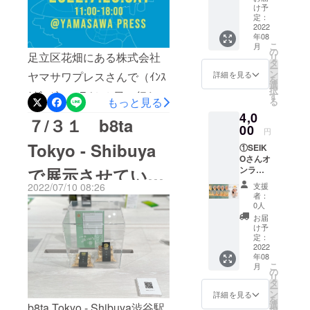
いました
リーチ
ていた
け予
が、祖父の
ラシA4
だきま
定：
１枚）×
2022
す。 ＊
思いを受け
年08
３個 お
おま
継ぎ、伝統
こ
月
まけに
け、ゴ
の
足立区花畑にある株式会社
リ
きなこ
菓子、五家
カボー
タ
ー
玉１８
ギフ
ン
詳細を見る
ヤマサワプレスさんで（ｲﾝｽ
宝の文化を
を
個入り
ト、
選
択
本気で広く
×1袋 ＊
ﾀｸﾞﾗﾑ）、７/２３日に行われ
トー
す
もっと見る
る
宅急便
キョー
伝えていこ
る、夏祭りイベント内に、
4,0
にてお
キナコ
７/３１ b8ta
うと心に決
送りさ
00
ロンの
円
弊社ブースで今回のクラウ
めました。
せてい
きな粉
Tokyo - Shibuya
①SEIK
ただき
はプロ
ドファンディングのPRと、
趣味はサー
Oさんオ
ます。
ジェク
フィン、興
で展示させていた
ンライ
送料込
通常商品の販売をいたしま
トの鹿
ンきき
みで
味があるこ
島パラ
2022/07/10 08:26
支援
す。
きな粉
す。 ＊
だいております。
ダイス
者：
とはキャン
ワーク
おま
さんの
0人
プ
ショッ
け、ゴ
ではあ
お届
プ この
カボー
りませ
け予
リター
ギフ
定：
ん。 五
ンで
2022
ト、
家宝
年08
は、
トー
賞味期
こ
月
SEIKO
キョー
の
限30日
リ
さんに
キナコ
タ
原材
ー
よるオ
ロンの
ン
料：麦
詳細を見る
を
ンライ
きな粉
選
芽水飴
b8ta Tokyo - Shibuya渋谷駅