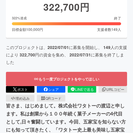
322,700
円
終了
322
%達成
目標金額
100,000
円
支援者数
149
人
このプロジェクトは、
2022/07/01
に募集を開始し、
149
人の支援
により
322,700
円の資金を集め、
2022/07/31
に募集を終了しま
した
もう一度プロジェクトをやってほしい
ポスト
シェア
LINEで送る
URLコピー
埋め込み
QRコード
皆さま、はじめまして。株式会社ワタトーの渡辺と申し
ます。私は創業から１００年続く菓子メーカーの4代目
として,日々奮闘しています。今回、五家宝を知らない方
にも知って頂きたく、「ワタトー史上最も美味し五家宝