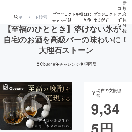
新
ロ
規
グ
会
プロジェクトを掲
はじ
プロジェクト
/
載するには
める
をさがす
イ
員
ン
登
【至福のひととき】溶けない氷が、
録
自宅のお酒を高級バーの味わいに！
大理石ストーン
人気のプロ
注目のリ
注目の新着プロ
募集終了が近いプ
もうすぐ公開
ジェクト
ターン
ジェクト
ロジェクト
されます
Obuone
チャレンジ
福岡県
アート・写真
音楽
現在の支援総
テクノロジー・ガジェット
ゲーム・サ
額
9,34
映像・映画
書籍・雑誌
5
円
ビジネス・起業
チャレンジ