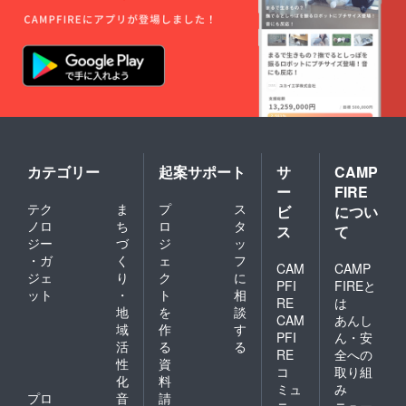
より下
がる可
能性も
ござい
ます。
カテゴリー
起案サポート
サ
CAMP
ー
FIRE
テク
ま
プ
ス
ビ
につい
ノロ
ち
ロ
タ
ス
て
ジー
づ
ジ
ッ
・ガ
く
ェ
フ
CAM
CAMP
ジェ
り
ク
に
PFI
FIREと
ット
・
ト
相
RE
は
地
を
談
CAM
あんし
域
作
す
PFI
ん・安
活
る
る
RE
全への
性
資
コ
取り組
化
料
ミュ
み
プロ
音
請
ニ
ニュー