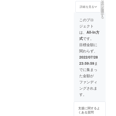
リ
ワイト
セット
タ
※郵送に
回る皆
ー
4、ブ
割
ン
てお届
詳細を見る
様から
を
ラック
33％OF
選
けしま
応援購
択
4) グラ
F 先着
す
す。 商
入をし
る
ス×2 ア
39名】
品代金
このプロ
て頂
イスト
【先着
には、
き、現
ジェクト
ング×1
39名様
ご自宅
在進め
布製
限
までの
は、
All-In方
ている
ポーチ×
定！】
送料も
環境か
式
です。
１ 特製
[2セッ
含まれ
ら量産
収納
トあた
ており
目標金額に
体制を
ケース
り、一
ます。
更に整
関わらず、
付き(縦
般販売
【その
えるこ
約
予定価
他注意
2022/07/28
とがで
18cm×
格
事項】
きた場
23:59:59
ま
横 約
25,960
※本プロ
合、正
21.5cm
円
ジェク
でに集まっ
規販売
重さ 約
（税・
トを通
価格が
た金額が
3kg)
送料
して想
販売予
【3個
込）の
定を上
ファンディ
定価格
セット
33％OF
回る皆
より下
ングされま
割
F] 【送
様から
がる可
35％OF
料につ
応援購
す。
能性も
F 先着
いて】
入をし
ござい
20名】
※郵送に
て頂
ます。
【先着
てお届
き、現
支援に関するよ
20名様
けしま
在進め
くある質問
限
す。 商
ている