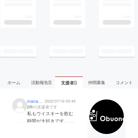
ホーム
活動報告
仲間募集
コメント
支援者
1
1
manabuthefisher
2022/07/19 00:49
2件
の支援者です
私もウイスキーを飲む
時間が大好きです。と
ても興味をそそられる
内容で試してみるのが