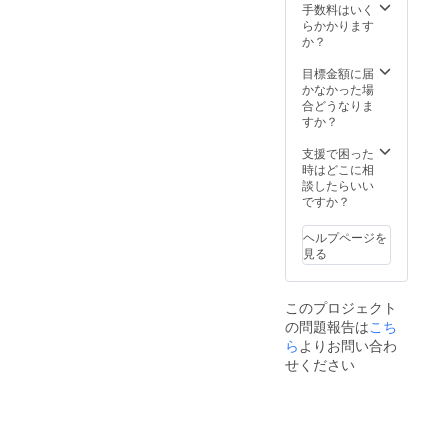
定！】
品代金
手数料はいく
環境か
[1セッ
には、
らかかります
ら量産
トあた
ご自宅
か？
体制を
り、一
までの
更に整
般販売
送料も
目標金額に届
えるこ
予定価
含まれ
かなかった場
とがで
格
ており
合どうなりま
きた場
38,940
ます。
すか？
合、正
円
【その
規販売
（税・
他注意
支援で困った
価格が
送料
事項】
時はどこに相
販売予
込）の
※本プロ
談したらいい
定価格
35％OF
ジェク
ですか？
より下
F] 【送
トを通
がる可
料につ
して想
能性も
ヘルプページを
いて】
定を上
ござい
見る
※郵送に
回る皆
ます。
てお届
様から
けしま
応援購
このプロジェクト
す。 商
入をし
の問題報告は
こち
品代金
て頂
には、
ら
よりお問い合わ
き、現
ご自宅
在進め
せください
までの
ている
送料も
環境か
含まれ
ら量産
ており
体制を
ます。
更に整