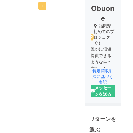
楽しみです。
Obuon
1
e
福岡県
初めてのプ
ロジェクト
です
誰かに価値
提供できる
ような生き
方をしたい
特定商取引
と思い2020
法に基づく
年から物販
表記
メッセー
事業を導入
ジを送る
しておりま
す。
支えてくだ
さる周りの
リターンを
方々に価値
提供できる
選ぶ