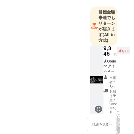
ように努め
ていきま
目標金額
す。サンプ
未達でも
ルも何度も
リターン
作成し、企
が届きま
画から実行
す
(All-in
方式)
までに半年
以上かけた
9,3
残り98
45
渾身の作品
円
となってい
★Obuo
neアイ
ます。是
スス
非、アイス
トーン
支援
ストーンの
セット
者：
【セッ
素晴らしさ
1人
ト内
お届
を感じてい
容】 大
け予
ただけたら
理石ス
定：
トーン
2022
幸いです。
年10
×8(ホワ
こ
皆様、ご支
月
イト4、
の
リ
ブラッ
援よろしく
タ
ー
ク4) グ
ン
詳細を見る
お願いしま
を
ラス×2
選
択
す。
アイス
す