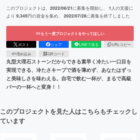
このプロジェクトは、
2022/06/21
に募集を開始し、
1
人の支援に
より
9,345
円の資金を集め、
2022/07/28
に募集を終了しました
もう一度プロジェクトをやってほしい
ポスト
シェア
LINEで送る
URLコピー
埋め込み
QRコード
丸型大理石ストーンだからできる素早く冷たい一口目を
実現できる、冷たさキープで酒を薄めず、あなたはずっ
と美味しさを味わえる。自宅で飲む一杯が、まるで高級
バーの一杯へと変身！！
このプロジェクトを見た人はこちらもチェックし
ています