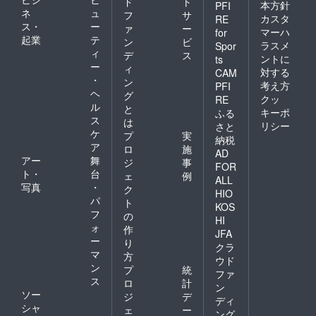
ド
ト
本方針
PFI
ネ
ュ
フ
サ
カスタ
RE
ス・
ー
ァ
ー
マーハ
for
起業
テ
ン
ビ
ラスメ
Spor
ィ
デ
ス
ントに
ts
ー
ィ
対する
CAM
・
ン
考え方
PFI
ヘ
グ
クッ
RE
ル
と
キーポ
ふる
ス
は
リシー
さと
ケ
プ
実
納税
ア
ロ
施
AD
アー
舞
ジ
事
FOR
ト・
台
ェ
例
ALL
写真
・
ク
HIO
パ
ト
KOS
フ
の
HI
ォ
作
JFA
ー
り
クラ
マ
方
ウド
ン
プ
統
ファ
ス
ロ
計
ン
ソー
ジ
デ
ディ
シャ
ェ
ー
ング