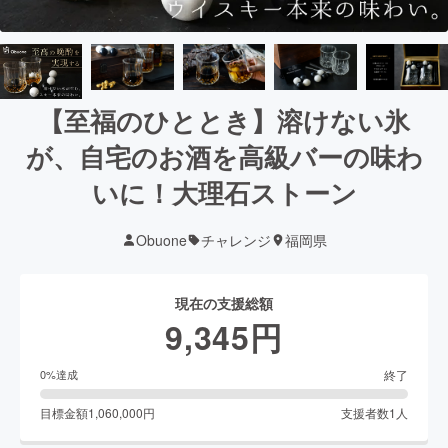
【至福のひととき】溶けない氷
が、自宅のお酒を高級バーの味わ
いに！大理石ストーン
Obuone
チャレンジ
福岡県
現在の支援総額
9,345
円
終了
0
%達成
目標金額
1,060,000
円
支援者数
1
人