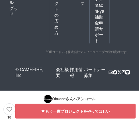
ル
ク
タ
mac
グッ
ト
hi-ya
ド
の
補助
広
金申
め
請サ
方
ポー
ト
「QRコード」は株式会社デンソーウェーブの登録商標です。
© CAMPFIRE,
会社概
採用情
パートナー
Inc.
要
報
募集
Obuone
さんへアンコール
もう一度プロジェクトをやってほしい
10