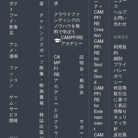
ダク
楽
求
ティ
ス
ト
CAM
ヘルプ
クラウドファ
フー
チ
PFI
お問い
ンディングの
ド・
ャ
RE
合わせ
ノウハウを無
飲食
レ
Crea
料で学ぼう
店
ン
tion
各種規定
CAMPFIRE
ジ
CAM
アカデミー
アニ
ス
利用規
PFI
メ・
ポ
約
RE
漫画
ー
CA
説
細則
for
ツ
MP
明
プライ
Soci
ファ
映
FI
会
バシー
al
ッ
像
RE
・
ポリ
Goo
ショ
・
ア
相
シー
d
ン
映
カ
談
特定商
CAM
画
デ
会
取引法
PFI
ゲー
書
ミ
に基づ
RE
ム・
籍
ー
く表記
for
サー
・
と
情報セ
Ente
ビス
雑
は
キュリ
rtain
開発
誌
ク
サ
ティ方
men
出
ラ
ポ
針
t
版
ウ
ー
反社基
CAM
ビジ
ビ