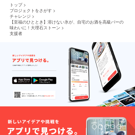
【その
えるこ
トップ
>
他注意
とがで
プロジェクトをさがす
>
事項】
きた場
チャレンジ
>
※本プロ
合、正
ジェク
【至福のひととき】溶けない氷が、自宅のお酒を高級バーの
規販売
トを通
価格が
味わいに！大理石ストーン
>
して想
販売予
支援者
定を上
定価格
回る皆
より下
様から
がる可
応援購
能性も
入をし
ござい
て頂
ます。
き、現
在進め
ている
環境か
ら量産
体制を
更に整
えるこ
とがで
きた場
合、正
規販売
価格が
販売予
定価格