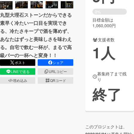
まちづくり・地域活性化
0%
丸型大理石ストーンだからできる
目標金額は
素早く冷たい一口目を実現でき
1,060,000円
CAMPFIRE for Social Good
CAMPFIRE Creation
る、冷たさキープで酒を薄めず、
CAMPFIREふるさと納税
machi-ya
コミュニティ
あなたはずっと美味しさを味わえ
支援者数
1
人
る。自宅で飲む一杯が、まるで高
級バーの一杯へと変身！！
ポスト
シェア
LINEで送る
URLコピー
募集終了まで残
り
埋め込み
QRコード
終了
このプロジェクトは、