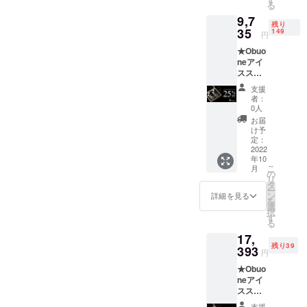
る
トング
9,7
×1 布製
残り
ポーチ×
35
149
円
１ 特製
★Obuo
収納
neアイ
ケース
スス
付き(縦
トーン
約
支援
セット
18cm×
者：
【セッ
横 約
0人
ト内
21.5cm
お届
容】 大
重さ 約
け予
理石ス
3kg)
定：
トーン
2022
【早割
年10
×8(ホワ
28％OF
こ
月
イト4、
F 先着
の
リ
ブラッ
99名】
タ
ー
ク4) グ
【先着
ン
詳細を見る
を
ラス×2
99名様
選
択
アイス
限
す
る
トング
定！】
17,
×1 布製
[1セッ
残り39
ポーチ×
393
トあた
円
１ 特製
り、一
★Obuo
収納
般販売
neアイ
ケース
予定価
スス
付き(縦
格
トーン
約
12,980
支援