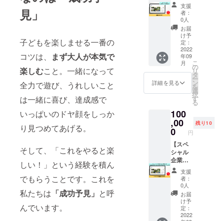
社団法
上、子
支援
人スマ
見」
どもた
者：
イルラ
ちの顔
0人
イフの
は映り
お届
企業ス
ませ
け予
子どもを楽しませる一番の
ポン
ん。 ※
定：
サーに
2022
データ
コツは、
まず大人が本気で
年09
なれる
はメー
こ
月
権利で
ルでの
の
楽しむ
こと。一緒になって
リ
す。 社
お渡し
タ
ー
団法人
となり
ン
詳細を見る
全力で遊び、うれしいこと
を
スマイ
ます。
選
択
ルライ
※データ
す
は一緒に喜び、達成感で
る
フのHP
お渡し
100
に企業
いっぱいのドヤ顔をしっか
時期は
スポン
,00
2022年
残り10
り見つめてあげる。
サーと
9月予定
0
円
して企
です。
業名、
【スペ
そして、「これをやると楽
企業の
シャル
ホーム
企業ス
しい！」という経験を積ん
ページ
ポン
支援
のリン
サー】
でもらうことです。これを
者：
クを掲
社団法
0人
載させ
人スマ
私たちは
「成功予見」
と呼
お届
ていた
イルラ
け予
んでいます。
だきま
イフの
定：
す。 あ
スペ
2022