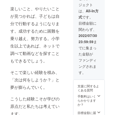
掲載を
内容
です。
ジェクト
お断り
を、あ
子ども
楽しいこと、やりたいこと
させて
なたの
たちの
は、
All-In方
いただ
会社の
大切な
が見つかれば、子どもは自
式
です。
く場合
HPなど
想い出
があり
でPRに
作りの
目標金額に
分で行動するようになりま
ます。
お使い
ため
関わらず、
お断り
いただ
に、ぜ
す。成功するために困難を
させて
けま
ひあな
2022/07/30
乗り越え、努力する。小学
いただ
す。
たの会
23:59:59
ま
いた場
https://
社のお
生以上であれば、ネットで
合にお
smile-
力を貸
でに集まっ
いても
l.org/ ※
してく
調べて動画などを探すこと
た金額が
返金は
あなた
ださ
いたし
の会社
い！ ※
ファンディ
もできるでしょう。
かねま
のPRに
ライフ
ングされま
す。 ※
使用さ
ジャ
掲載期
れる
ケット
そこで楽しい経験を積み、
す。
間は
際、子
10着分
2022年
どもの
です。
「次は何をしようか？」と
9月から
顔がわ
※ライフ
支援に関するよ
夢が膨らんでいく。
1年間で
かるよ
ジャ
くある質問
す。
うな掲
ケット
※20社さ
載をす
完成時
手数料はいく
こうした経験こそが学びの
ま限定
ること
に写真
らかかります
です。
はでき
にてご
か？
原点だと私たちは考えてい
ませ
報告い
ん。ご
たしま
目標金額に届
ます。