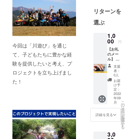
ちに夢や希
望を与えた
リターンを
い。生きる
選ぶ
楽しさを体
感してほし
1,0
い！という
00
円
思いからこ
今回は「川遊び」を通じ
の活動を昨
【お礼
て、子どもたちに豊かな経
のメー
年から始め
ル】 社
ました。
験を提供したいと考え、プ
団法人
支援
スマイ
現在は、岐
者：
ロジェクトを立ち上げまし
ルライ
0人
阜県の児童
フをた
お届
た！
養護施設の
だただ
け予
応援し
定：
子どもたち
たい人
2022
を中心に野
年09
向けの
こ
月
外アクティ
リター
の
リ
ンで
タ
ビティーや
ー
す。 社
ン
詳細を見る
を
家庭教師派
団法人
選
択
スマイ
遣をボラン
す
る
ルライ
ティアとし
3,0
フ代表
て行ってい
理事・