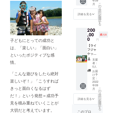
年09
なたの
シャル
こ
月
企業名
企業ス
の
リ
を社団
ポン
タ
ー
法人ス
サーに
ン
詳細を見る
を
マイル
なれる
選
択
ライフ
権利で
す
る
のHPで
す。 社
200
PRでき
団法人
ます。
スマイ
,00
残り5
https://
ルライ
0
円
子どもにとっての成功と
smile-
フのHP
l.org/ ※
に企業
【ライ
は、「楽しい」「面白い」
掲載内
スポン
フジャ
容は
サーと
ケット
といったポジティブな感
メール
して企
スポン
支援
にて打
業名、
サー】
情。
者：
合せさ
企業の
川遊び
0人
せてい
ホーム
の際に
お届
「こんな遊びをしたら絶対
ただき
ページ
使うラ
け予
ます。
のリン
イフ
定：
楽しいぞ！」「こうすれば
※ネット
クを掲
ジャ
2022
年09
ワーク
載させ
ケット
きっと面白くなるはず
こ
月
販売や
ていた
に、企
の
リ
企業イ
だきま
業名や
タ
だ！」という発想＝成功予
ー
メージ
す。 お
企業ロ
ン
詳細を見る
を
が相違
送りし
ゴを入
見を積み重ねていくことが
選
択
する場
た活動
れられ
す
る
大切だと考えています。
合等、
報告の
る権利
このプロ