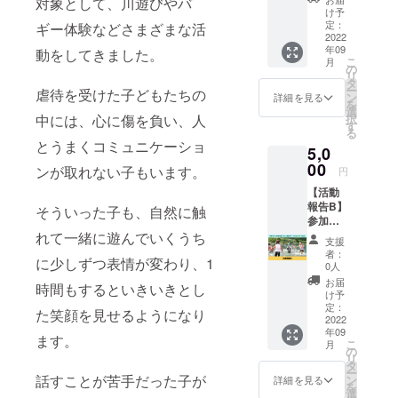
対象として、川遊びやバ
想文
を社団
け予
データ
法人ス
定：
ギー体験などさまざまな活
をお送
2022
マイル
年09
りしま
動をしてきました。
ライフ
こ
月
す。 ド
のHPで
の
リ
キドキ
PRでき
タ
ー
虐待を受けた子どもたちの
の体験
ます。
ン
詳細を見る
を
をした
https://
選
択
中には、心に傷を負い、人
子ども
smile-
す
る
のあふ
l.org/ ※
とうまくコミュニケーショ
5,0
れる気
掲載す
持ちを
00
るお名
ンが取れない子もいます。
円
お伝え
前を備
【活動
しま
考欄に
報告B】
す！ ※
ご記入
そういった子も、自然に触
参加し
感想文
くださ
た子ど
れて一緒に遊んでいくうち
は参加
い。 ※
支援
もが書
者1名分
ニック
者：
に少しずつ表情が変わり、1
いてく
です。
ネーム
0人
れた感
※感想文
でのご
お届
時間もするといきいきとし
想文
データ
参加も
け予
データ
はPDF
定：
できま
た笑顔を見せるようになり
をお送
2022
形式
す。 ※
年09
りしま
で、
掲載期
ます。
こ
月
す。 子
メール
の
間は
リ
どもた
でお送
タ
2022年
ー
ちから
りしま
話すことが苦手だった子が
ン
9月から
詳細を見る
を
の喜び
す。 ※
選
1年間で