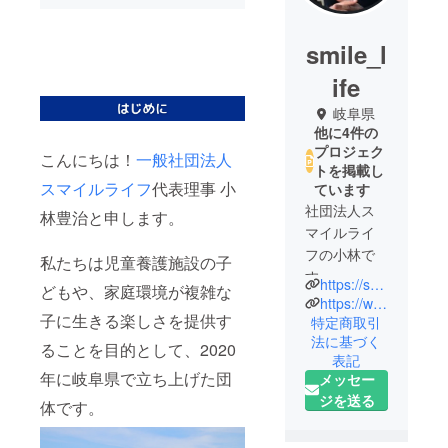
smile_l
ife
岐阜県
他に4件の
プロジェク
こんにちは！
一般社団法人
トを掲載し
スマイルライフ
代表理事 小
ています
社団法人ス
林豊治と申します。
マイルライ
フの小林で
私たちは児童養護施設の子
す。
https://smile-l.org/
どもや、家庭環境が複雑な
アウトドア
https://www.facebook.com/smeilfe
子に生きる楽しさを提供す
レジャー施
特定商取引
法に基づく
設を運営し
ることを目的として、2020
表記
て20年。
年に岐阜県で立ち上げた団
メッセー
自身の不登
ジを送る
体です。
校の経験か
ら、子供た