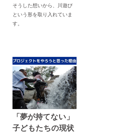
いただ
させて
そうした想いから、川遊び
いた場
いただ
合にお
く場合
という形を取り入れていま
いても
があり
返金は
ます。
す。
いたし
お断り
かねま
させて
す。 ※
いただ
掲載期
いた場
間は
合にお
2022年
いても
9月から
返金は
1年間で
いたし
す。
かねま
※10社さ
す。 ※
ま限定
掲載期
です。
間はラ
※活動報
イフ
告の内
ジャ
容は支
ケット
援者様
を買い
でご自
替える
由にお
までで
「夢が持てない」
使いい
す。
ただけ
子どもたちの現状
ます。
（内容
の加工