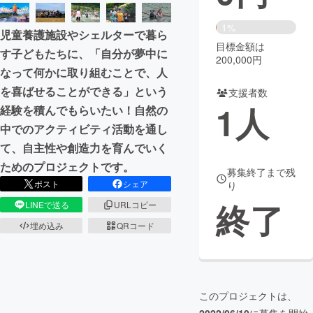
まちづくり・地域活性化
1%
児童養護施設やシェルターで暮ら
目標金額は
す子どもたちに、「自分が夢中に
200,000円
CAMPFIRE for Social Good
CAMPFIRE Creation
なって何かに取り組むことで、人
CAMPFIREふるさと納税
machi-ya
コミュニティ
を喜ばせることができる」という
支援者数
1
人
経験を積んでもらいたい！自然の
中でのアクティビティ活動を通し
て、自主性や創造力を育んでいく
ためのプロジェクトです。
募集終了まで残
ポスト
シェア
り
終了
LINEで送る
URLコピー
埋め込み
QRコード
このプロジェクトは、