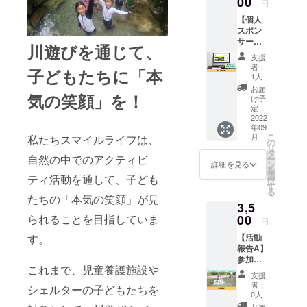
00
円
小林豊
ます。
【個人
治から
スポン
熱いお
サー】
礼の
川遊びを通じて、
社団法
メール
支援
人スマ
をお送
者：
子どもたちに「本
イルラ
りさせ
1人
イフ の
ていた
お届
気の笑顔」を！
個人ス
だきま
け予
ポン
す。 な
定：
サーに
2022
お、支
年09
なれる
援時に
こ
月
私たちスマイルライフは、
権利で
上乗せ
の
リ
す。 社
支援が
タ
自然の中でのアクティビ
ー
団法人
可能で
ン
詳細を見る
を
スマイ
す。 応
選
ティ活動を通して、子ども
択
ルライ
援の気
す
る
フのHP
持ちの
たちの「本気の笑顔」が見
3,5
に支援
上乗
者とし
00
られることを目指していま
せ、大
円
てお名
歓迎で
【活動
す。
前を掲
す！
報告A】
載させ
参加し
ていた
これまで、児童養護施設や
た子ど
だきま
支援
もが書
す。 あ
者：
シェルターの子どもたちを
いてく
なたの
0人
れた感
お名前
お届