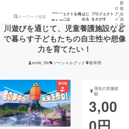
新
ロ
規
グ
会
プロジェクトを掲
はじ
プロジェクト
/
載するには
める
をさがす
イ
員
ン
登
川遊びを通じて、児童養護施設など
録
で暮らす子どもたちの自主性や想像
力を育てたい！
人気のプロ
注目のリ
注目の新着プロ
募集終了が近いプ
もうすぐ公開
ジェクト
ターン
ジェクト
ロジェクト
されます
smile_life
ソーシャルグッド
岐阜県
アート・写真
音楽
現在の支援総
テクノロジー・ガジェット
ゲーム・サ
額
3,00
映像・映画
書籍・雑誌
0
円
ビジネス・起業
チャレンジ