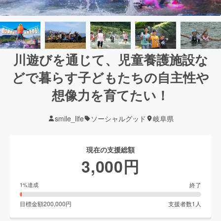
川遊びを通じて、児童養護施設な
どで暮らす子どもたちの自主性や
想像力を育てたい！
smile_life
ソーシャルグッド
岐阜県
現在の支援総額
3,000
円
終了
1
%達成
目標金額
200,000
円
支援者数
1
人