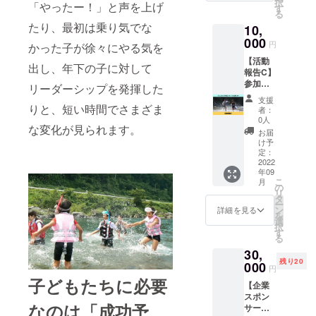
択
「やったー！」と声を上げ
がいっ
データ
す
す。
る
ぱいつ
お渡し
たり、最初は乗り気でな
10,
まって
時期は
いま
000
2022年
円
かった子が徐々にやる気を
す！ ※
9月予定
【活動
感想文
です。
出し、年下の子に対して
報告C】
は参加
参加し
者5名分
リーダーシップを発揮した
た子ど
です。
支援
もたち
※感想文
りと、短い時間でさまざま
者：
からの
データ
0人
な変化が見られます。
動画
はPDF
お届
メッ
形式
け予
セージ
で、
定：
をお送
2022
メール
年09
りしま
でお送
こ
月
す。 現
りしま
の
リ
場での
す。 ※
タ
ー
興奮冷
データ
ン
詳細を見る
を
めやら
お渡し
選
択
ぬ生の
時期は
す
る
声をお
2022年
30,
楽しみ
9月予定
残り20
くださ
000
です。
円
い！ ※
子どもたちに必要
【企業
プライ
スポン
バシー
なのは「成功予
サー】
の都合