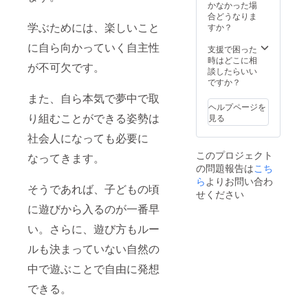
了承く
す。 ※
かなかった場
ださ
ご報告
合どうなりま
い。 ※
時期は
学ぶためには、楽しいこと
すか？
掲載内
2022年
に自ら向かっていく自主性
容は
9月の予
支援で困った
メール
定で
時はどこに相
が不可欠です。
にて打
す。 ※5
談したらいい
合せさ
社さま
ですか？
せてい
限定で
また、自ら本気で夢中で取
ただき
す。※掲
ヘルプページを
ます。
載内容
り組むことができる姿勢は
見る
※ネット
はメー
ワーク
ルにて
社会人になっても必要に
販売や
打合せ
このプロジェクト
なってきます。
企業イ
させて
の問題報告は
こち
メージ
いただ
が相違
きま
ら
よりお問い合わ
そうであれば、子どもの頃
する場
す。 ※
せください
合等、
ネット
に遊びから入るのが一番早
掲載を
ワーク
お断り
販売や
い。さらに、遊び方もルー
させて
企業イ
いただ
メージ
ルも決まっていない自然の
く場合
が相違
があり
する場
中で遊ぶことで自由に発想
ます。
合等、
できる。
お断り
掲載を
させて
お断り