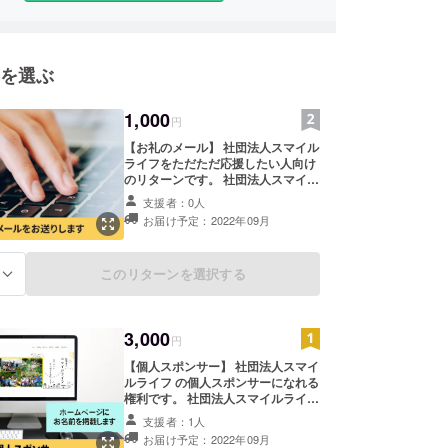
を選ぶ
1,000
円
【お礼のメール】 社団法人スマイル
ライフをただただ応援したい人向け
のリターンです。 社団法人スマイル
ライフ代表理事・小林豊治から熱い
支援者：0人
お礼のメールをお送りさせていただ
お届け予定：2022年09月
きます。 なお、支援時に上乗せ支援
が可能です。 応援の気持ちの上乗
せ、大歓迎です！
このリターンを選択する
る
3,000
円
【個人スポンサー】 社団法人スマイ
ルライフ の個人スポンサーになれる
権利です。 社団法人スマイルライフ
のHPに支援者としてお名前を掲載
支援者：1人
させていただきます。 あなたのお名
お届け予定：2022年09月
前を社団法人スマイルライフのHP