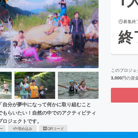
募集終
CAMPFIRE for Social Good
CAMPFIRE Creation
終
CAMPFIREふるさと納税
machi-ya
コミュニティ
このプロジェ
3,000
円の資
「自分が夢中になって何かに取り組むこと
でもらいたい！自然の中でのアクティビティ
プロジェクトです。
ピー
埋め込み
QRコード