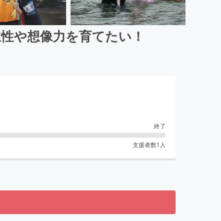
主性や想像力を育てたい！
終了
支援者数
1
人