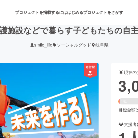
プロジェクトを掲載するには
はじめる
プロジェクトをさがす
護施設などで暮らす子どもたちの自
smile_life
ソーシャルグッド
岐阜県
注目のリターン
注目の新着プロジェクト
募集終了が近いプロジェクト
も
現在の
音楽
舞台・パフォーマンス
3,
ゲーム・サービス開発
フード・飲食店
1%
書籍・雑誌出版
アニメ・漫画
目標金額は2
支援者
チャレンジ
ビューティー・ヘルスケ
1