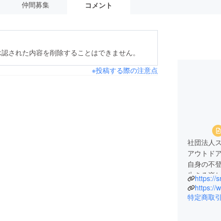
仲間募集
コメント
承認された内容を削除することはできません。
※投稿する際の注意点
社団法人
アウトドア
自身の不
生きる楽
https://s
昨年から
https:/
現在は、
特定商取
クティビ
います。