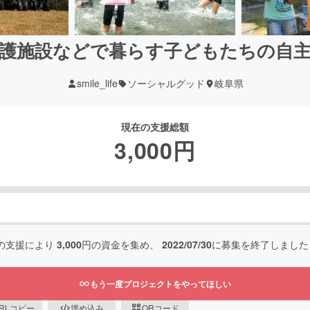
護施設などで暮らす子どもたちの自
smile_life
ソーシャルグッド
岐阜県
現在の支援総額
3,000
円
の支援により
3,000
円の資金を集め、
2022/07/30
に募集を終了しました
もう一度プロジェクトをやってほしい
RLコピー
埋め込み
QRコード