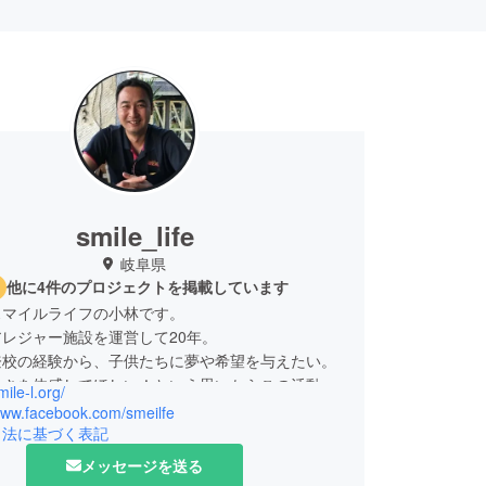
smile_life
岐阜県
他に4件のプロジェクトを掲載しています
スマイルライフの小林です。
レジャー施設を運営して20年。
登校の経験から、子供たちに夢や希望を与えたい。
しさを体感してほしい！という思いからこの活動を
mile-l.org/
始めました。
/www.facebook.com/smeilfe
岐阜県の児童養護施設の子どもたちを中心に野外ア
引法に基づく表記
ティーや家庭教師派遣をボランティアとして行って
メッセージを送る