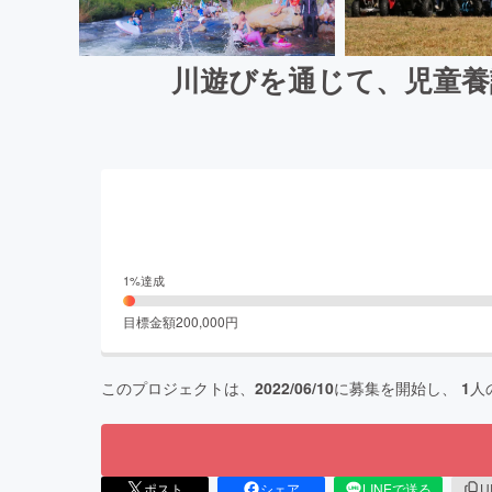
川遊びを通じて、児童養
1
%達成
目標金額
200,000
円
このプロジェクトは、
2022/06/10
に募集を開始し、
1
人
ポスト
シェア
LINEで送る
U