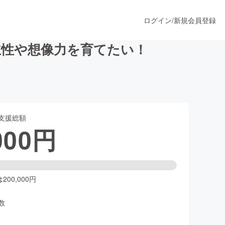
ログイン
/
新規会員登録
主性や想像力を育てたい！
うすぐ公開されます
支援総額
プロダクト
000
円
ファッション
スポーツ
00,000円
数
ア
ソーシャルグッド
人