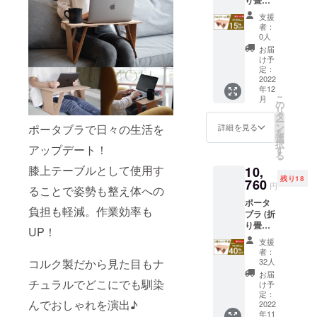
ろしく
オフ】
す。
コルク
お願い
となり
支援
マルチ
いたし
ます。
者：
テーブ
ます。
ご支援
0人
ル) ×1個
達成し
額は全
お届
本プロ
た場合
て送料
け予
ジェク
の販売
定：
込みの
トはAll
2022
予定価
価格で
年12
or
格は
す。 ※
こ
月
Nothing
8,980円
の
支援額
リ
です。
（税込
タ
が予想
ー
目標を
み）で
ン
よりも
詳細を見る
ポータブラで日々の生活を
を
達成し
す。 リ
選
超えた
択
た場合
アップデート！
ターン
す
場合な
る
のみリ
は、販
ど市販
膝上テーブルとして使用す
10,
ターン
売する
価格が
残り18
をお届
760
場合の
変更と
円
ることで姿勢も整え体への
けでき
予定価
なる場
ポータ
ます。
格から
合がご
負担も軽減。作業効率も
ブラ (折
応援よ
【20％
ざいま
り畳み
ろしく
オフ】
す。
UP！
コルク
お願い
となり
支援
マルチ
いたし
ます。
者：
テーブ
ます。
ご支援
32人
コルク製だから見た目もナ
ル) ×2個
達成し
額は全
お届
本プロ
チュラルでどこにでも馴染
た場合
て送料
け予
ジェク
の販売
定：
込みの
んでおしゃれを演出♪
トはAll
2022
予定価
価格で
年11
or
格は