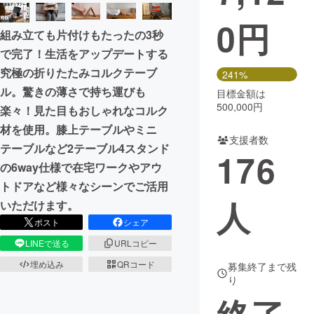
0
円
まちづくり・地域活性化
組み立ても片付けもたったの3秒
で完了！生活をアップデートする
CAMPFIRE for Social Good
CAMPFIRE Creation
究極の折りたたみコルクテーブ
241%
CAMPFIREふるさと納税
machi-ya
コミュニティ
ル。驚きの薄さで持ち運びも
目標金額は
500,000円
楽々！見た目もおしゃれなコルク
材を使用。膝上テーブルやミニ
支援者数
テーブルなど2テーブル4スタンド
176
の6way仕様で在宅ワークやアウ
トドアなど様々なシーンでご活用
人
いただけます。
ポスト
シェア
LINEで送る
URLコピー
埋め込み
QRコード
募集終了まで残
り