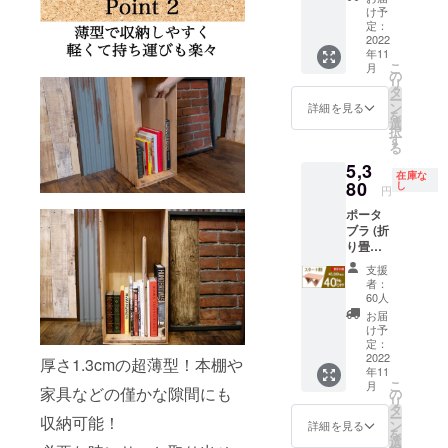
本プロ
た場合
ます。
け予
ジェク
の販売
定：
ご支援
トはAll
2022
予定価
額は全
年11
or
格は
て送料
こ
月
Nothing
8,980円
の
込みの
リ
です。
×3
タ
価格で
ー
目標を
→26,94
ン
す。 ※
詳細を見る
を
達成し
0円（税
選
支援額
択
た場合
込み）
す
が予想
る
のみリ
です。
よりも
5,3
ターン
リター
超えた
在庫な
をお届
80
ンは、
し
場合な
円
けでき
販売す
ど市販
ポータ
ます。
る場合
価格が
ブラ (折
応援よ
の予定
変更と
り畳み
ろしく
価格か
なる場
コルク
お願い
ら
合がご
支援
マルチ
いたし
【45％
ざいま
者：
テーブ
ます。
オフ】
60人
す。
ル) ×1個
達成し
となり
お届
本プロ
た場合
ます。
け予
ジェク
の販売
定：
ご支援
トはAll
2022
予定価
額は全
厚さ1.3cmの超薄型！本棚や
年11
or
格は
て送料
こ
月
Nothing
家具などの僅かな隙間にも
8,980円
の
込みの
リ
です。
×5
タ
価格で
ー
収納可能！
目標を
→44,90
ン
す。 ※
詳細を見る
を
達成し
0円（税
選
支援額