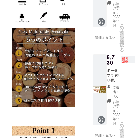
ル) ×1個
お届
本プロ
け予
ジェク
定：
トはAll
2022
年11
or
こ
月
Nothing
の
リ
です。
タ
ー
目標を
ン
詳細を見る
を
達成し
選
択
た場合
す
る
のみリ
6,7
ターン
残り
をお届
30
200
円
けでき
ポータ
ます。
ブラ (折
応援よ
り畳み
ろしく
コルク
お願い
支援
マルチ
いたし
者：
テーブ
ます。
0人
ル) ×1個
達成し
お届
本プロ
た場合
け予
ジェク
の販売
定：
トはAll
2022
予定価
年11
or
格は
こ
月
Nothing
8,980円
の
リ
です。
（税込
タ
ー
目標を
み）で
ン
詳細を見る
を