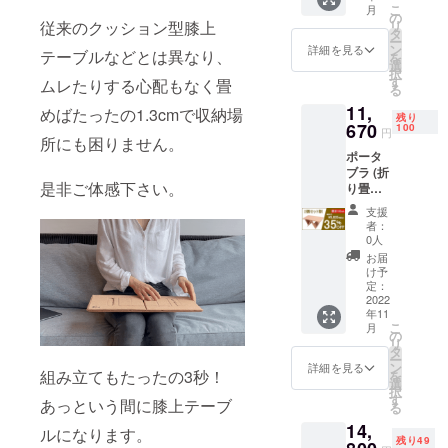
す。 ※
こ
月
Nothing
8,980円
の
支援額
リ
従来のクッション型膝上
です。
（税込
タ
が予想
ー
目標を
み）で
ン
よりも
詳細を見る
テーブルなどとは異なり、
を
達成し
す。 リ
選
超えた
択
た場合
ターン
す
場合な
ムレたりする心配もなく畳
る
のみリ
は、販
ど市販
11,
ターン
売する
めばたったの1.3cmで収納場
価格が
残り
をお届
670
場合の
100
変更と
円
所にも困りません。
けでき
予定価
なる場
ポータ
ます。
格から
合がご
ブラ (折
応援よ
【15％
ざいま
是非ご体感下さい。
り畳み
ろしく
オフ】
す。
コルク
お願い
となり
支援
マルチ
いたし
ます。
者：
テーブ
ます。
ご支援
0人
ル) ×2個
達成し
額は全
お届
本プロ
た場合
て送料
け予
ジェク
の販売
定：
込みの
トはAll
2022
予定価
価格で
年11
or
格は
す。 ※
こ
月
Nothing
8,980円
の
支援額
リ
です。
×2
タ
が予想
ー
目標を
→17,96
ン
よりも
詳細を見る
組み立てもたったの3秒！
を
達成し
0円（税
選
超えた
択
た場合
込み）
す
場合な
あっという間に膝上テーブ
る
のみリ
です。
ど市販
14,
ターン
リター
価格が
ルになります。
残り49
をお届
ンは、
変更と