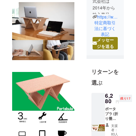
式会社は
2014年から
輸入商品を
https://www.woodbaseinc.com/
中心とした
特定商取引
物販事業を
法に基づく
表記
スタート
メッセー
し、皆様に
ジを送る
今までより
ももっと面
白い商品を
お届けした
リターンを
いという想
いから2021
選ぶ
年からクラ
ウドファン
6,2
残り17
80
ディング事
円
業をスター
ポータ
ブラ (折
トしまし
り畳み
た。
コルク
支援
マルチ
者：
テーブ
83人