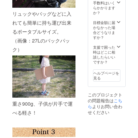
となり
合がご
手数料はいく
ます。
ざいま
らかかります
ご支援
す。
か？
リュックやバッグなどに入
額は全
て送料
れても簡単に持ち運び出来
目標金額に届
込みの
かなかった場
るポータブルサイズ。
価格で
合どうなりま
す。 ※
すか？
（画像：27Lのバックパッ
支援額
が予想
支援で困った
ク）
よりも
時はどこに相
超えた
談したらいい
場合な
ですか？
ど市販
価格が
ヘルプページを
変更と
見る
なる場
合がご
ざいま
このプロジェクト
す。
の問題報告は
こち
重さ900g、子供が片手で運
ら
よりお問い合わ
せください
べる軽さ！