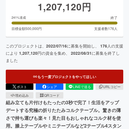
1,207,120
円
終了
241
%達成
目標金額
500,000
円
支援者数
176
人
このプロジェクトは、
2022/07/16
に募集を開始し、
176
人の支援
により
1,207,120
円の資金を集め、
2022/08/31
に募集を終了し
ました
もう一度プロジェクトをやってほしい
ポスト
シェア
LINEで送る
URLコピー
埋め込み
QRコード
組み立ても片付けもたったの3秒で完了！生活をアップ
デートする究極の折りたたみコルクテーブル。驚きの薄
さで持ち運びも楽々！見た目もおしゃれなコルク材を使
用。膝上テーブルやミニテーブルなど2テーブル4スタン