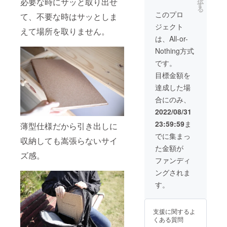
択
必要な時にサッと取り出せ
た場合
込み）
す
が予想
る
のみリ
です。
よりも
このプロ
て、不要な時はサッとしま
ターン
リター
超えた
ジェクト
をお届
ンは、
場合な
えて場所を取りません。
けでき
販売す
ど市販
は、All-or-
ます。
る場合
価格が
Nothing方式
応援よ
の予定
変更と
ろしく
価格か
なる場
です。
お願い
ら
合がご
目標金額を
いたし
【50％
ざいま
ます。
オフ】
す。
達成した場
達成し
となり
合にのみ、
た場合
ます。
の販売
ご支援
2022/08/31
予定価
額は全
23:59:59
ま
格は
薄型仕様だから引き出しに
て送料
8,980円
込みの
でに集まっ
収納しても嵩張らないサイ
（税込
価格で
た金額が
み）で
す。 ※
ズ感。
す。 リ
支援額
ファンディ
ターン
が予想
ングされま
は、販
よりも
売する
超えた
す。
場合の
場合な
予定価
ど市販
格から
価格が
支援に関するよ
【40％
変更と
くある質問
オフ】
なる場