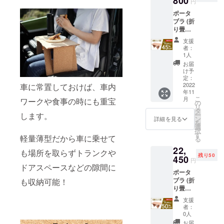
800
円
けでき
販売す
なる場
ポータ
ます。
る場合
合がご
ブラ (折
応援よ
の予定
ざいま
り畳み
ろしく
価格か
す。
コルク
お願い
ら
支援
マルチ
いたし
【40％
者：
テーブ
ます。
オフ】
1人
ル) ×3個
達成し
となり
お届
本プロ
た場合
ます。
け予
ジェク
の販売
定：
ご支援
トはAll
2022
車に常置しておけば、車内
予定価
額は全
年11
or
格は
て送料
こ
月
ワークや食事の時にも重宝
Nothing
8,980円
の
込みの
リ
です。
×2
タ
価格で
します。
ー
目標を
→17,96
ン
す。 ※
詳細を見る
を
達成し
0円（税
選
支援額
択
た場合
込み）
す
が予想
軽量薄型だから車に乗せて
る
のみリ
です。
よりも
22,
ターン
リター
超えた
も場所を取らずトランクや
残り50
をお届
450
ンは、
場合な
円
けでき
ドアスペースなどの隙間に
販売す
ど市販
ポータ
ます。
る場合
価格が
ブラ (折
も収納可能！
応援よ
の予定
変更と
り畳み
ろしく
価格か
なる場
コルク
お願い
ら
合がご
支援
マルチ
いたし
【35％
ざいま
者：
テーブ
ます。
オフ】
0人
す。
ル) ×5個
達成し
となり
お届