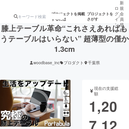
新
ロ
規
グ
会
プロジェクトを掲載
プロジェクトを
/
するには
さがす
イ
員
ン
登
膝上テーブル革命“これさえあればも
録
うテーブルはいらない” 超薄型の僅か
1.3cm
人気のプロ
注目のリ
注目の新着プロ
募集終了が近いプ
もうすぐ公開
ジェクト
ターン
ジェクト
ロジェクト
されます
woodbase_inc
プロダクト
千葉県
アート・写真
音楽
現在の支援総
テクノロジー・ガジェット
ゲーム・サ
額
1,20
映像・映画
書籍・雑誌
7,12
ビジネス・起業
チャレンジ