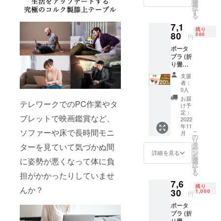
達成し
す。 リ
選
択
た場合
ターン
す
る
のみリ
は、販
7,1
ターン
売する
残り
をお届
80
場合の
500
円
けでき
予定価
ポータ
ます。
格から
ブラ (折
応援よ
【30％
り畳み
ろしく
オフ】
コルク
お願い
となり
支援
マルチ
いたし
ます。
者：
テーブ
ます。
ご支援
0人
ル) ×1個
達成し
額は全
お届
テレワークでのPC作業やタ
本プロ
た場合
て送料
け予
ジェク
の販売
定：
込みの
ブレットで映画鑑賞など、
トはAll
2022
予定価
価格で
年11
or
格は
す。 ※
ソファーや床で長時間モニ
こ
月
Nothing
8,980円
の
支援額
リ
です。
（税込
タ
が予想
ターを見ていて気づかぬ間
ー
目標を
み）で
ン
よりも
詳細を見る
を
達成し
に姿勢が悪くなって体に負
す。 リ
選
超えた
択
た場合
ターン
す
場合な
る
担がかかったりしていませ
のみリ
は、販
ど市販
7,6
ターン
売する
価格が
残り
んか？
をお届
30
場合の
1,000
変更と
円
けでき
予定価
なる場
ポータ
ます。
格から
合がご
ブラ (折
応援よ
【25％
ざいま
り畳み