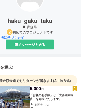
haku_gaku_taku
青森県
初めてのプロジェクトです
引法に基づく表記
メッセージを送る
を選ぶ
標金額未達でもリターンが届きます
(All-in方式)
5,000
円
「お礼のお手紙」と「大会結果報
告」を郵送いたします。
支援者：7人