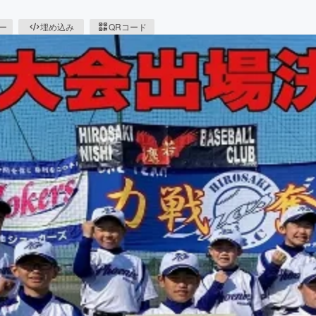
ピー
埋め込み
QRコード