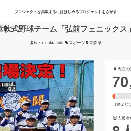
プロジェクトを掲載するには
はじめる
プロジェクトをさがす
学童軟式野球チーム「弘前フェニックス
haku_gaku_taku
スポーツ
青森県
注目のリターン
注目の新着プロジェクト
募集終了が近いプロジェクト
も
現在の
音楽
舞台・パフォーマンス
70
ゲーム・サービス開発
フード・飲食店
2%
書籍・雑誌出版
アニメ・漫画
目標金額は3
支援者
チャレンジ
ビューティー・ヘルスケ
8