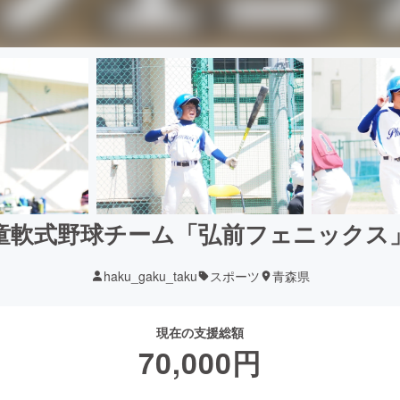
学童軟式野球チーム「弘前フェニックス
haku_gaku_taku
スポーツ
青森県
現在の支援総額
70,000
円