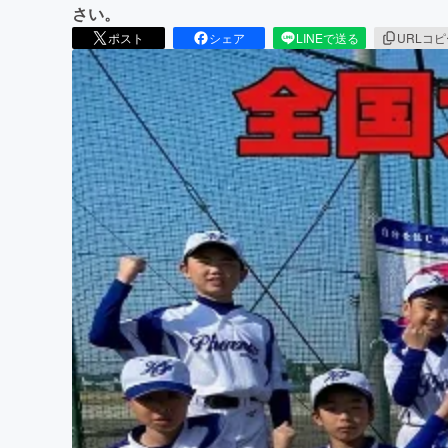
さい。
ポスト
シェア
LINEで送る
URLコ