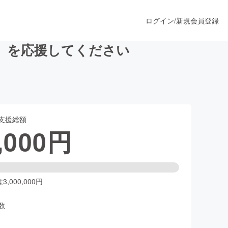
ログイン
/
新規会員登録
」を応援してください
うすぐ公開されます
支援総額
プロダクト
,000
円
ファッション
スポーツ
,000,000円
数
ア
ソーシャルグッド
人