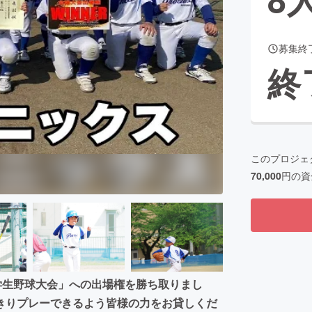
募集終
CAMPFIRE for Social Good
CAMPFIRE Creation
終
CAMPFIREふるさと納税
machi-ya
コミュニティ
このプロジェ
70,000
円の資
学生野球大会」への出場権を勝ち取りまし
きりプレーできるよう皆様の力をお貸しくだ