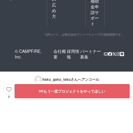
補助
広
金申
め
請サ
方
ポー
ト
「QRコード」は株式会社デンソーウェーブの登録商標です。
© CAMPFIRE,
会社概
採用情
パートナー
Inc.
要
報
募集
haku_gaku_taku
さんへアンコール
もう一度プロジェクトをやってほしい
7