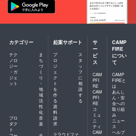
カテゴリー
起案サポート
サ
CAMP
ー
FIRE
テク
ま
プ
ス
ビ
につい
ノロ
ち
ロ
タ
ス
て
ジー
づ
ジ
ッ
・ガ
く
ェ
フ
CAM
CAMP
ジェ
り
ク
に
PFI
FIREと
ット
・
ト
相
RE
は
地
を
談
CAM
あんし
域
作
す
PFI
ん・安
活
る
る
RE
全への
性
資
コ
取り組
化
料
ミュ
み
プロ
音
請
ニ
ニュー
ダク
楽
求
ティ
ス
ト
CAM
ヘルプ
クラウドファ
フー
チ