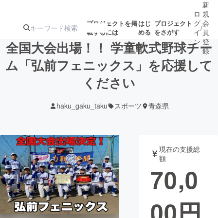
新
ロ
規
グ
会
プロジェクトを掲
はじ
プロジェクト
/
載するには
める
をさがす
イ
員
ン
登
全国大会出場！！ 学童軟式野球チー
録
ム「弘前フェニックス」を応援して
ください
人気のプロ
注目のリ
注目の新着プロ
募集終了が近いプ
もうすぐ公開
ジェクト
ターン
ジェクト
ロジェクト
されます
haku_gaku_taku
スポーツ
青森県
アート・写真
音楽
現在の支援総
テクノロジー・ガジェット
ゲーム・サ
額
70,0
映像・映画
書籍・雑誌
00
円
ビジネス・起業
チャレンジ