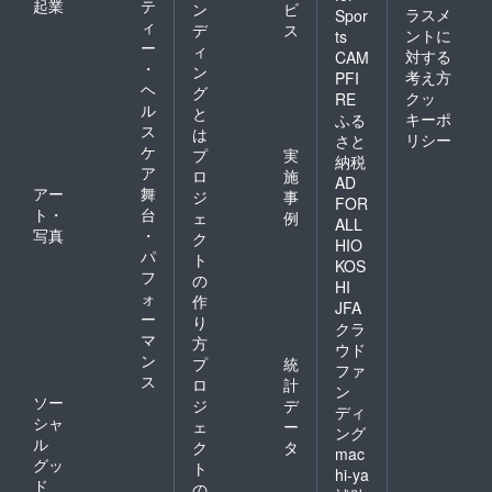
起業
テ
ン
ビ
ラスメ
Spor
ィ
デ
ス
ントに
ts
ー
ィ
対する
CAM
・
ン
考え方
PFI
ヘ
グ
クッ
RE
ル
と
キーポ
ふる
ス
は
リシー
さと
ケ
プ
実
納税
ア
ロ
施
AD
アー
舞
ジ
事
FOR
ト・
台
ェ
例
ALL
写真
・
ク
HIO
パ
ト
KOS
フ
の
HI
ォ
作
JFA
ー
り
クラ
マ
方
ウド
ン
プ
統
ファ
ス
ロ
計
ン
ソー
ジ
デ
ディ
シャ
ェ
ー
ング
ル
ク
タ
mac
グッ
ト
hi-ya
ド
の