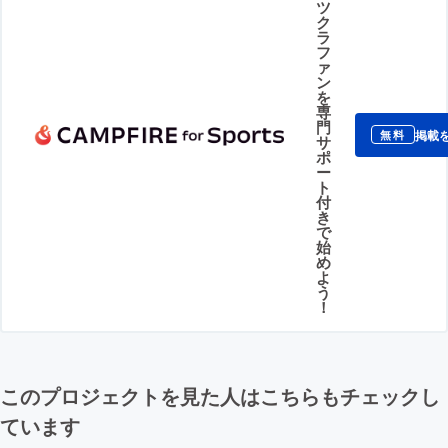
ツ
ク
ラ
フ
ァ
ン
を
専
門
掲載
無料
サ
ポ
ー
ト
付
き
で
始
め
よ
う
！
このプロジェクトを見た人はこちらもチェックし
ています