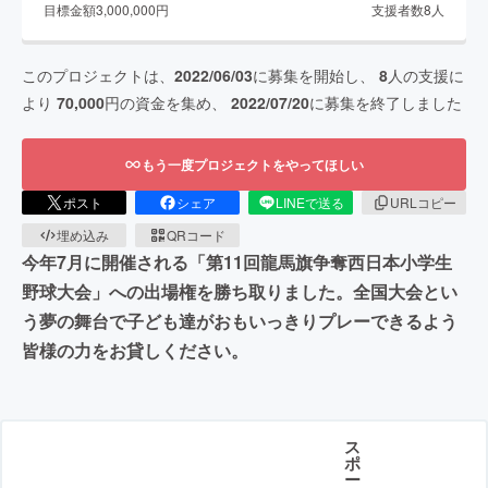
目標金額
3,000,000
円
支援者数
8
人
このプロジェクトは、
2022/06/03
に募集を開始し、
8
人の支援に
より
70,000
円の資金を集め、
2022/07/20
に募集を終了しました
もう一度プロジェクトをやってほしい
ポスト
シェア
LINEで送る
URLコピー
埋め込み
QRコード
今年7月に開催される「第11回龍馬旗争奪西日本小学生
野球大会」への出場権を勝ち取りました。全国大会とい
う夢の舞台で子ども達がおもいっきりプレーできるよう
皆様の力をお貸しください。
ス
ポ
ー