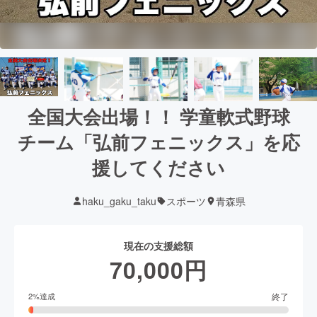
全国大会出場！！ 学童軟式野球
チーム「弘前フェニックス」を応
援してください
haku_gaku_taku
スポーツ
青森県
現在の支援総額
70,000
円
終了
2
%達成