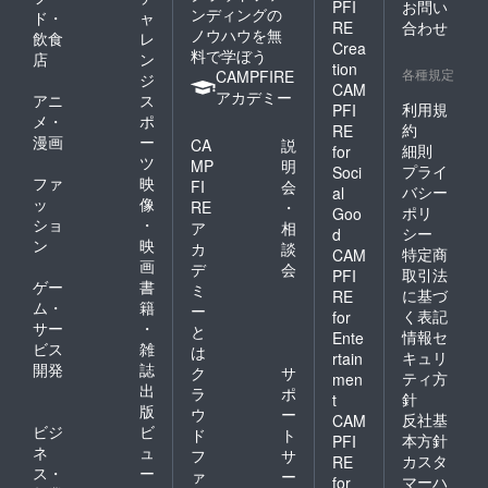
PFI
お問い
ンディングの
ド・
ャ
RE
合わせ
ノウハウを無
飲食
レ
Crea
料で学ぼう
店
ン
tion
各種規定
CAMPFIRE
ジ
CAM
アカデミー
アニ
ス
利用規
PFI
メ・
ポ
約
RE
漫画
ー
CA
説
細則
for
ツ
MP
明
プライ
Soci
ファ
映
FI
会
バシー
al
ッ
像
RE
・
ポリ
Goo
ショ
・
ア
相
シー
d
ン
映
カ
談
特定商
CAM
画
デ
会
取引法
PFI
ゲー
書
ミ
に基づ
RE
ム・
籍
ー
く表記
for
サー
・
と
情報セ
Ente
ビス
雑
は
キュリ
rtain
開発
誌
ク
サ
ティ方
men
出
ラ
ポ
針
t
版
ウ
ー
反社基
CAM
ビジ
ビ
ド
ト
本方針
PFI
ネ
ュ
フ
サ
カスタ
RE
ス・
ー
ァ
ー
マーハ
for