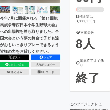
まちづくり・地域活性化
2%
目標金額は
今年7月に開催される「第11回龍
3,000,000円
馬旗争奪西日本小学生野球大会」
CAMPFIRE for Social Good
CAMPFIRE Creation
への出場権を勝ち取りました。全
CAMPFIREふるさと納税
machi-ya
コミュニティ
支援者数
8
人
国大会という夢の舞台で子ども達
がおもいっきりプレーできるよう
皆様の力をお貸しください。
ポスト
シェア
募集終了まで残
LINEで送る
URLコピー
り
終了
埋め込み
QRコード
このプロジェクトは、