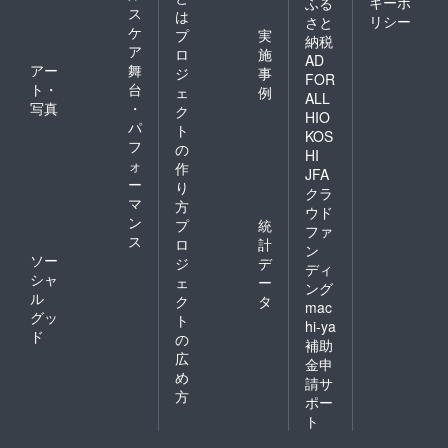
キーポ
ふる
ス
は
リシー
さと
ケ
プ
実
納税
ア
ロ
施
AD
アー
舞
ジ
事
FOR
ト・
台
ェ
例
ALL
写真
・
ク
HIO
パ
ト
KOS
フ
の
HI
ォ
作
JFA
ー
り
クラ
マ
方
ウド
ン
プ
統
ファ
ス
ロ
計
ン
ソー
ジ
デ
ディ
シャ
ェ
ー
ング
ル
ク
タ
mac
グッ
ト
hi-ya
ド
の
補助
広
金申
め
請サ
方
ポー
ト