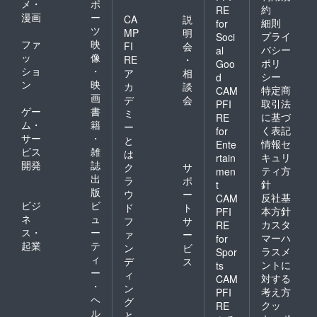
メ・
ポ
約
RE
漫画
ー
CA
説
細則
for
ツ
MP
明
プライ
Soci
ファ
映
FI
会
バシー
al
ッ
像
RE
・
ポリ
Goo
ショ
・
ア
相
シー
d
ン
映
カ
談
特定商
CAM
画
デ
会
取引法
PFI
ゲー
書
ミ
に基づ
RE
ム・
籍
ー
く表記
for
サー
・
と
情報セ
Ente
ビス
雑
は
キュリ
rtain
開発
誌
ク
サ
ティ方
men
出
ラ
ポ
針
t
版
ウ
ー
反社基
CAM
ビジ
ビ
ド
ト
本方針
PFI
ネ
ュ
フ
サ
カスタ
RE
ス・
ー
ァ
ー
マーハ
for
起業
テ
ン
ビ
ラスメ
Spor
ィ
デ
ス
ントに
ts
ー
ィ
対する
CAM
・
ン
考え方
PFI
ヘ
グ
クッ
RE
ル
と