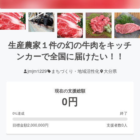
生産農家１件の幻の牛肉をキッチ
ンカーで全国に届けたい！！
jmjm1229
まちづくり・地域活性化
大分県
現在の支援総額
0
円
終了
0
%達成
目標金額
2,000,000
円
支援者数
0
人