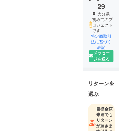
29
大分県
初めてのプ
ロジェクト
です
特定商取引
法に基づく
表記
メッセー
ジを送る
リターンを
選ぶ
目標金額
未達でも
リターン
が届きま
す
(All-in