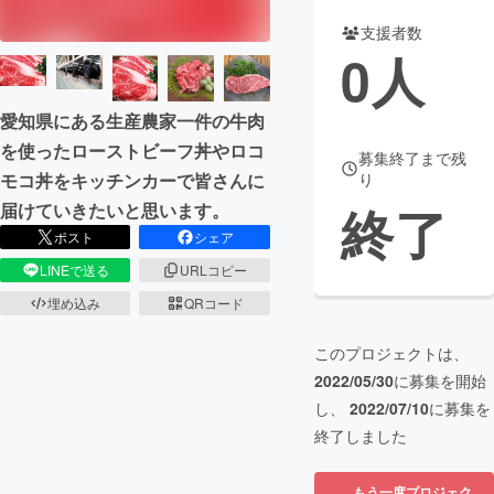
支援者数
まちづくり・地域活性化
0
人
CAMPFIRE for Social Good
CAMPFIRE Creation
愛知県にある生産農家一件の牛肉
CAMPFIREふるさと納税
machi-ya
コミュニティ
を使ったローストビーフ丼やロコ
募集終了まで残
モコ丼をキッチンカーで皆さんに
り
終了
届けていきたいと思います。
ポスト
シェア
LINEで送る
URLコピー
埋め込み
QRコード
このプロジェクトは、
2022/05/30
に募集を開始
し、
2022/07/10
に募集を
終了しました
もう一度プロジェク