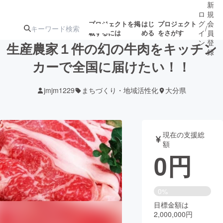
新
ロ
規
グ
会
プロジェクトを掲
はじ
プロジェクト
/
載するには
める
をさがす
イ
員
ン
登
生産農家１件の幻の牛肉をキッチン
録
カーで全国に届けたい！！
人気のプロ
注目のリ
注目の新着プロ
募集終了が近いプ
もうすぐ公開
jmjm1229
まちづくり・地域活性化
大分県
ジェクト
ターン
ジェクト
ロジェクト
されます
アート・写真
音楽
現在の支援総
額
0
円
テクノロジー・ガジェット
ゲーム・サ
映像・映画
書籍・雑誌
0%
目標金額は
2,000,000円
ビジネス・起業
チャレンジ