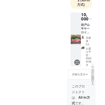
方式)
10,
000
円
段戸山
牛サー
ロイン
ステー
支援
キ200グ
者：
ラム2枚
0人
お届
け予
定：
2022
年08
こ
月
の
リ
タ
ー
ン
詳細を見る
を
選
択
す
る
このプロ
ジェクト
は、
All-In方
式
です。