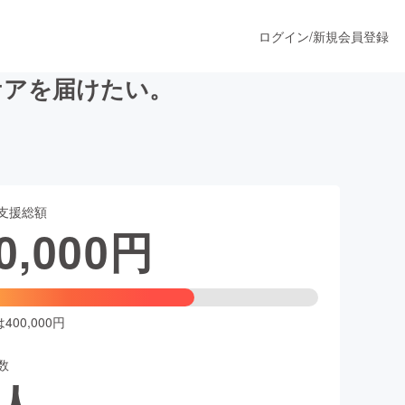
ログイン
/
新規会員登録
ケアを届けたい。
うすぐ公開されます
支援総額
プロダクト
0,000
円
ファッション
スポーツ
00,000円
数
ア
ソーシャルグッド
人