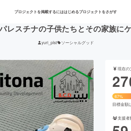
プロジェクトを掲載するには
はじめる
プロジェクトをさがす
パレスチナの子供たちとその家族に
yuri_plst
ソーシャルグッド
注目のリターン
注目の新着プロジェクト
募集終了が近いプロジェクト
も
現在の
音楽
舞台・パフォーマンス
27
ゲーム・サービス開発
フード・飲食店
67%
書籍・雑誌出版
アニメ・漫画
目標金額は4
支援者
チャレンジ
ビューティー・ヘルスケ
59