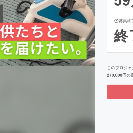
募集終
CAMPFIRE for Social Good
CAMPFIRE Creation
終
CAMPFIREふるさと納税
machi-ya
コミュニティ
このプロジェ
270,000
円の