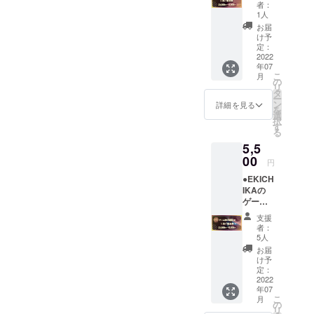
様分
活用さ
者：
晴らしいと
（60％
せてい
1人
いうこと
OFF）
ただき
お届
をご提
ます。
け予
を、非力な
供させ
定：
がら皆様に
て頂き
2022
年07
ます。
お届けでき
こ
月
※宿泊券
の
ればなと
リ
につい
タ
ー
思っており
て ・こ
ン
詳細を見る
を
ちらは1
ます！
選
択
名様1泊
す
是非宜しく
る
のご宿
お願い致し
5,5
泊券で
素泊ま
00
ます！
円
りにな
●EKICH
りま
IKAの
す。 ・
ゲーム
8月10日
遊び放
～8月15
支援
題付き1
日(お盆
者：
泊ご宿
期間)・
5人
泊券1名
12月23
お届
様分
日、24
け予
（46％
日、29
定：
OFF）
2022
日～12
年07
をご提
月31日
こ
月
供させ
(年末)は
の
リ
て頂き