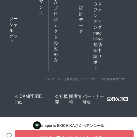
マ
方
ウド
ン
プ
統
ファ
ス
ロ
計
ン
ソー
ジ
デ
ディ
シャ
ェ
ー
ング
ル
ク
タ
mac
グッ
ト
hi-ya
ド
の
補助
広
金申
め
請サ
方
ポー
ト
「QRコード」は株式会社デンソーウェーブの登録商標です。
© CAMPFIRE,
会社概
採用情
パートナー
Inc.
要
報
募集
e-sports EKICHIKA
さんへアンコール