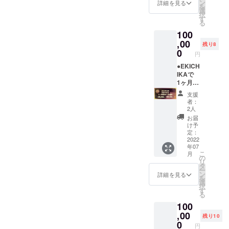
ハイス
す。 定
ン
用はで
詳細を見る
を
ペック
価
選
きませ
択
ゲーミ
75,000
す
ん。 ・
る
ング
円のと
遊び放
100
PC【RT
ころ
題券を
X3090
,00
20%引
ご利用
残り8
】をは
きの
0
してか
円
じめ、
60,000
ら30日
全50台
●EKICH
円でご
間ご利
もの
IKAで
利用い
用いた
ゲーミ
1ヶ月内
ただけ
だけま
ングPC
泊まり
るので
す。 ・
支援
が設置
放題券
是非遊
開始日
者：
されて
をご提
び尽く
有効期
2人
いる
供させ
して下
限は、
お届
ゾーン
て頂き
さい。
2022年
け予
で半年
ます。
※購入者
定：
12月1日
間間遊
（2022
2022
ご本人
になり
年07
び放題
年8
様以外
ます。
こ
月
になり
月）
のご利
の
・30日
リ
ます。
期間
用はで
タ
間の最
ー
定価
内、何
きませ
ン
終利用
詳細を見る
を
120,000
度でも
ん。 ・
選
可能日
択
円のと
泊まれ
遊び放
す
は2022
る
ころ
ます！
題券を
年12月
100
20%引
定価
ご利用
31日ま
きの
150,000
,00
してか
でとな
残り10
96,000
円のと
ら90日
0
りま
円