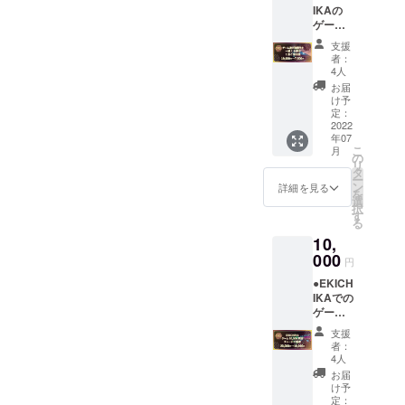
ご予約
IKAの
まりに
外への
になり
ゲーム
なりま
譲渡が
ます。
遊び放
す。 ・
可能で
※確認方
支援
題付き1
8月10日
す。 ・
法 ご来
者：
泊ご宿
～8月15
ゲーム
4人
店の際
泊券一
日(お盆
も遊び
に支援
お届
組2名様
期間)・
放題で
け予
画面の
分
12月23
定：
す。 ・
ご提示
（39％
2022
日、24
消費税
のご協
年07
OFF）
日、29
込 ・有
力お願
こ
月
をご提
日～12
の
効期限
い致し
リ
供させ
月31日
タ
2022年
ます。
ー
て頂き
(年末)は
ン
12月31
詳細を見る
を
ます。
除外日
選
日 ※予
択
※宿泊券
になり
す
約方法
る
につい
ます。
電話・
10,
て ・こ
・購入
メール
ちらは
000
者ご本
にての
円
一組2名
人様以
ご予約
●EKICH
様での1
外への
になり
IKAでの
泊のご
譲渡が
ます。
ゲーム
宿泊券
可能で
※確認方
20000
で素泊
す。 ・
法 ご来
支援
円分を
まりに
ゲーム
店の際
者：
チャー
なりま
ゾーン
4人
に支援
ジのご
す。 ・
ご利用
画面の
お届
提供さ
8月10日
の場合
け予
ご提示
せて頂
～8月15
定：
は別料
のご協