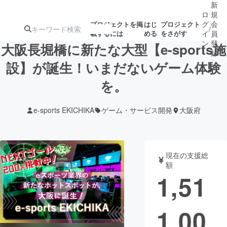
新
ロ
規
グ
会
プロジェクトを掲
はじ
プロジェクト
/
載するには
める
をさがす
イ
員
ン
登
大阪長堀橋に新たな大型【e-sports施
録
設】が誕生！いまだないゲーム体験
を。
人気のプロ
注目のリ
注目の新着プロ
募集終了が近いプ
もうすぐ公開
ジェクト
ターン
ジェクト
ロジェクト
されます
e-sports EKICHIKA
ゲーム・サービス開発
大阪府
アート・写真
音楽
現在の支援総
テクノロジー・ガジェット
ゲーム・サ
額
1,51
映像・映画
書籍・雑誌
1,00
ビジネス・起業
チャレンジ