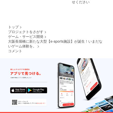
す。
準備お
せください
願い致
しま
す。 ・
期間4ヶ
月
（2022
トップ
>
年9月1
プロジェクトをさがす
>
日〜12
ゲーム・サービス開発
>
月31
日） ・
大阪長堀橋に新たな大型【e-sports施設】が誕生！いまだな
配信す
いゲーム体験を。
>
る動画
コメント
等のお
打ち合
わせは
個別で
させて
頂きま
す。 ・
動画に
関して
は15秒
でお願
い致し
ます。
・公序
良俗に