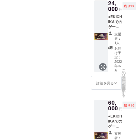
24,
に掲載
す。 ※
約方法
残り19
させて
000
チャー
電話・
円
いただ
ジ方法
メール
●EKICH
きま
は初め
にての
IKAでの
す。 ご
て当店
ご予約
ゲーム
支援い
にお越
になり
が1ヶ月
ただ
しした
ます。
支援
間遊び
き、本
際に、
※確認方
者：
放題券
当にあ
アカウ
1人
法 ご来
をご提
りがと
ント発
店の際
お届
供させ
うござ
行し
け予
に支援
て頂き
いま
定：
20000
画面の
ま
2022
す。 ※
円分
ご提示
年07
す。
備考欄
チャー
のご協
こ
月
大会レ
に掲載
の
ジさせ
力お願
リ
ベルの
を希望
タ
て頂き
い致し
ー
ハイス
される
ン
ます。
詳細を見る
ます。
を
ペック
お名前
選
択
ゲーミ
や会社
す
る
ング
名を備
60,
PC【RT
考欄に
残り10
X3090
000
ご記入
円
】をは
くださ
●EKICH
じめ、
い。 ・
IKAでの
全50台
ご支援
ゲーム
もの
いただ
が3ヶ月
ゲーミ
いてか
支援
間遊び
ングPC
ら準備
者：