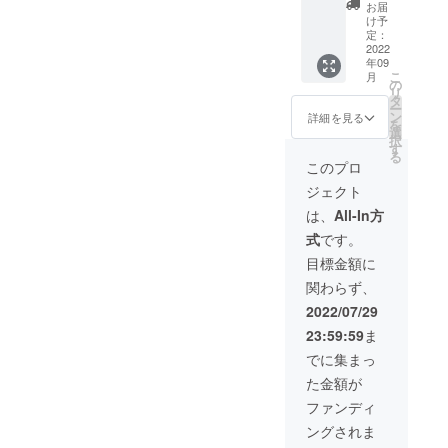
予約方
ご本人
ので認
いる
お客様
お届
法 メー
様確認
知も多
ゾーン
の広告
け予
ル・電
をさせ
く取れ
で1年間
を4ヶ月
定：
話にて
て頂き
ます。
間遊び
内掲載
2022
年09
のご予
ます）
※静止画
放題に
させて
こ
月
約にな
・ゲー
（ディ
なりま
頂きま
の
リ
ります
ムゾー
スプレ
す。 定
す。
タ
ー
※確認方
ンご利
イ広
価
ゲーム
ン
詳細を見る
を
法 ご来
用の場
告） ・
180,000
好きは
選
択
店の際
合は別
広告内
円のと
もちろ
す
る
に支援
料金に
容はの
ころ
んのこ
このプロ
画面の
なりま
ご用意
20%引
と比較
ジェクト
ご提示
す。 ・
はお客
きの
的若い
のご協
消費税
様でご
144,000
男性
は、
All-In方
力お願
込 ・有
準備お
円でご
や、サ
式
です。
い致し
効期限
願い致
利用い
ラリー
ます。
1ヶ月
しま
ただけ
マンの
目標金額に
（11月1
す。 ・
るので
方の出
関わらず、
日〜11
期間4ヶ
是非遊
張が予
月30
月（9月
び尽く
想され
2022/07/29
日） ※
1日〜12
して下
ますの
23:59:59
ま
予約方
月31
さい。
で、そ
法 メー
日） ・
※購入者
のター
でに集まっ
ル・電
配信す
ご本人
ゲット
た金額が
話にて
る静止
様以外
の商品
のご予
画等の
のご利
やサー
ファンディ
約にな
お打ち
用はで
ビスは
ングされま
ります
合わせ
きませ
とても