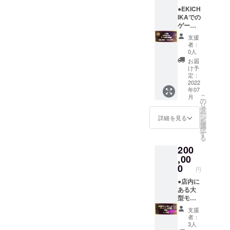
い致し
込 ・有
外のご
も、市
や、サ
ます。
効期限
利用は
内のマ
ラリー
●EKICH
1ヶ月
できま
ンス
マンの
IKAでの
（9月1
せん
リーと
方の出
ゲーム
日〜9月
（チェ
比較し
張が予
が1年間
支援
30日）
ックイ
ても割
想され
遊び放
者：
※予約方
ン時に
安で
ますの
題の権
0人
法 メー
ご本人
す。 ※
で、そ
利をご
お届
ル・電
様確認
宿泊券
のター
提供さ
け予
話にて
をさせ
につい
ゲット
せて頂
定：
のご予
て頂き
て ・こ
の商品
きま
2022
年07
約にな
ます）
ちらは1
やサー
す。
こ
月
ります
・ゲー
名様の
ビスは
大会レ
の
リ
※確認方
ムゾー
ご宿泊
とても
ベルの
タ
ー
法 ご来
ンご利
券で素
相性が
ハイス
ン
詳細を見る
を
店の際
用の場
泊まり
いいか
ペック
選
択
に支援
合は別
になり
と思い
ゲーミ
す
る
画面の
料金に
ます。
ます。
ング
200
ご提示
なりま
・購入
更に支
PC【RT
のご協
す。 ・
者ご本
援者数
X3090
,00
力お願
消費税
人様以
にもよ
】をは
0
円
い致し
込 ・有
外のご
ります
じめ、
ます。
効期限
利用は
が、1日
全50台
●店内に
1ヶ月
できま
中広告
もの
ある大
（10月1
せん
を流
ゲーミ
型モニ
日〜10
（チェ
しっぱ
ングPC
ター
支援
月31
ックイ
なしに
が設置
（11
者：
日） ※
ン時に
してる
されて
枚）で
3人