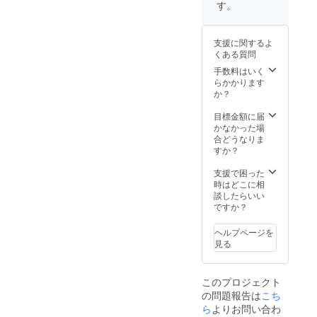
※確認方
は個別
ん。 ・
相性が
す。
法 ご来
でさせ
遊び放
いいか
店の際
て頂き
題券を
と思い
に支援
ます。
ご利用
ます。
支援に関するよ
画面の
・静止
してか
更に支
くある質問
ご提示
画に関
ら1年間
援者数
のご協
しては1
ご利用
にもよ
手数料はいく
力お願
枚にな
いただ
ります
らかかります
い致し
りま
けま
が、1日
か？
ます。
す。 ・
す。 ・
中広告
公序良
ご利用
を流
目標金額に届
俗に反
期間は
しっぱ
かなかった場
する内
2022年
なしに
合どうなりま
容、法
8月1
してる
すか？
令に違
日〜
ので認
反する
2023年
知も多
支援で困った
内容な
7月31ま
く取れ
時はどこに相
どはお
でで
ます。
談したらいい
受けで
す。 ・
※動画
ですか？
きませ
ご利用
（ディ
ん。
時間は
スプレ
ヘルプページを
24時間
イ広
見る
になり
告） ・
ます。
広告内
・消費
容はの
このプロジェクト
税込み
ご用意
の問題報告は
こち
・5名様
はお客
限定で
様でご
ら
よりお問い合わ