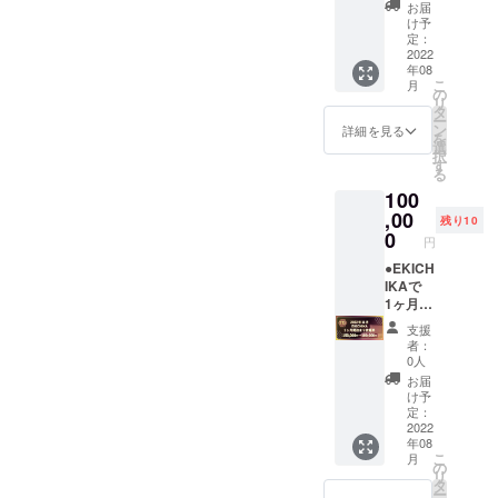
までで
す。 ※
ますの
供させ
・10名
お届
す。 ・
宿泊券
で、出
て頂き
様限定
け予
開始日
につい
張が決
ます。
です。
定：
有効期
て ・こ
まって
（2022
2022
年08
限は、
ちらは1
る方は
年10
こ
月
2022年
名様の
かなり
月）
の
リ
10月1日
ご宿泊
お得な
期間
タ
ー
になり
券で素
リター
内、何
ン
詳細を見る
を
ます。
泊まり
ンに
度でも
選
択
・180日
になり
なって
泊まれ
す
る
間の最
ます。
おりま
ます！
100
終利用
・購入
す。 出
定価
可能日
者ご本
張でな
150,000
,00
残り10
は2023
人様以
い方で
円のと
0
円
年3月31
外のご
も、市
ころ
日まで
利用は
内のマ
33%引
●EKICH
となり
できま
ンス
きの
IKAで
ます。
せん
リーと
100,000
1ヶ月内
・ご利
（チェ
比較し
円でご
泊まり
支援
用時間
ックイ
ても割
利用い
放題券
者：
は24時
ン時に
安で
ただけ
をご提
0人
間にな
ご本人
す。 ※
ますの
供させ
お届
りま
様確認
宿泊券
で、出
て頂き
け予
す。 ・
をさせ
につい
張が決
ます。
定：
消費税
て頂き
て ・こ
まって
（2022
2022
年08
込み ・
ます）
ちらは1
る方は
年11
こ
月
5名様限
・ゲー
名様の
かなり
月）
の
リ
定で
ムゾー
ご宿泊
お得な
期間
タ
ー