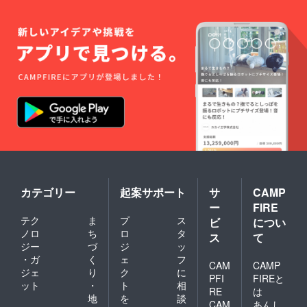
反する
内容、
法令に
違反す
る内容
などは
お受け
できま
せん。
カテゴリー
起案サポート
サ
CAMP
ー
FIRE
テク
ま
プ
ス
ビ
につい
ノロ
ち
ロ
タ
ス
て
ジー
づ
ジ
ッ
・ガ
く
ェ
フ
CAM
CAMP
ジェ
り
ク
に
PFI
FIREと
ット
・
ト
相
RE
は
地
を
談
CAM
あんし