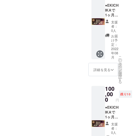
円でご
ころ
間ご利
す。 ・
利用い
33%引
●EKICH
用いた
ご利用
ただけ
きの
IKAで
だけま
時間は
るので
100,000
1ヶ月内
す。 ・
24時間
是非遊
円でご
泊まり
開始日
になり
支援
び尽く
利用い
放題券
有効期
ます。
者：
して下
ただけ
をご提
限は、
・消費
0人
さい。
ますの
供させ
2022年
税込み
お届
※購入者
で、出
て頂き
10月1日
・20名
け予
ご本人
張が決
ます。
になり
定：
様限定
様以外
まって
（2022
2022
ます。
です。
年08
のご利
る方は
年9
・90日
こ
月
用はで
かなり
月）
間の最
の
リ
きませ
お得な
期間
終利用
タ
ー
ん。 ・
リター
内、何
可能日
ン
詳細を見る
を
遊び放
ンに
度でも
は2022
選
択
題券を
なって
泊まれ
年12月
す
る
ご利用
おりま
ます！
31日ま
100
してか
す。 出
定価
でとな
ら180日
張でな
150,000
,00
りま
残り10
間ご利
い方で
円のと
す。 ・
0
円
用いた
も、市
ころ
ご利用
だけま
内のマ
33%引
●EKICH
時間は
す。 ・
ンス
きの
IKAで
24時間
有効期
リーと
100,000
1ヶ月内
になり
限は
比較し
円でご
泊まり
ます。
支援
2023年
ても割
利用い
放題券
・消費
者：
3月31日
安で
ただけ
をご提
税込み
0人