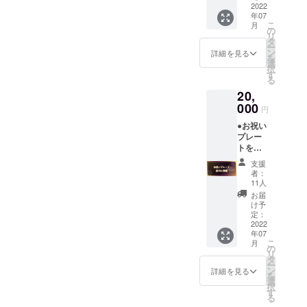
きま
2022
日(お盆
金にな
力お願
年07
す。 定
期間)・
りま
い致し
こ
月
価
12月23
の
す。 ・
ます。
リ
20,000
日、24
タ
消費税
ー
円分の
日、29
ン
込 ・有
詳細を見る
を
ところ
日～12
選
効期限
択
50%引
月31日
す
2022年
る
きの
(年末)は
12月31
20,
10,000
除外日
日 ※予
円で
000
になり
約方法
円
チャー
ます。
電話・
●お祝い
ジでき
・購入
メール
プレー
ます。
者ご本
にての
トを店
これを
人様以
ご予約
内に掲
機にお
外への
になり
支援
載させ
得に遊
譲渡が
ます。
者：
て頂き
んでみ
可能で
11人
※確認方
ます。
てくだ
す。 ・
法 ご来
お届
お客様
さい。
ゲーム
け予
店の際
のお名
※有効期
定：
も遊び
に支援
前また
2022
限は
放題で
画面の
年07
は会社
チャー
す。 ・
ご提示
こ
月
名が記
ジさせ
の
消費税
のご協
リ
載して
ていた
タ
込 ・有
力お願
ー
あるお
だいて
ン
効期限
詳細を見る
い致し
を
祝いプ
から1年
選
2022年
ます。
択
レート
間にな
す
12月31
る
を店内
りま
日 ※予