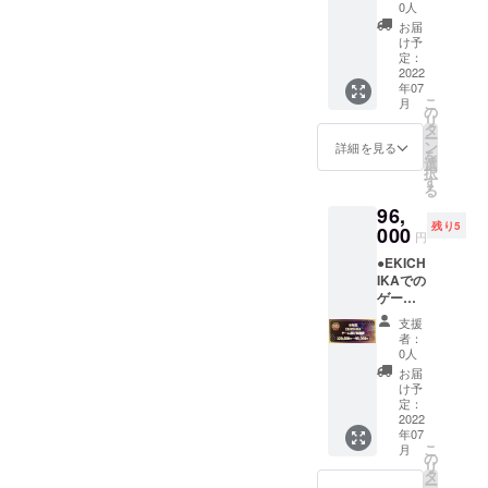
放題券
が設置
出来次
0人
をご提
されて
第、掲
お届
供させ
いる
載を開
け予
て頂き
ゾーン
定：
始させ
ま
2022
で１ヶ
て頂き
年07
す。
月間遊
ます。
こ
月
大会レ
び放題
の
・お名
リ
ベルの
になり
タ
前の掲
ー
ハイス
ます。
ン
載を希
詳細を見る
を
ペック
定価
選
望され
択
ゲーミ
30,000
す
ない方
る
ング
円のと
は備考
96,
PC【RT
ころ
欄へ
残り5
X3090
000
20%引
「名入
円
】をは
きの
れな
●EKICH
じめ、
24,000
し」と
IKAでの
全50台
円でご
ご記入
ゲーム
もの
利用い
くださ
が半年
ゲーミ
ただけ
い。 ・
支援
間遊び
ングPC
るので
掲載期
者：
放題券
が設置
是非遊
0人
間は8月
をご提
されて
び尽く
31日ま
お届
供させ
いる
して下
け予
でにな
て頂き
ゾーン
定：
さい。
りま
ま
2022
で3ヶ月
※購入者
す。
年07
す。
間遊び
ご本人
こ
月
大会レ
放題に
の
様以外
リ
ベルの
なりま
タ
のご利
ー