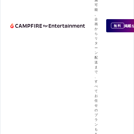
可
能
。
企
画
掲載
無料
か
ら
リ
タ
ー
ン
配
送
ま
で
、
す
べ
て
お
任
せ
の
プ
ラ
ン
も
あ