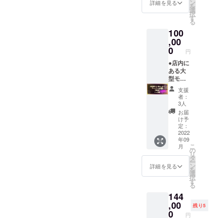
す。
ンご利
券で素
リター
内、何
ン
詳細を見る
を
用の場
泊まり
ンに
度でも
選
択
合は別
になり
なって
泊まれ
す
る
料金に
ます。
おりま
ます！
100
なりま
・購入
す。 出
定価
す。 ・
者ご本
張でな
150,000
,00
消費税
人様以
い方で
円のと
0
円
込 ・有
外のご
も、市
ころ
効期限
利用は
内のマ
33%引
●店内に
1ヶ月
できま
ンス
きの
ある大
（8月1
せん
リーと
100,000
型モニ
日〜8月
（チェ
比較し
円でご
ター
支援
31日）
ックイ
ても割
利用い
（11
者：
※予約方
ン時に
安で
ただけ
枚）で
3人
法 メー
ご本人
す。 ※
ますの
お客様
お届
ル・電
様確認
宿泊券
で、出
の広告
け予
話にて
をさせ
につい
張が決
を4ヶ月
定：
のご予
て頂き
て ・こ
まって
内掲載
2022
年09
約にな
ます）
ちらは1
る方は
させて
こ
月
ります
・ゲー
名様の
かなり
頂きま
の
リ
※確認方
ムゾー
ご宿泊
お得な
す。
タ
ー
法 ご来
ンご利
券で素
リター
ゲーム
ン
詳細を見る
を
店の際
用の場
泊まり
ンに
好きは
選
択
に支援
合は別
になり
なって
もちろ
す
る
画面の
料金に
ます。
おりま
んのこ
144
ご提示
なりま
・購入
す。 出
と比較
のご協
す。 ・
者ご本
張でな
的若い
,00
残り5
力お願
消費税
人様以
い方で
男性
0
円