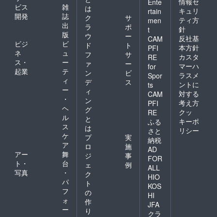
情報セ
Ente
ビス
雑
は
キュリ
rtain
開発
誌
ク
サ
ティ方
men
出
ラ
ポ
針
t
版
ウ
ー
反社基
CAM
ビジ
ビ
ド
ト
本方針
PFI
ネ
ュ
フ
サ
カスタ
RE
ス・
ー
ァ
ー
マーハ
for
起業
テ
ン
ビ
ラスメ
Spor
ィ
デ
ス
ントに
ts
ー
ィ
対する
CAM
・
ン
考え方
PFI
ヘ
グ
クッ
RE
ル
と
キーポ
ふる
ス
は
リシー
さと
ケ
プ
実
納税
ア
ロ
施
AD
アー
舞
ジ
事
FOR
ト・
台
ェ
例
ALL
写真
・
ク
HIO
パ
ト
KOS
フ
の
HI
ォ
作
JFA
ー
り
クラ