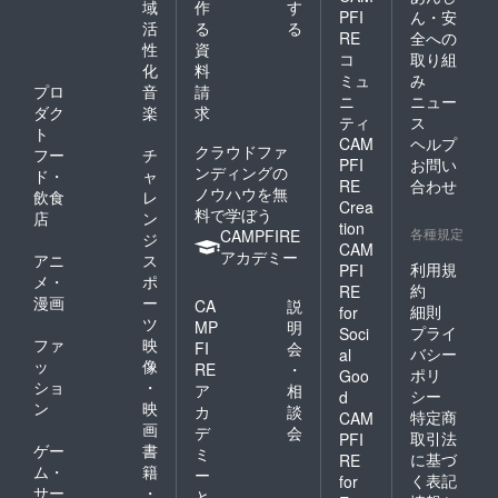
域
作
す
PFI
ん・安
活
る
る
RE
全への
性
資
コ
取り組
化
料
ミュ
み
プロ
音
請
ニ
ニュー
ダク
楽
求
ティ
ス
ト
CAM
ヘルプ
クラウドファ
フー
チ
PFI
お問い
ンディングの
ド・
ャ
RE
合わせ
ノウハウを無
飲食
レ
Crea
料で学ぼう
店
ン
tion
各種規定
CAMPFIRE
ジ
CAM
アカデミー
アニ
ス
利用規
PFI
メ・
ポ
約
RE
漫画
ー
CA
説
細則
for
ツ
MP
明
プライ
Soci
ファ
映
FI
会
バシー
al
ッ
像
RE
・
ポリ
Goo
ショ
・
ア
相
シー
d
ン
映
カ
談
特定商
CAM
画
デ
会
取引法
PFI
ゲー
書
ミ
に基づ
RE
ム・
籍
ー
く表記
for
サー
・
と