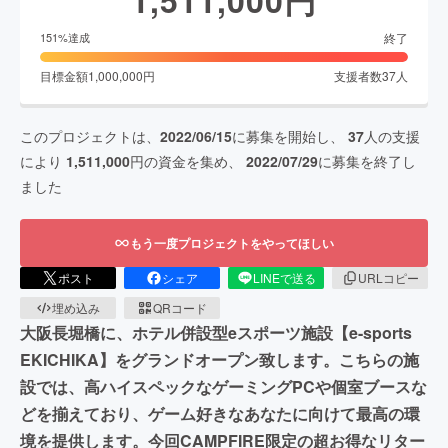
終了
151
%達成
目標金額
1,000,000
円
支援者数
37
人
このプロジェクトは、
2022/06/15
に募集を開始し、
37
人の支援
により
1,511,000
円の資金を集め、
2022/07/29
に募集を終了し
ました
もう一度プロジェクトをやってほしい
ポスト
シェア
LINEで送る
URLコピー
埋め込み
QRコード
大阪長堀橋に、ホテル併設型eスポーツ施設【e-sports
EKICHIKA】をグランドオープン致します。こちらの施
設では、高ハイスペックなゲーミングPCや個室ブースな
どを揃えており、ゲーム好きなあなたに向けて最高の環
境を提供します。今回CAMPFIRE限定の超お得なリター