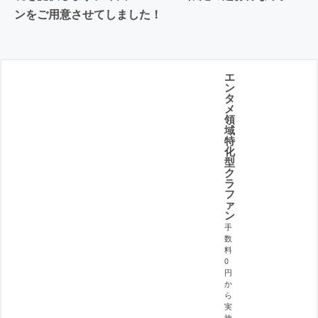
ンをご用意させてしました！
エ
ン
タ
メ
領
域
特
化
型
ク
ラ
フ
ァ
ン
手
数
料
0
円
か
ら
実
施