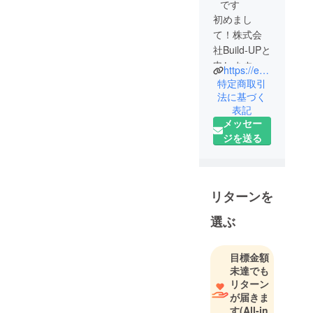
です
初めまし
て！株式会
社Build-UPと
申します！
https://esports-ekichika.net/
弊社は大阪
特定商取引
市を中心に
法に基づく
表記
酒販業、ホ
メッセー
テル業を運
ジを送る
営しており
ます。
コロナ禍の
影響で、運
リターンを
営している
ホテルが大
選ぶ
打撃を受け
ました。
目標金額
未達でも
この厳しい
リターン
状況ではあ
が届きま
す
(All-in
りますが、