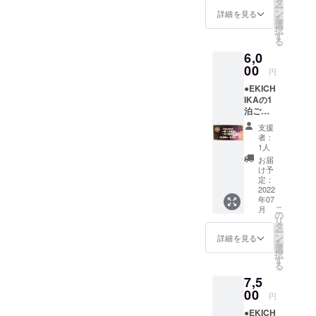
除外日
タ
ー
ます。
になり
ン
詳細を見る
を
※宿泊券
ます。
選
択
につい
・購入
す
る
て ・こ
者ご本
6,0
ちらは1
人様以
名様1泊
00
外への
円
のご宿
譲渡が
●EKICH
泊券で
可能で
IKAの1
素泊ま
す。 ・
泊ご宿
りにな
ゲーム
泊券一
りま
ゾーン
支援
組2名様
す。 ・
ご利用
者：
分
8月10日
の場合
1人
（60％
～8月15
は別料
お届
OFF）
日(お盆
金にな
け予
をご提
期間)・
定：
りま
供させ
2022
12月23
す。 ・
年07
て頂き
日、24
消費税
こ
月
ます。
日、29
の
込 ・有
リ
※宿泊券
日～12
タ
効期限
ー
につい
月31日
ン
2022年
詳細を見る
を
て ・こ
(年末)は
選
12月31
択
ちらは
除外日
す
日 ※予
る
一組2名
になり
約方法
7,5
様での1
ます。
電話・
泊のご
00
・購入
メール
円
宿泊券
者ご本
にての
●EKICH
で素泊
人様以