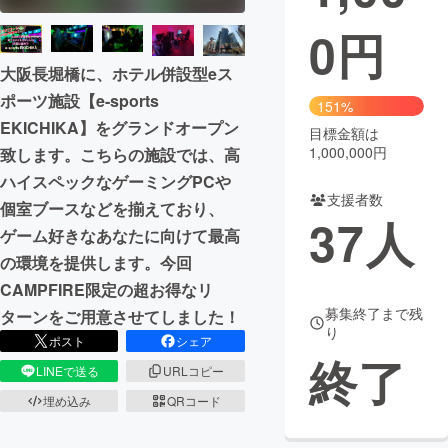
0
円
まちづくり・地域活性化
大阪長堀橋に、ホテル併設型eス
ポーツ施設【e-sports
CAMPFIRE for Social Good
CAMPFIRE Creation
151%
EKICHIKA】をグランドオープン
CAMPFIREふるさと納税
machi-ya
コミュニティ
目標金額は
1,000,000円
致します。こちらの施設では、高
ハイスペックなゲーミングPCや
支援者数
個室ブースなどを揃えており、
37
人
ゲーム好きなあなたに向けて最高
の環境を提供します。今回
CAMPFIRE限定の超お得なリ
募集終了まで残
ターンをご用意させてしました！
り
ポスト
シェア
終了
LINEで送る
URLコピー
埋め込み
QRコード