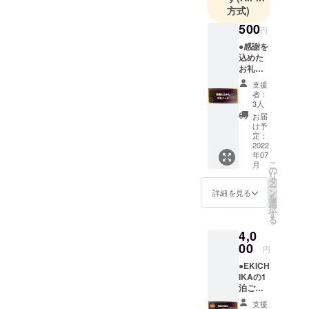
方式)
ホテル内の2
500
フロアを大
円
改装し、ハ
●感謝を
込めた
イスペック
お礼の
PC50台を導
メール
支援
入した大阪
をお送
者：
りさせ
長堀橋初と
3人
て頂き
お届
なる大型e-
ます。
け予
sports施設を
※いただ
定：
いたご
2022
オープン致
年07
支援金
します！
こ
月
は、リ
の
リ
ターン
タ
ー
費用が
ン
詳細を見る
コロナ禍の
を
かから
選
択
自粛中に出
ない
す
る
分、
会ったゲー
4,0
サービ
ムで、助け
ス 手数
00
円
られ、元気
料を除
●EKICH
いて全
をもらいま
IKAの1
て大切
した！
泊ご宿
に活動
泊券1名
内容に
ゲームは素
支援