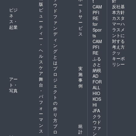
針
t
版
ウ
ー
反社基
CAM
ビジ
ビ
ド
ト
本方針
PFI
ネ
ュ
フ
サ
カスタ
RE
ス・
ー
ァ
ー
マーハ
for
起業
テ
ン
ビ
ラスメ
Spor
ィ
デ
ス
ントに
ts
ー
ィ
対する
CAM
・
ン
考え方
PFI
ヘ
グ
クッ
RE
ル
と
キーポ
ふる
ス
は
リシー
さと
ケ
プ
実
納税
ア
ロ
施
AD
アー
舞
ジ
事
FOR
ト・
台
ェ
例
ALL
写真
・
ク
HIO
パ
ト
KOS
フ
の
HI
ォ
作
JFA
ー
り
クラ
マ
方
ウド
ン
プ
統
ファ
ス
ロ
計
ン