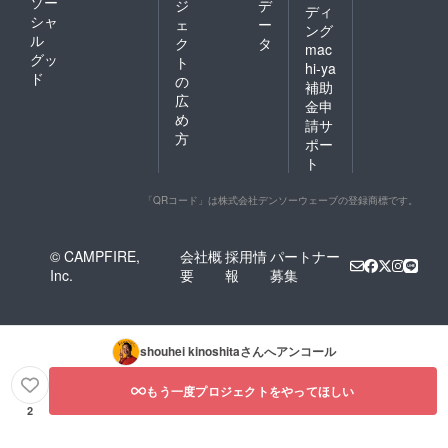
ソー
ジ
デ
ディ
シャ
ェ
ー
ング
ル
ク
タ
mac
グッ
ト
hi-ya
ド
の
補助
広
金申
め
請サ
方
ポー
ト
「QRコード」は株式会社デンソーウェーブの登録商標です。
© CAMPFIRE,
会社概
採用情
パートナー
Inc.
要
報
募集
shouhei kinoshita
さんへアンコール
もう一度プロジェクトをやってほしい
2