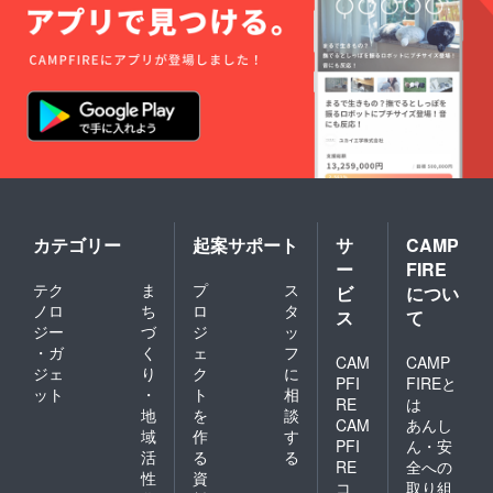
カテゴリー
起案サポート
サ
CAMP
ー
FIRE
テク
ま
プ
ス
ビ
につい
ノロ
ち
ロ
タ
ス
て
ジー
づ
ジ
ッ
・ガ
く
ェ
フ
CAM
CAMP
ジェ
り
ク
に
PFI
FIREと
ット
・
ト
相
RE
は
地
を
談
CAM
あんし
域
作
す
PFI
ん・安
活
る
る
RE
全への
性
資
コ
取り組