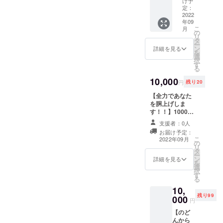
け予
経営者
希望の
定：
ののど
2022
お名
年09
んから
前、動
こ
月
心を込
画の受
の
リ
めて感
け取り
タ
ー
謝のお
が可能
ン
詳細を見る
を
手紙を
なメー
選
択
送らせ
ルアド
す
る
ていた
レスor
だきま
10,000
電話番
円
残り20
す！ ※
号をご
支援を
【全力であなた
記入く
頂く際
を胴上げしま
ださ
は、必
す！！】10000
い。
ず備考
円 おしゃべり
支援者：0人
欄にご
BAR店内にて、
お届け予定：
希望の
スタッフしょー
こ
2022年09月
お名前
の
へいをはじめ、
リ
をご記
タ
店内にいる皆様
ー
入くだ
ン
と一緒に「胴上
詳細を見る
を
さい。
選
げ」をさせて頂
択
す
きます！ ※ご利
る
用時はスタッフ
10,
に支援画面をお
残り99
000
見せください。
円
・有効期限
【のど
2022年9月1日～
んから
2023年8月31日