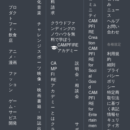
化
料
ミュ
み
プロ
音
請
ニ
ニュー
ダク
楽
求
ティ
ス
ト
CAM
ヘルプ
クラウドファ
フー
チ
PFI
お問い
ンディングの
ド・
ャ
RE
合わせ
ノウハウを無
飲食
レ
Crea
料で学ぼう
店
ン
tion
各種規定
CAMPFIRE
ジ
CAM
アカデミー
アニ
ス
利用規
PFI
メ・
ポ
約
RE
漫画
ー
CA
説
細則
for
ツ
MP
明
プライ
Soci
ファ
映
FI
会
バシー
al
ッ
像
RE
・
ポリ
Goo
ショ
・
ア
相
シー
d
ン
映
カ
談
特定商
CAM
画
デ
会
取引法
PFI
ゲー
書
ミ
に基づ
RE
ム・
籍
ー
く表記
for
サー
・
と
情報セ
Ente
ビス
雑
は
キュリ
rtain
開発
誌
ク
サ
ティ方
men
出
ラ
ポ