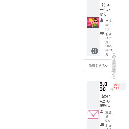
※ 支援
【しょ
を頂く
ーへい
際は、
から感
必ず備
謝動画
考欄に
支援
を提
ご希望
者：
供！】
のお名
0人
5000円
前をご
お届
店長
記入く
け予
しょー
ださ
定：
へいか
2022
い。
年09
ら心を
こ
月
込めて
の
リ
感謝の
タ
ー
ビデオ
ン
詳細を見る
を
メッ
選
択
セージ
す
る
or手書
5,0
きのお
残り
手紙を
00
100
円
送らせ
【のど
ていた
んから
だきま
感謝の
す。 ※
お手紙
支援を
支援
を提
頂く際
者：
供！】
は、必
0人
5000円
ず備考
お届
共同
欄にご