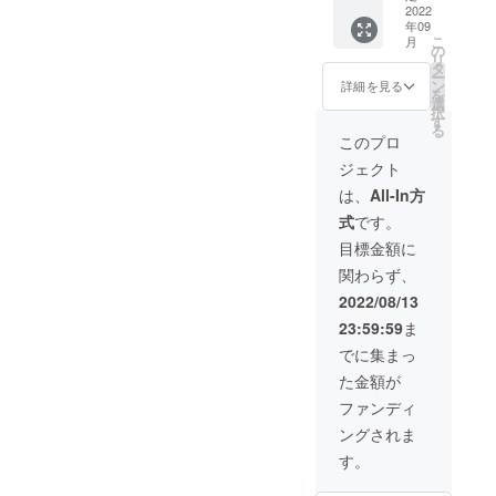
前、動
ンチ券
2022
年09
画の受
【限定3
こ
月
け取り
枚】
の
リ
が可能
100000
タ
ー
なメー
円 店
ン
詳細を見る
を
ルアド
長
選
択
レスor
しょー
す
る
電話番
へい
このプロ
号をご
と、共
ジェクト
記入く
同経営
ださ
者の洋
は、
All-In方
い。
輔、の
式
です。
どかと
ランチ
目標金額に
が出来
関わらず、
ます！
面会時
2022/08/13
には同
23:59:59
ま
伴者を
つけま
でに集まっ
す。 ※
た金額が
支援を
頂く際
ファンディ
は、必
ングされま
ず備考
欄にご
す。
希望の
お名