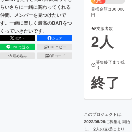
43%
らいさらに一緒に関わってくれる
目標金額は30,000
まちづくり・地域活性化
円
仲間、メンバーを見つけたいで
す。一緒に楽しく最高のBARをつ
支援者数
CAMPFIRE for Social Good
CAMPFIRE Creation
くっていきたいです。
2
人
CAMPFIREふるさと納税
machi-ya
コミュニティ
ポスト
シェア
LINEで送る
URLコピー
埋め込み
QRコード
募集終了まで残
り
終了
このプロジェクトは、
2022/05/26
に募集を開始
し、
2
人の支援により