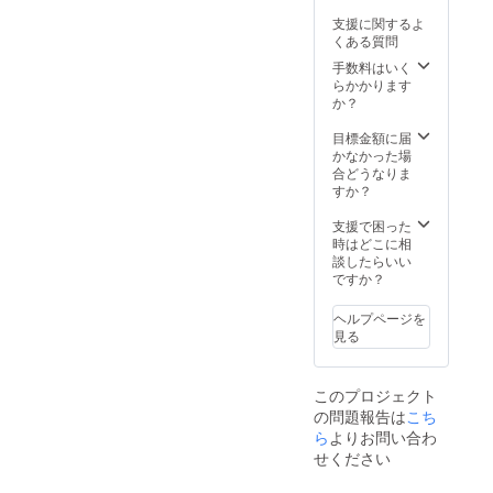
前、日
支援に関するよ
程をご
くある質問
記入く
ださ
手数料はいく
い。 ※
らかかります
名古屋
か？
栄付近
のお店
目標金額に届
でラン
かなかった場
チをお
合どうなりま
願いし
すか？
ます。
※ランチ
支援で困った
代にか
時はどこに相
かった
談したらいい
金額も
ですか？
お支払
いの負
ヘルプページを
担をお
見る
願いし
ます。
・有効
このプロジェクト
期限
の問題報告は
こち
2022年
9月1日
ら
よりお問い合わ
～2023
せください
年8月31
日