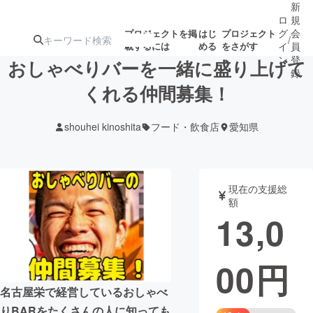
新
ロ
規
グ
会
プロジェクトを掲
はじ
プロジェクト
/
載するには
める
をさがす
イ
員
ン
登
おしゃべりバーを一緒に盛り上げて
録
くれる仲間募集！
人気のプロ
注目のリ
注目の新着プロ
募集終了が近いプ
もうすぐ公開
shouhei kinoshita
フード・飲食店
愛知県
ジェクト
ターン
ジェクト
ロジェクト
されます
アート・写真
音楽
現在の支援総
額
13,0
テクノロジー・ガジェット
ゲーム・サ
00
円
映像・映画
書籍・雑誌
名古屋栄で経営しているおしゃべ
ビジネス・起業
チャレンジ
りBARをたくさんの人に知っても