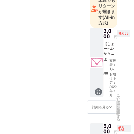
リターン
が届きま
す
(All-in
方式)
3,0
残り99
00
円
【しょ
ーへい
から感
謝のお
支援
手紙を
者：
提
1人
供！】
お届
3000円
け予
店長
定：
しょー
2022
年09
へいか
こ
月
ら心を
の
リ
込めて
タ
ー
感謝の
ン
詳細を見る
を
お手紙
選
択
を送ら
す
る
せてい
5,0
ただき
残り
ます！
00
100
円