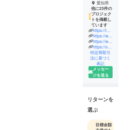
愛知県
他に23件の
プロジェク
トを掲載し
ています
https://twitter.com/kurozaru3888?s=06
https://www.facebook.com/profile.php?id=100018411002041
https://www.instagram.com/invites/contact/?i=aic2a4i9pbqv&utm_content=2my274z
https://osyaberibar.com
特定商取引
法に基づく
表記
メッセー
ジを送る
リターンを
選ぶ
目標金額
未達でも