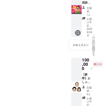
感謝動
画を提
支援
供！】
者：
10000
1人
円 共
お届
同経営
け予
者のの
定：
どんか
2022
年09
ら心を
こ
月
込めて
の
リ
感謝の
タ
ー
ビデオ
ン
詳細を見る
を
メッ
選
択
セージ
す
る
or手書
100
きのお
手紙を
,00
残り10
送らせ
0
円
ていた
だきま
【豪
す。 ※
華】お
支援を
しゃべ
頂く際
りバー
支援
は、必
経営者
者：
ず備考
がフル
0人
欄にご
出動！
お届
希望の
スー
け予
お名
パーラ
定：