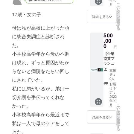
年10
カーの
ジナル
クリア
こ
月
サイズ
ステッ
ファイ
の
リ
は
カー１
ル・ピ
タ
17歳・女の子
ー
【S/M/L
枚 ・オ
ンバッ
ン
詳細を見る
を
】がご
リジナ
ジ・T
選
択
ざいま
ルクリ
シャツ
す
母は私が高校に上がった頃
る
す。 オ
アファ
のサイ
500
プショ
イル １
ズは本
に統合失調症と診断され
ン欄よ
枚 ・ピ
,00
文内
り必ず
ンバッ
た。
「リ
0
円
お選び
ジ １個
ター
小学校高学年から母の不調
くださ
・トー
【企業
ン」を
い。 ※
トバッ
協賛プ
ご確認
は現れ、ずっと原因がわか
画像は
ク １個
ラン
くださ
イメー
・Tシャ
①】 ヤ
い ※ク
らないと病院をたらい回し
支援
ジで
ツ１枚
ングケ
リア
者：
す。デ
・パー
アラー
ファイ
0人
にされていた。
ザイン
カー１
協会主
ルは３
お届
は変更
枚 ・ヤ
催ヤン
私には弟がいるが、弟は一
種類の
け予
になる
ングケ
グケア
中より
定：
切介護を手伝ってくれな
ことが
アラー
ラーに
2022
１つラ
年09
ありま
と共に
関する
ンダム
こ
かった。
月
す。 ※
育つ
講演会
で郵送
の
リ
ステッ
「苗」
（１時
されま
タ
小学校高学年から最近まで
ー
カー・
（オリ
間半程
す。 ※
ン
詳細を見る
を
クリア
ジナル
度） ご
ご購入
選
私は一人で母のケアをして
択
ファイ
鉢付
協賛い
者の方
す
る
ル・ピ
き）１
ただい
がクリ
きた。