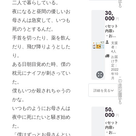
択
二人で暮らしている。
１枚 T
い。 ※
す
る
シャツ
発注の
夜になると昼間の優しいお
30,
のサイ
都合
ズは
000
上、お
円
母さんは急変して、いつも
【S/M/L
届け予
<セット
】がご
定日が
死のうとするんだ。
内容>
ざいま
変更に
・お礼
す。 オ
手首を切ったり、薬を飲ん
なるこ
のメー
プショ
とがご
支援
ル ・活
だり、飛び降りようとした
ン欄よ
ざいま
者：
動報告
り必ず
す。
4人
り。
・ヤン
お選び
お届
グケア
くださ
け予
ある日朝目覚めた時、僕の
ラー協
い。 ※
定：
会オリ
2022
画像は
枕元にナイフが刺さってい
年10
ジナル
イメー
こ
月
ステッ
ジで
の
た。
リ
カー１
す。デ
タ
ー
枚 ・オ
僕もいつか殺されちゃうの
ザイン
ン
詳細を見る
を
リジナ
は変更
選
択
かな。
ルクリ
になる
す
る
アファ
ことが
いつものようにお母さんは
50,
イル １
ありま
枚 ・ピ
000
す。 ※
円
夜中に死にたいと騒ぎ始め
ンバッ
ステッ
<セット
ジ １個
カー・T
た。
内容>
・トー
シャツ
・お礼
トバッ
のサイ
「僕はずっとお母さんとい