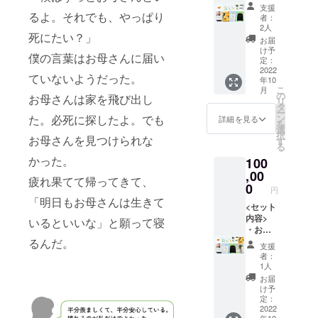
のメー
ク １個
ズは本
支援
ル ・活
るよ。それでも、やっぱり
・Tシャ
文内
者：
動報告
ツ１枚
「リ
2人
死にたい？」
・ヤン
Tシャツ
ター
お届
グケア
のサイ
ン」を
け予
僕の言葉はお母さんに届い
ラー協
ズは
定：
ご確認
会オリ
2022
【S/M/L
くださ
ていないようだった。
年10
ジナル
】がご
い ※発
こ
月
ステッ
ざいま
の
注の都
お母さんは家を飛び出し
リ
カー１
す。 オ
タ
合上、
ー
枚 ・オ
プショ
た。必死に探したよ。でも
ン
お届け
詳細を見る
を
リジナ
ン欄よ
選
予定日
択
お母さんを見つけられな
ルクリ
り必ず
す
が変更
る
アファ
お選び
になる
かった。
100
イル １
くださ
ことが
枚 ・ピ
,00
い。 ※
ありま
疲れ果てて帰ってきて、
ンバッ
画像は
0
す。
円
ジ １個
イメー
「明日もお母さんは生きて
・トー
<セット
ジで
トバッ
内容>
す。デ
いるといいな」と願って寝
ク １個
・お礼
ザイン
・Tシャ
のメー
るんだ。
は変更
支援
ツ１枚
ル ・活
になる
者：
・パー
動報告
ことが
1人
カー１
・ヤン
ありま
お届
枚 T
グケア
す。 ※
け予
シャツ
ラー協
ステッ
定：
とパー
会オリ
2022
カー・