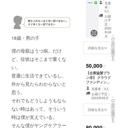
イルの
クリア
Zoom
プを実
③】 地
支援
デザイ
ファイ
施いた
方自治
者：
ンをお
ル・ピ
（オフ
しま
体様向
0人
選びい
ンバッ
ライン
す。 受
けにヤ
お届
ただく
ジ・T
の場
講日程
ングケ
け予
ことは
シャ
合） ・
はプロ
アラー
定：
できま
ツ・
実施場
ジェク
向け
2022
年09
せん。
パー
所：未
ト終了
LINE相
こ
月
18歳・男の子
※発注の
カーの
定（ご
後メー
談窓口
の
リ
都合
サイズ
指定い
ルにて
導入プ
タ
ー
上、お
は本文
ただい
調整さ
ランに
ン
詳細を見る
を
僕の母親はうつ病。だけ
届け予
内「リ
た場所
せてい
なりま
選
択
定日が
ター
にて実
ただき
す。 ・
す
ど、症状はそこまで重くな
る
変更に
ン」を
施させ
ます。
ヤング
50,000
なるこ
ご確認
ていた
ワーク
ケア
円
い。
とがあ
くださ
だきま
ショッ
ラー
【企業協賛プラ
りま
い ※ク
す。）
プにつ
LINE相
普通に生活できているし、
ン④】 クラウド
す。
リア
※実施場
きまし
談窓口
ファンディング
外から見たらわからないと
ファイ
所まで
てはオ
を設置
サイトへの企業
ルは３
の講師
フライ
する初
支援者：0人
ロゴの掲載
思う。
種類の
の交通
ンでの
期設定
お届け予定：
（小） 本クラウ
中より
費はご
開催の
・運用
こ
2022年09月
それでもどうしようもなら
の
ドファンディン
１つラ
負担い
みとな
ご支援
リ
タ
グサイト上へ企
ンダム
ただき
りま
（６ヶ
ー
ない時はあって、そういう
ン
業様のロゴを掲
詳細を見る
で郵送
ます。
す。 ・
月） が
を
選
載させて頂きま
されま
※備考欄
実施場
セット
択
時は僕が支えている。
す
す。 ※備考欄に
す。 ※
に必ず
所：未
になっ
る
企業名・ご担当
ご購入
企業
定（ご
た金額
そんな僕がヤングケアラー
80,000
者様のお名前を
円