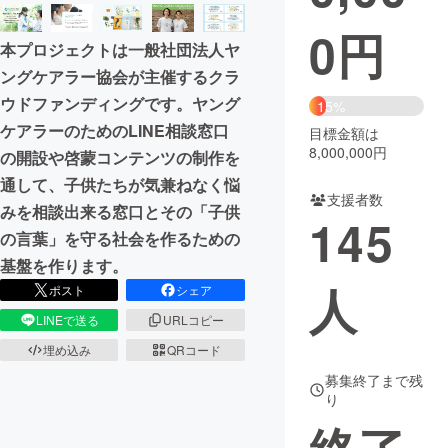
0
円
まちづくり・地域活性化
本プロジェクトは一般社団法人ヤ
ングケアラー協会が主催するクラ
CAMPFIRE for Social Good
CAMPFIRE Creation
ウドファンディングです。ヤング
15%
CAMPFIREふるさと納税
machi-ya
コミュニティ
ケアラーのためのLINE相談窓口
目標金額は
8,000,000円
の開設や啓蒙コンテンツの制作を
通して、子供たちが気兼ねなく悩
支援者数
みを相談出来る窓口とその「子供
145
の言葉」を守る社会を作るための
基盤を作ります。
人
ポスト
シェア
LINEで送る
URLコピー
埋め込み
QRコード
募集終了まで残
り