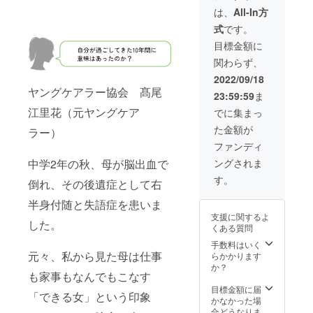
連絡差
開催方
45万円/
ターンの有効期
さい。 ※掲載す
は、
All-In方
し上げ
式や時
月が継
限はございませ
るロゴに関して
ます。
間・場
続的に
ん。
式
です。
はヤングケア
※リター
所など
かかり
ラー協会より別
目標金額に
ンの有
ご希望
ます。 -
途ご連絡させて
効期限
がござ
-----------
関わらず、
頂きます。 ※掲
はプロ
いまし
---------
載エリア内での
2022/09/18
ジェク
たら備
※こちら
順番はご支援い
ヤングケアラー協会 髙尾
ト終了
考欄に
のリ
23:59:59
ま
ただいた順とな
から１
ご記入
ターン
江里花（元ヤングケア
りますので、ご
でに集まっ
年間
くださ
をご希
指定いただけま
（2023
い ※開
望の方
た金額が
ラー）
せん。ご了承く
年9月18
催日に
は、リ
ださい。 ※リ
ファンディ
日）に
関して
ターン
ターンの有効期
なりま
はご支
のご購
中学2年の秋、母が脳出血で
ングされま
限はございませ
す。
援いた
入後ヤ
ん。
す。
だいた
ングケ
倒れ、その後遺症として右
方へヤ
アラー
半身付随と失語症を患いま
ングケ
協会よ
アラー
り別途
支援に関するよ
した。
協会よ
ご連絡
くある質問
り別途
差し上
手数料はいく
ご連絡
げま
元々、私から見た母は仕事
らかかります
差し上
す。 ※
か？
げま
備考欄
も家事もなんでもこなす
す。 ※
に都道
目標金額に届
リター
府県・
「できる女」という印象
かなかった場
ンの有
ご担当
合どうなりま