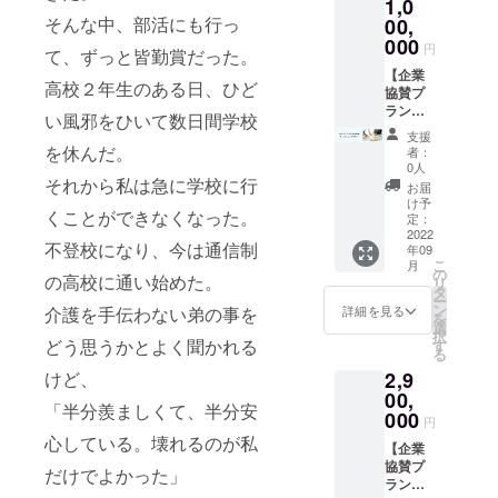
1,0
ンバッ
つ T
た企業
アファ
そんな中、部活にも行っ
ジ・T
シャツ
様へ、
00,
イルの
シャ
とパー
ヤング
模様を
000
円
て、ずっと皆勤賞だった。
ツ・
カーの
ケア
お選び
パー
サイズ
ラーに
【企業
いただ
高校２年生のある日、ひど
カーの
は
関する
協賛プ
くこと
サイズ
【S/M/L
講演会
ラン
はでき
い風邪をひいて数日間学校
は本文
】がご
を実施
②】 ヤ
ませ
支援
内「リ
ざいま
いたし
ングケ
ん。 ※
を休んだ。
者：
ター
す。 オ
ます。
アラー
発注の
0人
ン」を
プショ
受講日
協会主
それから私は急に学校に行
都合
お届
ご確認
ン欄よ
程はプ
催の
上、お
け予
くことができなくなった。
くださ
り必ず
ロジェ
ワーク
届け予
定：
い ※ク
お選び
クト終
ショッ
2022
定日が
不登校になり、今は通信制
年09
リア
くださ
了後
プ研修
変更に
こ
月
ファイ
い。 ※
メール
（3~4時
なるこ
の
の高校に通い始めた。
リ
ルは３
画像は
にて調
間程
とがあ
タ
ー
種類の
イメー
整させ
度） ご
りま
ン
詳細を見る
介護を手伝わない弟の事を
を
中より
ジで
ていた
協賛い
す。
選
択
１つラ
す。デ
だきま
ただい
どう思うかとよく聞かれる
す
る
ンダム
ザイン
す。
た企業
けど、
2,9
で郵送
は変更
（オン
様へヤ
されま
になる
ライン
ングケ
00,
「半分羨ましくて、半分安
す。 ※
ことが
の場
アラー
000
円
ご購入
ありま
合） ・
に関す
心している。壊れるのが私
者の方
す。 ※
使用す
るワー
【企業
がクリ
ステッ
るツー
ク
協賛プ
だけでよかった」
アファ
カー・
ル：
ショッ
ラン