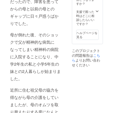
だったので、障害を患って
効期限
者様の
すか？
はプロ
所属・
からの母と以前の母との
ジェク
お名前
支援で困った
ト終了
を必ず
ギャップに日々戸惑うばか
時はどこに相
から１
ご記載
談したらいい
年間
くださ
りでした。
ですか？
（2023
い。
年9月18
ヘルプページを
日）に
母が倒れた後、そのショッ
見る
なりま
す。
クで父が精神的な病気に
なってしまい精神科の病院
このプロジェクト
の問題報告は
こち
に入院することになり、中
ら
よりお問い合わ
学2年生の私と小学5年生の
せください
妹との2人暮らしが始まりま
した。
近所に住む祖父母の協力を
得ながら母の介護をしてい
ましたが、母のオムツを取
り替えたりする度になんと