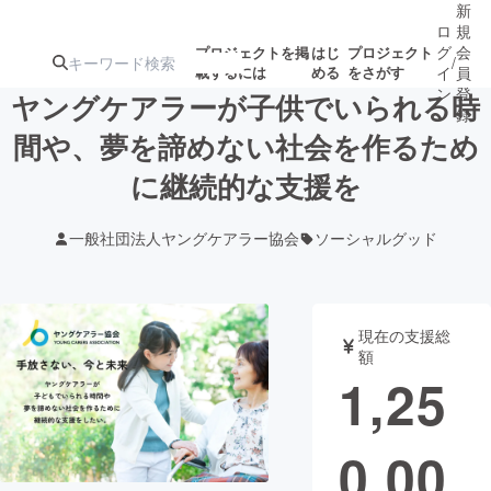
新
ロ
規
グ
会
プロジェクトを掲
はじ
プロジェクト
/
載するには
める
をさがす
イ
員
ン
登
ヤングケアラーが子供でいられる時
録
間や、夢を諦めない社会を作るため
に継続的な支援を
人気のプロ
注目のリ
注目の新着プロ
募集終了が近いプ
もうすぐ公開
ジェクト
ターン
ジェクト
ロジェクト
されます
一般社団法人ヤングケアラー協会
ソーシャルグッド
アート・写真
音楽
現在の支援総
テクノロジー・ガジェット
ゲーム・サ
額
1,25
映像・映画
書籍・雑誌
0,00
ビジネス・起業
チャレンジ