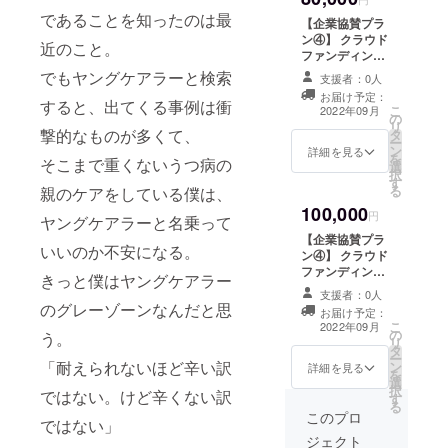
者の方
名・ご
指定い
となっ
必ずご記載くだ
であることを知ったのは最
がクリ
担当者
ただい
ており
【企業協賛プラ
さい。 ※掲載す
アファ
様のお
た場所
ます。 -
ン④】 クラウド
近のこと。
るロゴに関して
イルの
名前を
にて実
-----------
ファンディング
はヤングケア
デザイ
ご記入
施させ
---------
サイトへの企業
でもヤングケアラーと検索
ラー協会より別
支援者：0人
ンをお
くださ
ていた
（内
ロゴの掲載
途ご連絡させて
お届け予定：
選びい
い。 ※
だきま
訳） 初
（中） 本クラウ
すると、出てくる事例は衝
こ
頂きます。 ※掲
2022年09月
ただく
開催方
す。）
期設
の
ドファンディン
リ
載エリア内での
ことは
式や時
※実施場
定：60
撃的なものが多くて、
タ
グサイト上へ企
ー
順番はご支援い
できま
間・場
所まで
万円/月
ン
業様のロゴを掲
詳細を見る
を
ただいた順とな
そこまで重くないうつ病の
せん。
所など
の講師
月額費
選
載させて頂きま
択
りますので、ご
※発注の
ご希望
の交通
用：30
す
す。 ※備考欄に
る
親のケアをしている僕は、
指定いただけま
都合
がござ
費は支
万円/月
企業名・ご担当
せん。ご了承く
100,000
上、お
いまし
援者様
×6ヶ月
者様のお名前を
円
ヤングケアラーと名乗って
ださい。 ※リ
届け予
たら備
にご負
＝180万
必ずご記載くだ
ターンの有効期
【企業協賛プラ
定日が
考欄に
担いた
円 クラ
さい。 ※掲載す
いいのか不安になる。
限はございませ
ン④】 クラウド
変更に
ご記入
だきま
ウド
るロゴに関して
ん。
ファンディング
なるこ
くださ
す。 ※
ファン
きっと僕はヤングケアラー
はヤングケア
サイトへの企業
とがあ
い。 ※
備考欄
ディン
ラー協会より別
支援者：0人
ロゴの掲載
のグレーゾーンなんだと思
りま
ご支援
に必ず
グ手数
途ご連絡させて
お届け予定：
（大） 本クラウ
す。
いただ
企業
料およ
こ
頂きます。 ※掲
2022年09月
の
ドファンディン
う。
いた企
名・ご
びご支
リ
載エリア内での
タ
グサイト上へ企
業様に
担当者
援金
ー
順番はご支援い
「耐えられないほど辛い訳
ン
業様のロゴを掲
詳細を見る
はヤン
様のお
額：50
を
ただいた順とな
選
載させて頂きま
グケア
名前を
万円 ※
択
りますので、ご
ではない。けど辛くない訳
す
す。 ※備考欄に
ラー協
ご記入
以降継
る
指定いただけま
企業名・ご担当
このプロ
会より
くださ
続の場
ではない」
せん。ご了承く
者様のお名前を
別途ご
い。 ※
合は、
ださい。 ※リ
ジェクト
必ずご記載くだ