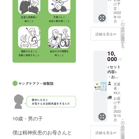
グケア
け予
ラー協
定：
会オリ
2022
年10
ジナル
こ
月
ステッ
の
リ
カー１
タ
ー
枚 ※画
ン
詳細を見る
を
像はイ
選
択
メージ
す
る
です。
10,
デザイ
ンは変
000
円
更にな
<セット
る場合
内容>
がござ
・お礼
いま
のメー
す。 ※
支援
ル ・活
ステッ
者：
動報告
カーの
44人
・ヤン
サイズ
お届
グケア
につい
け予
ラー協
ては本
定：
会オリ
2022
文内
年10
ジナル
「リ
10歳・男の子
こ
月
ステッ
ター
の
リ
カー１
ン」を
タ
ー
枚 ・T
僕は精神疾患のお母さんと
ご覧く
ン
詳細を見る
を
シャツ
ださ
選