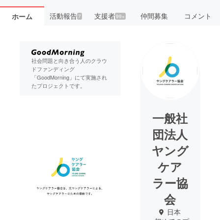
活動報告
支援者
仲間募集
コメント
ホーム
7
99+
社会問題と向き合う人のクラウ
ドファンディング
「GoodMorning」にて実施され
たプロジェクトです。
一般社
団法人
ヤング
ケア
ラー協
会
日本