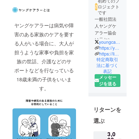
初めてのプ
ロジェクト
です
一般社団法
ヤングケアラーは病気や障
人ヤングケ
アラー協会
害のある家族のケアを要す
は元ヤング
youngcarerjapan
る人がいる場合に、大人が
ケアラーに
https://youngcarerjapan.com/
担うような家事や負担を家
よるヤング
https://lin.ee/vuE6gHn
特定商取引
ケアラーの
族の世話、介護などのサ
法に基づく
ための団体
ポートなどを行なっている
表記
です。ヤン
メッセー
18歳未満の子供をいいま
グケアラー
ジを送る
のオンライ
す。
ンコミュニ
ティの運営
や講演会活
リターンを
動を通じて
選ぶ
ヤングケ
ラー支援を
3,0
行なってい