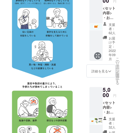
00
円
ます。
<セット
内容>
・お礼
のメー
支援
ル ・活
者：
動報告
62人
ご支援
お届
して頂
け予
いた皆
定：
様へお
2022
年09
礼の
こ
月
メール
の
リ
と活動
タ
ー
報告を
ン
詳細を見る
を
送付さ
選
択
せて頂
す
る
きま
5,0
す。
（リ
00
円
ターン
<セット
品の郵
内容>
送はご
・お礼
ざいま
のメー
せん）
支援
ル ・活
者：
動報告
32人
・ヤン
お届