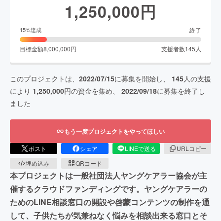
1,250,000
円
終了
15
%達成
目標金額
8,000,000
円
支援者数
145
人
このプロジェクトは、
2022/07/15
に募集を開始し、
145
人の支援
により
1,250,000
円の資金を集め、
2022/09/18
に募集を終了し
ました
もう一度プロジェクトをやってほしい
ポスト
シェア
LINEで送る
URLコピー
埋め込み
QRコード
本プロジェクトは一般社団法人ヤングケアラー協会が主
催するクラウドファンディングです。ヤングケアラーの
ためのLINE相談窓口の開設や啓蒙コンテンツの制作を通
して、子供たちが気兼ねなく悩みを相談出来る窓口とそ