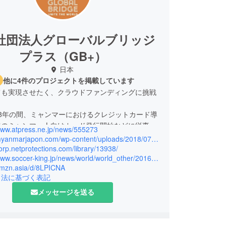
社団法人グローバルブリッジ
プラス（GB+）
日本
他に4件のプロジェクトを掲載しています
ても実現させたく、クラウドファンディングに挑戦
2018年の間、ミャンマーにおけるクレジットカード導
でのミャンマー人向けカード発行開始などに従事。
/www.atpress.ne.jp/news/555273
していた企業の活動で、ミャンマー初の世界遺産の
https://myanmarjapon.com/wp-content/uploads/2018/07/1609.pdf
ーの僧院学校への新校舎建設や図書の寄付、ミャン
corp.netprotections.com/library/13938/
https://www.soccer-king.jp/news/world/world_other/20160803/475460.html
ョナルリーグと提携した育成年代へのサッカー普及
/amzn.asia/d/8LPICNA
・ミャンマー外交関係樹立60周年を契機として3
引法に基づく表記
ポーツプロジェクト」を実施し、進学を断念せざる
メッセージを送る
った子供たちへの奨学金制度の創設、地方学校への
ブランコ・ジャングルジムなど遊具の寄贈、個人で
の国外デフサッカー大会への挑戦支援、図書寄贈、
でのサッカー活動など実施。