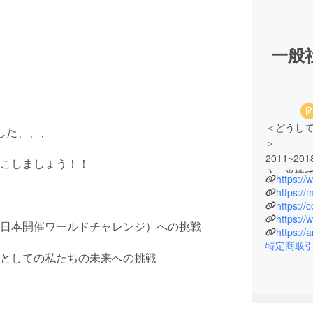
一般
＜どうし
した、、、
＞
2011~
こしましょう！！
入、当地
https:/
当時所属
街、ピィ
https://
マーナシ
日本開催ワールドチャレンジ）への挑戦
https:/
活動、日本
特定商取
か年「ス
としての私たちの未来への挑戦
を得なか
滑り台、
も盲学校
養育施設