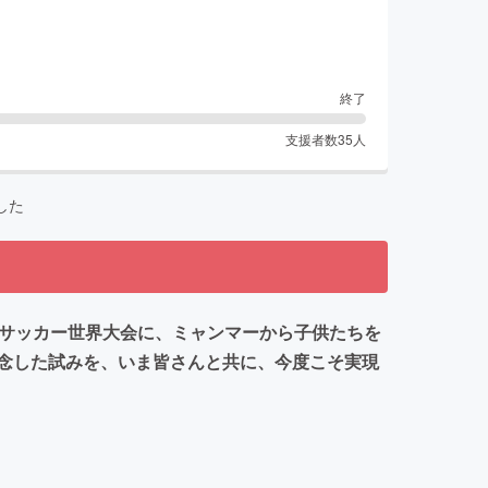
終了
支援者数
35
人
した
のサッカー世界大会に、ミャンマーから子供たちを
念した試みを、いま皆さんと共に、今度こそ実現