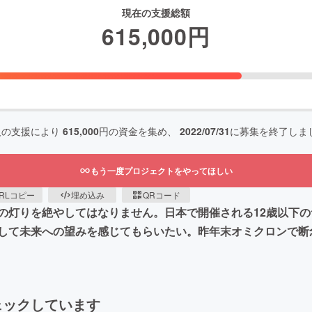
現在の支援総額
615,000
円
人の支援により
615,000
円の資金を集め、
2022/07/31
に募集を終了しま
もう一度プロジェクトをやってほしい
RLコピー
埋め込み
QRコード
の灯りを絶やしてはなりません。日本で開催される12歳以下
して未来への望みを感じてもらいたい。昨年末オミクロンで断
ェックしています