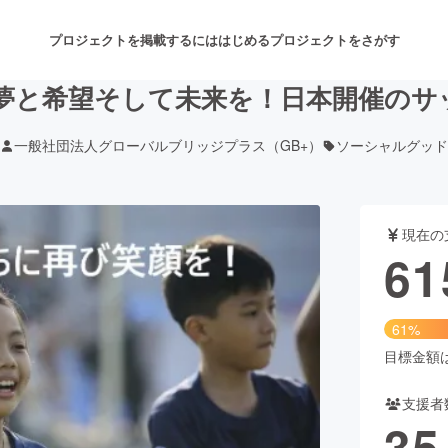
プロジェクトを掲載するには
はじめる
プロジェクトをさがす
夢と希望そして未来を！日本開催のサ
一般社団法人グローバルブリッジプラス（GB+）
ソーシャルグッド
注目のリターン
注目の新着プロジェクト
募集終了が近いプロジェクト
も
現在の
音楽
舞台・パフォーマンス
61
ゲーム・サービス開発
フード・飲食店
61%
書籍・雑誌出版
アニメ・漫画
目標金額は1
支援者
チャレンジ
ビューティー・ヘルスケ
35