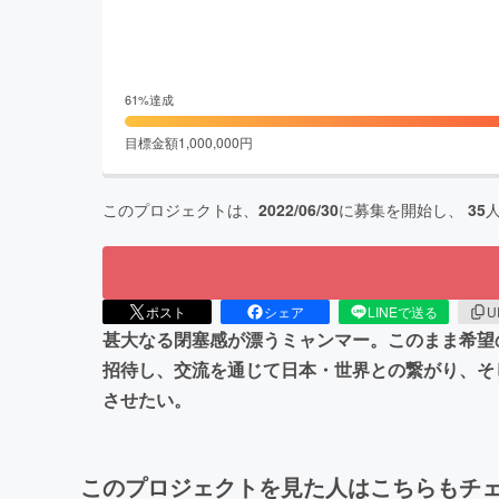
61
%達成
目標金額
1,000,000
円
このプロジェクトは、
2022/06/30
に募集を開始し、
35
ポスト
シェア
LINEで送る
U
甚大なる閉塞感が漂うミャンマー。このまま希望
招待し、交流を通じて日本・世界との繋がり、そ
させたい。
このプロジェクトを見た人はこちらもチ