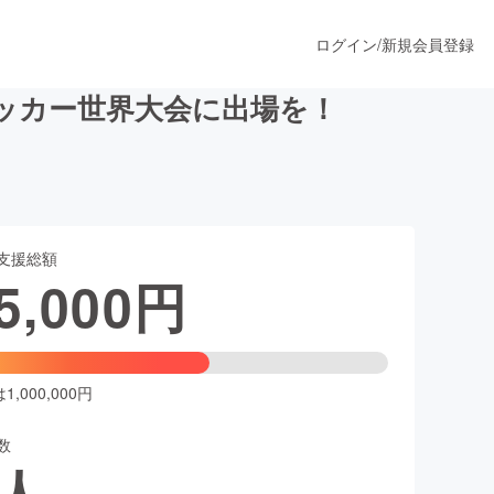
ログイン
/
新規会員登録
ッカー世界大会に出場を！
うすぐ公開されます
支援総額
プロダクト
5,000
円
ファッション
スポーツ
,000,000円
数
ア
ソーシャルグッド
人