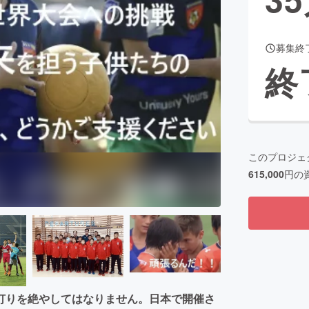
募集終
CAMPFIRE for Social Good
CAMPFIRE Creation
終
CAMPFIREふるさと納税
machi-ya
コミュニティ
このプロジェ
615,000
円の
灯りを絶やしてはなりません。日本で開催さ