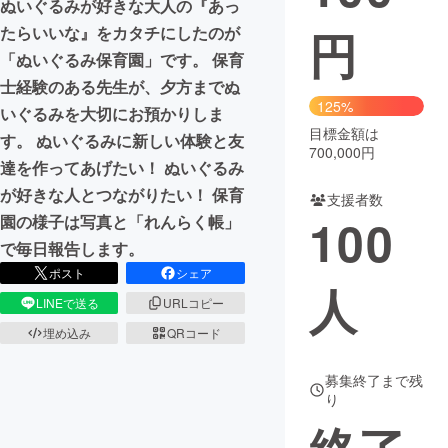
ぬいぐるみが好きな大人の『あっ
円
たらいいな』をカタチにしたのが
まちづくり・地域活性化
「ぬいぐるみ保育園」です。 保育
士経験のある先生が、夕方までぬ
CAMPFIRE for Social Good
CAMPFIRE Creation
125%
いぐるみを大切にお預かりしま
CAMPFIREふるさと納税
machi-ya
コミュニティ
目標金額は
す。 ぬいぐるみに新しい体験と友
700,000円
達を作ってあげたい！ ぬいぐるみ
が好きな人とつながりたい！ 保育
支援者数
100
園の様子は写真と「れんらく帳」
で毎日報告します。
ポスト
シェア
人
LINEで送る
URLコピー
埋め込み
QRコード
募集終了まで残
り