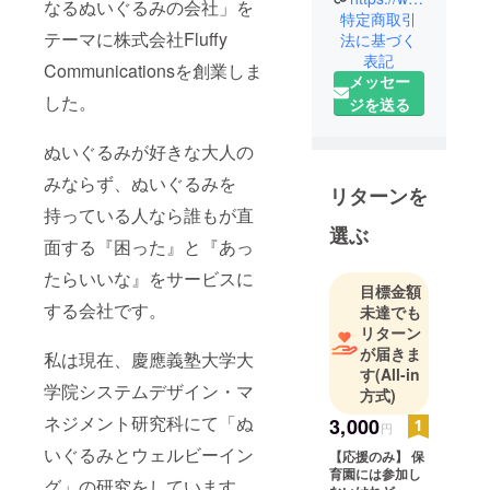
なるぬいぐるみの会社」を
ons(フラッ
特定商取引
テーマに株式会社Fluffy
フィコミュ
法に基づく
表記
ニケーショ
Communicationsを創業しま
メッセー
ンズ)は、
した。
ジを送る
「みんなが
幸せになる
ぬいぐるみが好きな大人の
ぬいぐるみ
みならず、ぬいぐるみを
の会社」で
リターンを
す。
持っている人なら誰もが直
選ぶ
面する『困った』と『あっ
​​ぬいぐるみ
たらいいな』をサービスに
を起点に、
目標金額
個人と社会
する会社です。
未達でも
が抱える
リターン
様々な課題
が届きま
私は現在、慶應義塾大学大
す
(All-in
解決をお手
学院システムデザイン・マ
方式)
伝いしま
ネジメント研究科にて「ぬ
す。
3,000
円
いぐるみとウェルビーイン
【応援のみ】 保
弊社は、ぬ
育園には参加し
グ」の研究をしています。