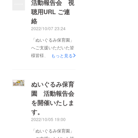
活動報告会 視
聴用URL ご連
絡
2022/10/07 23:24
「ぬいぐるみ保育園」
へご支援いただいた皆
様皆様、ごきげんよ
もっと見る
う。先日ご案内させて
頂いた「ぬいぐるみ保
育園」活動報告会の録
ぬいぐるみ保育
画をお送り致します。
園 活動報告会
よろしければ、ご視聴
を開催いたしま
いただけると嬉しいで
す。▼クラウドから
す。
https://us02web.zoom.
2022/10/05 19:00
us/rec/share/MmQffw
「ぬいぐるみ保育園」
U5kEleCnIy4N6Kmrfr