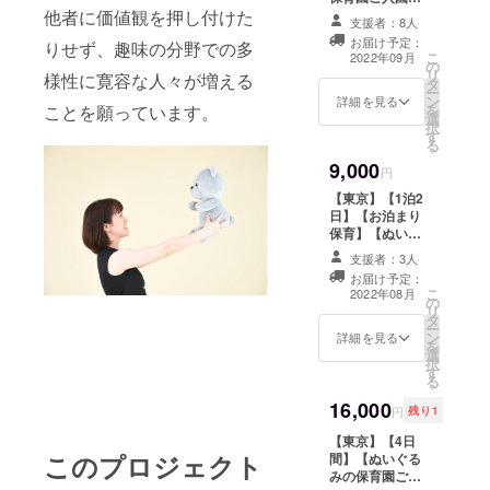
2022年９月上旬
他者に価値観を押し付けた
園までぬいぐる
合えるWell-
支援者：8人
に開園予定の保
みをお持ちいた
お届け予定：
beingな社会
りせず、趣味の分野での多
育園へ、実際に
だける方用です
こ
2022年09月
の
ぬいぐるみ（1
を目指して
※ぬいぐるみの大
リ
様性に寛容な人々が増える
タ
人）が参加でき
きさに制限はあ
います。
ー
ン
ます。 参加いた
詳細を見る
りません ※遠方
を
ことを願っています。
選
だくと、れんら
やご事情で送り
択
す
く帳、写真
迎えが出来ない
る
（データ）、お
方は、「お泊り
9,000
土産（弊社オリ
円
保育」を選択し
ジナルアイマス
てください ※お
【東京】【1泊2
ク等）が付いて
泊り保育は、代
日】【お泊まり
います。 ※ご自
表の自宅にてお
保育】【ぬいぐ
身で梅田付近の
預かりいたしま
るみの保育園ご
保育園までぬい
支援者：3人
す ※ぬいぐるみ
入園】 2022年8
ぐるみをお持ち
を2人以上預けた
お届け予定：
月下旬に開園予
こ
いただける方用
2022年08月
い場合は、2口ご
の
定の保育園へ、
リ
です ※ぬいぐる
購入ください
タ
実際にぬいぐる
ー
みの大きさに制
ン
み（1人）が参加
詳細を見る
を
限はありません
選
できます。 参加
択
※遠方やご事情で
す
いただくと、れ
る
送り迎えが出来
んらく帳、写真
ない方は、東京
16,000
（データ）、お
円
残り1
の「お泊り保
土産（弊社特製
育」を選択して
【東京】【4日
アイマスク等）
ください ※ぬい
このプロジェクト
間】【ぬいぐる
が付いていま
ぐるみを2人以上
みの保育園ご入
す。 ※ご自身で
預けたい場合