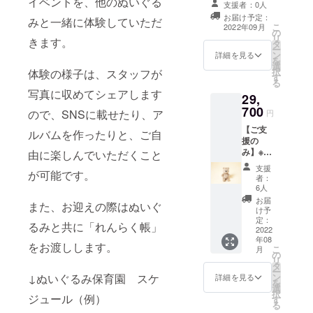
イベントを、他のぬいぐる
で梅田付近の保
お預かりいたし
支援者：0人
みの保育園 ご
育園までぬいぐ
ます ※ぬいぐる
お届け予定：
みと一緒に体験していただ
入園4日間&お泊
るみをお持ちい
みを2人以上預け
こ
2022年09月
の
り保育＆大阪ツ
ただける方用で
たい場合は、2口
リ
きます。
タ
アー 】 2022年8
す ※ぬいぐるみ
ご購入ください
ー
ン
月下旬に開園予
詳細を見る
の大きさに制限
※全日程は、8月
を
選
定の保育園へ、
はありません ※
下旬平日の4日間
択
体験の様子は、スタッフが
す
実際にぬいぐる
遠方やご事情で
を予定していま
る
み（1人）が全日
送り迎えが出来
す。
写真に収めてシェアします
29,
程に参加でき、
ない方は、「お
700
夜は代表が宿泊
ので、SNSに載せたり、ア
泊り保育」を選
円
するホテルにて
択してください
【ご支
ルバムを作ったりと、ご自
ぬいぐるみをお
※お泊り保育は、
援の
預かりいたしま
代表宿泊先ホテ
み】※ぬ
由に楽しんでいただくこと
す。 参加いただ
ルにてお預かり
いぐる
くと、れんらく
いたします ※ぬ
支援
が可能です。
み みん
帳、写真（デー
者：
いぐるみを2人以
なが幸
6人
タ）、お土産
上預けたい場合
せにな
（アイマスク
お届
は、2口ご購入く
また、お迎えの際はぬいぐ
るぬい
け予
等）が付いてい
ださい ※全日程
ぐるみ
定：
ます。 遠方の方
は、９月上旬の
るみと共に「れんらく帳」
の会社
2022
や、ご事情によ
平日の4日間を予
年08
として
をお渡しします。
り送り迎えがで
定しています。
こ
月
誕生し
の
きない方にお勧
リ
た 株式
タ
めです。 お泊り
ー
会社
↓ぬいぐるみ保育園 スケ
ン
詳細を見る
保育は、大阪の
を
Fluffy
選
名所へ日本交通
択
ジュール（例）
Coomu
す
貸切タクシーで
る
nication
行く「ぬいぐる