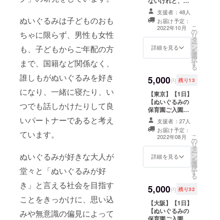
ないけれど、共
いぐるみが
感してくださっ
支援者：48人
好きな大人
たり応援の気持
ぬいぐるみは子どものおも
お届け予定：
たちのニー
ちをお持ちの方
こ
2022年10月
の
にご支援をお願
ちゃに限らず、男性も女性
ズに応える
リ
タ
いできたら嬉し
ー
サービスを
ン
いです。 感謝と
詳細を見る
も、子どもからご年配の方
を
選
お礼を込めて、
提供いたし
択
まで、国籍など関係なく、
す
ぬいぐるみ保育
ます。年
る
園のZoom報告
誰しもがぬいぐるみを好き
齢・ジェン
5,000
会へご招待いた
円
残り13
します。
ダー・国籍
になり、一緒に寝たり、い
【東京】【1日】
など関係な
【ぬいぐるみの
つでも話しかけたりして良
保育園ご入園】
く、ありの
2022年8月下旬
いパートナーであると考え
ままの自分
支援者：27人
に開園予定の保
お届け予定：
を愛し「ぬ
育園へ、実際に
ています。
こ
2022年08月
の
ぬいぐるみ（1
いぐるみが
リ
タ
人）が参加でき
ー
好き」であ
ぬいぐるみが好きな大人が
ン
ます。 参加いた
詳細を見る
を
ることを開
選
だくと、れんら
択
堂々と「ぬいぐるみが好
す
く帳、写真
示し、周囲
る
（データ）、お
き」と言える社会を目指す
の人と互い
5,000
土産（弊社特製
円
残り32
アイマスク等）
に共感しあ
ことをきっかけに、思い込
【大阪】【1日】
が付いていま
い、趣味や
【ぬいぐるみの
す。 ※ご自身で
みや無意識の偏見によって
個性を認め
保育園ご入園】
四谷付近の保育