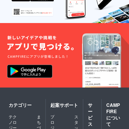
に参加する
と初めての試みを実り
https://us02web.zoom.
ある形にできればと
us/j/81681741059?
願っております。最後
pwd=V3lHc3VvOXdFZ
になりましたが、ご支
DFRNUhxWTBrVlBud
援くださったお一人お
z09ミーティングID:
一人へ感謝をお伝え申
816 8174 1059パス
し上げます。今後とも
コード: 892958なお、
よろしくお願い申し上
初回の活動がご好評
げます。
だったため、10月に保
育園開園が決定いたし
ました。ぜひ、この機
会に全く新しいぬいぐ
るみのベンチャー企
業、ぬいぐるみビジネ
カテゴリー
起案サポート
サ
CAMP
スについて知ってくだ
ー
FIRE
テク
ま
プ
ス
ビ
につい
さい。■次回ぬいぐる
ノロ
ち
ロ
タ
ス
て
み保育園10月22日、
ジー
づ
ジ
ッ