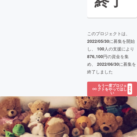
終了
このプロジェクトは、
2022/05/30
に募集を開始
し、
100
人の支援により
876,100
円の資金を集
め、
2022/06/30
に募集を
終了しました
もう一度プロジェ
2
クトをやってほし
5
い