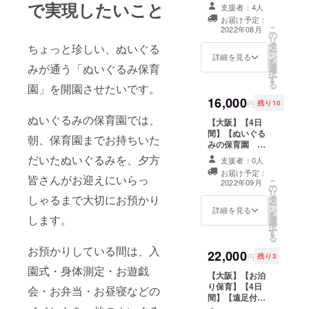
園】【通い】
四谷付近の保育
で実現したいこと
支援者：4人
は、2口ご購入く
2022年8月下旬
園までぬいぐる
ださい
お届け予定：
に開園予定の保
みをお持ちいた
こ
2022年08月
の
育園へ、実際に
だくか、事前に
リ
タ
ぬいぐるみ（1
ちょっと珍しい、ぬいぐる
ぬいぐるみを宅
ー
ン
人）が全日程に
詳細を見る
配便でお送りい
を
みが通う「ぬいぐるみ保育
選
参加できます。
ただきます。 ※
択
す
参加いただく
お迎えは保育園
る
園」を開園させたいです。
と、れんらく
まで2日目にいら
16,000
帳、写真（デー
していただく
円
残り10
タ）、お土産
か、または宅配
ぬいぐるみの保育園では、
【大阪】【4日
（アイマスク
便でお送りいた
間】【ぬいぐる
等）が付いてい
します。 ※ぬい
朝、保育園までお持ちいた
みの保育園 ご
ます。 ※ご自身
ぐるみの大きさ
入園 】【通い】
で四谷付近の保
だいたぬいぐるみを、夕方
に制限はありま
支援者：0人
2022年9月上旬
育園までぬいぐ
せん ※お泊り保
お届け予定：
に開園予定の保
皆さんがお迎えにいらっ
るみをお持ちい
育は、代表の自
こ
2022年09月
の
育園へ、実際に
ただける方用で
宅にてお預かり
リ
しゃるまで大切にお預かり
タ
ぬいぐるみ（1
す ※ぬいぐるみ
いたします ※2日
ー
ン
人）が全日程に
詳細を見る
の大きさに制限
間の園でのイベ
を
します。
選
参加できます。
はありません ※
ントは、違う内
択
す
参加いただく
遠方やご事情で
容をご用意して
る
と、れんらく
送り迎えが出来
います。 ※ぬい
お預かりしている間は、入
22,000
帳、写真（デー
ない方は、「お
ぐるみを2人以上
円
残り3
タ）、お土産
泊り保育」を選
預けたい場合
園式・身体測定・お遊戯
【大阪】【お泊
（アイマスク
択してください
は、2口ご購入く
り保育】【4日
等）が付いてい
会・お弁当・お昼寝などの
※お泊り保育は、
ださい
間】【遠足付
ます。 ※ご自身
代表の自宅にて
き】【ぬいぐる