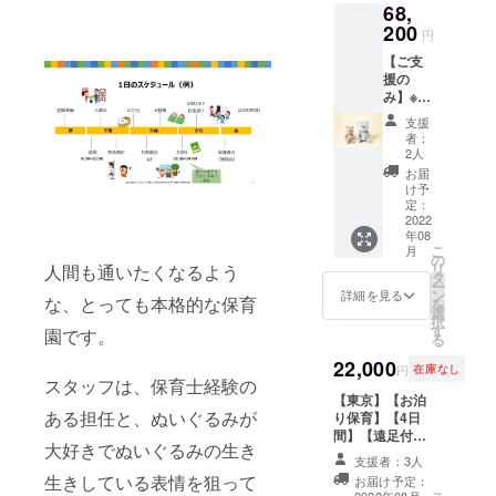
68,
sのマス
みの大阪遠足ツ
コット
200
アー」が付いて
円
です。
います。 ※ぬい
【ご支
その名
ぐるみは事前に
援の
も「ク
宅配便等でお送
み】※ぬ
マ」。
りいただきます
いぐる
■カ
※ぬいぐるみの大
支援
み大小
ラー：
者：
きさは全長 50ｃ
セット
ベー
2人
ｍまで ※お泊り
みんな
ジュ ■
お届
保育は、代表が
が幸せ
座高：
け予
宿泊するホテル
になる
約25cm
定：
にてお預かりい
ぬいぐ
2022
■体重：
たします（禁
年08
るみの
約170ｇ
煙・ツインルー
こ
月
会社と
■出身
の
ムの1人使用） ※
リ
人間も通いたくなるよう
して誕
地：日
タ
ぬいぐるみを2人
ー
生した
本国内
ン
詳細を見る
以上預けたい場
な、とっても本格的な保育
を
株式会
にて一
選
合は、2口ご購入
択
社Fluffy
つひと
す
園です。
ください ※全日
る
Coomu
つ丁寧
程は、9月上旬平
nication
22,000
に作ら
日の4日間を予定
円
在庫なし
sのマス
れて生
スタッフは、保育士経験の
しています。
コット
【東京】【お泊
まれま
ある担任と、ぬいぐるみが
です。
り保育】【4日
した。
その名
間】【遠足付
※です
大好きでぬいぐるみの生き
も「ク
き】【ぬいぐる
ので価
支援者：3人
マ」。
みの保育園 ご
格がお
生きしている表情を狙って
お届け予定：
（小）
入園4日間&お泊
高めで
2022年08月