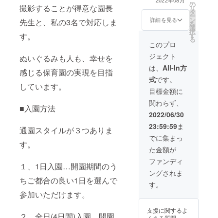
こ
■カ
の
り保育＆東京ツ
す。
撮影することが得意な園長
リ
ラー：
タ
アー 】 2022年8
【「ク
ー
ベー
ン
月下旬に開園予
マ」に
詳細を見る
先生と、私の3名で対応しま
を
ジュ ■
選
定の保育園へ、
つい
択
座高：
す。
す
実際にぬいぐる
て】 -特
る
約25cm
み（1人）が全日
徴 特徴
このプロ
（大）
程に参加でき 代
が無い
ジェクト
ぬいぐるみも人も、幸せを
■カ
表の自宅にてぬ
ことが
ラー：
いぐるみをお預
最大の
は、
All-In方
感じる保育園の実現を目指
グレー
かりいたしま
特徴で
式
です。
■座高：
す。 参加いただ
す。
しています。
約38cm
くと、れんらく
ジェン
目標金額に
■出身
帳、写真（デー
ダー、
関わらず、
地：日
タ）、お土産
年齢、
■入園方法
本国内
（アイマスク
国籍等
2022/06/30
にて一
等）が付いてい
に関係
23:59:59
ま
つひと
通園スタイルが３つありま
ます。 遠方の方
なく、
つ丁寧
や、ご事情によ
皆さん
でに集まっ
す。
に作ら
り送り迎えがで
の近く
た金額が
れて生
きない方にお勧
でそっ
まれま
めです。 お泊り
と寄り
ファンディ
１、1日入園…開園期間のう
した。
保育は、東京タ
添うぬ
ングされま
※です
ワーや表参道な
いぐる
ちご都合の良い1日を選んで
ので価
どへ日本交通貸
み。お
す。
格がお
切タクシーで行
しゃれ
参加いただけます。
高めで
く「ぬいぐるみ
を楽し
す。
の東京遠足ツ
んだ
支援に関するよ
【「ク
アー」が付いて
り、対
２、全日(4日間)入園…開園
くある質問