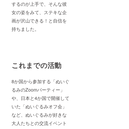
緒の暮
にぴっ
するのが上手で、そんな彼
らしを
たり ②
楽しく
女の姿をみて、ステキな企
お肌が
育んで
すべす
画が沢山できる！と自信を
くださ
べ ー
い。 あ
サラサ
持ちました。
なたが
ラでふ
望め
かふか
ば、ク
な肌触
マはお
りであ
しゃべ
なたを
りもで
癒しま
きま
す ③イ
す。 -
ンテリ
これまでの活動
「ク
アに馴
マ」の
染
スゴイ
む ー
ところ
8か国から参加する「ぬいぐ
インテ
①お座
リアに
るみのZoomパーティー」
りが上
こだ
手 ー
わって
や、日本と4か国で開催して
支えな
いるお
しに座
家にも
いた「ぬいぐるみオフ会」
るので
なじみ
「ぬい
ます ④
など、ぬいぐるみが好きな
撮り」
ジェン
にぴっ
大人たちとの交流イベント
ダー
たり ②
ニュー