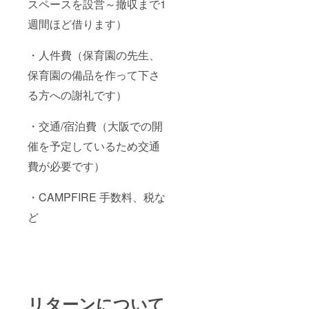
スペースを設営～撤収まで1
男性の
できま
部屋に
す ※カ
週間ほど借ります）
居ても
スタマ
違和感
イズ
があり
サービ
・人件費（保育園の先生、
ません
ス、洋
⑤カス
服や
保育園の備品を作って下さ
タマイ
グッズ
ズでき
る方への謝礼です）
の販売
る ー
は夏頃
クマ本
を予定
・交通/宿泊費（大阪での開
体に※
してい
ワッペ
ます。
催を予定しているため交通
ンや刺
※彼女が
繍をし
きて
費が必要です）
たり、
も、実
洋服、
家のお
メガ
母さん
・CAMPFIRE 手数料、税な
ネ、帽
が突然
子など
ど
部屋に
で自分
来ても
の思い
インテ
描いた
リアに
キャラ
馴染ん
クター
むため
に変身
隠さな
できま
くてい
リターンについて
す ※カ
いぬい