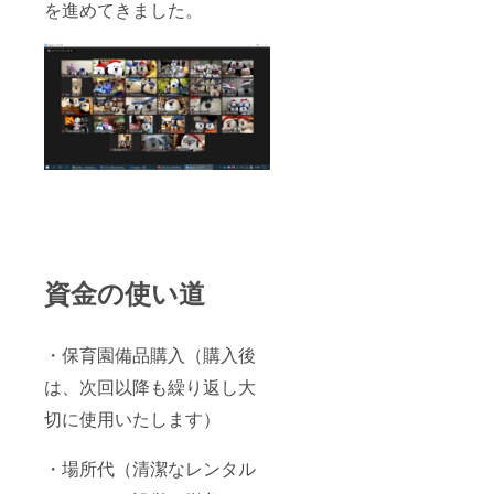
を進めてきました。
お肌が
トラ
すべす
ル ー
べ ー
男性の
サラサ
部屋に
ラでふ
居ても
かふか
違和感
な肌触
があり
りであ
ません
なたを
⑤カス
癒しま
タマイ
す ③イ
ズでき
ンテリ
る ー
アに馴
クマ本
染
体に※
む ー
ワッペ
インテ
ンや刺
資金の使い道
リアに
繍をし
こだ
たり、
わって
洋服、
いるお
メガ
・保育園備品購入（購入後
家にも
ネ、帽
なじみ
子など
は、次回以降も繰り返し大
ます ④
で自分
ジェン
の思い
切に使用いたします）
ダー
描いた
ニュー
キャラ
・場所代（清潔なレンタル
トラ
クター
ル ー
に変身