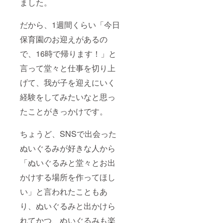
ました。
じっく
名前が
り顔を
決まっ
見つ
たら、
だから、1週間くらい「今日
め、ク
だんだ
マ全体
んクマ
保育園のお迎えがあるの
の姿を
の性格
丁寧に
で、16時で帰ります！」と
やキャ
観察し
ラク
言って堂々と仕事を切り上
てくだ
ターが
さい。
見えて
げて、我が子を迎えにいく
２，し
きま
ばらく
す。あ
経験をしてみたいなと思っ
一緒に
なたと
過ごす
クマの
たことがきっかけです。
と、あ
気分に
なたの
合わせ
クマに
て、お
ちょうど、SNSで出会った
ぴった
出かけ
ぬいぐるみが好きな人から
りの
した
「お名
り、洋
「ぬいぐるみと堂々とお出
前」が
服を着
思い浮
せた
かけする場所を作ってほし
かぶで
り、写
しょ
真を
い」と言われたこともあ
う。
撮って
３，お
SNSに
り、ぬいぐるみと出かけら
名前が
シェア
決まっ
れてかつ、ぬいぐるみも楽
をした