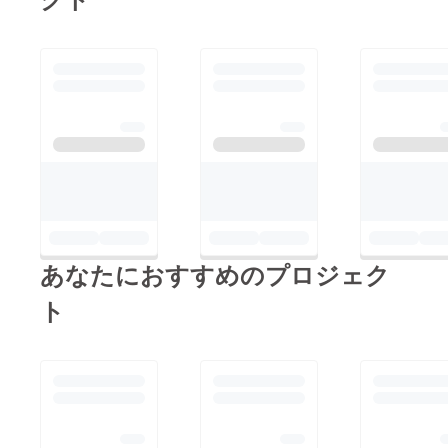
育園とは、その名の通
申し上げます。
アすることにより、ぬ
り「ぬいぐるみ」が通
いぐるみを作った方や
う保育園のこと。ぬい
彼らを販売している店
ぐるみが保護者（持ち
舗の方、同じぬいぐる
主）の元を離れて、1
みを持っている方等へ
日、他の家庭のぬいぐ
気持ちが広がっていく
るみと一緒に保育園生
といいな、と思ってい
活を送ります。8月に
ます。東京・大阪の保
東京、9月に大阪で開
育園へ入園を決めて下
園した保育園のお客様
さった方のSNSでは既
満足度はなんと
あなたにおすすめのプロジェク
にママ友パパ友のメッ
96％！ーぬいぐるみの
セージが飛び交ってい
ト
成長を感じられた。ー
ます！「うちの子と同
ぬいぐるみを通して共
じ日だったら仲良くし
通の趣味を持つ「ママ
てね」「どの子を連れ
パパ友」ができたこと
て行くか迷っちゃうよ
が新鮮！などの反響を
ね！？誰が行く予
いただきました。沢山
定？」といったような