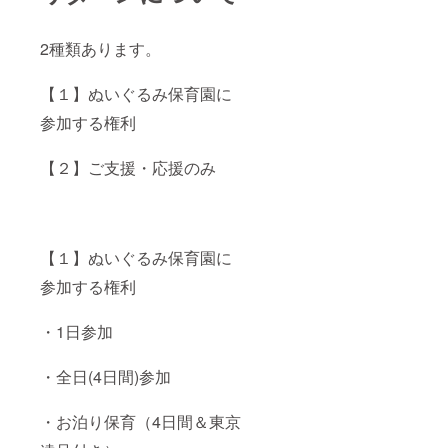
スタマ
ぐるみ
イズ
です。
サービ
※大きな
2種類あります。
ス、洋
サイズ
服や
のクマ
グッズ
もあり
【１】ぬいぐるみ保育園に
の販売
ます。
は夏頃
参加する権利
を予定
してい
【２】ご支援・応援のみ
ます。
※彼女が
きて
も、実
家のお
母さん
【１】ぬいぐるみ保育園に
が突然
部屋に
参加する権利
来ても
インテ
リアに
・1日参加
馴染ん
むため
・全日(4日間)参加
隠さな
くてい
いぬい
・お泊り保育（4日間＆東京
ぐるみ
です。