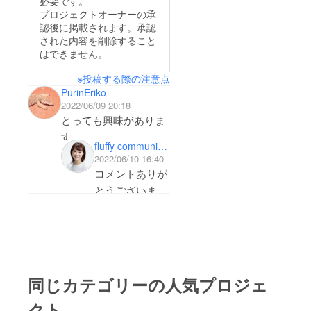
必要です。
7日(金) 20:00-21:00形
急に冷え込んでまいり
事に考えて、企画・実
プロジェクトオーナーの承
式：Zoomによるオン
ましたのでご自愛くだ
認後に掲載されます。承認
施していくことです。
ライン配信 ※録画
された内容を削除すること
さい。今後とも、よろ
ぬいぐるみが保育園で
はできません。
データを後送します。
しくお願い申し上げま
幸せに過ごすご様子
内容：ぬいぐるみ保育
す。ぬいぐるみ保育
※投稿する際の注意点
を、ご支援いただいた
園の活動報告Zoom
PurinEriko
園 金子
方には、SNSや活動報
2022/06/09 20:18
ミーティングに参加す
告会にてシェア致しま
とっても興味がありま
る
す。保育園に彼らを預
す。
https://us02web.zoom.
fluffy communications
けた保護者の皆様に
一泊二日くらいのプラ
us/j/81681741059?
2022/06/10 16:40
は、れんらく帳と写真
ンも有ればって思うの
コメントありが
pwd=V3lHc3VvOXdFZ
や動画ファイルと共に
ですが
とうございま
DFRNUhxWTBrVlBud
報告いたします。ぬい
す。
z09ミーティングID:
ぐるみが楽しそうな様
東京にて、一泊
816 8174 1059パス
子をご覧になった保護
2日プランを追
コード: 892958■ここ
者の皆様がよりぬいぐ
加させていただ
でおさらい「ぬいぐる
るみへの想いを膨らま
きます。
み保育園って何です
同じカテゴリーの人気プロジェ
ご意見を頂けま
せ、大切な時間を育ん
か？」→ぬいぐるみ保
クト
したこと、感謝
だり、その時間をシェ