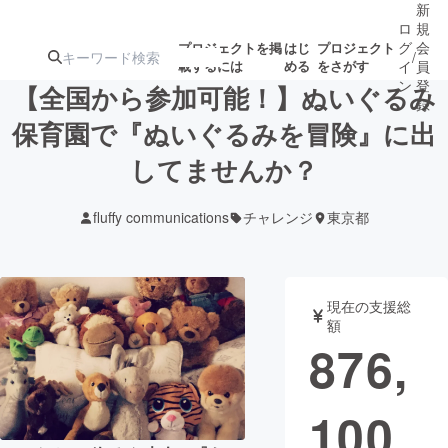
新
ロ
規
グ
会
プロジェクトを掲
はじ
プロジェクト
/
載するには
める
をさがす
イ
員
ン
登
【全国から参加可能！】ぬいぐるみ
録
保育園で『ぬいぐるみを冒険』に出
してませんか？
人気のプロ
注目のリ
注目の新着プロ
募集終了が近いプ
もうすぐ公開
ジェクト
ターン
ジェクト
ロジェクト
されます
fluffy communications
チャレンジ
東京都
アート・写真
音楽
現在の支援総
テクノロジー・ガジェット
ゲーム・サ
額
876,
映像・映画
書籍・雑誌
100
ビジネス・起業
チャレンジ