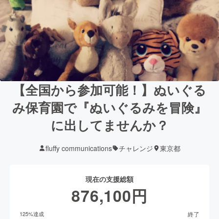
【全国から参加可能！】ぬいぐる
み保育園で『ぬいぐるみを冒険』
に出してませんか？
fluffy communications
チャレンジ
東京都
現在の支援総額
876,100
円
終了
125
%達成