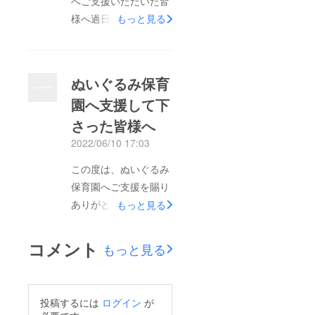
へご支援いただいた皆
OBMLJ3YAVrnKil2KRZ
様へ過日は、ぬいぐる
もっと見る
q_h0iX88HVWGz8WB
み保育園へ多大なるご
96lfCH.vdiKPdTFCrt-
支援を寄せてくださり
PA6Mパスコード:
ありがとうございまし
eq4%g*0B▼You Tube
ぬいぐるみ保育
た。おかげさま
から ID/Passなしで
園へ支援して下
で、“ぬいぐるみベン
ご視聴可能です。ぬい
さった皆様へ
チャー” （株）FLuffy
ぐるみ保育園のチャン
Communicationsは、
2022/06/10 17:03
ネルがまだないので、
初の事業である「ぬい
私のぬいぐるみ専用
この度は、ぬいぐるみ
ぐるみ保育園」を無事
YouTubeチャンネルに
保育園へご支援を賜り
に開催いたしました。
掲載しています。
ありがとうございま
もっと見る
ご支援くださった皆様
https://youtu.be/lD4-
す。株式会社Fluffy
に、オンラインにてご
gw9ONW810月22日の
Communications代表
コメント
報告させて頂きたく下
もっと見る
保護者会、10月22
の金子です。「ぬいぐ
記の日程でご都合がよ
日、23日の保育園への
るみ保育園」が大切に
ろしければぜひご参加
ご入園も受付中です。
することは、“ぬいぐ
ください。日時：10月
投稿するには
ログイン
が
fluffycomms.stores.jp
るみの幸せ”を最も大