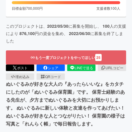
目標金額
700,000
円
支援者数
100
人
このプロジェクトは、
2022/05/30
に募集を開始し、
100
人の支援
により
876,100
円の資金を集め、
2022/06/30
に募集を終了しま
した
もう一度プロジェクトをやってほしい
25
ポスト
シェア
LINEで送る
URLコピー
埋め込み
QRコード
ぬいぐるみが好きな大人の『あったらいいな』をカタチ
にしたのが「ぬいぐるみ保育園」です。 保育士経験のあ
る先生が、夕方までぬいぐるみを大切にお預かりしま
す。 ぬいぐるみに新しい体験と友達を作ってあげたい！
ぬいぐるみが好きな人とつながりたい！ 保育園の様子は
写真と「れんらく帳」で毎日報告します。