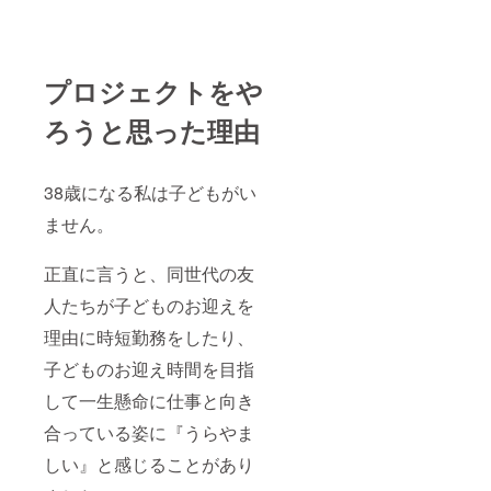
病気に
届いた
よる副
ら、
作用・
じっく
後遺症
り顔を
の代弁
見つ
プロジェクトをや
者に
め、ク
なった
マ全体
ろうと思った理由
り、あ
の姿を
なたを
丁寧に
勇気づ
観察し
けるグ
てくだ
38歳になる私は子どもがい
リーフ
さい。
ケアの
２，し
ません。
パート
ばらく
ナーと
一緒に
正直に言うと、同世代の友
して、
過ごす
頼れる
と、あ
人たちが子どものお迎えを
存在に
なたの
なりま
クマに
理由に時短勤務をしたり、
す。 -
ぴった
「ク
りの
子どものお迎え時間を目指
マ」と
「お名
の過ご
前」が
して一生懸命に仕事と向き
し方
思い浮
１，お
合っている姿に『うらやま
かぶで
手元に
しょ
しい』と感じることがあり
届いた
う。
ら、
３，お