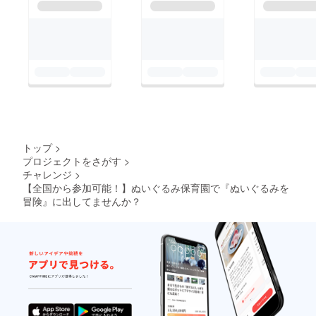
の記録写真と共に、ぬ
メッセージを見て、こ
いぐるみ保育園の様子
のプロジェクトが始
を皆さんにお届けしま
まった時点で、既にぬ
す。ぬいぐるみへの愛
いぐるみ保育園がス
着がなかった方にも、
タートしていることを
なぜか「良かった！」
実感すると共に、期待
「面白い話を聞い
に応えたい責任感と大
た！」と思っていただ
切なぬいぐるみをお預
けるようなご報告がで
トップ
>
かりする緊張感を抱い
プロジェクトをさがす
>
きると信じておりま
ております。おかげさ
チャレンジ
>
す。ぜひ、耳だけでも
【全国から参加可能！】ぬいぐるみ保育園で『ぬいぐるみを
まで、既にたくさんの
参加いただけたら嬉し
冒険』に出してませんか？
ご支援が集まりまし
いです。日時：10月7
た。私一人で成功させ
日(金) 20:00-21:00形
るのではなく、アルバ
式：Zoomによるオン
イトをお願いしている
ライン配信内容：ぬい
数名のスタッフと、ご
ぐるみ保育園の活動報
支援いただいた皆様全
告Zoomミーティング
員の力で、世界できっ