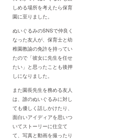
たら、
り。 ク
しめる場所を考えたら保育
だんだ
マと一
んクマ
緒の暮
園に至りました。
の性格
らしを
やキャ
楽しく
ラク
育んで
ぬいぐるみのSNSで仲良く
ターが
くださ
見えて
い。 あ
なった友人が、保育士と幼
きま
なたが
す。あ
稚園教諭の免許を持ってい
望め
なたと
ば、ク
たので「彼女に先生を任せ
クマの
マはお
気分に
しゃべ
たい」と思ったことも後押
合わせ
りもで
て、お
きま
しになりました。
出かけ
す。 -
した
「ク
り、洋
マ」の
また園長先生を務める友人
服を着
スゴイ
せた
ところ
は、誰のぬいぐるみに対し
り、写
①お座
ても優しく話しかけたり、
真を
りが上
撮って
手 ー
面白いアイディアを思いつ
SNSに
支えな
シェア
しに座
いてストーリーに仕立て
をした
るので
り。 ク
「ぬい
て、写真と動画を撮ったり
マと一
撮り」