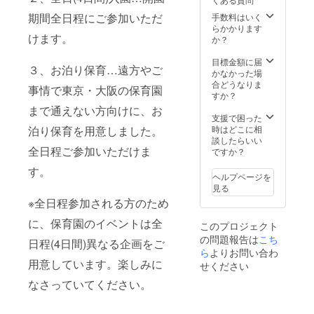
マ」に
います。 ※ぬい
話をし
期間全日程にご参加いただ
つい
手数料はいく
ぐるみは事前に
たり、
て】 -特
らかかります
宅配便等でお送
病気に
けます。
徴 特徴
か？
りいただきます
よる副
が無い
※ぬいぐるみの大
作用・
ことが
目標金額に届
きさに制限はあ
後遺症
３、お泊り保育…遠方やご
最大の
かなかった場
りません ※お泊
の代弁
特徴で
合どうなりま
り保育は、代表
者に
事情で東京・大阪の保育園
す。
すか？
の自宅にてお預
なった
ジェン
かりいたします
り、あ
まで通えない方向けに、お
ダー、
支援で困った
（ペットなし・
なたを
年齢、
泊り保育を用意しました。
時はどこに相
非喫煙・子供な
勇気づ
国籍等
談したらいい
し） ※ぬいぐる
けるグ
全日程ご参加いただけま
に関係
ですか？
みを2人以上預け
リーフ
なく、
たい場合は、2口
ケアの
す。
皆さん
ご購入ください
パート
ヘルプページを
の近く
※全日程は、8月
ナーと
見る
でそっ
下旬平日の4日間
して、
※全日程参加される方のため
と寄り
を予定していま
頼れる
添うぬ
す。
存在に
に、保育園のイベントは全
このプロジェクト
いぐる
なりま
の問題報告は
こち
み。お
日程(4日間)異なる企画をご
す。 -
ら
よりお問い合わ
しゃれ
「ク
用意しています。楽しみに
を楽し
マ」と
せください
んだ
の過ご
なさっていてください。
り、対
し方
話をし
１，お
たり、
手元に