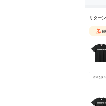
スターズ4
「EVOLGEA
CLASSI
リターン
「プロクオ
「Y-4GY
と、プロ
目
【取得ラ
柔道整復
詳細を見