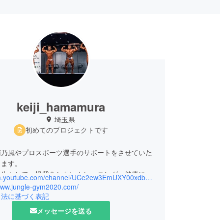
keiji_hamamura
埼玉県
初めてのプロジェクトです
南乃風やプロスポーツ選手のサポートをさせていた
ります。
を生かして、怪我をしないトレーニング、健康にな
https://m.youtube.com/channel/UCe2ew3EmUXY00xdbQVwvpHw
ニング、シェイプアップなど皆様のご希望にこたえ
/www.jungle-gym2020.com/
ます。
引法に基づく表記
分自身は、
メッセージを送る
年JBBF東日本クラス別男子ボディビル選手権大会マ