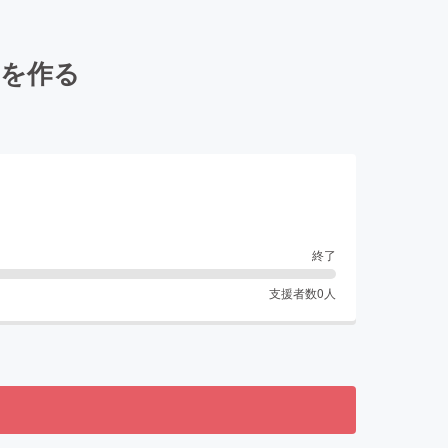
ムを作る
終了
支援者数
0
人