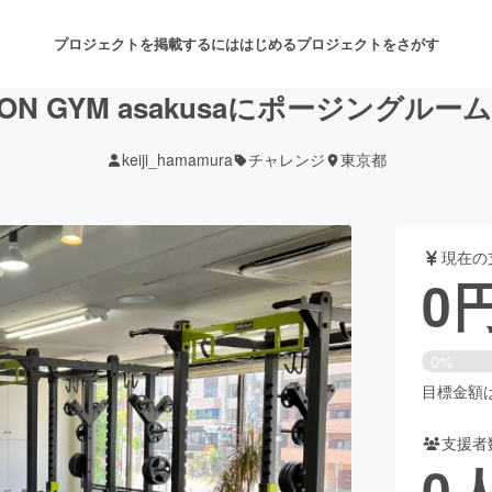
プロジェクトを掲載するには
はじめる
プロジェクトをさがす
GON GYM asakusaにポージングルー
keiji_hamamura
チャレンジ
東京都
注目のリターン
注目の新着プロジェクト
募集終了が近いプロジェクト
も
現在の
音楽
舞台・パフォーマンス
0
ゲーム・サービス開発
フード・飲食店
0%
書籍・雑誌出版
アニメ・漫画
目標金額は7
支援者
チャレンジ
ビューティー・ヘルスケ
0