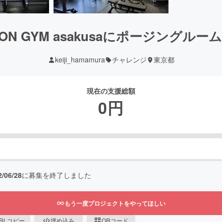
GON GYM asakusaにポージングルー
keiji_hamamura
チャレンジ
東京都
現在の支援総額
0
円
2/06/28
に募集を終了しました
もう一度プロジェクトをやってほしい
RLコピー
埋め込み
QRコード