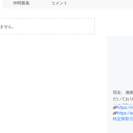
仲間募集
コメント
ません。
現在、湘
だいてお
その経験
るトレー
https:/
てまいり
特定商取
また、自
「2019