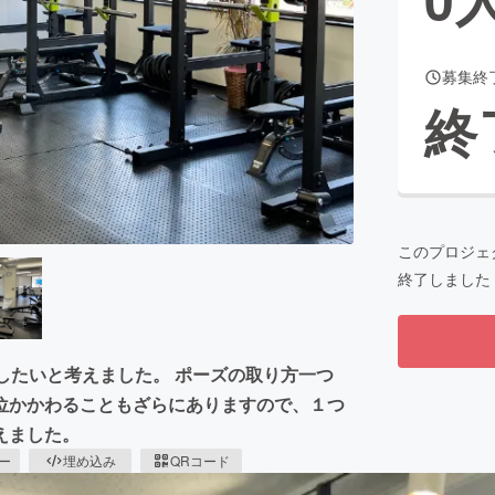
募集終
CAMPFIRE for Social Good
CAMPFIRE Creation
終
CAMPFIREふるさと納税
machi-ya
コミュニティ
このプロジェ
終了しました
を作成したいと考えました。 ポーズの取り方一つ
位かかわることもざらにありますので、１つ
えました。
ピー
埋め込み
QRコード