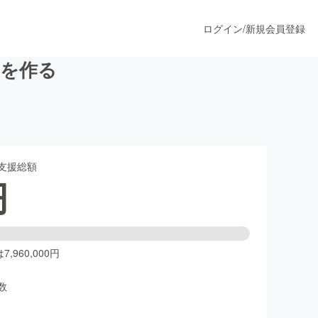
ログイン
/
新規会員登録
ムを作る
うすぐ公開されます
支援総額
プロダクト
円
ファッション
スポーツ
,960,000円
数
ア
ソーシャルグッド
人