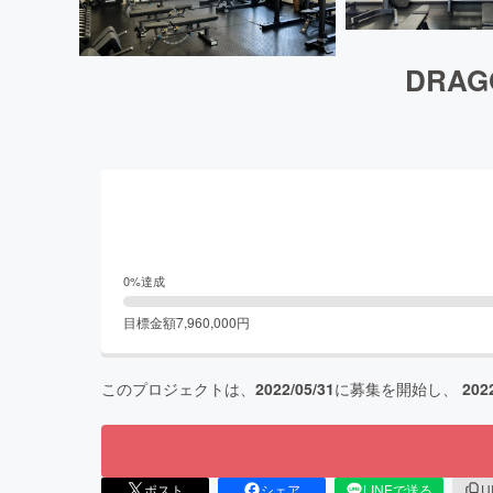
DRA
0
%達成
目標金額
7,960,000
円
このプロジェクトは、
2022/05/31
に募集を開始し、
202
ポスト
シェア
LINEで送る
U