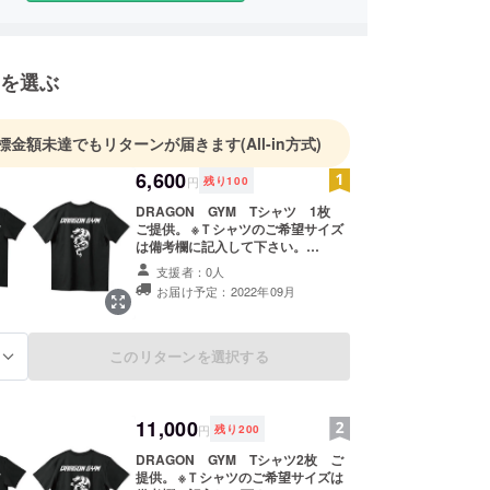
0クラス 4位」
R HIDETADA YAMAGISHI,IRIS KYLE JAPAN
Cボディビル リージョナル 1位」
を選ぶ
リファイ ヘビー級 3位」
ｍ CLASSIC ボディビル オープン 2位」
ボディビルダーになるべく日々精進しております。
標金額未達でもリターンが届きます
(All-in方式)
6,600
円
残り
100
イセンス】
師、鍼灸師
DRAGON GYM Tシャツ 1枚
ご提供。 ※Ｔシャツのご希望サイズ
は備考欄に記入して下さい。
S,M,L,XL,XXL,XXXL ※白と黒の２色
支援者：0人
ございます。
お届け予定：2022年09月
このリターンを選択する
る
11,000
円
残り
200
DRAGON GYM Tシャツ2枚 ご
提供。 ※Ｔシャツのご希望サイズは