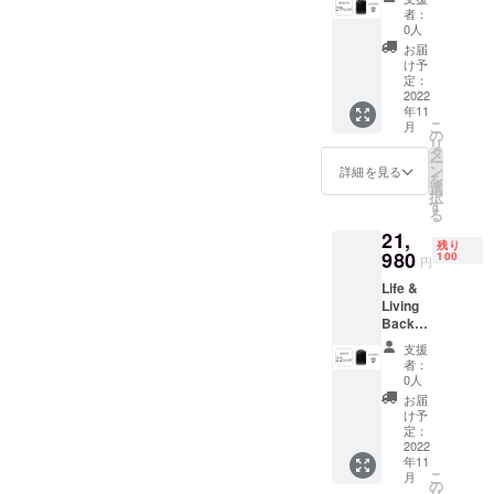
デル ×
ダース
きます。このバックパック
者：
1（※奥
トラッ
0人
で使用しているTPU素材は
行：
プ ／ 衝
お届
8cm）
撃吸収
け予
耐加水分解性、耐菌性が良
一般販
ショル
定：
売予定
2022
ダース
好なエーテル系TPU素材
年11
価格：
トラッ
こ
月
27,980
プ ／
の
で、アウトドア用品にも多
リ
円 →
ラップ
タ
ー
く使われているようです。
19,980
トップ
ン
詳細を見る
を
円
ケース
選
択
ご質問頂いた方に感謝を申
（29%
／ アク
す
る
OFF）※
セケー
し上げます。他にもご質問
21,
送料・
ス ／ カ
残り
消費税
980
ラビナ
100
等ある方がいらっしゃいま
円
込
／ エア
Life &
したら、お気軽にご連絡く
【セッ
ノズル
Living
ト内
バッジ
ださいませ。引き続きどう
Backpa
容】
（7色）
ck L8モ
ショル
／ 潤滑
支援
ぞよろしくお願い申し上げ
デル ×
ダース
グリー
者：
1（※奥
トラッ
ス
0人
ます。
行：
プ ／ 衝
お届
8cm）
撃吸収
け予
一般販
ショル
定：
売予定
2022
ダース
年11
価格：
トラッ
こ
月
27,980
プ ／
の