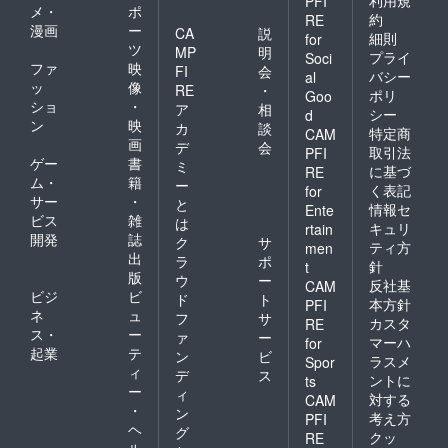
利用規
PFI
メ・
ポ
約
RE
漫画
ー
CA
説
細則
for
ツ
MP
明
プライ
Soci
ファ
映
FI
会
バシー
al
ッ
像
RE
・
ポリ
Goo
ショ
・
ア
相
シー
d
ン
映
カ
談
特定商
CAM
画
デ
会
取引法
PFI
ゲー
書
ミ
に基づ
RE
ム・
籍
ー
く表記
for
サー
・
と
情報セ
Ente
ビス
雑
は
キュリ
rtain
開発
誌
ク
サ
ティ方
men
出
ラ
ポ
針
t
版
ウ
ー
反社基
CAM
ビジ
ビ
ド
ト
本方針
PFI
ネ
ュ
フ
サ
カスタ
RE
ス・
ー
ァ
ー
マーハ
for
起業
テ
ン
ビ
ラスメ
Spor
ィ
デ
ス
ントに
ts
ー
ィ
対する
CAM
・
ン
考え方
PFI
ヘ
グ
クッ
RE