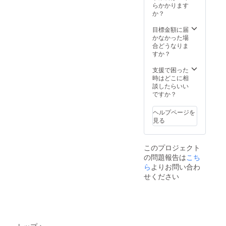
バッジ
らかかります
（7色）
か？
／ 潤滑
グリー
目標金額に届
ス
かなかった場
合どうなりま
すか？
支援で困った
時はどこに相
談したらいい
ですか？
ヘルプページを
見る
このプロジェクト
の問題報告は
こち
ら
よりお問い合わ
せください