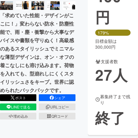
円
まちづくり・地域活性化
「求めていた性能・デザインがこ
こに！」変わらない防水・防塵性
CAMPFIRE for Social Good
CAMPFIRE Creation
能で、雨・塵・衝撃から大事なデ
179%
CAMPFIREふるさと納税
machi-ya
コミュニティ
バイスや書類を守りぬく！高級感
目標金額は
300,000円
のあるスタイリッシュでミニマル
な薄型デザインは、オン・オフの
支援者数
着こなしにも溶け込みます。荷物
27
人
を入れても、型崩れしにくくスタ
イリッシュさをキープ。世界に認
められたバックパックです。
募集終了まで残
ポスト
シェア
り
LINEで送る
URLコピー
終了
埋め込み
QRコード