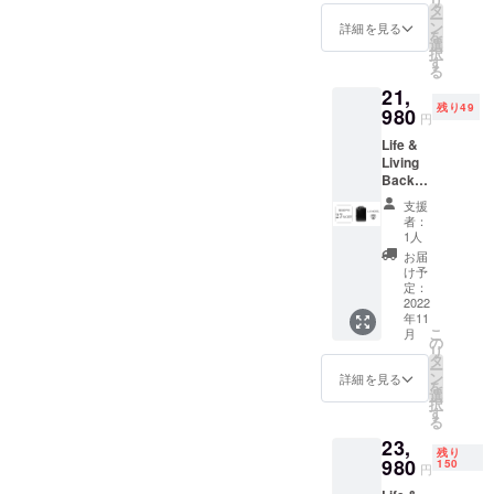
リ
円 →
ラップ
タ
ー
21,980
トップ
ン
詳細を見る
を
円
ケース
選
択
（22%
／ アク
す
る
OFF）※
セケー
21,
送料・
ス ／ カ
残り49
消費税
980
ラビナ
円
込
／ エア
Life &
【セッ
ノズル
Living
ト内
バッジ
Backpa
容】
（7色）
ck L12
ショル
／ 潤滑
支援
モデル
ダース
グリー
者：
× 1（※
トラッ
ス
1人
奥行：
プ ／ 衝
お届
12cm）
撃吸収
け予
一般販
ショル
定：
売予定
2022
ダース
年11
価格：
トラッ
こ
月
29,980
プ ／
の
リ
円 →
ラップ
タ
ー
21,980
トップ
ン
詳細を見る
を
円
ケース
選
択
（27%
／ アク
す
る
OFF）※
セケー
23,
送料・
ス ／ カ
残り
消費税
980
ラビナ
150
円
込
／ エア