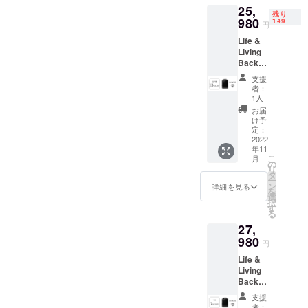
25,
料・消
ス ／ カ
残り
費税込
980
ラビナ
149
円
【セッ
／ エア
Life &
ト内
ノズル
Living
容】
バッジ
Backpa
ショル
（7色）
ck L12
ダース
／ 潤滑
支援
モデル
トラッ
グリー
者：
× 1（※
プ ／ 衝
ス
1人
奥行：
撃吸収
お届
12cm）
ショル
け予
一般販
ダース
定：
売予定
2022
トラッ
年11
価格：
プ ／
こ
月
29,980
ラップ
の
リ
円 →
トップ
タ
ー
25,980
ケース
ン
詳細を見る
を
円
／ アク
選
択
（13%
セケー
す
る
OFF）※
ス ／ カ
27,
送料・
ラビナ
消費税
980
／ エア
円
込
ノズル
Life &
【セッ
バッジ
Living
ト内
（7色）
Backpa
容】
／ 潤滑
ck L12
ショル
グリー
支援
モデル
ダース
ス
者：