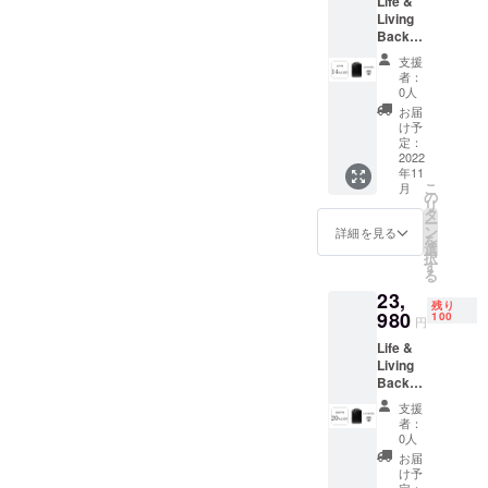
Life &
【セッ
ノズル
Living
ト内
バッジ
Backpa
容】
（7色）
ck L8モ
ショル
／ 潤滑
支援
デル ×
ダース
グリー
者：
1（※奥
トラッ
ス
0人
行：
プ ／ 衝
お届
8cm）
撃吸収
け予
一般販
ショル
定：
売予定
2022
ダース
年11
価格：
トラッ
こ
月
27,980
プ ／
の
リ
円 →
ラップ
タ
ー
23,980
トップ
ン
詳細を見る
を
円
ケース
選
択
（14%
／ アク
す
る
OFF）※
セケー
23,
送料・
ス ／ カ
残り
消費税
980
ラビナ
100
円
込
／ エア
Life &
【セッ
ノズル
Living
ト内
バッジ
Backpa
容】
（7色）
ck L12
ショル
／ 潤滑
支援
モデル
ダース
グリー
者：
× 1（※
トラッ
ス
0人
奥行：
プ ／ 衝
お届
12cm）
撃吸収
け予
一般販