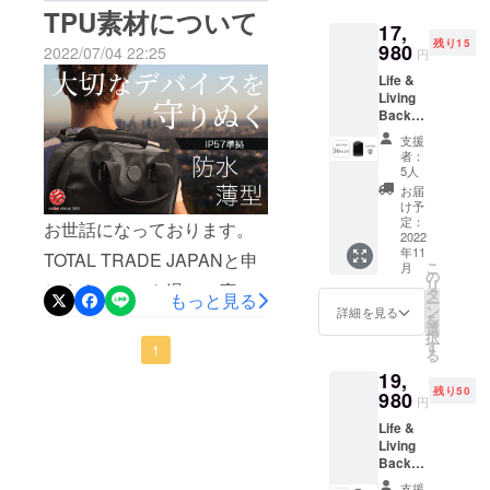
TPU素材について
17,
残り15
980
2022/07/04 22:25
円
Life &
Living
Backpa
ck L8モ
支援
デル ×
者：
1（※奥
5人
行：
お届
8cm）
け予
一般販
定：
お世話になっております。
売予定
2022
年11
価格：
TOTAL TRADE JAPANと申
こ
月
27,980
の
リ
します。いつも温かい応援
円 →
タ
もっと見る
ー
17,980
ン
詳細を見る
やご支援をいただき、誠に
を
円
選
択
（36%
す
ありがとうございます。本
1
る
OFF）※
19,
送料・
日バックパックの素材であ
残り50
消費税
980
円
る、TPU素材について質問
込
Life &
【セッ
がございましたので、こち
Living
ト内
Backpa
容】
らでもご案内させていただ
ck L8モ
ショル
支援