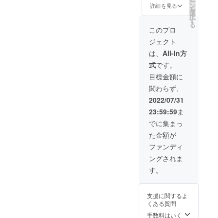
ー
19,980
ケース
ン
詳細を見る
を
円
／ アク
選
択
（33%
セケー
す
る
OFF）※
ス ／ カ
このプロ
送料・
ラビナ
ジェクト
消費税
／ エア
込
ノズル
は、
All-In方
【セッ
バッジ
式
です。
ト内
（7色）
容】
／ 潤滑
目標金額に
ショル
グリー
関わらず、
ダース
ス
トラッ
2022/07/31
プ ／ 衝
23:59:59
ま
撃吸収
ショル
でに集まっ
ダース
た金額が
トラッ
プ ／
ファンディ
ラップ
ングされま
トップ
ケース
す。
／ アク
セケー
ス ／ カ
支援に関するよ
ラビナ
くある質問
／ エア
ノズル
手数料はいく