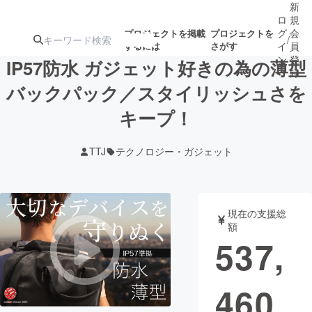
新
ロ
規
グ
会
プロジェクトを掲載
プロジェクトを
/
するには
さがす
イ
員
ン
登
IP57防水 ガジェット好きの為の薄型
録
バックパック／スタイリッシュさを
キープ！
人気のプロ
注目のリ
注目の新着プロ
募集終了が近いプ
もうすぐ公開
ジェクト
ターン
ジェクト
ロジェクト
されます
TTJ
テクノロジー・ガジェット
アート・写真
音楽
現在の支援総
テクノロジー・ガジェット
ゲーム・サ
額
537,
映像・映画
書籍・雑誌
460
ビジネス・起業
チャレンジ