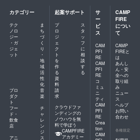
カテゴリー
起案サポート
サ
CAMP
ー
FIRE
テク
ま
プ
ス
ビ
につい
ノロ
ち
ロ
タ
ス
て
ジー
づ
ジ
ッ
・ガ
く
ェ
フ
CAM
CAMP
ジェ
り
ク
に
PFI
FIREと
ット
・
ト
相
RE
は
地
を
談
CAM
あんし
域
作
す
PFI
ん・安
活
る
る
RE
全への
性
資
コ
取り組
化
料
ミュ
み
プロ
音
請
ニ
ニュー
ダク
楽
求
ティ
ス
ト
CAM
ヘルプ
クラウドファ
フー
チ
PFI
お問い
ンディングの
ド・
ャ
RE
合わせ
ノウハウを無
飲食
レ
Crea
料で学ぼう
店
ン
tion
各種規定
CAMPFIRE
ジ
CAM
アカデミー
アニ
ス