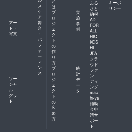
ル
と
キーポ
ふる
ス
は
リシー
さと
ケ
プ
実
納税
ア
ロ
施
AD
アー
舞
ジ
事
FOR
ト・
台
ェ
例
ALL
写真
・
ク
HIO
パ
ト
KOS
フ
の
HI
ォ
作
JFA
ー
り
クラ
マ
方
ウド
ン
プ
統
ファ
ス
ロ
計
ン
ソー
ジ
デ
ディ
シャ
ェ
ー
ング
ル
ク
タ
mac
グッ
ト
hi-ya
ド
の
補助
広
金申
め
請サ
方
ポー
ト