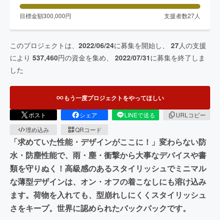
目標金額
300,000
円
支援者数
27
人
このプロジェクトは、
2022/06/24
に募集を開始し、
27
人の支援
により
537,460
円の資金を集め、
2022/07/31
に募集を終了しま
した
もう一度プロジェクトをやってほしい
ポスト
シェア
LINEで送る
URLコピー
埋め込み
QRコード
「求めていた性能・デザインがここに！」変わらない防
水・防塵性能で、雨・塵・衝撃から大事なデバイスや書
類を守りぬく！高級感のあるスタイリッシュでミニマル
な薄型デザインは、オン・オフの着こなしにも溶け込み
ます。荷物を入れても、型崩れしにくくスタイリッシュ
さをキープ。世界に認められたバックパックです。