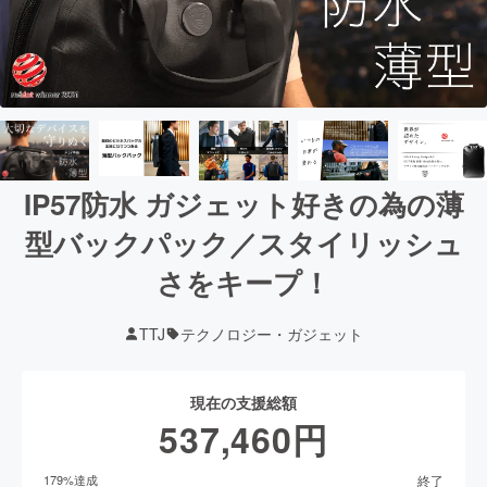
IP57防水 ガジェット好きの為の薄
型バックパック／スタイリッシュ
さをキープ！
TTJ
テクノロジー・ガジェット
現在の支援総額
537,460
円
終了
179
%達成