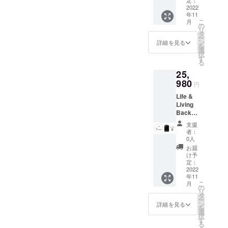
ショル
定：
売予定
2022
ダース
年11
価格：
トラッ
こ
月
29,980
プ ／
の
リ
円 →
ラップ
タ
ー
23,980
トップ
ン
詳細を見る
を
円
ケース
選
択
（20%
／ アク
す
る
OFF）※
セケー
25,
送料・
ス ／ カ
消費税
980
ラビナ
円
込
／ エア
Life &
【セッ
ノズル
Living
ト内
バッジ
Backpa
容】
（7色）
ck L8モ
ショル
／ 潤滑
支援
デル ×
ダース
グリー
者：
1（※奥
トラッ
ス
0人
行：
プ ／ 衝
お届
8cm）
撃吸収
け予
一般販
ショル
定：
売予定
2022
ダース
年11
価格：
トラッ
こ
月
27,980
プ ／
の
リ
円 →
ラップ
タ
ー
25,980
トップ
ン
詳細を見る
を
円
ケース
選
択
（7%O
／ アク
す
る
FF）※送
セケー