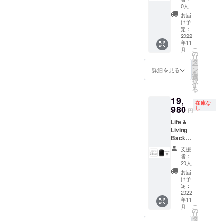
× 1（※
トラッ
0人
奥行：
プ ／ 衝
お届
12cm）
撃吸収
け予
一般販
ショル
定：
売予定
2022
ダース
年11
価格：
トラッ
こ
月
29,980
プ ／
の
リ
円 →
ラップ
タ
ー
27,980
トップ
ン
詳細を見る
を
円
ケース
選
択
（7%O
／ アク
す
る
FF）※送
セケー
19,
料・消
ス ／ カ
在庫な
費税込
980
ラビナ
し
円
【セッ
／ エア
Life &
ト内
ノズル
Living
容】
バッジ
Backpa
ショル
（7色）
ck L12
ダース
／ 潤滑
支援
モデル
トラッ
グリー
者：
× 1（※
プ ／ 衝
ス
20人
奥行：
撃吸収
お届
12cm）
ショル
け予
一般販
ダース
定：
売予定
2022
トラッ
年11
価格：
プ ／
こ
月
29,980
ラップ
の
リ
円 →
トップ
タ