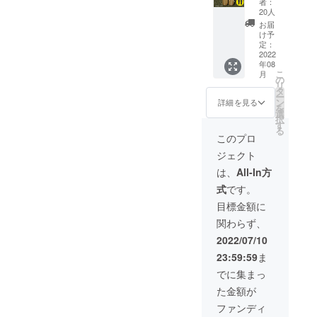
す。 ・
ます。
者：
ソー
F 送
ルは、
染色
20人
・
ル・ア
料・消
和紙を
は、日
シュー
お届
ウト
費税込
糸にし
本古来
け予
ズ袋付
ソール
み 商
て布と
定：
から抗
きでお
をお選
品：
2022
して織
菌する
届けい
びいた
年08
『和紙
り上げ
際に使
たしま
だき自
こ
月
のはき
た消臭
の
われて
す。 ・
分だけ
リ
ごご
性が高
タ
きた
鼻緒・
のカス
ー
ち』 数
い和紙
ン
「柿
詳細を見る
ソー
タマイ
を
量：
素材の
選
渋」
ル・ア
ズがで
択
１点 一
布でで
す
「炭」
ウト
きま
る
般販売
きてい
「茜」
このプロ
ソール
す。
予定価
ます。
が使わ
をお選
①23㎝
ジェクト
格
・和紙
れてい
びいた
～28㎝
￥8,000
は国産
ます。
は、
All-In方
だき自
の６サ
-の
の岐阜
・製品
分だけ
イズの
式
です。
20%OF
県／美
は日本
のカス
中から1
Fです。
濃和紙
唯一の
目標金額に
タマイ
つお選
・表面
を使用
国内サ
ズがで
びくだ
関わらず、
のソー
してま
ンダル
きま
さい。
ルは、
す。 ・
工場に
2022/07/10
す。
②ソー
和紙を
染色
て製造
①23㎝
ルを・
23:59:59
ま
糸にし
は、日
してお
～28㎝
スミ・
て布と
本古来
りま
でに集まっ
の６サ
カキシ
して織
から抗
す。 ・
イズの
ブ・ア
た金額が
り上げ
菌する
発送は
中から1
カネの
た消臭
際に使
７月中
ファンディ
つお選
中から1
性が高
われて