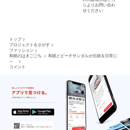
中から
ら1つお
させて
・製品
ら
よりお問い合わ
す。 ・
１つお
選びく
いただ
は国内
職人イ
選びく
せください
ださ
きま
サンダ
チオシ
ださ
い。 ※
す。 国
ル工場
の組み
い。 ②
お届け
内にて
にて製
合わせ
ソール
は、７
一つ一
造して
でセッ
を・ス
月下旬
つ手作
おりま
トいた
ミ・カ
より順
りで製
す。 ・
しまし
キシ
次発送
トップ
>
造して
発送は
た。 ・
ブ・ア
させて
おりま
プロジェクトをさがす
>
７月中
鼻緒は
カネの
いただ
すの
ファッション
>
旬以降
それぞ
中から
きま
で、若
順次発
和紙のはきごごち ～ 和紙とビーチサンダルが伝統を日常に
れお選
１つお
す。 国
干お時
送して
びいた
～
>
選びく
内にて
間がか
まいり
だけま
ださ
一つ一
コメント
かるこ
ます。
す。 ・
い。
つ手作
とがご
・
柿渋タ
③12色
りで製
ざいま
シュー
イプの
のカ
造して
す。 何
ズ袋付
サンダ
ラーか
おりま
卒ご理
きでお
ルのビ
らお好
すの
解のほ
届けい
ブラム
きな鼻
で、若
ど宜し
たしま
ソール
緒を１
干お時
くお願
す。 ・
はブラ
つお選
間がか
いいた
鼻緒・
ウンと
びくだ
かるこ
しま
ソー
なって
さい。
とがご
す。 ※
ル・ア
ます。
④ビブ
ざいま
表面の
ウト
・炭タ
ラム
す。 何
ソール
ソール
イプの
ソール
卒ご理
は草木
をお選
サンダ