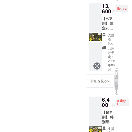
『和紙
から抗
「炭」
13,
のはき
菌する
「茜」
残り12
ごご
600
際に使
が使わ
円
ち』 数
われて
れてい
【ペア
量： 1
きた
ます。
割】 限
点 ・表
「柿
・製品
定20点
面の
渋」
は国内
15％OF
ソール
「炭」
サンダ
支援
F 送
は、和
「茜」
ル工場
者：
料・消
紙を糸
が使わ
8人
にて製
費税込
にして
れてい
造して
お届
み 商
布とし
ます。
け予
おりま
品：
て織り
定：
・製品
す。 ・
『和紙
2022
上げた
は日本
発送は
年08
のはき
消臭性
唯一の
７月中
こ
月
ごご
が高い
の
国内サ
旬以降
リ
ち』 数
和紙素
タ
ンダル
順次発
ー
量： 2
材の布
ン
工場に
詳細を見る
送して
を
点 一般
ででき
選
て製造
まいり
択
販売予
ていま
す
してお
ます。
る
定価
す。 ・
りま
・
6,4
格
和紙は
す。 ・
シュー
在庫な
￥16,00
00
国産の
し
発送は
ズ袋付
円
0-の
岐阜県
７月中
きでお
【超早
15％OF
／美濃
旬以降
届けい
割】 特
Fとなり
和紙を
順次発
たしま
別限定
ます。
使用し
送して
す。 ・
20点
・表面
てま
まいり
鼻緒・
支援
20％OF
のソー