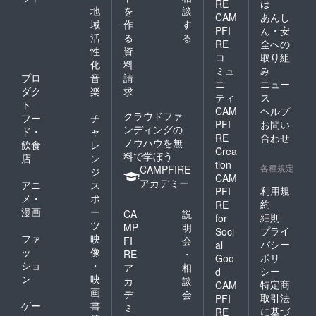
解のほ
RE
は
③12色
地
を
談
さい。
ど宜し
CAM
あんし
のカ
③柿渋
くお願
域
作
す
PFI
ん・安
ラーか
タイプ
いいた
活
る
る
らお好
RE
全への
の鼻緒
しま
性
資
きな鼻
を12色
コ
取り組
す。 ※
化
料
緒を1つ
のカ
表面の
ミュ
み
お選び
プロ
音
請
ラーの
ソール
ニ
ニュー
くださ
中から1
ダク
楽
求
は草木
ティ
ス
い。 ④
つお選
染のた
ト
CAM
ヘルプ
ビブラ
びくだ
め、経
クラウドファ
フー
チ
ムソー
さい。
PFI
お問い
年変化
ンディングの
ド・
ャ
ルをブ
④炭タ
により
RE
合わせ
ノウハウを無
飲食
レ
ラッ
イプの
色合い
Crea
料で学ぼう
ク・ブ
鼻緒を
店
ン
が変
tion
ラウン
各種規定
12色の
CAMPFIRE
わって
ジ
CAM
の2色か
カラー
まいり
アカデミー
アニ
ス
ら1つお
利用規
PFI
の中か
ます。
メ・
ポ
選びく
ら１つ
約
自然由
RE
漫画
ー
ださ
CA
説
お選び
来の変
細則
for
い。 ※
ツ
くださ
化をお
MP
明
プライ
Soci
お届け
い。 ※
楽しみ
ファ
映
FI
会
バシー
al
は、７
お届け
くださ
ッ
像
RE
・
ポリ
月中旬
Goo
は、７
い。
ショ
・
ア
相
より順
月中旬
シー
d
ン
映
次発送
カ
談
より順
特定商
CAM
させて
画
次発送
デ
会
取引法
PFI
いただ
させて
ゲー
書
ミ
に基づ
RE
きま
いただ