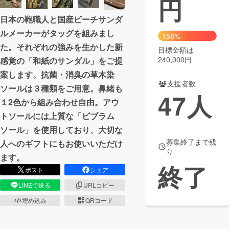
円
日本の鞄職人と国産ビーチサンダ
まちづくり・地域活性化
ルメーカーがタッグを組みまし
158%
た。それぞれの強みを生かした新
目標金額は
CAMPFIRE for Social Good
CAMPFIRE Creation
240,000円
感覚の「和紙のサンダル」をご提
CAMPFIREふるさと納税
machi-ya
コミュニティ
案します。抗菌・消臭の草木染
支援者数
ソールは３種類をご用意。鼻緒も
47
人
１2色から組み合わせ自由。アウ
トソールには上質な「ビブラム
ソール」を使用しており、大切な
募集終了まで残
人へのギフトにもお使いいただけ
り
ます。
終了
ポスト
シェア
LINEで送る
URLコピー
埋め込み
QRコード