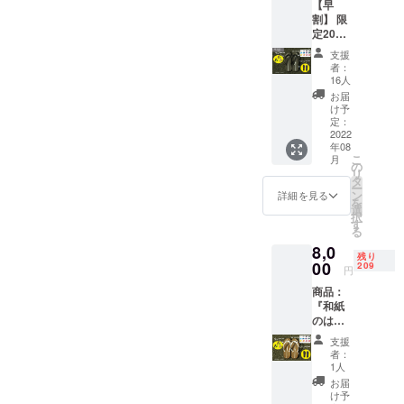
【早
役 中島広
割】 限
行
定20点
東京都台東
10％OF
支援
F 送
区寿3丁目7-
者：
料・消
16人
費税込
お届
み 商
け予
品：
定：
『和紙
2022
年08
のはき
こ
月
ごご
の
リ
ち』 数
タ
ー
量：
ン
詳細を見る
を
１点 一
選
択
般販売
す
る
予定価
8,0
格
残り
￥8,000
00
209
円
-の
商品：
10％OF
『和紙
Fとなり
のはき
ます。
ごご
・表面
支援
ち』 数
のソー
者：
量： 1
ルは、
1人
点 送
和紙を
お届
料・消
糸にし
け予