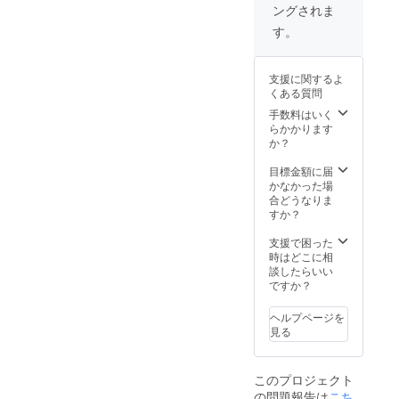
旬以降
びくだ
つお選
ングされま
い和紙
きた
順次発
さい。
びくだ
素材の
「柿
送して
す。
②ソー
さい。
布でで
渋」
まいり
ルを・
③12色
きてい
「炭」
ます。
スミ・
のカ
ます。
が使わ
・
カキシ
ラーか
支援に関するよ
・和紙
れてい
シュー
ブ・ア
らお好
くある質問
は国産
ます。
ズ袋付
カネの
きな鼻
の岐阜
・製品
手数料はいく
きでお
中から1
緒を1つ
県／美
は国内
らかかります
届けい
つお選
お選び
濃和紙
サンダ
か？
たしま
びくだ
くださ
を使用
ル工場
す。 ・
さい。
い。 ④
してま
にて製
目標金額に届
お好き
③12色
ビブラ
す。 ・
造して
かなかった場
な色の
のカ
ムソー
染色
おりま
合どうなりま
鼻緒を
ラーか
ルをブ
は、日
す。 ・
すか？
お選び
らお好
ラッ
本古来
発送は
いただ
きな鼻
ク・ブ
から抗
７月中
支援で困った
けま
緒を1つ
ラウン
菌する
旬以降
時はどこに相
す。 ・
お選び
の2色か
際に使
順次発
談したらいい
サイズ
くださ
ら1つお
われて
送して
ですか？
はお選
い。 ④
選びく
きた
まいり
びいた
ビブラ
ださ
「柿
ます。
だけま
ムソー
ヘルプページを
い。 ※
渋」
・
す。
ルをブ
見る
お届け
「炭」
シュー
①23㎝
ラッ
は、７
「茜」
ズ袋付
～28㎝
ク・ブ
月中旬
が使わ
きでお
の６サ
ラウン
より順
このプロジェクト
れてい
届けい
イズの
の2色か
次発送
の問題報告は
こち
ます。
たしま