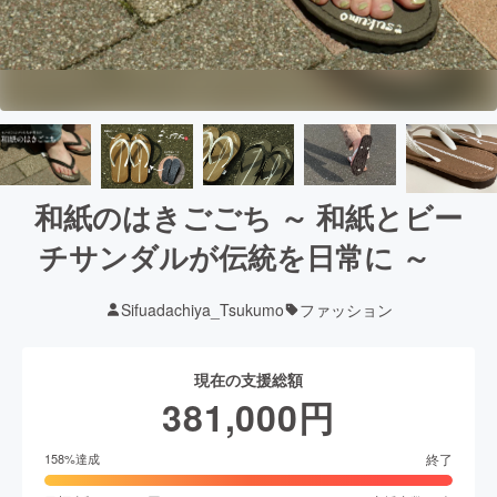
和紙のはきごごち ～ 和紙とビー
チサンダルが伝統を日常に ～
Sifuadachiya_Tsukumo
ファッション
現在の支援総額
381,000
円
終了
158
%達成