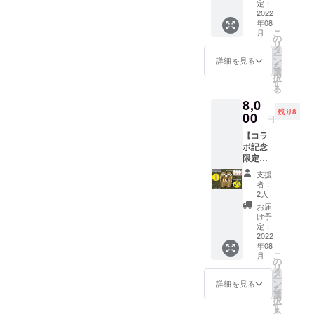
費税込
て布と
定：
み ・表
2022
して織
年08
面の
り上げ
こ
月
ソール
た消臭
の
リ
は、和
性が高
タ
ー
紙を糸
い和紙
ン
詳細を見る
を
にして
素材の
選
択
布とし
布でで
す
る
て織り
きてい
8,0
上げた
ます。
残り8
消臭性
00
・和紙
円
が高い
は国産
【コラ
和紙素
の岐阜
ボ記念
材の布
県／美
限定】
ででき
濃和紙
アウ
ていま
を使用
支援
ター
す。 ・
してま
者：
ソー
和紙は
す。 ・
2人
ル・
国産の
染色
お届
ベー
岐阜県
は、日
け予
ジュカ
／美濃
定：
本古来
ラー
2022
和紙を
から抗
年08
限定10
使用し
菌する
こ
月
個！ 送
てま
の
際に使
リ
料・消
す。 ・
タ
われて
ー
費税込
染色
ン
きた
詳細を見る
を
み 商
は、日
選
「柿
択
品：
本古来
す
渋」
る