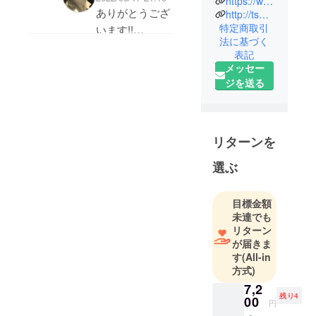
https://www.sifuadachiya.com
で、引き続きプ
平成13年４
ありがとうござ
http://tsukumo2013.co.jp
ロジェクトの応
月設立
特定商取引
います!!
援何卒宜しくお
法に基づく
代表取締
たくさんの方々
表記
願いいたします
役 中里貴
に日本製の素晴
メッセー
(≧◇≦)
子
らしさを知って
ジを送る
東京都足立
いただく為にが
区南花畑４
んばります。引
丁目27-8
き続き応援宜し
リターンを
くお願いいたし
共同プロ
ます。
選ぶ
ジェクト事
業者
目標金額
【Tsukumo
未達でも
】
リターン
が届きま
株式会社
す
(All-in
TSUKUMO
方式)
平成25年
7,2
７月設立
残り4
00
円
代表取締