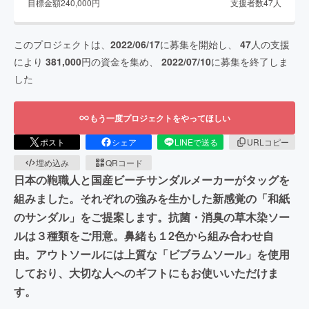
目標金額
240,000
円
支援者数
47
人
このプロジェクトは、
2022/06/17
に募集を開始し、
47
人の支援
により
381,000
円の資金を集め、
2022/07/10
に募集を終了しま
した
もう一度プロジェクトをやってほしい
ポスト
シェア
LINEで送る
URLコピー
埋め込み
QRコード
日本の鞄職人と国産ビーチサンダルメーカーがタッグを
組みました。それぞれの強みを生かした新感覚の「和紙
のサンダル」をご提案します。抗菌・消臭の草木染ソー
ルは３種類をご用意。鼻緒も１2色から組み合わせ自
由。アウトソールには上質な「ビブラムソール」を使用
しており、大切な人へのギフトにもお使いいただけま
す。