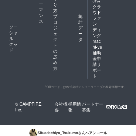
JFA
ー
により
り
年変化
クラ
色合い
マ
により
方
ウド
が変
色合い
ン
プ
統
ファ
わって
が変
ス
ロ
計
まいり
ン
わって
ソー
ジ
デ
ます。
まいり
ディ
シャ
自然由
ェ
ー
ます。
ング
来の変
ル
自然由
ク
タ
mac
化をお
来の変
グッ
ト
hi-ya
楽しみ
化をお
ド
の
補助
くださ
楽しみ
広
い。
くださ
金申
め
い。
請サ
方
ポー
ト
「QRコード」は株式会社デンソーウェーブの登録商標です。
© CAMPFIRE,
会社概
採用情
パートナー
Inc.
要
報
募集
Sifuadachiya_Tsukumo
さんへアンコール