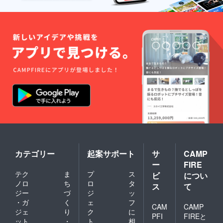
はベー
解のほ
染のた
びいた
ルのビ
ジュの
ど宜し
め、経
だき自
ブラム
カラー
くお願
年変化
分だけ
ソール
です。
いいた
により
のカス
はブ
※お届け
しま
色合い
タマイ
ラック
は、７
す。 ※
が変
ズがで
となっ
月中旬
表面の
わって
きま
ており
より順
ソール
まいり
す。
ます。
次発送
は草木
ます。
①23㎝
①柿渋
させて
染のた
自然由
～28㎝
タイプ
いただ
め、経
来の変
の６サ
を23㎝
きま
年変化
化をお
イズの
～28㎝
す。 国
により
楽しみ
中から
の６サ
内にて
色合い
くださ
１つお
イズの
一つ一
が変
い。
選びく
中から1
つ手作
わって
ださ
つお選
りで製
まいり
い。 ②
びくだ
造して
ます。
ソール
さい。
おりま
自然由
を・ス
②炭タ
すの
カテゴリー
起案サポート
サ
CAMP
来の変
ミ・カ
イプを
で、若
化をお
ー
FIRE
キシ
23㎝～
干お時
楽しみ
テク
ま
プ
ス
ブ・ア
ビ
につい
28㎝の6
間がか
くださ
カネの
ソール
ノロ
ち
ロ
タ
かるこ
い。
ス
て
中から
をサイ
とがご
ジー
づ
ジ
ッ
１つお
ズの中
ざいま
・ガ
く
ェ
フ
選びく
CAM
CAMP
から１
す。 何
ジェ
り
ク
に
ださ
つお選
卒ご理
PFI
FIREと
ット
・
ト
相
い。
びくだ