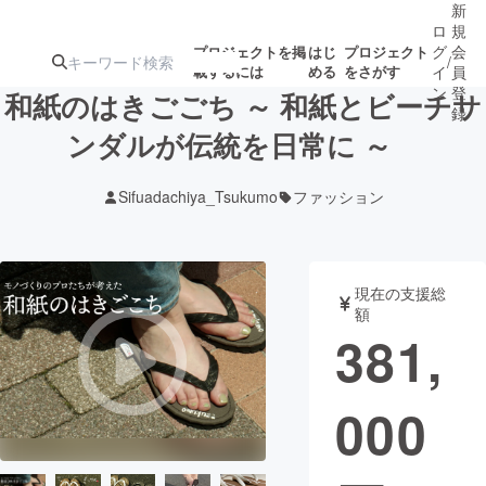
新
ロ
規
グ
会
プロジェクトを掲
はじ
プロジェクト
/
載するには
める
をさがす
イ
員
ン
登
和紙のはきごごち ～ 和紙とビーチサ
録
ンダルが伝統を日常に ～
人気のプロ
注目のリ
注目の新着プロ
募集終了が近いプ
もうすぐ公開
Sifuadachiya_Tsukumo
ファッション
ジェクト
ターン
ジェクト
ロジェクト
されます
アート・写真
音楽
現在の支援総
額
381,
テクノロジー・ガジェット
ゲーム・サ
000
映像・映画
書籍・雑誌
ビジネス・起業
チャレンジ