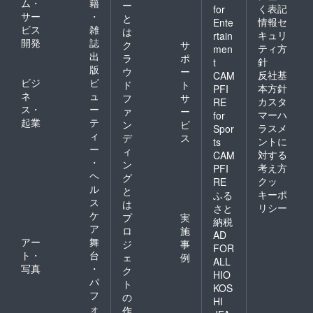
ム・
籍
ー
く表記
for
す。 国
きま
サー
・
と
内にて
情報セ
す。 国
Ente
ビス
雑
は
一つ一
内にて
キュリ
rtain
開発
誌
つ手作
一つ一
ク
サ
ティ方
men
りで製
つ手作
出
ラ
ポ
針
t
造して
りで製
版
ウ
ー
反社基
CAM
おりま
造して
ビジ
ビ
ド
ト
すの
本方針
PFI
おりま
ネ
ュ
フ
サ
で、若
すの
カスタ
RE
ス・
ー
干お時
ァ
ー
で、若
マーハ
for
間がか
起業
テ
干お時
ン
ビ
ラスメ
Spor
かるこ
間がか
ィ
デ
ス
ントに
ts
とがご
かるこ
ー
ィ
対する
ざいま
CAM
とがご
・
ン
す。 何
ざいま
考え方
PFI
ヘ
卒ご理
グ
す。 何
クッ
RE
解のほ
ル
卒ご理
と
キーポ
ふる
ど宜し
解のほ
ス
は
リシー
さと
くお願
ど宜し
ケ
プ
実
納税
いいた
くお願
ア
ロ
施
しま
いいた
AD
アー
舞
ジ
事
す。 ※
しま
FOR
ト・
台
表面の
す。 ※
ェ
例
ALL
ソール
表面の
写真
・
ク
HIO
は草木
ソール
パ
ト
KOS
染のた
は草木
フ
の
め、経
HI
染のた
ォ
作
年変化
め、経