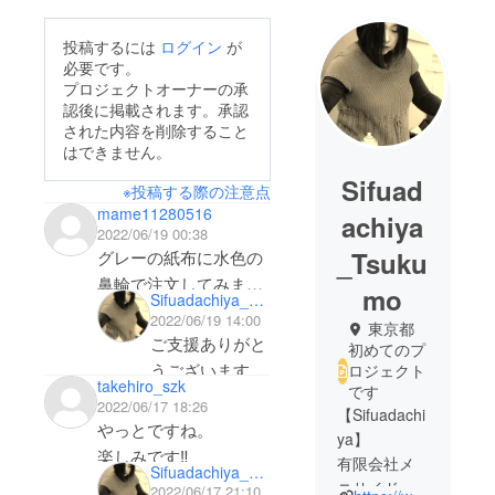
投稿するには
ログイン
が
必要です。
プロジェクトオーナーの承
認後に掲載されます。承認
された内容を削除すること
はできません。
Sifuad
※投稿する際の注意点
mame11280516
achiya
2022/06/19 00:38
_Tsuku
グレーの紙布に水色の
鼻輪で注文してみまし
mo
Sifuadachiya_Tsukumo
た！
2022/06/19 14:00
東京都
届くのが楽しみです
ご支援ありがと
初めてのプ
(^^)
うございます！
ロジェクト
takehiro_szk
です
お手もとにお届
2022/06/17 18:26
【Sifuadachi
けするまで、楽
やっとですね。
ya】
しみにお待ちく
楽しみです‼️
有限会社メ
Sifuadachiya_Tsukumo
ださい。それま
ニサイド
2022/06/17 21:10