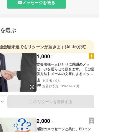
メッセージを送る
では過去の経験・実績の中から特に効果が高い施策
販促情報をお届けすることでメンバー様の店舗を売
へと導きます。
したばかりの初心者から運営歴が長いエキスパート
を選ぶ
軽にご参加下さいませ。
ョップに携わる方々とのご縁を大切にし、末永くお
標金額未達でもリターンが届きます
(All-in方式)
させて頂けますと幸いです。
1,000
円
支援者様一人ひとりに感謝のメッ
セージを送らせて頂きます。 【ご提
供方法】メールの文章によるメッ
セージ
支援者：0人
お届け予定：2022年08月
このリターンを選択する
る
2,000
円
感謝のメッセージと共に、ECコン