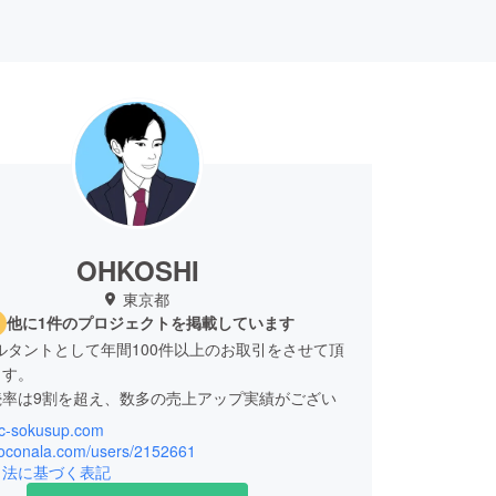
OHKOSHI
東京都
他に1件のプロジェクトを掲載しています
ルタントとして年間100件以上のお取引をさせて頂
ます。
続率は9割を超え、数多の売上アップ実績がござい
/ec-sokusup.com
共通で実践できる施策から商品ジャンル・シーズン
/coconala.com/users/2152661
う対策、キャンペーンを利用した戦略まで、ECモー
引法に基づく表記
るノウハウの全てをご提供します。