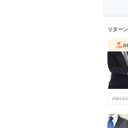
本サロン
や最新の
上アップ
店舗開設
リターン
までお気
ネットシ
目
付き合い
詳細を見