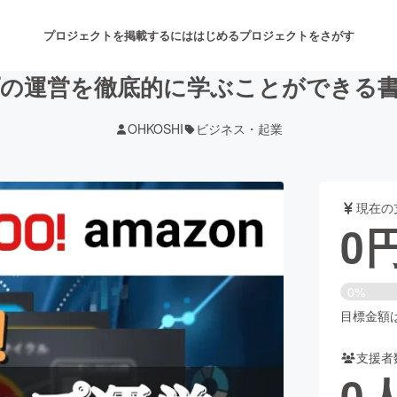
プロジェクトを掲載するには
はじめる
プロジェクトをさがす
の運営を徹底的に学ぶことができる
OHKOSHI
ビジネス・起業
注目のリターン
注目の新着プロジェクト
募集終了が近いプロジェクト
も
現在の
音楽
舞台・パフォーマンス
0
ゲーム・サービス開発
フード・飲食店
0%
書籍・雑誌出版
アニメ・漫画
目標金額は1
支援者
チャレンジ
ビューティー・ヘルスケ
0