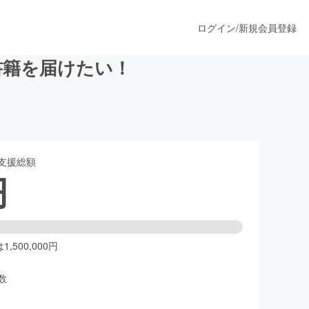
ログイン
/
新規会員登録
書籍を届けたい！
うすぐ公開されます
支援総額
プロダクト
円
ファッション
スポーツ
,500,000円
数
ア
ソーシャルグッド
人