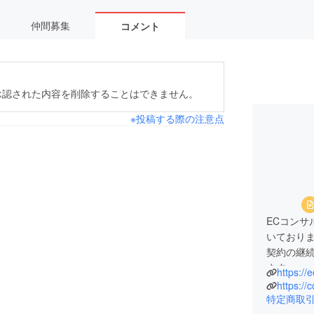
仲間募集
コメント
承認された内容を削除することはできません。
※投稿する際の注意点
ECコンサ
いており
契約の継
ます。
https:/
全店舗様
https:/
ごとに行
特定商取
ルに関す