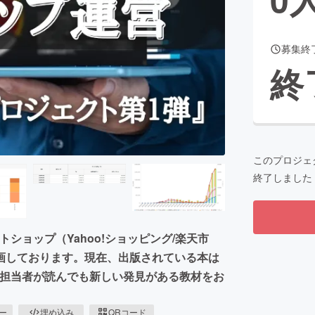
募集終
CAMPFIRE for Social Good
CAMPFIRE Creation
終
CAMPFIREふるさと納税
machi-ya
コミュニティ
このプロジェ
終了しました
ショップ（Yahoo!ショッピング/楽天市
計画しております。現在、出版されている本は
C担当者が読んでも新しい発見がある教材をお
ピー
埋め込み
QRコード