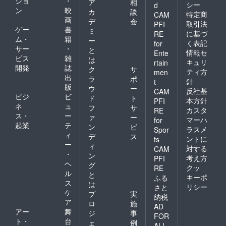
ショ
・
ア
相
シー
d
ン
映
カ
談
特定商
CAM
画
デ
会
取引法
PFI
ゲー
書
ミ
に基づ
RE
ム・
籍
ー
く表記
for
サー
・
と
情報セ
Ente
ビス
雑
は
キュリ
rtain
開発
誌
ク
サ
ティ方
men
出
ラ
ポ
針
t
版
ウ
ー
反社基
CAM
ビジ
ビ
ド
ト
本方針
PFI
ネ
ュ
フ
サ
カスタ
RE
ス・
ー
ァ
ー
マーハ
for
起業
テ
ン
ビ
ラスメ
Spor
ィ
デ
ス
ントに
ts
ー
ィ
対する
CAM
・
ン
考え方
PFI
ヘ
グ
クッ
RE
ル
と
キーポ
ふる
ス
は
リシー
さと
ケ
プ
実
納税
ア
ロ
施
AD
アー
舞
ジ
事
FOR
ト・
台
ェ
例
ALL