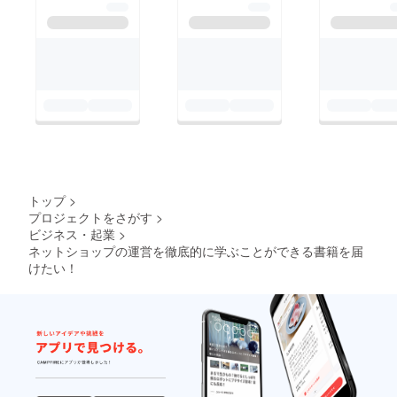
ることができます。
ROASが特に上がりや
すい期間ですので積極
的に広告予算を投入す
ることで広告効果の改
善も図ることができま
す。施策3 限定クー
ポンの発行 キャン
ペーン期間限定のクー
トップ
>
ポンを発行することで
プロジェクトをさがす
>
ビジネス・起業
>
クーポン経由の流入増
ネットショップの運営を徹底的に学ぶことができる書籍を届
加とクーポン利用によ
けたい！
る転換率の向上が見込
めます。クーポンの発
行はユーザー視点か
ら、「今買う理由」と
「このショップで買う
理由」をつくることに