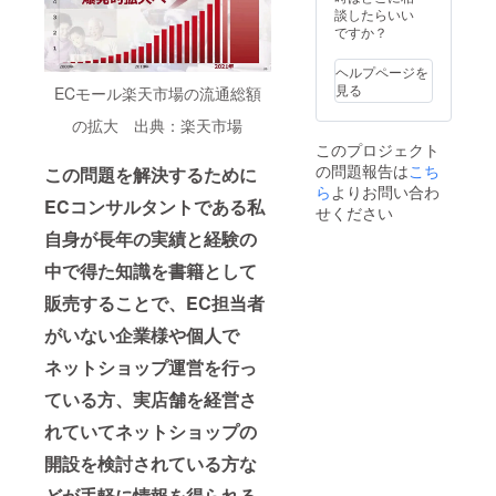
他、売
談したらいい
上アッ
ですか？
プを目
的とし
ヘルプページを
た施策
見る
ECモール楽天市場の流通総額
のご提
案と実
の拡大 出典：楽天市場
施」を
このプロジェクト
ご提供
の問題報告は
こち
【ご提
この問題を解決するために
供方
ら
よりお問い合わ
ECコンサルタントである私
法】ア
せください
カウン
自身が長年の実績と経験の
ト権限
の付与
中で得た知識を書籍として
による
各種業
販売することで、EC担当者
務の実
施、
がいない企業様や個人で
メール
ネットショップ運営を行っ
による
やり取
ている方、実店舗を経営さ
り 【納
品日】
れていてネットショップの
お取引
開始か
開設を検討されている方な
ら1ヶ月
後
どが手軽に情報を得られる