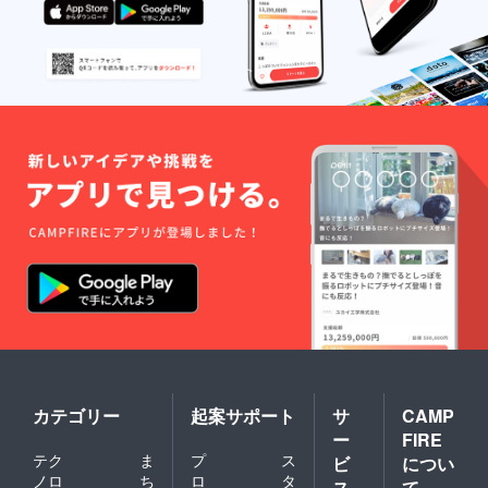
繋がっております。施
策4 サンキュークー
ポン配布 キャンペー
ン期間中に獲得したお
客様（購入者）にはサ
ンキュークーポンを配
布することでリピート
購入を促しましょう。
特に食品やサプリメン
ト、日用品などの消耗
品は継続的な購入に繋
がることが多いため商
品ジャンルによってメ
リットが大きくなりま
す。施策5 LINE公式
カテゴリー
起案サポート
サ
CAMP
アカウントの活用
ー
FIRE
キャンペーン期間中は
テク
ま
プ
ス
ビ
につい
ノロ
ち
ロ
タ
ス
て
ショップページのPV