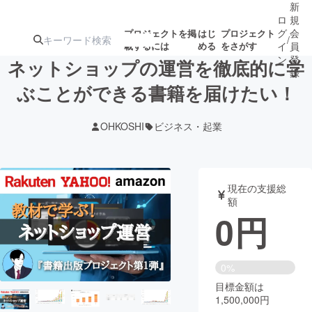
新
ロ
規
グ
会
プロジェクトを掲
はじ
プロジェクト
/
載するには
める
をさがす
イ
員
ン
登
ネットショップの運営を徹底的に学
録
ぶことができる書籍を届けたい！
人気のプロ
注目のリ
注目の新着プロ
募集終了が近いプ
もうすぐ公開
OHKOSHI
ビジネス・起業
ジェクト
ターン
ジェクト
ロジェクト
されます
アート・写真
音楽
現在の支援総
額
0
円
テクノロジー・ガジェット
ゲーム・サ
映像・映画
書籍・雑誌
0%
目標金額は
1,500,000円
ビジネス・起業
チャレンジ