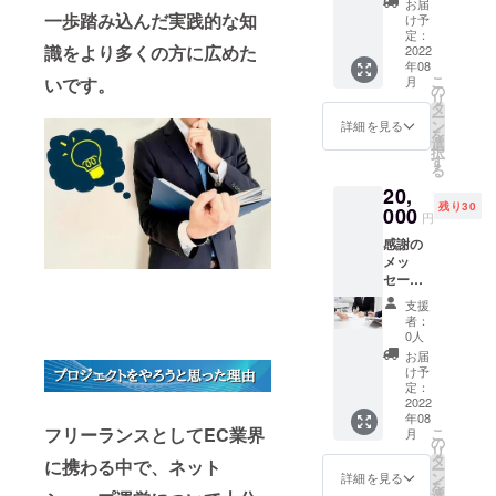
お届
めの
て頂けます
法】
一歩踏み込んだ実践的な知
け予
ネット
メール
定：
と幸いで
識をより多くの方に広めた
ショッ
2022
【納品
す。
年08
プ運営
日】ご
こ
月
いです。
ノウハ
質問を
の
リ
ウをお
頂いて
タ
ー
まとめ
から1～
ン
詳細を見る
を
した教
3日以内
選
択
材（販
す
る
売を予
20,
定して
残り30
いる書
000
円
籍の内
感謝の
容の一
メッ
部をま
セージ
とめた
と共
もの）
支援
に、EC
をお渡
者：
コンサ
しいた
0人
ルタン
しま
お届
トがマ
す。内
け予
ンツー
容量は
定：
マンで
2022
PDFで
年08
ネット
15ペー
フリーランスとしてEC業界
こ
月
ショッ
ジ前後
の
リ
プ運営
です。
タ
に携わる中で、ネット
ー
に関す
Yahoo!
ン
詳細を見る
を
るアド
ショッ
選