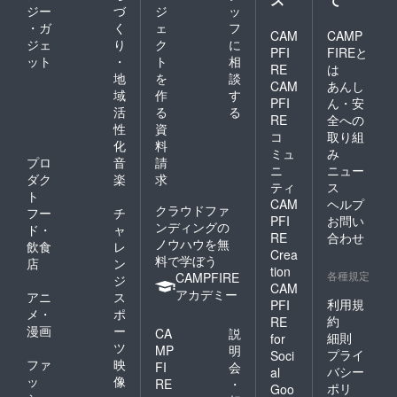
ジー
づ
ジ
ッ
数が増加しますので、
・ガ
く
ェ
フ
CAM
CAMP
バナー設置などでLINE
ジェ
り
ク
に
PFI
FIREと
ット
・
ト
相
公式アカウントの友だ
RE
は
地
を
談
CAM
あんし
ち追加を促すことで見
域
作
す
PFI
ん・安
込み客を増やすチャン
活
る
る
RE
全への
性
資
スとなります。まだ手
コ
取り組
化
料
ミュ
み
を付けていない施策が
プロ
音
請
ニ
ニュー
ございましたら積極的
ダク
楽
求
ティ
ス
ト
に実施することで『夏
CAM
ヘルプ
クラウドファ
フー
チ
のPayPay祭』を売上
PFI
お問い
ンディングの
ド・
ャ
RE
合わせ
アップの起点としま
ノウハウを無
飲食
レ
Crea
料で学ぼう
店
ン
しょう！
tion
各種規定
CAMPFIRE
ジ
CAM
アカデミー
アニ
ス
利用規
PFI
メ・
ポ
約
RE
漫画
ー
CA
説
細則
for
ツ
MP
明
プライ
Soci
ファ
映
FI
会
バシー
al
ッ
像
RE
・
ポリ
Goo