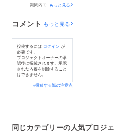
期間内では通常日と比
もっと見る
較して5～10倍の売上
を上げている店舗様も
コメント
もっと見る
少なくありません。今
回は来月に控えた大型
キャンペーンの対策・
投稿するには
ログイン
が
活用法を共有させて頂
必要です。
きます！プロジェクト
プロジェクトオーナーの承
認後に掲載されます。承認
の支援者様が10人を超
された内容を削除すること
えましたら限定公開の
はできません。
情報も随時更新します
※投稿する際の注意点
のでお楽しみに！施策
1 倍！倍！ストア登
録『夏のPayPay祭』
では7/1(金)～7/15(金)
の事前期間に倍！倍！
ストアでお買い物をす
同じカテゴリーの人気プロジェ
ると7/16(土)～