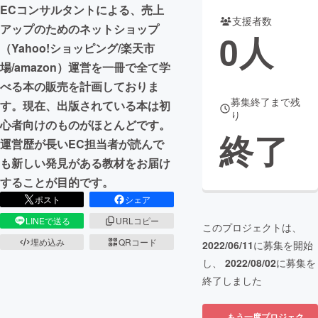
ECコンサルタントによる、売上
支援者数
まちづくり・地域活性化
アップのためのネットショップ
0
人
（Yahoo!ショッピング/楽天市
場/amazon）運営を一冊で全て学
CAMPFIRE for Social Good
CAMPFIRE Creation
べる本の販売を計画しておりま
CAMPFIREふるさと納税
machi-ya
コミュニティ
募集終了まで残
す。現在、出版されている本は初
り
心者向けのものがほとんどです。
終了
運営歴が長いEC担当者が読んで
も新しい発見がある教材をお届け
することが目的です。
ポスト
シェア
LINEで送る
URLコピー
このプロジェクトは、
埋め込み
QRコード
2022/06/11
に募集を開始
し、
2022/08/02
に募集を
終了しました
もう一度プロジェク