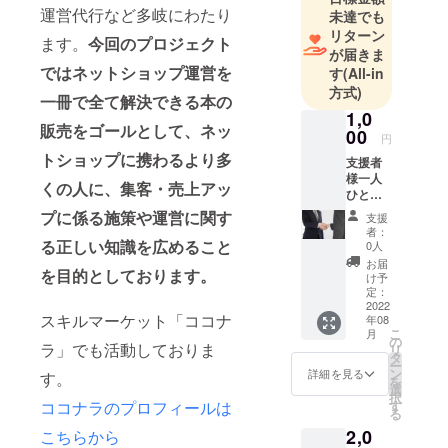
ンル・シー
運営代行など多岐にわたり
未達でも
ズンごとに
リターン
ます。
今回のプロジェクト
が届きま
行う対策、
ではネットショップ運営を
す
(All-in
キャンペー
方式)
ンを利用し
一冊で全て解決できる本の
1,0
た戦略ま
販売をゴールとして、ネッ
00
円
で、ECモー
トショップに携わるより多
支援者
ルに関する
様一人
ノウハウの
くの人に、集客・売上アッ
ひとり
全てをご提
に感謝
プに係る施策や運営に関す
支援
のメッ
供します。
者：
セージ
る正しい知識を広めること
0人
本サロンで
を送ら
お届
を目的としております。
は過去の経
せて頂
け予
きま
定：
験・実績の
す。
2022
中から特に
スキルマーケット「ココナ
年08
【ご提
こ
月
供方
効果が高い
の
ラ」でも活動しておりま
リ
法】
タ
施策や最新
ー
メール
ン
詳細を見る
す。
を
の販促情報
の文章
選
択
による
す
ココナラのプロフィールは
をお届けす
る
メッ
ることでメ
2,0
セージ
こちらから