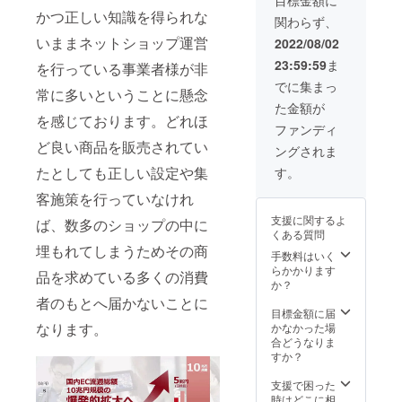
依頼に
のご提
かつ正しい知識を得られな
関わらず、
つき1店
案や改
舗のサ
善点の
いままネットショップ運営
2022/08/02
ポート
ご提示
23:59:59
ま
となり
を行っている事業者様が非
をさせ
ます。
て頂き
でに集まっ
常に多いということに懸念
【内
ます
た金額が
容】
【ご提
を感じております。どれほ
ショッ
供方
ファンディ
プの運
法】
ど良い商品を販売されてい
ングされま
営状況
メール
に沿っ
による
たとしても正しい設定や集
す。
て、
やり取
「商品
客施策を行っていなけれ
り 【納
の訴求
品日】
支援に関するよ
ば、数多のショップの中に
内容改
お取引
くある質問
善のご
開始か
埋もれてしまうためその商
提案」
ら5日後
手数料はいく
「SEO
（お一
らかかります
品を求めている多くの消費
対策」
人様5日
か？
「ショ
間のご
者のもとへ届かないことに
ップ
対応と
目標金額に届
ページ
させて
なります。
かなかった場
の編
頂きま
合どうなりま
集」
す。）
すか？
「広告
運用」
支援で困った
「その
時はどこに相