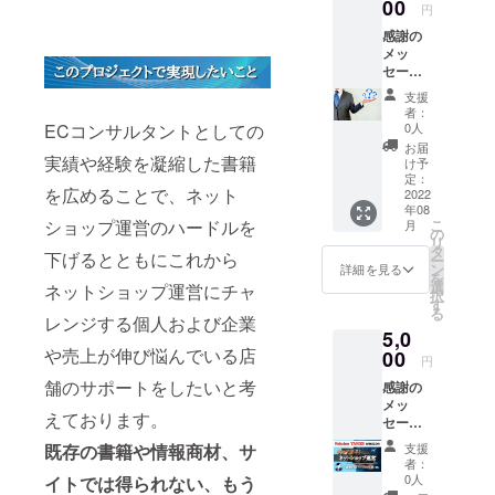
ンバー様の
00
円
店舗を売上
感謝の
アップへと
メッ
セージ
導きます。
と共
支援
店舗開設し
に、EC
者：
たばかりの
コンサ
0人
ECコンサルタントとしての
ルタン
初心者から
お届
トが
実績や経験を凝縮した書籍
け予
運営歴が長
ネット
定：
を広めることで、ネット
ショッ
2022
いエキス
年08
プ運営
パートまで
こ
ショップ運営のハードルを
月
に関す
の
リ
お気軽にご
るご質
タ
下げるとともにこれから
ー
問に一
ン
参加下さい
詳細を見る
を
つ回答
選
ネットショップ運営にチャ
ませ。
択
致しま
す
る
す。※ご
レンジする個人および企業
5,0
質問に
ネット
や売上が伸び悩んでいる店
対して
00
円
ショップに
一回ま
舗のサポートをしたいと考
感謝の
での回
携わる方々
メッ
答とさ
とのご縁を
えております。
セージ
せて頂
大切にし、
と共
きま
支援
既存の書籍や情報商材、サ
に、売
す。
末永くお付
者：
上アッ
【ご提
0人
イトでは得られない、もう
き合いさせ
プのた
供方