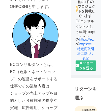
他に1件の
OHKOSHIと申します。
プロジェク
トを掲載し
ています
ECコンサル
タントとし
て年間100件
以上のお取
https://ec-sokusup.com
引をさせて
https://coconala.com/users/2152661
頂いており
特定商取引
法に基づく
ます。
表記
契約の継続
メッセー
ECコンサルタントとは、
率は9割を超
ジを送る
え、数多の
EC（通販・ネットショッ
売上アップ
プ）の運営をサポートする
実績がござ
仕事でその業務内容は
います。
リターンを
全店舗様共
ショップの売上アップを目
選ぶ
通で実践で
的とした各種施策の提案や
きる施策か
実施、広告運用、ショップ
ら商品ジャ
目標金額