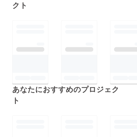
クト
7/19(火)1:59の最終3
日間のお買い物で＋
2%のポイントが還元
されるという企画が実
施されます。倍！倍！
ストア登録している店
舗様の商品には倍！
倍！ストア用のアイコ
ンが掲載されているた
めアクセス数および転
換率の向上が見込めま
あなたにおすすめのプロジェク
す。施策2 アイテム
マッチの調整大型キャ
ト
ンペーン期間中の入札
金額や日次予算を上げ
ることで、購買意欲が
高いユーザーに対して
集中的にアプローチす