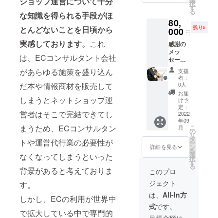
ショップ運営について十分
択
バイス
ピング/
す
る
をさせ
な知識を得られる手段がほ
楽天市
80,
て頂き
場/ama
残り5
とんどないことを日頃から
ます。
000
zon の
円
【内
中から
実感しております。
これ
感謝の
容】
お選び
メッ
ショッ
下さ
は、ECコンサルタント会社
セージ
プの運
い。
と共
営状況
【ご提
があらゆる施策を盛り込ん
支援
に、EC
を確認
供方
者：
コンサ
させて
法】
0人
だ本や情報商材を販売して
ルタン
頂いた
メール
お届
トが
しまうとネットショップ運
後、
による
け予
ネット
「訴求
定：
添付
営者はそこで完結できてし
ショッ
2022
内容」
ファイ
年09
プ運営
「SEO
ル 【納
こ
まうため、ECコンサルタン
月
(Yahoo!
対策」
の
品日】
リ
ショッ
「回遊
タ
2022年
トや運営代行業の必要性が
ー
ピング/
性」
ン
8月中に
詳細を見る
を
楽天市
「広告
選
順次送
なくなってしまうといった
択
場/ama
運用」
す
付
る
zon)を
「各種
背景があると考えておりま
このプロ
1ヶ月間
設定」
ジェクト
す。
集中サ
の観点
ポート
から売
は、
All-In方
しかし、ECの利用が世界中
致しま
上アッ
式
です。
す。※1
プに係
で拡大している中で専門的
回のご
る施策
目標金額に