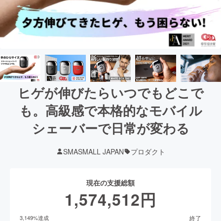
ヒゲが伸びたらいつでもどこで
も。高級感で本格的なモバイル
シェーバーで日常が変わる
SMASMALL JAPAN
プロダクト
現在の支援総額
1,574,512
円
終了
3,149
%達成