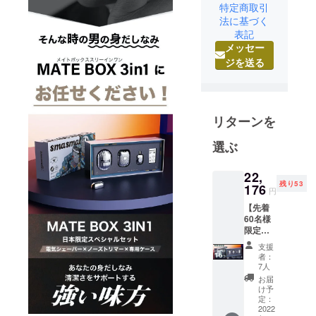
特定商取引
SmaSmall
法に基づく
JAPAN で
表記
す。
メッセー
マスクをし
ジを送る
ていて油断
していた
ら、突然人
に会う時に
リターンを
きちんとヒ
選ぶ
ゲの手入れ
をしていな
22,
くて焦るこ
残り53
176
円
とありませ
【先着
んか？
60名様
そしておウ
限定】
先得割
チ生活が多
支援
16％OF
者：
いからか、
F
7人
最近鼻毛が
MATEB
お届
OX × 1
すごく伸び
け予
【自然
定：
てる気がす
故障に
2022