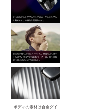
利用し
込みで
ます。
す。 ※
通常3週
発送は
間程度
日本国
で配送
内に限
されま
らせて
すが、
頂きま
稀に１
す。
か月を
超える
ことも
ありま
す。 国
内倉庫
へ到着
後は、
お届け
まで通
常1週間
ほどか
かる見
込みで
す。 ※
発送は
日本国
内に限
ボディの素材は合金ダイ
らせて
頂きま