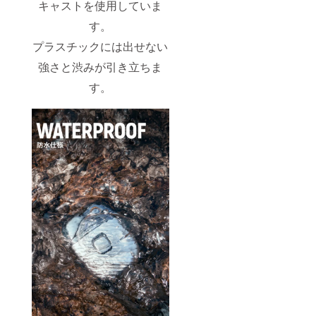
キャストを使用していま
す。 配
送予定
す。
2022年
9~11月
プラスチックには出せない
のお届
け予定
強さと渋みが引き立ちま
す。