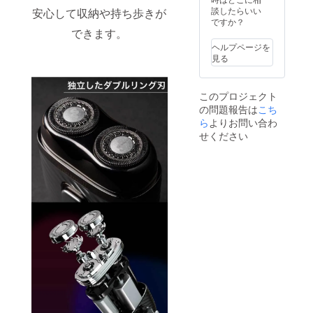
2022年
更にな
庫まで
談したらいい
内倉庫
安心して収納や持ち歩きが
9~11月
る可能
は海外
ですか？
へ到着
のお届
性もご
できます。
からの
後は、
け予定
ざいま
発送と
お届け
ヘルプページを
す。ご
なり、
まで通
見る
了承く
国際普
常1週間
ださ
通便を
ほどか
い。 ※
利用し
かる見
このプロジェクト
ご注文
ます。
込みで
の問題報告は
こち
状況、
通常3週
す。 ※
製造工
ら
よりお問い合わ
間程度
発送は
程上の
で配送
日本国
せください
都合等
されま
内に限
により
すが、
らせて
出荷時
稀に１
頂きま
期が遅
か月を
す。 配
れる場
超える
送予定
合があ
ことも
2022年
りま
ありま
9〜11月
す。 ※
す。 国
のお届
国内倉
内倉庫
け予定
庫まで
へ到着
は海外
後は、
からの
お届け
発送と
まで通
なり、
常1週間
国際普
ほどか
通便を
かる見