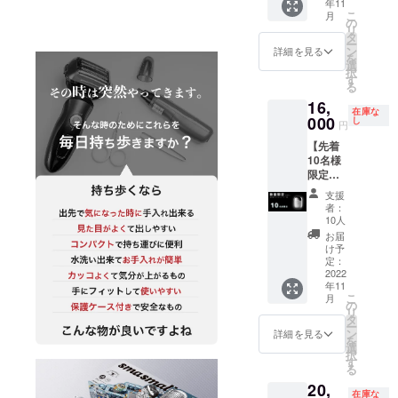
年11
るんですよ
よる1年
こ
月
保証】
の
ね。一度気
リ
超小
タ
ー
になると
型、男
ン
詳細を見る
を
の身だ
ずっと落ち
選
択
しなみ
す
つかない...。
る
MATEB
外でシェー
16,
OX １
在庫な
セット
000
し
バーを使う
円
一般販
のも鼻毛を
【先着
売予定
10名様
処理するの
価格：
限定】
26,400
もだらしな
SmaSm
円（税
支援
いし、何か
all モバ
込）
者：
イル
16% オ
良い商品な
10人
シェー
フ 価
お届
いかな〜と
バー単
格：
け予
思っていた
体1個
22,176
定：
シル
2022
円（税
んです。
年11
バー
込） 送
こ
そこでこの
月
【自然
料：0円
の
リ
故障に
商品に出会
※皆
タ
ー
よる1年
様のご
ン
詳細を見る
い、皆さん
を
保証】
支援に
選
択
にぜひ知っ
一般販
より量
す
る
売予定
産効率
てもらいた
20,
価格：
が向上
在庫な
いと思いプ