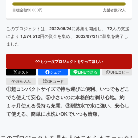
目標金額
50,000
円
支援者数
72
人
このプロジェクトは、
2022/06/24
に募集を開始し、
72
人の支援
により
1,574,512
円の資金を集め、
2022/07/31
に募集を終了し
ました
もう一度プロジェクトをやってほしい
ポスト
シェア
LINEで送る
URLコピー
埋め込み
QRコード
①超コンパクトサイズで持ち運びに便利、いつでもどこ
でも使えて安心。②小さいのに本格的な剃り心地。約
１ヶ月使える長持ち充電。③耐防水で水に強い、安心し
て使える、簡単に水洗いOKでいつも清潔。
このプロジェクトを見た人はこちらもチェックし