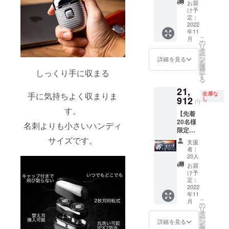
込）
ださ
れる場
お届
私と同じよ
OX × 1
21% オ
い。 ※
け予
合があ
【自然
うに、この
フ 価
定：
ご注文
りま
故障に
2022
格：
状況、
す。 ※
商品であな
年11
よる1年
20,856
製造工
国内倉
こ
月
たの日常が
保証】
円（税
の
程上の
庫まで
リ
超小
込） 送
タ
変わってく
都合等
は海外
ー
型、男
料：0円
ン
により
詳細を見る
からの
れたらとて
を
の身だ
※皆
選
出荷時
発送と
択
しっくり手に収まる
も嬉しいで
しなみ
様のご
す
期が遅
なり、
る
MATEB
支援に
れる場
す！
国際普
21,
OX １
より量
合があ
通便を
在庫な
手に気持ちよく収まりま
セット
912
産効率
し
りま
利用し
円
一般販
ぜひ、ご支
が向上
す。 ※
ます。
す。
【先着
売予定
した場
国内倉
通常3週
援のほどよ
20名様
価格：
合、一
名刺よりも小さいハンディ
庫まで
間程度
ろしくお願
限定】
26,400
般販売
は海外
で配送
先得割
円（税
サイズです。
価格が
い致しま
からの
されま
支援
17％OF
込）
変更に
発送と
者：
すが、
す。
F
19% オ
なる可
20人
なり、
稀に１
MATEB
フ 価
能性も
国際普
お届
か月を
OX × 1
格：
ござい
け予
通便を
超える
【自然
21,384
定：
ます。
利用し
ことも
故障に
2022
円（税
※デザイ
ます。
ありま
年11
よる1年
込） 送
ン・仕
通常3週
す。 国
こ
月
保証】
料：0円
の
様は変
間程度
内倉庫
リ
超小
※皆
タ
更にな
で配送
へ到着
ー
型、男
様のご
ン
る可能
詳細を見る
されま
後は、
を
の身だ
支援に