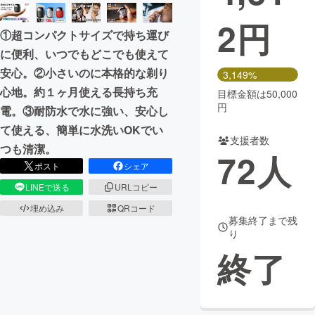
2
円
まちづくり・地域活性化
①超コンパクトサイズで持ち運び
に便利、いつでもどこでも使えて
CAMPFIRE for Social Good
CAMPFIRE Creation
安心。②小さいのに本格的な剃り
3,149%
CAMPFIREふるさと納税
machi-ya
コミュニティ
心地。約１ヶ月使える長持ち充
目標金額は50,000
円
電。③耐防水で水に強い、安心し
て使える、簡単に水洗いOKでい
支援者数
つも清潔。
72
人
ポスト
シェア
LINEで送る
URLコピー
埋め込み
QRコード
募集終了まで残
り
終了