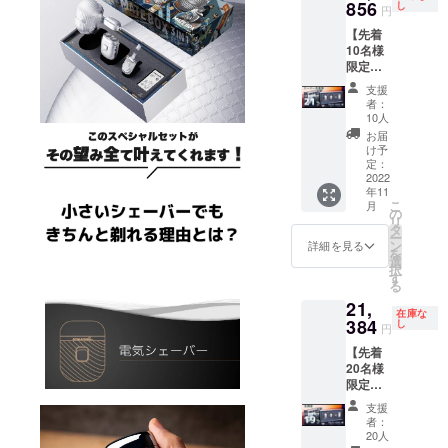
16,000
856
した場
し
円
ロジェクト
円（税
合、一
【先着
込） 送
般販売
を立ち上げ
10名様
料：0円
価格が
ました。
限定】
※皆
変更に
スー
様のご
なる可
支援
パー先
支援に
能性も
者：
商談の前、
得割
より量
ござい
10人
デート、友
21％OF
産効率
ます。
お届
F
が向上
※デザイ
け予
人との飲み
MATEB
した場
定：
ン・仕
会など、大
OX × 1
2022
合、一
様は変
年11
【自然
事な時、人
般販売
更にな
こ
月
故障に
価格が
の
る可能
と会う夕方
リ
よる1年
変更に
タ
性もご
ー
の時間にヒ
保証】
なる可
ン
ざいま
詳細を見る
を
超小
能性も
選
ゲは伸びて
す。ご
択
型、男
ござい
す
了承く
いて困りま
る
の身だ
ます。
ださ
21,
すよね？
しなみ
※デザイ
い。 ※
在庫な
MATEB
384
ン・仕
し
ご注文
シェーバー
円
OX １
様は変
状況、
を持ち歩く
【先着
セット
更にな
製造工
20名様
一般販
なんて...鼻毛
る可能
程上の
限定】
売予定
性もご
都合等
を外で抜く
先得割
価格：
ざいま
により
支援
なんて...と
19％OF
26,400
す。ご
出荷時
者：
F
円（税
了承く
20人
思っていた
期が遅
MATEB