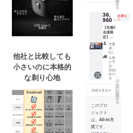
選
性もご
すが、
お届け
択
しなみ
より量
す
ざいま
稀に１
まで通
る
MATEB
産効率
す。ご
か月を
常1週間
36,
OX １
が向上
了承く
超える
ほどか
在庫な
セット
960
した場
し
ださ
ことも
円
かる見
一般販
合、一
い。 ※
ありま
込みで
【先着5
売予定
般販売
ご注文
す。 国
す。 ※
名様限
価格：
価格が
状況、
内倉庫
発送は
定】最
26,400
変更に
製造工
へ到着
日本国
速割ダ
円（税
なる可
程上の
後は、
支援
内に限
ブル
込）
能性も
都合等
者：
お届け
らせて
30％OF
19% オ
ござい
5人
により
まで通
他社と比較しても
頂きま
F
フ 価
ます。
出荷時
お届
常1週間
す。 ※
MATEB
格：
※デザイ
け予
期が遅
ほどか
入荷日
小さいのに本格的
OX × 2
21,912
定：
ン・仕
れる場
かる見
次第で
【自然
2022
円（税
様は変
合があ
込みで
は先に
年11
故障に
な剃り心地
込） 送
更にな
りま
す。 ※
ご支援
こ
月
よる1年
料：0円
の
る可能
す。 ※
発送は
頂いた
リ
保証】
※皆
タ
性もご
国内倉
日本国
リター
ー
超小
様のご
ン
ざいま
詳細を見る
庫まで
内に限
ンから
を
型、男
支援に
選
す。ご
は海外
らせて
発送さ
択
の身だ
より量
す
了承く
からの
頂きま
せてい
る
しなみ
産効率
ださ
このプロ
発送と
す。 配
ただく
MATEB
が向上
い。 ※
なり、
送予定
場合が
ジェクト
OX ２
した場
ご注文
国際普
2022年
ござい
セット
合、一
状況、
は、
All-In方
通便を
9〜11月
ますの
一般販
般販売
製造工
利用し
のお届
ご理解
式
です。
売予定
価格が
程上の
ます。
け予定
下さ
価格：
変更に
都合等