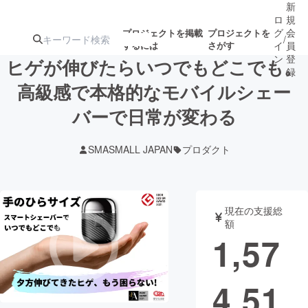
新
ロ
規
グ
会
プロジェクトを掲載
プロジェクトを
/
するには
さがす
イ
員
ン
登
ヒゲが伸びたらいつでもどこでも。
録
高級感で本格的なモバイルシェー
バーで日常が変わる
人気のプロ
注目のリ
注目の新着プロ
募集終了が近いプ
もうすぐ公開
ジェクト
ターン
ジェクト
ロジェクト
されます
SMASMALL JAPAN
プロダクト
アート・写真
音楽
現在の支援総
テクノロジー・ガジェット
ゲーム・サ
額
1,57
映像・映画
書籍・雑誌
4,51
ビジネス・起業
チャレンジ