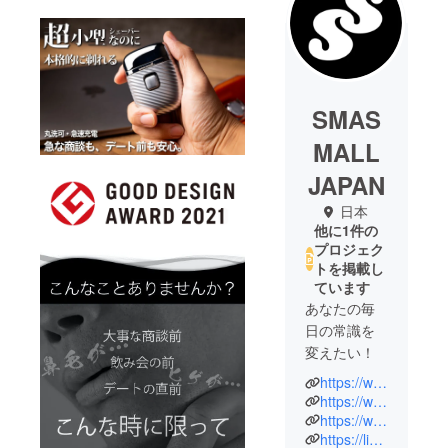
SMAS
MALL
JAPAN
日本
他に1件の
プロジェク
トを掲載し
ています
あなたの毎
日の常識を
変えたい！
https://www.instagram.com/smasmalljapan/
支援者のみ
https://www.facebook.com/SmaSmallJapan
なさま。 は
https://www.youtube.com/channel/UCUXgHIpjl-94eJqUbgRRDaQ
https://lin.ee/EmKPt20
じめまして